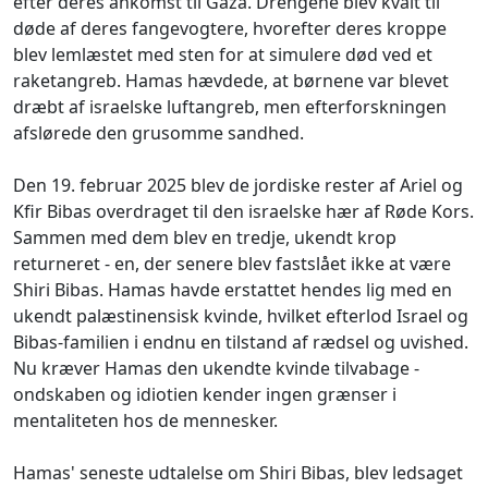
efter deres ankomst til Gaza. Drengene blev kvalt til
døde af deres fangevogtere, hvorefter deres kroppe
blev lemlæstet med sten for at simulere død ved et
raketangreb. Hamas hævdede, at børnene var blevet
dræbt af israelske luftangreb, men efterforskningen
afslørede den grusomme sandhed.
Den 19. februar 2025 blev de jordiske rester af Ariel og
Kfir Bibas overdraget til den israelske hær af Røde Kors.
Sammen med dem blev en tredje, ukendt krop
returneret - en, der senere blev fastslået ikke at være
Shiri Bibas. Hamas havde erstattet hendes lig med en
ukendt palæstinensisk kvinde, hvilket efterlod Israel og
Bibas-familien i endnu en tilstand af rædsel og uvished.
Nu kræver Hamas den ukendte kvinde tilvabage -
ondskaben og idiotien kender ingen grænser i
mentaliteten hos de mennesker.
Hamas' seneste udtalelse om Shiri Bibas, blev ledsaget