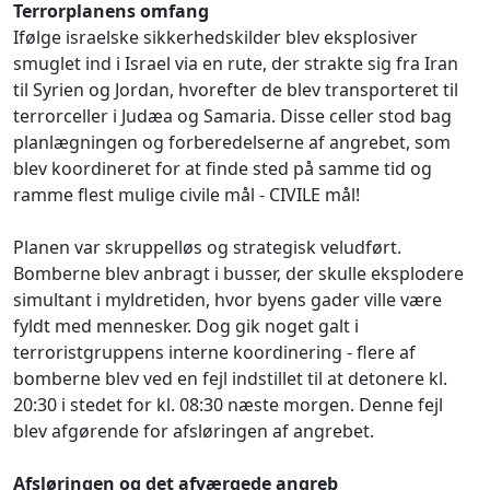
Terrorplanens omfang
Ifølge israelske sikkerhedskilder blev eksplosiver
smuglet ind i Israel via en rute, der strakte sig fra Iran
til Syrien og Jordan, hvorefter de blev transporteret til
terrorceller i Judæa og Samaria. Disse celler stod bag
planlægningen og forberedelserne af angrebet, som
blev koordineret for at finde sted på samme tid og
ramme flest mulige civile mål - CIVILE mål!
Planen var skruppelløs og strategisk veludført.
Bomberne blev anbragt i busser, der skulle eksplodere
simultant i myldretiden, hvor byens gader ville være
fyldt med mennesker. Dog gik noget galt i
terroristgruppens interne koordinering - flere af
bomberne blev ved en fejl indstillet til at detonere kl.
20:30 i stedet for kl. 08:30 næste morgen. Denne fejl
blev afgørende for afsløringen af angrebet.
Afsløringen og det afværgede angreb