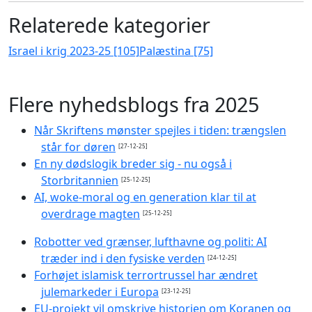
Relaterede kategorier
Israel i krig 2023-25 [105]
Palæstina [75]
Flere nyhedsblogs fra 2025
Når Skriftens mønster spejles i tiden: trængslen
står for døren
[27-12-25]
En ny dødslogik breder sig - nu også i
Storbritannien
[25-12-25]
AI, woke-moral og en generation klar til at
overdrage magten
[25-12-25]
Robotter ved grænser, lufthavne og politi: AI
træder ind i den fysiske verden
[24-12-25]
Forhøjet islamisk terrortrussel har ændret
julemarkeder i Europa
[23-12-25]
EU-projekt vil omskrive historien om Koranen og