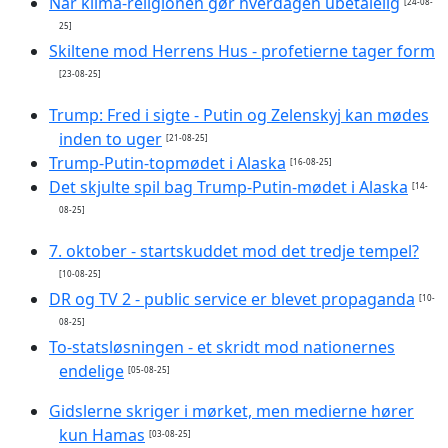
Når klima-religionen gør hverdagen ubetalelig
[24-08-
25]
Skiltene mod Herrens Hus - profetierne tager form
[23-08-25]
Trump: Fred i sigte - Putin og Zelenskyj kan mødes
inden to uger
[21-08-25]
Trump-Putin-topmødet i Alaska
[16-08-25]
Det skjulte spil bag Trump-Putin-mødet i Alaska
[14-
08-25]
7. oktober - startskuddet mod det tredje tempel?
[10-08-25]
DR og TV 2 - public service er blevet propaganda
[10-
08-25]
To-statsløsningen - et skridt mod nationernes
endelige
[05-08-25]
Gidslerne skriger i mørket, men medierne hører
kun Hamas
[03-08-25]