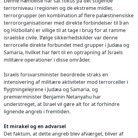
Denne hændelse har sat fokus på det stigende
terrorniveau i regionen og de ekstreme midler,
terrorgrupper (en kombination af flere palæstinensiske
terrororganisationer med direkte forbindelser til Iran
og Hizbollah) er villige til at tage i brug for at ramme
israelske civile. Ifølge sikkerhedskilder var denne
terrorcelle direkte forbundet med grupper i Judæa og
Samaria, hvilket har ført til en optrapning af Israels
militære operationer i disse områder.
Israels forsvarsminister beordrede straks en
intensivering af militære aktiviteter mod terrorceller i
flygtningelejrene i Judæa og Samaria, og
premierminister Benjamin Netanyahu har
understreget, at Israel vil gøre alt for at forhindre
lignende angreb i fremtiden.
Et mirakel og en advarsel
Det faktum, at dette angreb blev afværget, bliver af