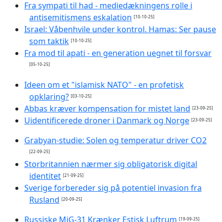
Fra sympati til had - mediedækningens rolle i
antisemitismens eskalation
[10-10-25]
Israel: Våbenhvile under kontrol. Hamas: Ser pause
som taktik
[10-10-25]
Fra mod til apati - en generation uegnet til forsvar
[05-10-25]
Ideen om et "islamisk NATO" - en profetisk
opklaring?
[03-10-25]
Abbas kræver kompensation for mistet land
[23-09-25]
Uidentificerede droner i Danmark og Norge
[23-09-25]
Grabyan-studie: Solen og temperatur driver CO2
[22-09-25]
Storbritannien nærmer sig obligatorisk digital
identitet
[21-09-25]
Sverige forbereder sig på potentiel invasion fra
Rusland
[20-09-25]
Russiske MiG-31 Krænker Estisk Luftrum
[19-09-25]