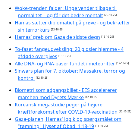
Woke-trenden falder: Unge vender tilbage til
normalitet – og får det bedre mentalt
[25-10-25]
Hamas sætter diplomatiet på prøve - og bekræfter
sin terrorkurs
[23-10-25]
Hamas’ greb om Gaza de sidste døgn
[15-10-25]
To-faset fangeudveksling: 20 gidsler hjemme - 4
afdøde overgives
[13-10-25]
Alle DNA- og RNA-baser fundet i meteoritter
[12-10-25]
Sinwars plan for 7. oktober: Massakre, terror og
kontrol
[12-10-25]
Biometri som adgangsbillet - EES accelererer
marchen mod Dyrets Mærke
[12-10-25]
Koreansk megastudie peger på højere
kræftforekomst efter COVID-19-vaccination
[12-10-25]
Gaza-planen, Hamas' logik og spørgsmålet om
"tømning" i lyset af Obad. 1:18-19
[11-10-25]