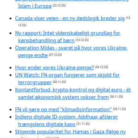
Islam i Europa
[22-12-25]
Canada viser vejen - en ny dødslogik breder sig
[13-
12-25]
Ny rapport: Intet videnskabeligt grundlag for
kønsbehandling af børn
[13-12-25]
Operation Midas - svaret på hvor vores Ukraine-
penge endte
[07-12-25]
Hvor ender vores Ukraine-penge?
[03-12-25]
UN Watch: FN-organ fungerer som skjold for
terrorgrupper
[30-11-25]
Kontantforbud, krypto-kontrol og digital euro - ét
samlet økonomisk system vokser frem
[30-11-25]
FN vil gøre op med "klimadisinformation"
[29-11-25]
Indiens digitale ID-system, Addhaar, afslører
trængslens digitale kaos
[21-11-25]
Stigende popularitet for Hamas i Gaza ifølge ny