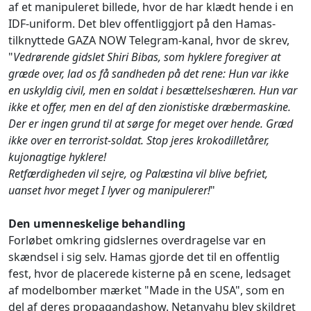
af et manipuleret billede, hvor de har klædt hende i en
IDF-uniform. Det blev offentliggjort på den Hamas-
tilknyttede GAZA NOW Telegram-kanal, hvor de skrev,
"
Vedrørende gidslet Shiri Bibas, som hyklere foregiver at
græde over, lad os få sandheden på det rene: Hun var ikke
en uskyldig civil, men en soldat i besættelseshæren. Hun var
ikke et offer, men en del af den zionistiske dræbermaskine.
Der er ingen grund til at sørge for meget over hende. Græd
ikke over en terrorist-soldat. Stop jeres krokodilletårer,
kujonagtige hyklere!
Retfærdigheden vil sejre, og Palæstina vil blive befriet,
uanset hvor meget I lyver og manipulerer!
"
Den umenneskelige behandling
Forløbet omkring gidslernes overdragelse var en
skændsel i sig selv. Hamas gjorde det til en offentlig
fest, hvor de placerede kisterne på en scene, ledsaget
af modelbomber mærket "Made in the USA", som en
del af deres propagandashow. Netanyahu blev skildret