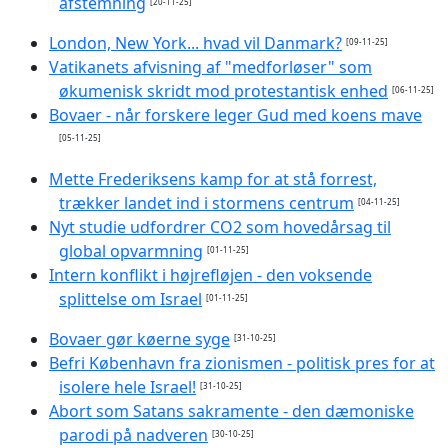
afstemning
[20-11-25]
London, New York... hvad vil Danmark?
[09-11-25]
Vatikanets afvisning af "medforløser" som
økumenisk skridt mod protestantisk enhed
[06-11-25]
Bovaer - når forskere leger Gud med koens mave
[05-11-25]
Mette Frederiksens kamp for at stå forrest,
trækker landet ind i stormens centrum
[04-11-25]
Nyt studie udfordrer CO2 som hovedårsag til
global opvarmning
[01-11-25]
Intern konflikt i højrefløjen - den voksende
splittelse om Israel
[01-11-25]
Bovaer gør køerne syge
[31-10-25]
Befri København fra zionismen - politisk pres for at
isolere hele Israel!
[31-10-25]
Abort som Satans sakramente - den dæmoniske
parodi på nadveren
[30-10-25]