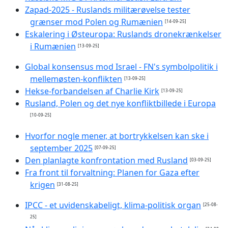
Zapad-2025 - Ruslands militærøvelse tester
grænser mod Polen og Rumænien
[14-09-25]
Eskalering i Østeuropa: Ruslands dronekrænkelser
i Rumænien
[13-09-25]
Global konsensus mod Israel - FN's symbolpolitik i
mellemøsten-konflikten
[13-09-25]
Hekse-forbandelsen af Charlie Kirk
[13-09-25]
Rusland, Polen og det nye konfliktbillede i Europa
[10-09-25]
Hvorfor nogle mener, at bortrykkelsen kan ske i
september 2025
[07-09-25]
Den planlagte konfrontation med Rusland
[03-09-25]
Fra front til forvaltning: Planen for Gaza efter
krigen
[31-08-25]
IPCC - et uvidenskabeligt, klima-politisk organ
[25-08-
25]