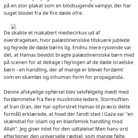
på en stor plakat som en blodsugende vampyr, der har
suget blodet fra de fire døde ofre.
De skabte et makabert mediecirkus ud af
overdragelsen, hvor palæstinensiske tilskuere jublede
og fejrede de døde børns lig. Endnu mere rystende var
det, at Hamas bevidst bragte palæstinensiske børn med
på scenen for at deltage i fejringen af de døde israelske
børn - en handling, der af mange er blevet fordømt
som en skamløs og inhuman form for propaganda.
Denne afskyelige opførsel blev selvfølgelig mødt med
fordømmelse fra flere muslimske ledere. Stormuftien
af Iran (Iran, der har opforstret Hamas til præcis dette
formål) erklærede, at hvad der fandt sted i Gaza var "en
skændsel for islam og en blasfemisk handling mod
Allah". Jeg giver intet for den udtalelse! Men hans ord
efterligner den universelle rædsel, som mange følte