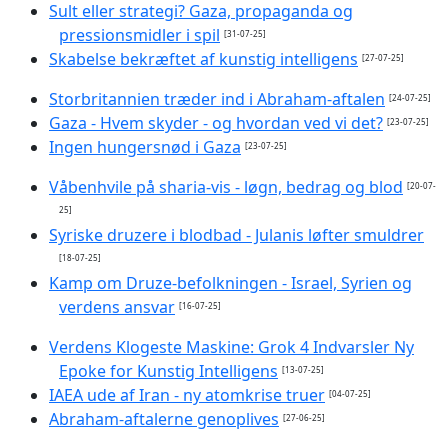
Sult eller strategi? Gaza, propaganda og
pressionsmidler i spil
[31-07-25]
Skabelse bekræftet af kunstig intelligens
[27-07-25]
Storbritannien træder ind i Abraham-aftalen
[24-07-25]
Gaza - Hvem skyder - og hvordan ved vi det?
[23-07-25]
Ingen hungersnød i Gaza
[23-07-25]
Våbenhvile på sharia-vis - løgn, bedrag og blod
[20-07-
25]
Syriske druzere i blodbad - Julanis løfter smuldrer
[18-07-25]
Kamp om Druze-befolkningen - Israel, Syrien og
verdens ansvar
[16-07-25]
Verdens Klogeste Maskine: Grok 4 Indvarsler Ny
Epoke for Kunstig Intelligens
[13-07-25]
IAEA ude af Iran - ny atomkrise truer
[04-07-25]
Abraham-aftalerne genoplives
[27-06-25]