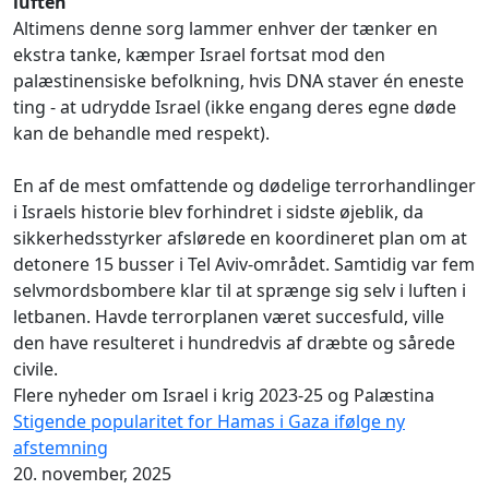
luften
Altimens denne sorg lammer enhver der tænker en
ekstra tanke, kæmper Israel fortsat mod den
palæstinensiske befolkning, hvis DNA staver én eneste
ting - at udrydde Israel (ikke engang deres egne døde
kan de behandle med respekt).
En af de mest omfattende og dødelige terrorhandlinger
i Israels historie blev forhindret i sidste øjeblik, da
sikkerhedsstyrker afslørede en koordineret plan om at
detonere 15 busser i Tel Aviv-området. Samtidig var fem
selvmordsbombere klar til at sprænge sig selv i luften i
letbanen. Havde terrorplanen været succesfuld, ville
den have resulteret i hundredvis af dræbte og sårede
civile.
Flere nyheder om Israel i krig 2023-25 og Palæstina
Stigende popularitet for Hamas i Gaza ifølge ny
afstemning
20. november, 2025