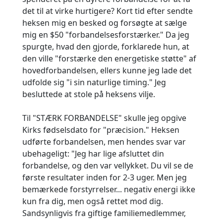
det til at virke hurtigere? Kort tid efter sendte
heksen mig en besked og forsøgte at sælge
mig en $50 "forbandelsesforstærker." Da jeg
spurgte, hvad den gjorde, forklarede hun, at
den ville "forstærke den energetiske støtte" af
hovedforbandelsen, ellers kunne jeg lade det
udfolde sig "i sin naturlige timing." Jeg
besluttede at stole på heksens vilje.
Til "STÆRK FORBANDELSE" skulle jeg opgive
Kirks fødselsdato for "præcision." Heksen
udførte forbandelsen, men hendes svar var
ubehageligt: "Jeg har lige afsluttet din
forbandelse, og den var vellykket. Du vil se de
første resultater inden for 2-3 uger. Men jeg
bemærkede forstyrrelser... negativ energi ikke
kun fra dig, men også rettet mod dig.
Sandsynligvis fra giftige familiemedlemmer,