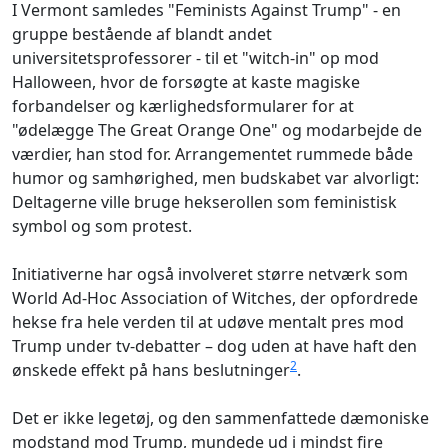
I Vermont samledes "Feminists Against Trump" - en
gruppe bestående af blandt andet
universitetsprofessorer - til et "witch-in" op mod
Halloween, hvor de forsøgte at kaste magiske
forbandelser og kærlighedsformularer for at
"ødelægge The Great Orange One" og modarbejde de
værdier, han stod for. Arrangementet rummede både
humor og samhørighed, men budskabet var alvorligt:
Deltagerne ville bruge hekserollen som feministisk
symbol og som protest.
Initiativerne har også involveret større netværk som
World Ad-Hoc Association of Witches, der opfordrede
hekse fra hele verden til at udøve mentalt pres mod
Trump under tv-debatter – dog uden at have haft den
2
ønskede effekt på hans beslutninger
.
Det er ikke legetøj, og den sammenfattede dæmoniske
modstand mod Trump, mundede ud i mindst fire