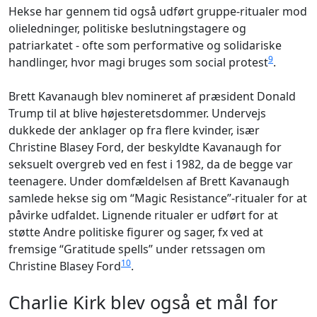
Hekse har gennem tid også udført gruppe-ritualer mod
olieledninger, politiske beslutningstagere og
patriarkatet - ofte som performative og solidariske
9
handlinger, hvor magi bruges som social protest
.
Brett Kavanaugh blev nomineret af præsident Donald
Trump til at blive højesteretsdommer. Undervejs
dukkede der anklager op fra flere kvinder, især
Christine Blasey Ford, der beskyldte Kavanaugh for
seksuelt overgreb ved en fest i 1982, da de begge var
teenagere. Under domfældelsen af Brett Kavanaugh
samlede hekse sig om “Magic Resistance”-ritualer for at
påvirke udfaldet. Lignende ritualer er udført for at
støtte Andre politiske figurer og sager, fx ved at
fremsige “Gratitude spells” under retssagen om
10
Christine Blasey Ford
.
Charlie Kirk blev også et mål for