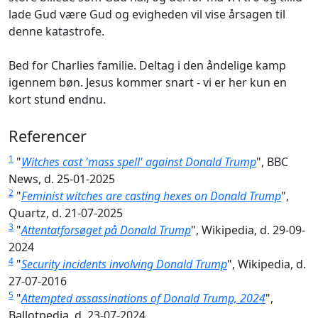
lade Gud være Gud og evigheden vil vise årsagen til
denne katastrofe.
Bed for Charlies familie. Deltag i den åndelige kamp
igennem bøn. Jesus kommer snart - vi er her kun en
kort stund endnu.
Referencer
1
"
Witches cast 'mass spell' against Donald Trump
", BBC
News, d. 25-01-2025
2
"
Feminist witches are casting hexes on Donald Trump
",
Quartz, d. 21-07-2025
3
"
Attentatforsøget på Donald Trump
", Wikipedia, d. 29-09-
2024
4
"
Security incidents involving Donald Trump
", Wikipedia, d.
27-07-2016
5
"
Attempted assassinations of Donald Trump, 2024
",
Ballotpedia, d. 23-07-2024