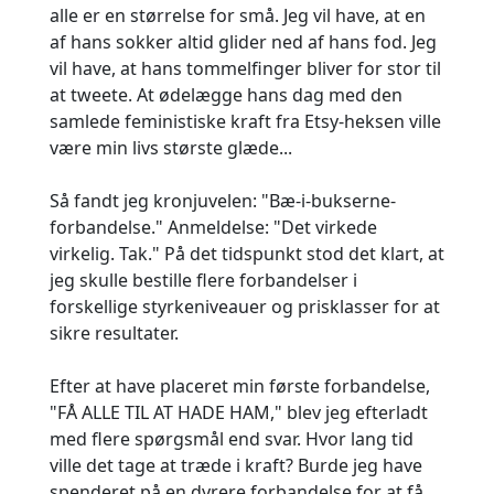
alle er en størrelse for små. Jeg vil have, at en
af hans sokker altid glider ned af hans fod. Jeg
vil have, at hans tommelfinger bliver for stor til
at tweete. At ødelægge hans dag med den
samlede feministiske kraft fra Etsy-heksen ville
være min livs største glæde...
Så fandt jeg kronjuvelen: "Bæ-i-bukserne-
forbandelse." Anmeldelse: "Det virkede
virkelig. Tak." På det tidspunkt stod det klart, at
jeg skulle bestille flere forbandelser i
forskellige styrkeniveauer og prisklasser for at
sikre resultater.
Efter at have placeret min første forbandelse,
"FÅ ALLE TIL AT HADE HAM," blev jeg efterladt
med flere spørgsmål end svar. Hvor lang tid
ville det tage at træde i kraft? Burde jeg have
spenderet på en dyrere forbandelse for at få