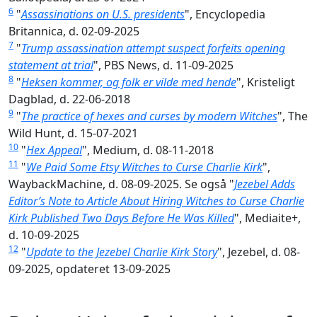
6
"
Assassinations on U.S. presidents
", Encyclopedia
Britannica, d. 02-09-2025
7
"
Trump assassination attempt suspect forfeits opening
statement at trial
", PBS News, d. 11-09-2025
8
"
Heksen kommer, og folk er vilde med hende
", Kristeligt
Dagblad, d. 22-06-2018
9
"
The practice of hexes and curses by modern Witches
", The
Wild Hunt, d. 15-07-2021
10
"
Hex Appeal
", Medium, d. 08-11-2018
11
"
We Paid Some Etsy Witches to Curse Charlie Kirk
",
WaybackMachine, d. 08-09-2025. Se også "
Jezebel Adds
Editor’s Note to Article About Hiring Witches to Curse Charlie
Kirk Published Two Days Before He Was Killed
", Mediaite+,
d. 10-09-2025
12
"
Update to the Jezebel Charlie Kirk Story
", Jezebel, d. 08-
09-2025, opdateret 13-09-2025