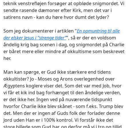
teknik venstrefløjen forsøger at opbløde snigmordet. Vi
sendte rasende dæmoner efter Kirk, men det var i
satirens navn - kan du høre hvor dumt det lyder?
Som jeg dokumenterer i artiklen "
En opmuntring til alle
der elsker Jesus i ”strenge tider”
", så er der en voldsom
åndelig krig bag scenen i dag, og snigmordet på Charlie
er båret mere eller mindre af okkultisme som beskrevet
her.
Man kan spørge, er Gud ikke stærkere end tidens
okkultister? Jo - Moses og Arons overlegenhed over
Ægyptens koglere viser det. Som det var med Job, hvor
vi får et kik ind bag forhænget til den åndelige verden,
er det ikke her. Ingen ved på nuværende tidspunkt
hvorfor Charlie ikke blev skånet - som f.eks. Trump blev
det. Men der er ingen af Guds folk der forlader denne
Jord uden Han er i 100% kontrol. Vi forstår ikke det
store billede som Gud har, og derfor må vi i tro og tillid