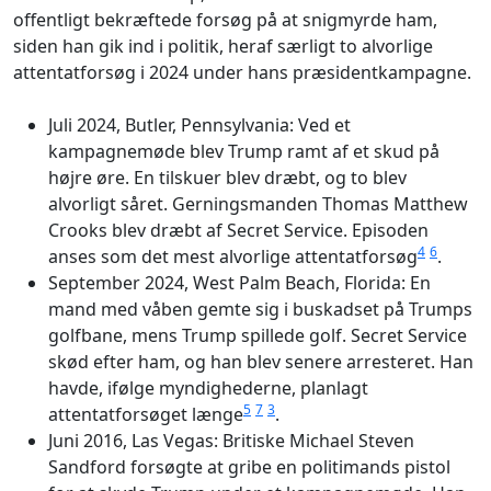
offentligt bekræftede forsøg på at snigmyrde ham,
siden han gik ind i politik, heraf særligt to alvorlige
attentatforsøg i 2024 under hans præsidentkampagne.
Juli 2024, Butler, Pennsylvania: Ved et
kampagnemøde blev Trump ramt af et skud på
højre øre. En tilskuer blev dræbt, og to blev
alvorligt såret. Gerningsmanden Thomas Matthew
Crooks blev dræbt af Secret Service. Episoden
4
6
anses som det mest alvorlige attentatforsøg
.
September 2024, West Palm Beach, Florida: En
mand med våben gemte sig i buskadset på Trumps
golfbane, mens Trump spillede golf. Secret Service
skød efter ham, og han blev senere arresteret. Han
havde, ifølge myndighederne, planlagt
5
7
3
attentatforsøget længe
.
Juni 2016, Las Vegas: Britiske Michael Steven
Sandford forsøgte at gribe en politimands pistol