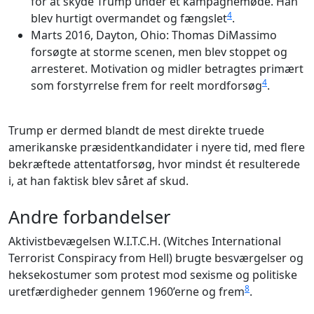
for at skyde Trump under et kampagnemøde. Han
4
blev hurtigt overmandet og fængslet
.
Marts 2016, Dayton, Ohio: Thomas DiMassimo
forsøgte at storme scenen, men blev stoppet og
arresteret. Motivation og midler betragtes primært
4
som forstyrrelse frem for reelt mordforsøg
.
Trump er dermed blandt de mest direkte truede
amerikanske præsidentkandidater i nyere tid, med flere
bekræftede attentatforsøg, hvor mindst ét resulterede
i, at han faktisk blev såret af skud.
Andre forbandelser
Aktivistbevægelsen W.I.T.C.H. (Witches International
Terrorist Conspiracy from Hell) brugte besværgelser og
heksekostumer som protest mod sexisme og politiske
8
uretfærdigheder gennem 1960’erne og frem
.