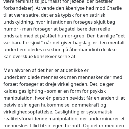
være feministisk journalist for Jezebel der bestiller
forbandelser). At vende den åbenlyse had mod Charlie
til at være satire, det er så typisk for en satirisk
undskyldning, hvor intentionen forsøges skjult bag
humor - man forsøger at bagatellisere den reelle
ondskab med et påstået humor-greb. Den barnlige "det
var bare for sjovt" når det giver bagslag, er den mentalt
underbemidledes reaktion på åbenbar idioti de ikke
kan overskue konsekvenserne af.
Men alvoren af det her er at det ikke er
underbemidlede mennesker, men mennesker der med
forsæt forsøger at dreje virkeligheden. Det, de gør
kaldes gaslighting - som er en form for psykisk
manipulation, hvor én person bevidst får en anden til at
betvivle sin egen hukommelse, dømmekraft og
virkelighedsopfattelse. Gaslighting er systematisk
realitetsforvridende manipulation, der underminerer et
menneskes tillid til sin egen fornuft. Og det er med den