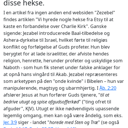
disse hekse.
I en artikel fra ingen anden end websiden "Zezebel"
findes artiklen "Vi hyrede nogle hekse fra Etsy til at
kaste en forbandelse over Charlie Kirk". Ganske
sigende: Jezabel introducerede Baal-tilbedelse og
Ashera-dyrkelse til Israel, hvilket førte til religiøs
konflikt og forfølgelse af Guds profeter. Hun blev
berygtet for at lade israelitter, der afviste hendes
religion, henrette, herunder profeter og uskyldige som
Naboth - som hun fik stenet under falske anklager for
at opnå hans vingård til Akab. Jezabel repræsenteres
som arketypen på den "onde kvinde" i Bibelen – hun var
manipulerende, magtsyg og ubarmhjertig. I
Åb. 2:20
afslører Jesus at hun forfører Guds tjenere, "
til at
bedrive utugt og spise afgudsofferkød
" ("ting ofret til
afguder", KJV). Utugt er ikke nødvendigvis upassende
legemlig omgang, men kan ogå være åndelig, som eks.
Jer. 3:9
siger - landet "
horede med Sten og Træ
" (se også