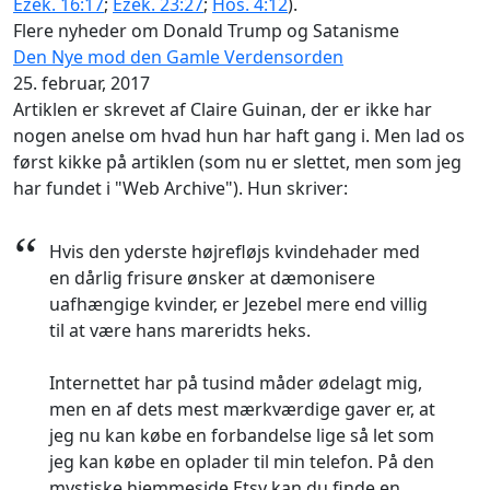
Ezek. 16:17
;
Ezek. 23:27
;
Hos. 4:12
).
Flere nyheder om Donald Trump og Satanisme
Den Nye mod den Gamle Verdensorden
25. februar, 2017
Artiklen er skrevet af Claire Guinan, der er ikke har
nogen anelse om hvad hun har haft gang i. Men lad os
først kikke på artiklen (som nu er slettet, men som jeg
har fundet i "Web Archive"). Hun skriver:
“
Hvis den yderste højrefløjs kvindehader med
en dårlig frisure ønsker at dæmonisere
uafhængige kvinder, er Jezebel mere end villig
til at være hans mareridts heks.
Internettet har på tusind måder ødelagt mig,
men en af dets mest mærkværdige gaver er, at
jeg nu kan købe en forbandelse lige så let som
jeg kan købe en oplader til min telefon. På den
mystiske hjemmeside Etsy kan du finde en