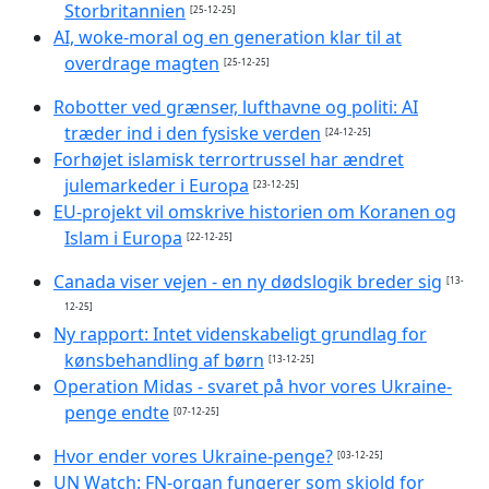
Storbritannien
[25-12-25]
AI, woke-moral og en generation klar til at
overdrage magten
[25-12-25]
Robotter ved grænser, lufthavne og politi: AI
træder ind i den fysiske verden
[24-12-25]
Forhøjet islamisk terrortrussel har ændret
julemarkeder i Europa
[23-12-25]
EU-projekt vil omskrive historien om Koranen og
Islam i Europa
[22-12-25]
Canada viser vejen - en ny dødslogik breder sig
[13-
12-25]
Ny rapport: Intet videnskabeligt grundlag for
kønsbehandling af børn
[13-12-25]
Operation Midas - svaret på hvor vores Ukraine-
penge endte
[07-12-25]
Hvor ender vores Ukraine-penge?
[03-12-25]
UN Watch: FN-organ fungerer som skjold for