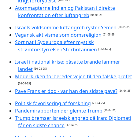
krigsforbrydelse
[10-05-25]
Atommagterne Indien og Pakistan i direkte
konfrontation efter luftangreb
[08-05-25]
Israels voldsomme luftangreb ryster Yemen
[08-05-25]
Vegansk aktivisme som domsreligion
[01-05-25]
Sort nat i Sydeuropa efter mystisk
strømforstyrrelse i Storbritannien
[30-04-25]
Israel i national krise: påsatte brande lammer
landet
[30-04-25]
Moderkirken forbereder vejen til den falske profet
[26-04-25]
Pave Frans er død - var han den sidste pave?
[24-04-25]
Politisk favorisering af forskning
[21-04-25]
Pandemirapporten der glemte Trump
[20-04-25]
Trump bremser israelsk angreb på Iran: Diplomati
får en sidste chance
[17-04-25]