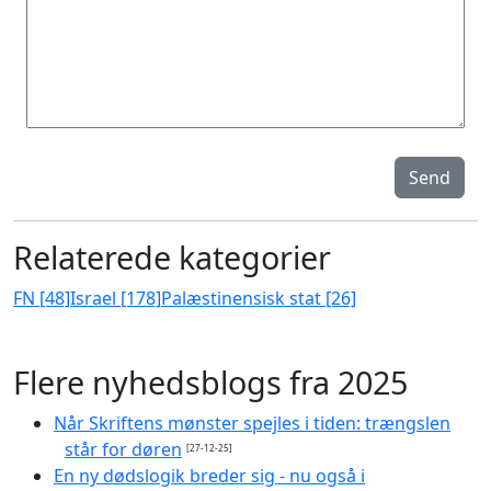
Send
Relaterede kategorier
FN [48]
Israel [178]
Palæstinensisk stat [26]
Flere nyhedsblogs fra 2025
Når Skriftens mønster spejles i tiden: trængslen
står for døren
[27-12-25]
En ny dødslogik breder sig - nu også i