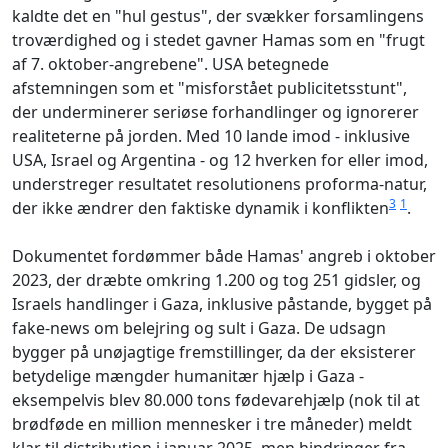
kaldte det en "hul gestus", der svækker forsamlingens
troværdighed og i stedet gavner Hamas som en "frugt
af 7. oktober-angrebene". USA betegnede
afstemningen som et "misforstået publicitetsstunt",
der underminerer seriøse forhandlinger og ignorerer
realiteterne på jorden. Med 10 lande imod - inklusive
USA, Israel og Argentina - og 12 hverken for eller imod,
understreger resultatet resolutionens proforma-natur,
3
1
der ikke ændrer den faktiske dynamik i konflikten
.
Dokumentet fordømmer både Hamas' angreb i oktober
2023, der dræbte omkring 1.200 og tog 251 gidsler, og
Israels handlinger i Gaza, inklusive påstande, bygget på
fake-news om belejring og sult i Gaza. De udsagn
bygger på unøjagtige fremstillinger, da der eksisterer
betydelige mængder humanitær hjælp i Gaza -
eksempelvis blev 80.000 tons fødevarehjælp (nok til at
brødføde en million mennesker i tre måneder) meldt