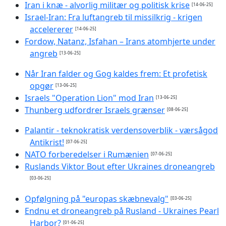
Iran i knæ - alvorlig militær og politisk krise
[14-06-25]
Israel-Iran: Fra luftangreb til missilkrig - krigen
accelererer
[14-06-25]
Fordow, Natanz, Isfahan – Irans atomhjerte under
angreb
[13-06-25]
Når Iran falder og Gog kaldes frem: Et profetisk
opgør
[13-06-25]
Israels "Operation Lion" mod Iran
[13-06-25]
Thunberg udfordrer Israels grænser
[08-06-25]
Palantir - teknokratisk verdensoverblik - værsågod
Antikrist!
[07-06-25]
NATO forberedelser i Rumænien
[07-06-25]
Ruslands Viktor Bout efter Ukraines droneangreb
[03-06-25]
Opfølgning på "europas skæbnevalg"
[03-06-25]
Endnu et droneangreb på Rusland - Ukraines Pearl
Harbor?
[01-06-25]