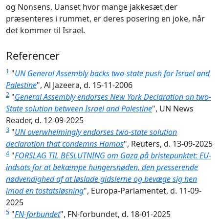
og Nonsens. Uanset hvor mange jakkesæt der
præsenteres i rummet, er deres posering en joke, når
det kommer til Israel.
Referencer
1
"
UN General Assembly backs two-state push for Israel and
Palestine
", Al Jazeera, d. 15-11-2006
2
"
General Assembly endorses New York Declaration on two-
State solution between Israel and Palestine
", UN News
Reader, d. 12-09-2025
3
"
UN overwhelmingly endorses two-state solution
declaration that condemns Hamas
", Reuters, d. 13-09-2025
4
"
FORSLAG TIL BESLUTNING om Gaza på bristepunktet: EU-
indsats for at bekæmpe hungersnøden, den presserende
nødvendighed af at løslade gidslerne og bevæge sig hen
imod en tostatsløsning
", Europa-Parlamentet, d. 11-09-
2025
5
"
FN-forbundet
", FN-forbundet, d. 18-01-2025