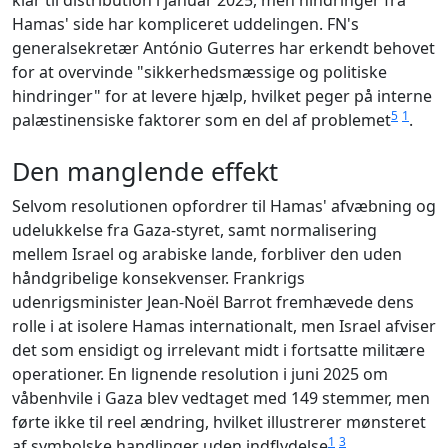
klar til distribution i januar 2025, men hindringer fra
Hamas' side har kompliceret uddelingen. FN's
generalsekretær António Guterres har erkendt behovet
for at overvinde "sikkerhedsmæssige og politiske
hindringer" for at levere hjælp, hvilket peger på interne
5
1
palæstinensiske faktorer som en del af problemet
.
Den manglende effekt
Selvom resolutionen opfordrer til Hamas' afvæbning og
udelukkelse fra Gaza-styret, samt normalisering
mellem Israel og arabiske lande, forbliver den uden
håndgribelige konsekvenser. Frankrigs
udenrigsminister Jean-Noël Barrot fremhævede dens
rolle i at isolere Hamas internationalt, men Israel afviser
det som ensidigt og irrelevant midt i fortsatte militære
operationer. En lignende resolution i juni 2025 om
våbenhvile i Gaza blev vedtaget med 149 stemmer, men
førte ikke til reel ændring, hvilket illustrerer mønsteret
1
3
af symbolske handlinger uden indflydelse
.