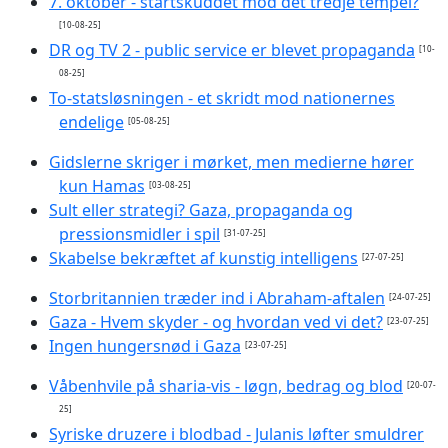
7. oktober - startskuddet mod det tredje tempel?
[10-08-25]
DR og TV 2 - public service er blevet propaganda
[10-
08-25]
To-statsløsningen - et skridt mod nationernes
endelige
[05-08-25]
Gidslerne skriger i mørket, men medierne hører
kun Hamas
[03-08-25]
Sult eller strategi? Gaza, propaganda og
pressionsmidler i spil
[31-07-25]
Skabelse bekræftet af kunstig intelligens
[27-07-25]
Storbritannien træder ind i Abraham-aftalen
[24-07-25]
Gaza - Hvem skyder - og hvordan ved vi det?
[23-07-25]
Ingen hungersnød i Gaza
[23-07-25]
Våbenhvile på sharia-vis - løgn, bedrag og blod
[20-07-
25]
Syriske druzere i blodbad - Julanis løfter smuldrer