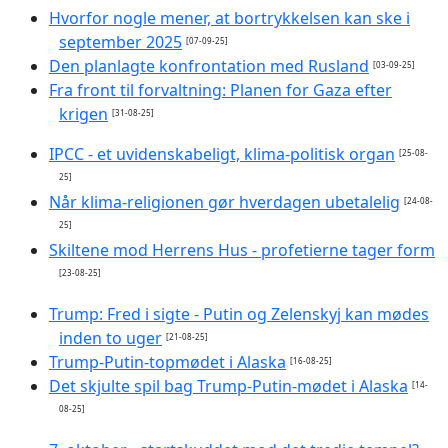
Hvorfor nogle mener, at bortrykkelsen kan ske i
september 2025
[07-09-25]
Den planlagte konfrontation med Rusland
[03-09-25]
Fra front til forvaltning: Planen for Gaza efter
krigen
[31-08-25]
IPCC - et uvidenskabeligt, klima-politisk organ
[25-08-
25]
Når klima-religionen gør hverdagen ubetalelig
[24-08-
25]
Skiltene mod Herrens Hus - profetierne tager form
[23-08-25]
Trump: Fred i sigte - Putin og Zelenskyj kan mødes
inden to uger
[21-08-25]
Trump-Putin-topmødet i Alaska
[16-08-25]
Det skjulte spil bag Trump-Putin-mødet i Alaska
[14-
08-25]