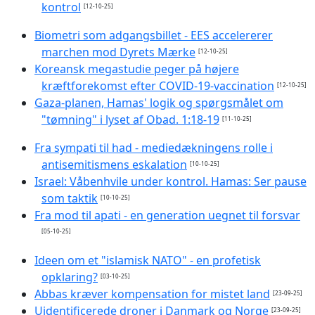
kontrol
[12-10-25]
Biometri som adgangsbillet - EES accelererer
marchen mod Dyrets Mærke
[12-10-25]
Koreansk megastudie peger på højere
kræftforekomst efter COVID-19-vaccination
[12-10-25]
Gaza-planen, Hamas' logik og spørgsmålet om
"tømning" i lyset af Obad. 1:18-19
[11-10-25]
Fra sympati til had - mediedækningens rolle i
antisemitismens eskalation
[10-10-25]
Israel: Våbenhvile under kontrol. Hamas: Ser pause
som taktik
[10-10-25]
Fra mod til apati - en generation uegnet til forsvar
[05-10-25]
Ideen om et "islamisk NATO" - en profetisk
opklaring?
[03-10-25]
Abbas kræver kompensation for mistet land
[23-09-25]
Uidentificerede droner i Danmark og Norge
[23-09-25]