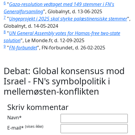
6
"
Gaza-resolution vedtaget med 149 stemmer i FN's
Generalforsamling
", Globalnyt, d. 13-06-2025
7
"
Ungeprojekt i 2025 skal styrke palæstinensiske stemmer
",
Globalnyt, d. 14-05-2024
8
"
UN General Assembly votes for Hamas-free two-state
solution
", Le Monde.fr, d. 12-09-2025
9
"
FN-forbundet
", FN-forbundet, d. 26-02-2025
Debat: Global konsensus mod
Israel - FN's symbolpolitik i
mellemøsten-konflikten
Skriv kommentar
Navn*
(vises ikke)
E-mail*