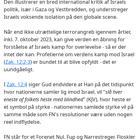
Den illustrerer en bred international kritik af Israels
politik, især i Gaza og Vestbredden, og understreger
Israels voksende isolation på den globale scene.
Når end ikke utrættelige terrorangreb igennem årtier,
inkl. 7. oktober 2023, kan give verden en åbning for
forståelse af Israels kamp for overlevelse - så er der
intet der kan. Profetierne om verdens kamp mod Israel
(
Zak. 12:2-3
) er bundet til at blive opfyldt - det er
uundgåeligt.
I
Zak. 12:4
siger Gud endvidere at Han på det tidspunkt
hvor nationerne samler lig imod Israel, vil "
slå hver
eneste af folkets heste med blindhed
" (KJV), hvor heste er
et symbol på styrke - nationernes samlede styrke vil på
samme måde som FN's resolutioner være uden nogen
reel indflydelse.
FN står for et Forenet Nul. Fup og Narrestreger. Floskler