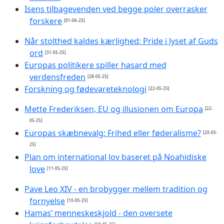
Isens tilbagevenden ved begge poler overrasker
forskere
[01-06-25]
Når stolthed kaldes kærlighed: Pride i lyset af Guds
ord
[31-05-25]
Europas politikere spiller hasard med
verdensfreden
[28-05-25]
Forskning og fødevareteknologi
[22-05-25]
Mette Frederiksen, EU og illusionen om Europa
[22-
05-25]
Europas skæbnevalg: Frihed eller føderalisme?
[20-05-
25]
Plan om international lov baseret på Noahidiske
love
[11-05-25]
Pave Leo XIV - en brobygger mellem tradition og
fornyelse
[10-05-25]
Hamas’ menneskeskjold - den oversete