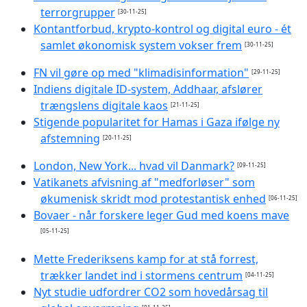
terrorgrupper
[30-11-25]
Kontantforbud, krypto-kontrol og digital euro - ét
samlet økonomisk system vokser frem
[30-11-25]
FN vil gøre op med "klimadisinformation"
[29-11-25]
Indiens digitale ID-system, Addhaar, afslører
trængslens digitale kaos
[21-11-25]
Stigende popularitet for Hamas i Gaza ifølge ny
afstemning
[20-11-25]
London, New York... hvad vil Danmark?
[09-11-25]
Vatikanets afvisning af "medforløser" som
økumenisk skridt mod protestantisk enhed
[06-11-25]
Bovaer - når forskere leger Gud med koens mave
[05-11-25]
Mette Frederiksens kamp for at stå forrest,
trækker landet ind i stormens centrum
[04-11-25]
Nyt studie udfordrer CO2 som hovedårsag til