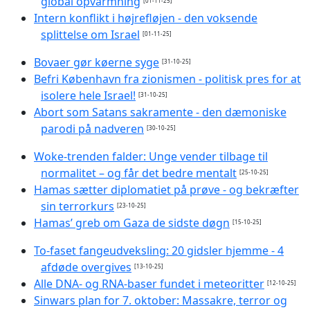
global opvarmning
[01-11-25]
Intern konflikt i højrefløjen - den voksende
splittelse om Israel
[01-11-25]
Bovaer gør køerne syge
[31-10-25]
Befri København fra zionismen - politisk pres for at
isolere hele Israel!
[31-10-25]
Abort som Satans sakramente - den dæmoniske
parodi på nadveren
[30-10-25]
Woke-trenden falder: Unge vender tilbage til
normalitet – og får det bedre mentalt
[25-10-25]
Hamas sætter diplomatiet på prøve - og bekræfter
sin terrorkurs
[23-10-25]
Hamas’ greb om Gaza de sidste døgn
[15-10-25]
To-faset fangeudveksling: 20 gidsler hjemme - 4
afdøde overgives
[13-10-25]
Alle DNA- og RNA-baser fundet i meteoritter
[12-10-25]
Sinwars plan for 7. oktober: Massakre, terror og