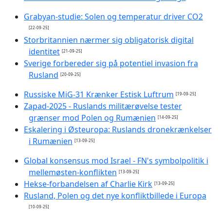
Grabyan-studie: Solen og temperatur driver CO2
[22-09-25]
Storbritannien nærmer sig obligatorisk digital
identitet
[21-09-25]
Sverige forbereder sig på potentiel invasion fra
Rusland
[20-09-25]
Russiske MiG-31 Krænker Estisk Luftrum
[19-09-25]
Zapad-2025 - Ruslands militærøvelse tester
grænser mod Polen og Rumænien
[14-09-25]
Eskalering i Østeuropa: Ruslands dronekrænkelser
i Rumænien
[13-09-25]
Global konsensus mod Israel - FN's symbolpolitik i
mellemøsten-konflikten
[13-09-25]
Hekse-forbandelsen af Charlie Kirk
[13-09-25]
Rusland, Polen og det nye konfliktbillede i Europa
[10-09-25]