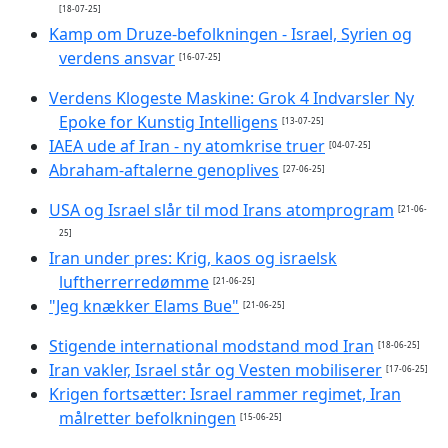
[18-07-25]
Kamp om Druze-befolkningen - Israel, Syrien og
verdens ansvar
[16-07-25]
Verdens Klogeste Maskine: Grok 4 Indvarsler Ny
Epoke for Kunstig Intelligens
[13-07-25]
IAEA ude af Iran - ny atomkrise truer
[04-07-25]
Abraham-aftalerne genoplives
[27-06-25]
USA og Israel slår til mod Irans atomprogram
[21-06-
25]
Iran under pres: Krig, kaos og israelsk
luftherrerredømme
[21-06-25]
"Jeg knækker Elams Bue"
[21-06-25]
Stigende international modstand mod Iran
[18-06-25]
Iran vakler, Israel står og Vesten mobiliserer
[17-06-25]
Krigen fortsætter: Israel rammer regimet, Iran
målretter befolkningen
[15-06-25]