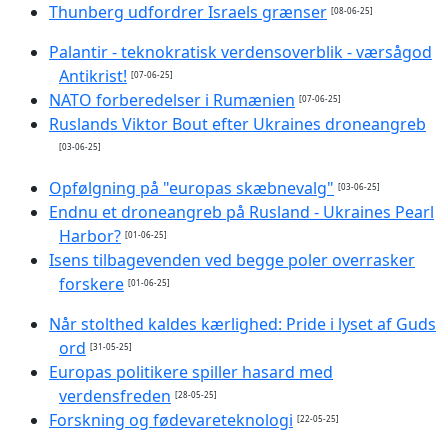
Thunberg udfordrer Israels grænser
[08-06-25]
Palantir - teknokratisk verdensoverblik - værsågod
Antikrist!
[07-06-25]
NATO forberedelser i Rumænien
[07-06-25]
Ruslands Viktor Bout efter Ukraines droneangreb
[03-06-25]
Opfølgning på "europas skæbnevalg"
[03-06-25]
Endnu et droneangreb på Rusland - Ukraines Pearl
Harbor?
[01-06-25]
Isens tilbagevenden ved begge poler overrasker
forskere
[01-06-25]
Når stolthed kaldes kærlighed: Pride i lyset af Guds
ord
[31-05-25]
Europas politikere spiller hasard med
verdensfreden
[28-05-25]
Forskning og fødevareteknologi
[22-05-25]