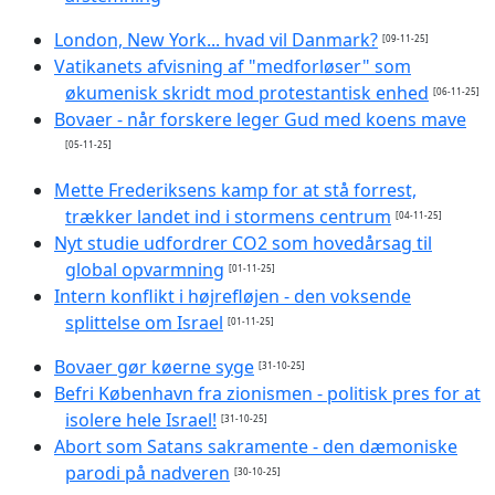
London, New York... hvad vil Danmark?
[09-11-25]
Vatikanets afvisning af "medforløser" som
økumenisk skridt mod protestantisk enhed
[06-11-25]
Bovaer - når forskere leger Gud med koens mave
[05-11-25]
Mette Frederiksens kamp for at stå forrest,
trækker landet ind i stormens centrum
[04-11-25]
Nyt studie udfordrer CO2 som hovedårsag til
global opvarmning
[01-11-25]
Intern konflikt i højrefløjen - den voksende
splittelse om Israel
[01-11-25]
Bovaer gør køerne syge
[31-10-25]
Befri København fra zionismen - politisk pres for at
isolere hele Israel!
[31-10-25]
Abort som Satans sakramente - den dæmoniske
parodi på nadveren
[30-10-25]