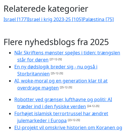
Relaterede kategorier
Israel [177]
Israel i krig 2023-25 [105]
Palæstina [75]
Flere nyhedsblogs fra 2025
Når Skriftens mønster spejles i tiden: trængslen
står for døren
[27-12-25]
En ny dødslogik breder sig - nu også i
Storbritannien
[25-12-25]
AI, woke-moral og en generation klar til at
overdrage magten
[25-12-25]
Robotter ved grænser, lufthavne og politi: AI
træder ind i den fysiske verden
[24-12-25]
Forhøjet islamisk terrortrussel har ændret
julemarkeder i Europa
[23-12-25]
EU-projekt vil omskrive historien om Koranen og