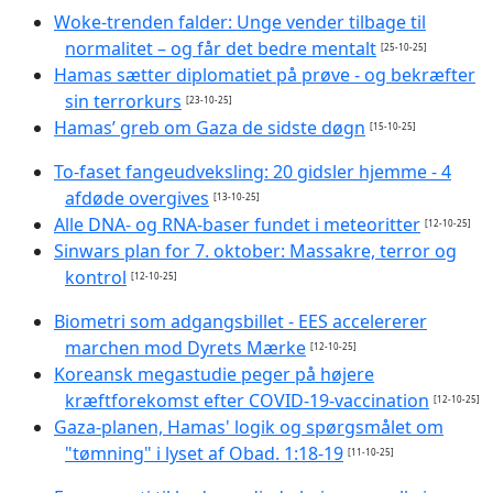
Woke-trenden falder: Unge vender tilbage til
normalitet – og får det bedre mentalt
[25-10-25]
Hamas sætter diplomatiet på prøve - og bekræfter
sin terrorkurs
[23-10-25]
Hamas’ greb om Gaza de sidste døgn
[15-10-25]
To-faset fangeudveksling: 20 gidsler hjemme - 4
afdøde overgives
[13-10-25]
Alle DNA- og RNA-baser fundet i meteoritter
[12-10-25]
Sinwars plan for 7. oktober: Massakre, terror og
kontrol
[12-10-25]
Biometri som adgangsbillet - EES accelererer
marchen mod Dyrets Mærke
[12-10-25]
Koreansk megastudie peger på højere
kræftforekomst efter COVID-19-vaccination
[12-10-25]
Gaza-planen, Hamas' logik og spørgsmålet om
"tømning" i lyset af Obad. 1:18-19
[11-10-25]