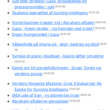
Sult eller strategi? Gaza, propaganda og
pressionsmidler i spil
[31-07-25]
Skabelse bekræftet af kunstig intelligens
[27-07-25]
Storbritannien træder ind i Abraham-aftalen
[24-07-25]
Gaza - Hvem skyder - og hvordan ved vi det?
[23-07-25]
Ingen hungersnød i Gaza
[23-07-25]
Våbenhvile på sharia-vis - løgn, bedrag og blod
[20-07-
25]
Syriske druzere i blodbad - Julanis løfter smuldrer
[18-07-25]
Kamp om Druze-befolkningen - Israel, Syrien og
verdens ansvar
[16-07-25]
Verdens Klogeste Maskine: Grok 4 Indvarsler Ny
Epoke for Kunstig Intelligens
[13-07-25]
IAEA ude af Iran - ny atomkrise truer
[04-07-25]
Abraham-aftalerne genoplives
[27-06-25]