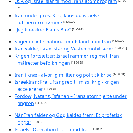
USA og Israel slår til mod Irans atomprogram
[21-06-
25]
Iran under pres: Krig, kaos og israelsk
luftherrerredømme
[21-06-25]
"Jeg knækker Elams Bue"
[21-06-25]
Stigende international modstand mod Iran
[18-06-25]
Iran vakler, Israel står og Vesten mobiliserer
[17-06-25]
Krigen fortsætter: Israel rammer regimet, Iran
målretter befolkningen
[15-06-25]
Iran i knæ - alvorlig militær og politisk krise
[14-06-25]
Israel-Iran: Fra luftangreb til missilkrig - krigen
accelererer
[14-06-25]
Fordow, Natanz, Isfahan – Irans atomhjerte under
angreb
[13-06-25]
Når Iran falder og Gog kaldes frem: Et profetisk
opgør
[13-06-25]
Israels "Operation Lion" mod Iran
[13-06-25]