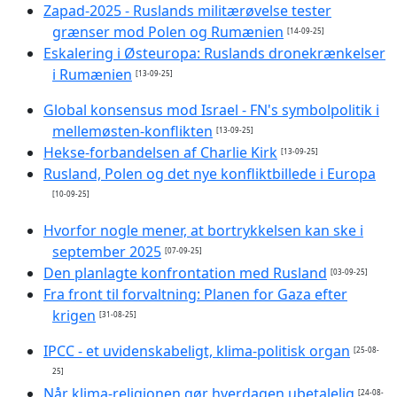
Zapad-2025 - Ruslands militærøvelse tester
grænser mod Polen og Rumænien
[14-09-25]
Eskalering i Østeuropa: Ruslands dronekrænkelser
i Rumænien
[13-09-25]
Global konsensus mod Israel - FN's symbolpolitik i
mellemøsten-konflikten
[13-09-25]
Hekse-forbandelsen af Charlie Kirk
[13-09-25]
Rusland, Polen og det nye konfliktbillede i Europa
[10-09-25]
Hvorfor nogle mener, at bortrykkelsen kan ske i
september 2025
[07-09-25]
Den planlagte konfrontation med Rusland
[03-09-25]
Fra front til forvaltning: Planen for Gaza efter
krigen
[31-08-25]
IPCC - et uvidenskabeligt, klima-politisk organ
[25-08-
25]
Når klima-religionen gør hverdagen ubetalelig
[24-08-