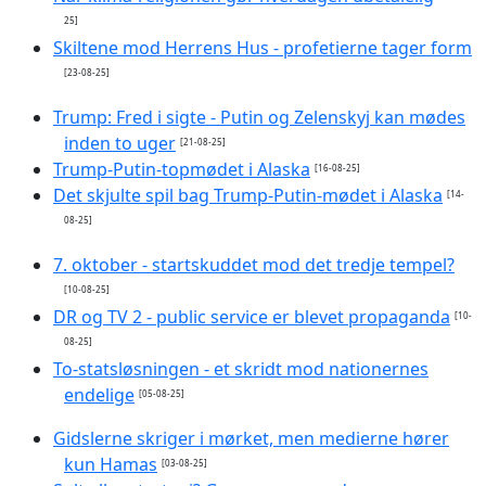
25]
Skiltene mod Herrens Hus - profetierne tager form
[23-08-25]
Trump: Fred i sigte - Putin og Zelenskyj kan mødes
inden to uger
[21-08-25]
Trump-Putin-topmødet i Alaska
[16-08-25]
Det skjulte spil bag Trump-Putin-mødet i Alaska
[14-
08-25]
7. oktober - startskuddet mod det tredje tempel?
[10-08-25]
DR og TV 2 - public service er blevet propaganda
[10-
08-25]
To-statsløsningen - et skridt mod nationernes
endelige
[05-08-25]
Gidslerne skriger i mørket, men medierne hører
kun Hamas
[03-08-25]