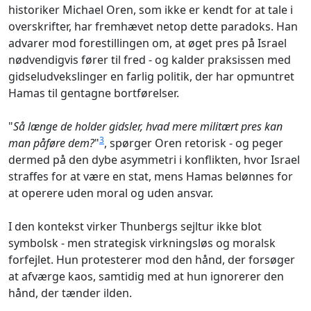
historiker Michael Oren, som ikke er kendt for at tale i
overskrifter, har fremhævet netop dette paradoks. Han
advarer mod forestillingen om, at øget pres på Israel
nødvendigvis fører til fred - og kalder praksissen med
gidseludvekslinger en farlig politik, der har opmuntret
Hamas til gentagne bortførelser.
"
Så længe de holder gidsler, hvad mere militært pres kan
3
man påføre dem?
"
, spørger Oren retorisk - og peger
dermed på den dybe asymmetri i konflikten, hvor Israel
straffes for at være en stat, mens Hamas belønnes for
at operere uden moral og uden ansvar.
I den kontekst virker Thunbergs sejltur ikke blot
symbolsk - men strategisk virkningsløs og moralsk
forfejlet. Hun protesterer mod den hånd, der forsøger
at afværge kaos, samtidig med at hun ignorerer den
hånd, der tænder ilden.