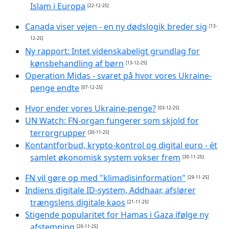
Islam i Europa
[22-12-25]
Canada viser vejen - en ny dødslogik breder sig
[13-
12-25]
Ny rapport: Intet videnskabeligt grundlag for
kønsbehandling af børn
[13-12-25]
Operation Midas - svaret på hvor vores Ukraine-
penge endte
[07-12-25]
Hvor ender vores Ukraine-penge?
[03-12-25]
UN Watch: FN-organ fungerer som skjold for
terrorgrupper
[30-11-25]
Kontantforbud, krypto-kontrol og digital euro - ét
samlet økonomisk system vokser frem
[30-11-25]
FN vil gøre op med "klimadisinformation"
[29-11-25]
Indiens digitale ID-system, Addhaar, afslører
trængslens digitale kaos
[21-11-25]
Stigende popularitet for Hamas i Gaza ifølge ny
afstemning
[20-11-25]