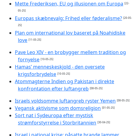
Mette Frederiksen, EU og illusionen om Europa
[22-
05-25]
Europas skæbnevalg: Frihed eller føderalisme?
[20-05-
25]
Plan om international lov baseret på Noahidiske
love
[11-05-25]
Pave Leo XIV - en brobygger mellem tradition og
fornyelse
[10-05-25]
Hamas’ menneskeskjold - den oversete
krigsforbrydelse
[10-05-25]
Atommagterne Indien og Pakistan i direkte
konfrontation efter luftangreb
[08-05-25]
Israels voldsomme luftangreb ryster Yemen
[08-05-25]
Vegansk aktivisme som domsreligion
[01-05-25]
Sort nat i Sydeuropa efter mystisk
strømforstyrrelse i Storbritannien
[30-04-25]
Israel i national krise: påsatte brande lammer