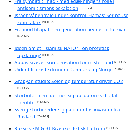
Fra sympati til had - mediedækningens rolle i
antisemitismens eskalation
[10-10-25]
Israel: Våbenhvile under kontrol. Hamas: Ser pause
som taktik
[10-10-25]
Fra mod til apati - en generation uegnet til forsvar
[05-10-25]
Ideen om et "islamisk NATO" - en profetisk
opklaring?
[03-10-25]
Abbas kræver kompensation for mistet land
[23-09-25]
Uidentificerede droner i Danmark og Norge
[23-09-25]
Grabyan-studie: Solen og temperatur driver CO2
[22-09-25]
Storbritannien nærmer sig obligatorisk digital
identitet
[21-09-25]
Sverige forbereder sig på potentiel invasion fra
Rusland
[20-09-25]
Russiske MiG-31 Krænker Estisk Luftrum
[19-09-25]