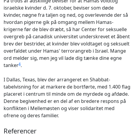
På trods af adskillige beviser for at Hamas voldtog
israelske kvinder d. 7. oktober, beviser som døde
kvinder, nøgne fra taljen og ned, og overlevende der så
hvordan pigerne gik på omgang mellem Hamas-
krigerne før de blev dræbt, så har Center for seksuelle
overgreb på canadisk universitet underskrevet et åbent
brev der bestrider, at kvinder blev voldtaget og seksuelt
overfaldet under Hamas' terrorangreb i Israel. Mange
ord melder sig, men jeg vil lade dig tænke dine egne
4
tanker
.
I Dallas, Texas, blev der arrangeret en Shabbat-
tabelvisning for at markere de bortførte, med 1.400 flag
placeret i centrum til minde om de myrdede og afdøde.
Denne begivenhed er en del af en bredere respons på
konflikten i Mellemøsten og viser solidaritet med
ofrene og deres familier.
Referencer