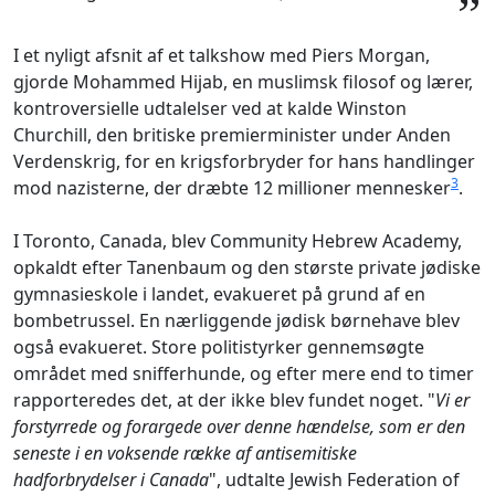
”
I et nyligt afsnit af et talkshow med Piers Morgan,
gjorde Mohammed Hijab, en muslimsk filosof og lærer,
kontroversielle udtalelser ved at kalde Winston
Churchill, den britiske premierminister under Anden
Verdenskrig, for en krigsforbryder for hans handlinger
3
mod nazisterne, der dræbte 12 millioner mennesker
.
I Toronto, Canada, blev Community Hebrew Academy,
opkaldt efter Tanenbaum og den største private jødiske
gymnasieskole i landet, evakueret på grund af en
bombetrussel. En nærliggende jødisk børnehave blev
også evakueret. Store politistyrker gennemsøgte
området med snifferhunde, og efter mere end to timer
rapporteredes det, at der ikke blev fundet noget. "
Vi er
forstyrrede og forargede over denne hændelse, som er den
seneste i en voksende række af antisemitiske
hadforbrydelser i Canada
", udtalte Jewish Federation of