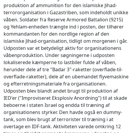
produktion af ammunition for den islamiske Jihad-
terrororganisation i Gazastriben, som indeholdt unikke
våben. Soldater fra Reserve Armored Battalion (9215)
og Yehlam-enheden trængte ind i posten, der tilhører
kommandanten for den nordlige region af den
islamiske Jihad-organisation, tidligt om morgenen i går.
Udposten var et betydeligt aktiv for organisationens
våbenproduktion. Under søgningerne i udposten
lokaliserede kæmperne to lastbiler fulde af våben,
herunder dele af tre "Badar 3"-raketter (overflade-til-
overflade-raketter), dele af en ubemandet flyvemaskine
og efterretningsmateriale fra organisationen.
Udposten blev blandt andet brugt til produktion af
IED'er ("Improviseret Eksplosiv Anordning") til at skade
beboerne i staten Israel og endda til træning af
organisationens styrker. Den havde også en dummy-
tank, som blev brugt af terrorister til træning i at
overtage en IDF-tank. Aktiviteten varede omkring 12