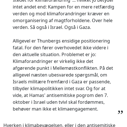
stedet for klimaforandring"... hvilket jo betyder
intet andet end: Kampen for en mere retfærdig
verden og mod klimaforandringer kræver en
omorganisering af magtforholdene. Over hele
verden. Så også i Israel. Også i Gaza.
Alligevel er Thunbergs ensidige positionering
fatal. For den fører overhovedet ikke videre i
den aktuelle situation. Problemet er jo:
Klimaforandringer er virkelig ikke det
afgørende punkt i Mellemøstkonflikten. På det
alligevel næsten ubesvarede spørgsmål, om
Israels militære fremfærd i Gaza er passende,
tilbyder klimapolitikken intet svar. Og for at
vide, at Hamas' antisemitiske pogrom den 7.
oktober i Israel uden tvivl skal fordømmes,
behøver man ikke et klimaengagement.
”
Hverken i klimabevægelsen, eller i den antisemitiske