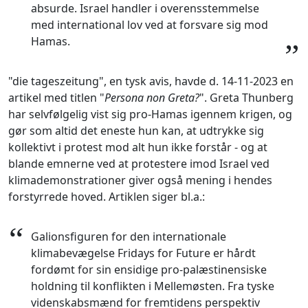
absurde. Israel handler i overensstemmelse
med international lov ved at forsvare sig mod
Hamas.
”
"die tageszeitung", en tysk avis, havde d. 14-11-2023 en
artikel med titlen "
Persona non Greta?
". Greta Thunberg
har selvfølgelig vist sig pro-Hamas igennem krigen, og
gør som altid det eneste hun kan, at udtrykke sig
kollektivt i protest mod alt hun ikke forstår - og at
blande emnerne ved at protestere imod Israel ved
klimademonstrationer giver også mening i hendes
forstyrrede hoved. Artiklen siger bl.a.:
“
Galionsfiguren for den internationale
klimabevægelse Fridays for Future er hårdt
fordømt for sin ensidige pro-palæstinensiske
holdning til konflikten i Mellemøsten. Fra tyske
videnskabsmænd for fremtidens perspektiv