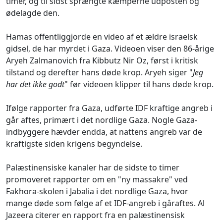
timer, og til sidst sprængte kæmperne udposten og
ødelagde den.
Hamas offentliggjorde en video af et ældre israelsk
gidsel, de har myrdet i Gaza. Videoen viser den 86-årige
Aryeh Zalmanovich fra Kibbutz Nir Oz, først i kritisk
tilstand og derefter hans døde krop. Aryeh siger "
Jeg
har det ikke godt
" før videoen klipper til hans døde krop.
Ifølge rapporter fra Gaza, udførte IDF kraftige angreb i
går aftes, primært i det nordlige Gaza. Nogle Gaza-
indbyggere hævder endda, at nattens angreb var de
kraftigste siden krigens begyndelse.
Palæstinensiske kanaler har de sidste to timer
promoveret rapporter om en "ny massakre" ved
Fakhora-skolen i Jabalia i det nordlige Gaza, hvor
mange døde som følge af et IDF-angreb i gåraftes. Al
Jazeera citerer en rapport fra en palæstinensisk