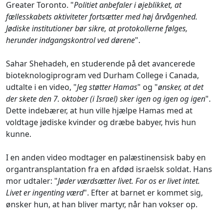
Greater Toronto. "
Politiet anbefaler i øjeblikket, at
fællesskabets aktiviteter fortsætter med høj årvågenhed.
Jødiske institutioner bør sikre, at protokollerne følges,
herunder indgangskontrol ved dørene
".
Sahar Shehadeh, en studerende på det avancerede
bioteknologiprogram ved Durham College i Canada,
udtalte i en video, "
Jeg støtter Hamas
" og "
ønsker, at det
der skete den 7. oktober (i Israel) sker igen og igen og igen
".
Dette indebærer, at hun ville hjælpe Hamas med at
voldtage jødiske kvinder og dræbe babyer, hvis hun
kunne.
I en anden video modtager en palæstinensisk baby en
organtransplantation fra en afdød israelsk soldat. Hans
mor udtaler: "
Jøder værdsætter livet. For os er livet intet.
Livet er ingenting værd
". Efter at barnet er kommet sig,
ønsker hun, at han bliver martyr, når han vokser op.