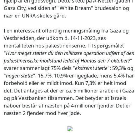
hjælp af en godsvogn. Dette skete på A-Netzer-gaden i
Gaza City, ved siden af "White Dream" brudesalon og
nær en UNRA-skoles gård.
I en interessant offentlig meningsmåling fra Gaza og
Vestbredden, der udkom d. 14-11-2023, ses
mentaliteten hos palæstinenserne. Til spørgsmålet
"
Hvor meget støtter du den militære operation udført af den
palæstinensiske modstand ledet af Hamas den 7 oktober?
"
svarer sammenlagt 75% dels "
ekstremt støtte
": 59,3% og
"
nogen støtte
": 15,7%. 10,9% er ligeglade, mens 5,4% har
forbehold eller er mildt imod. Kun 7,3% er helt imod
det. Det antages at der er ca. 5 millioner arabere i Gaza
og på Vestbanken tilsammen. Det betyder at Israels
naboer består af næsten på 4 millioner fjender. Det er
næsten 2 fjender mod hver jøde.