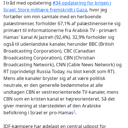
I tråd med opdatering
#34 opdatering for krigen i
Israel: Store militære fremskridt i Gaza
, hvor jeg
fortæller om min samtale med en herboende
palæstinenser, forholder 67,1% af palæstinenserne sig
primært til informationerne fra Arabisk TV - primært
Hamas' kanal Al Jazireh (92,4%). 32,9% forholder sig
også til udenlandske kanaler, herunder BBC (British
Broadcasting Corporation), CBC (Canadian
Broadcasting Corporation), CBN (Christian
Broadcasting Network), CNN (Cable News Network) og
RT (oprindeligt Russia Today, nu blot kendt som RT).
Mens alle kanaler bryster sig af at være politisk
neutrale, er den generelle bedømmelse at alle
undtagen CBN er vestreorienterede TV-kanaler, mens
CBN som en kristen kanal er højreorienteret. Så det
giver mening at størstedelen af den Arabiske
1
befolkning i Israel er pro-Hamas
.
IDF-kæmpere har ødelagt en central udpost for