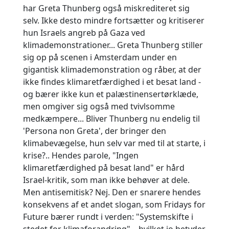
har Greta Thunberg også miskrediteret sig
selv. Ikke desto mindre fortsætter og kritiserer
hun Israels angreb på Gaza ved
klimademonstrationer... Greta Thunberg stiller
sig op på scenen i Amsterdam under en
gigantisk klimademonstration og råber, at der
ikke findes klimaretfærdighed i et besat land -
og bærer ikke kun et palæstinensertørklæde,
men omgiver sig også med tvivlsomme
medkæmpere... Bliver Thunberg nu endelig til
'Persona non Greta', der bringer den
klimabevægelse, hun selv var med til at starte, i
krise?.. Hendes parole, "Ingen
klimaretfærdighed på besat land" er hård
Israel-kritik, som man ikke behøver at dele.
Men antisemitisk? Nej. Den er snarere hendes
konsekvens af et andet slogan, som Fridays for
Future bærer rundt i verden: "Systemskifte i