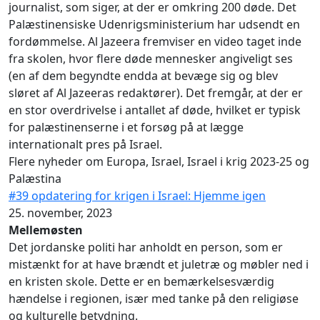
journalist, som siger, at der er omkring 200 døde. Det
Palæstinensiske Udenrigsministerium har udsendt en
fordømmelse. Al Jazeera fremviser en video taget inde
fra skolen, hvor flere døde mennesker angiveligt ses
(en af dem begyndte endda at bevæge sig og blev
sløret af Al Jazeeras redaktører). Det fremgår, at der er
en stor overdrivelse i antallet af døde, hvilket er typisk
for palæstinenserne i et forsøg på at lægge
internationalt pres på Israel.
Flere nyheder om Europa, Israel, Israel i krig 2023-25 og
Palæstina
#39 opdatering for krigen i Israel: Hjemme igen
25. november, 2023
Mellemøsten
Det jordanske politi har anholdt en person, som er
mistænkt for at have brændt et juletræ og møbler ned i
en kristen skole. Dette er en bemærkelsesværdig
hændelse i regionen, især med tanke på den religiøse
og kulturelle betydning.