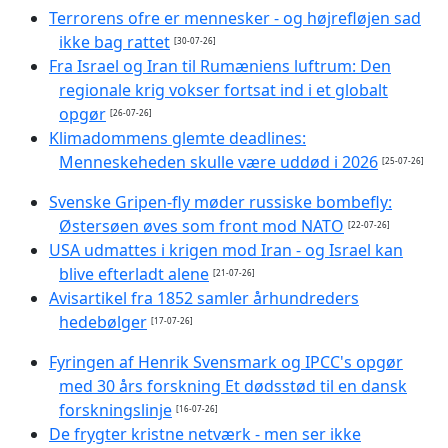
Terrorens ofre er mennesker - og højrefløjen sad
ikke bag rattet
[30-07-26]
Fra Israel og Iran til Rumæniens luftrum: Den
regionale krig vokser fortsat ind i et globalt
opgør
[26-07-26]
Klimadommens glemte deadlines:
Menneskeheden skulle være uddød i 2026
[25-07-26]
Svenske Gripen-fly møder russiske bombefly:
Østersøen øves som front mod NATO
[22-07-26]
USA udmattes i krigen mod Iran - og Israel kan
blive efterladt alene
[21-07-26]
Avisartikel fra 1852 samler århundreders
hedebølger
[17-07-26]
Fyringen af Henrik Svensmark og IPCC's opgør
med 30 års forskning Et dødsstød til en dansk
forskningslinje
[16-07-26]
De frygter kristne netværk - men ser ikke