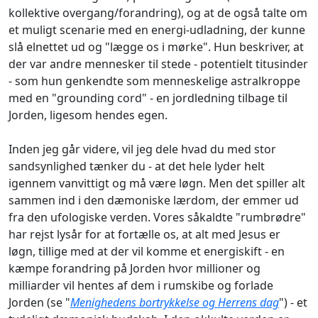
kollektive overgang/forandring), og at de også talte om
et muligt scenarie med en energi-udladning, der kunne
slå elnettet ud og "lægge os i mørke". Hun beskriver, at
der var andre mennesker til stede - potentielt titusinder
- som hun genkendte som menneskelige astralkroppe
med en "grounding cord" - en jordledning tilbage til
Jorden, ligesom hendes egen.
Inden jeg går videre, vil jeg dele hvad du med stor
sandsynlighed tænker du - at det hele lyder helt
igennem vanvittigt og må være løgn. Men det spiller alt
sammen ind i den dæmoniske lærdom, der emmer ud
fra den ufologiske verden. Vores såkaldte "rumbrødre"
har rejst lysår for at fortælle os, at alt med Jesus er
løgn, tillige med at der vil komme et energiskift - en
kæmpe forandring på Jorden hvor millioner og
milliarder vil hentes af dem i rumskibe og forlade
Jorden (se "
Menighedens bortrykkelse og Herrens dag
") - et