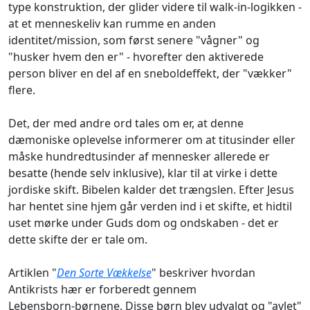
type konstruktion, der glider videre til walk-in-logikken -
at et menneskeliv kan rumme en anden
identitet/mission, som først senere "vågner" og
"husker hvem den er" - hvorefter den aktiverede
person bliver en del af en sneboldeffekt, der "vækker"
flere.
Det, der med andre ord tales om er, at denne
dæmoniske oplevelse informerer om at titusinder eller
måske hundredtusinder af mennesker allerede er
besatte (hende selv inklusive), klar til at virke i dette
jordiske skift. Bibelen kalder det trængslen. Efter Jesus
har hentet sine hjem går verden ind i et skifte, et hidtil
uset mørke under Guds dom og ondskaben - det er
dette skifte der er tale om.
Artiklen "
Den Sorte Vækkelse
" beskriver hvordan
Antikrists hær er forberedt gennem
Lebensborn‑børnene. Disse børn blev udvalgt og "avlet"