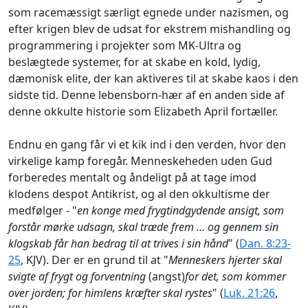
som racemæssigt særligt egnede under nazismen, og
efter krigen blev de udsat for ekstrem mishandling og
programmering i projekter som MK‑Ultra og
beslægtede systemer, for at skabe en kold, lydig,
dæmonisk elite, der kan aktiveres til at skabe kaos i den
sidste tid. Denne lebensborn-hær af en anden side af
denne okkulte historie som Elizabeth April fortæller.
Endnu en gang får vi et kik ind i den verden, hvor den
virkelige kamp foregår. Menneskeheden uden Gud
forberedes mentalt og åndeligt på at tage imod
klodens despot Antikrist, og al den okkultisme der
medfølger - "
en konge med frygtindgydende ansigt, som
forstår mørke udsagn, skal træde frem … og gennem sin
klogskab får han bedrag til at trives i sin hånd
" (
Dan. 8:23-
25
, KJV). Der er en grund til at "
Menneskers hjerter skal
svigte af frygt og forventning
(angst)
for det, som kommer
over jorden; for himlens kræfter skal rystes
" (
Luk. 21:26
,