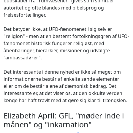
budskaber fra "rumvæsener" gives som spirituel
autoritet og ofte blandes med bibelsprog og
frelsesfortællinger.
Det betyder ikke, at UFO-fænomenet i sig selv er
"religion" - men at en bestemt fortolkningsgren af UFO-
fænomenet historisk fungerer religiøst, med
åbenbaringer, hierarkier, missioner og udvalgte
"ambassadører".
Det interessante i denne nyhed er ikke så meget om
informationerne består af enkelte sande elementer,
eller om de består alene af dæmonisk bedrag. Det
interessante er, at det viser os, at den okkulte verden
længe har haft travlt med at gøre sig klar til trængslen.
Elizabeth April: GFL, "møder inde i
månen" og "inkarnation"