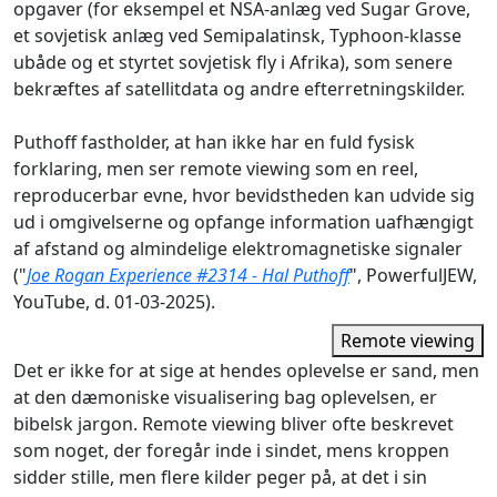
opgaver (for eksempel et NSA‑anlæg ved Sugar Grove,
et sovjetisk anlæg ved Semipalatinsk, Typhoon‑klasse
ubåde og et styrtet sovjetisk fly i Afrika), som senere
bekræftes af satellitdata og andre efterretningskilder.
Puthoff fastholder, at han ikke har en fuld fysisk
forklaring, men ser remote viewing som en reel,
reproducerbar evne, hvor bevidstheden kan udvide sig
ud i omgivelserne og opfange information uafhængigt
af afstand og almindelige elektromagnetiske signaler
("
Joe Rogan Experience #2314 - Hal Puthoff
", PowerfulJEW,
YouTube, d. 01-03-2025).
Remote viewing
Det er ikke for at sige at hendes oplevelse er sand, men
at den dæmoniske visualisering bag oplevelsen, er
bibelsk jargon. Remote viewing bliver ofte beskrevet
som noget, der foregår inde i sindet, mens kroppen
sidder stille, men flere kilder peger på, at det i sin