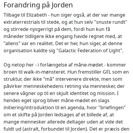
Forandring på Jorden
Tilbage til Elizabeth - hun siger også, at der var mange
extraterrestrials til stede, og at hun selv "snuste rundt"
og stirrede nysgerrigt på dem, fordi hun kun få
måneder tidligere ikke engang havde regnet med, at
"aliens" var en realitet. Det er her, hun siger, at denne
organisation kaldte sig "Galactic Federation of Light".
Og netop her - i forlængelse af måne-mødet - kommer
broen til walk-in-mønsteret. Hun fremstiller GFL som en
struktur, der ikke "må" intervenere direkte, men som
påvirker menneskehedens retning via mennesker, der
senere vågner op til en skjult identitet og mission. I
hendes eget sprog bliver måne-mødet en slags
initiering/introduktion til en agenda, hvor "briefingen"
om et skifte på Jorden ledsages af et billede af, at
mange mennesker allerede deltager uden at vide det
fuldt ud (astralt, forbundet til Jorden). Det er præcis den