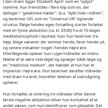
1
I den strøm ligger Elizabeth April
som en "oplyst"
stemme. Hun fremstilles i flere klip som en, der
deltager i "galaktiske møder", bl.a. "dybt inde i månen",
og beskriver GFL som en "Universal UN"-lignende
struktur. Ifølge hendes egen fortælling starter forløbet
med en fysisk abduktion (ca. kl. 03:00) fra et 10-dages
meditationsophold i tavshed, hvor hun beskriver tre
høje, blege væsener der lammer hende, fører hende ud,
og senere indsætter noget i hendes højre øre.
Efterfølgende oplever hun i uger/måneder en intens
følelse af at være overvåget og opsøger både læge og
en "medicinsk medium", der hævder at hun har et
implantat i højre øre. Hun beskriver derefter måneder
med dræn fra øret, hvorefter følelsen af overvågning
ophører.
Hun fortæller, at omkring tre måneder efter denne
første negative abduktion bliver hun kontaktet af et
andet væsen, som hun identificerer som pleiadisk. Det