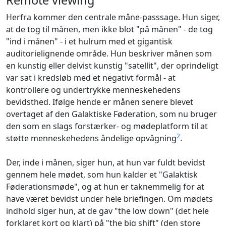
Remote viewing
Herfra kommer den centrale måne-passsage. Hun siger,
at de tog til månen, men ikke blot "på månen" - de tog
"ind i månen" - i et hulrum med et gigantisk
auditorielignende område. Hun beskriver månen som
en kunstig eller delvist kunstig "satellit", der oprindeligt
var sat i kredsløb med et negativt formål - at
kontrollere og undertrykke menneskehedens
bevidsthed. Ifølge hende er månen senere blevet
overtaget af den Galaktiske Føderation, som nu bruger
den som en slags forstærker‑ og mødeplatform til at
2
støtte menneskehedens åndelige opvågning
.
Der, inde i månen, siger hun, at hun var fuldt bevidst
gennem hele mødet, som hun kalder et "Galaktisk
Føderationsmøde", og at hun er taknemmelig for at
have været bevidst under hele briefingen. Om mødets
indhold siger hun, at de gav "the low down" (det hele
forklaret kort og klart) på "the big shift" (den store