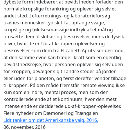
dybeste form indebærer, at bevidstheden forlader den
normale kropslige forankring og oplever sig selv et
andet sted. I efterretnings‑ og laboratorieforsøg
trænes mennesker typisk til at opfange svage,
kropslige og følelsesmæssige indtryk af et mål og
omsætte dem til skitser og beskrivelser, mens de fysisk
bliver, hvor de er. Ud‑af‑kroppen‑oplevelser og
beskrivelser som dem fra Elizabeth April viser derimod,
at den samme evne kan træde i kraft som en egentlig
bevidsthedsrejse, hvor personen oplever sig selv uden
for kroppen, bevæger sig til andre steder på Jorden
eller uden for planeten, og først derefter vender tilbage
til kroppen. På den måde fremstår remote viewing ikke
kun som en indre, mental proces, men som den
kontrollerede ende af et kontinuum, hvor den mest
intense ende er deciderede ud‑af‑kroppen‑oplevelser.
Flere nyheder om Dæmoneri og Trængslen
Lidt tanker om det Amerikanske valg, 2016.
06. november, 2016