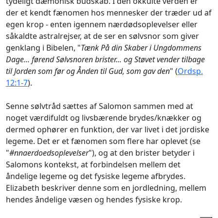
tydeligt dæmonisk budskab. I den okkulte verden er
der et kendt fænomen hos mennesker der træder ud af
egen krop - enten igennem nærdødsoplevelser eller
såkaldte astralrejser, at de ser en sølvsnor som giver
genklang i Bibelen, "
Tænk På din Skaber i Ungdommens
Dage... førend Sølvsnoren brister... og Støvet vender tilbage
til Jorden som før og Ånden til Gud, som gav den
" (
Ordsp.
12:1-7
).
Senne sølvtråd sættes af Salomon sammen med at
noget værdifuldt og livsbærende brydes/knækker og
dermed ophører en funktion, der var livet i det jordiske
legeme. Det er et fænomen som flere har oplevet (se
"
#nnaerdoedsoplevelser
"), og at den brister betyder i
Salomons kontekst, at forbindelsen mellem det
åndelige legeme og det fysiske legeme afbrydes.
Elizabeth beskriver denne som en jordledning, mellem
hendes åndelige væsen og hendes fysiske krop.