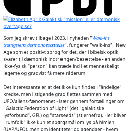
Som jeg skrev tilbage i 2023, i nyheden "
Walk-ins,
trængslens dæmonbesættelse
", fungerer "walk-ins" i New
Age som et positivt sprog for det, der i bibelsk optik
svarer til dæmonisk indtrængen/besættelse - en anden
ikke-fysisk "person" kan træde ind i et menneskeligt
legeme og gradvist få mere råderum.
Det interessante er, at det ikke kun findes i "åndelige"
kredse, men i stigende grad flettes sammen med
UFO/aliens-fænomenet - især gennem fortællinger om
"Galactic Federation of Light" (det "galaktiske
lysforbund", GFL) og "starseeds" (stjernefrø). Her bliver
"rumfolk" ikke kun et spørgsmål om lys på himlen
(UAP/UFO), men om identiteter og agendaer - hvem