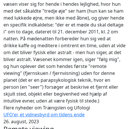
væsen viser sig for hende i hendes lejlighed, hvor hun
med det såkaldte "tredje øje" ser ham (hun kan se ham
med lukkede øjne, men ikke med åbne), og giver hende
en specifik indkaldelse: "der er et møde du skal deltage
i" om to dage, dateret til 21. december 2011, kl. 2 om
natten. På mødenatten forbereder hun sig ved at
drikke kaffe og meditere i omtrent en time, uden at vide
om det bliver fysisk eller astralt - men hun siger, at det
bliver astralt. Væsenet kommer igen, siger "følg mig",
og hun oplever det som hendes første "remote
viewing" (fjernskuen / fjernvisning) uden for denne
planet (det er en parapsykologisk teknik, hvor en
person (en "seer") forsøger at beskrive et fjernt eller
skjult sted, objekt eller begivenhed ved hjælp af
intuitive evner, uden at være fysisk til stede.)
Flere nyheder om Trængslen og Ufologi
UFO'er, et vidnesbyrd om tidens ende
26. august, 2023