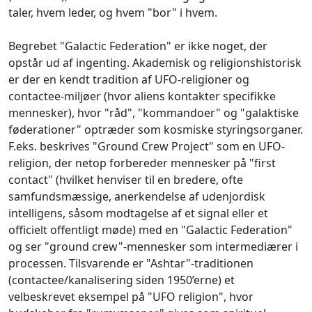
taler, hvem leder, og hvem "bor" i hvem.
Begrebet "Galactic Federation" er ikke noget, der
opstår ud af ingenting. Akademisk og religionshistorisk
er der en kendt tradition af UFO-religioner og
contactee-miljøer (hvor aliens kontakter specifikke
mennesker), hvor "råd", "kommandoer" og "galaktiske
føderationer" optræder som kosmiske styringsorganer.
F.eks. beskrives "Ground Crew Project" som en UFO-
religion, der netop forbereder mennesker på "first
contact" (hvilket henviser til en bredere, ofte
samfundsmæssige, anerkendelse af udenjordisk
intelligens, såsom modtagelse af et signal eller et
officielt offentligt møde) med en "Galactic Federation"
og ser "ground crew"-mennesker som intermediærer i
processen. Tilsvarende er "Ashtar"-traditionen
(contactee/kanalisering siden 1950’erne) et
velbeskrevet eksempel på "UFO religion", hvor