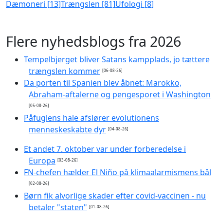
Dæmoneri [13]
Trængslen [81]
Ufologi [8]
Flere nyhedsblogs fra 2026
Tempelbjerget bliver Satans kampplads, jo tættere
trængslen kommer
[06-08-26]
Da porten til Spanien blev åbnet: Marokko,
Abraham-aftalerne og pengesporet i Washington
[05-08-26]
Påfuglens hale afslører evolutionens
menneskeskabte dyr
[04-08-26]
Et andet 7. oktober var under forberedelse i
Europa
[03-08-26]
FN-chefen hælder El Niño på klimaalarmismens bål
[02-08-26]
Børn fik alvorlige skader efter covid-vaccinen - nu
betaler "staten"
[01-08-26]