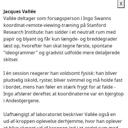
X
Jacques Vallée
Vallée deltager som forsøgsperson i Ingo Swanns
koordinat‑remote‑viewing‑træning på Stanford
Research Institute: han sidder i et neutralt rum med
papir og blyant og får kun længde‑ og breddegrader
læst op, hvorefter han skal tegne første, spontane
"ideogrammer" og gradvist udfolde mere detaljerede
skitser.
I én session reagerer han voldsomt fysisk: han bliver
pludselig iskold, ryster, bliver svimmel og må holde fast
i bordet, mens han føler en stærk frygt for at falde -
Ingo afslører derefter, at koordinaterne var en bjergtop
i Andesbjergene.
Uafhængigt af laboratoriet beskriver Vallée også en
ud‑af‑kroppen‑oplevelse derhjemme, hvor han oplever