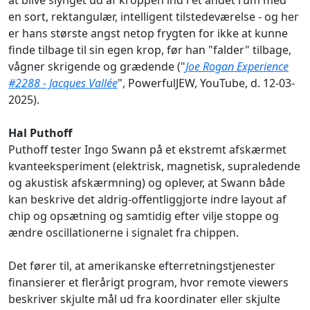
at blive slynget ud af kroppen ind i et andet rum med
en sort, rektangulær, intelligent tilstedeværelse - og her
er hans største angst netop frygten for ikke at kunne
finde tilbage til sin egen krop, før han "falder" tilbage,
vågner skrigende og grædende ("
Joe Rogan Experience
#2288 - Jacques Vallée
", PowerfulJEW, YouTube, d. 12-03-
2025).
Hal Puthoff
Puthoff tester Ingo Swann på et ekstremt afskærmet
kvanteeksperiment (elektrisk, magnetisk, supraledende
og akustisk afskærmning) og oplever, at Swann både
kan beskrive det aldrig‑offentliggjorte indre layout af
chip og opsætning og samtidig efter vilje stoppe og
ændre oscillationerne i signalet fra chippen.
Det fører til, at amerikanske efterretningstjenester
finansierer et flerårigt program, hvor remote viewers
beskriver skjulte mål ud fra koordinater eller skjulte