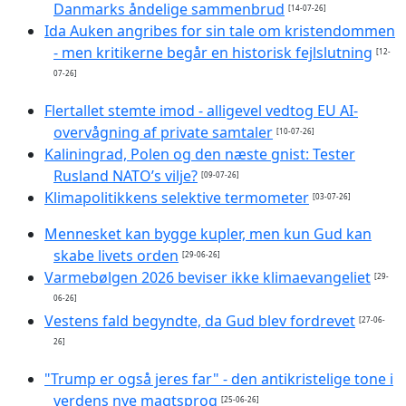
Danmarks åndelige sammenbrud
[14-07-26]
Ida Auken angribes for sin tale om kristendommen
- men kritikerne begår en historisk fejlslutning
[12-
07-26]
Flertallet stemte imod - alligevel vedtog EU AI-
overvågning af private samtaler
[10-07-26]
Kaliningrad, Polen og den næste gnist: Tester
Rusland NATO’s vilje?
[09-07-26]
Klimapolitikkens selektive termometer
[03-07-26]
Mennesket kan bygge kupler, men kun Gud kan
skabe livets orden
[29-06-26]
Varmebølgen 2026 beviser ikke klimaevangeliet
[29-
06-26]
Vestens fald begyndte, da Gud blev fordrevet
[27-06-
26]
"Trump er også jeres far" - den antikristelige tone i
verdens nye magtsprog
[25-06-26]