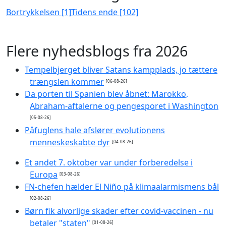
Bortrykkelsen [1]
Tidens ende [102]
Flere nyhedsblogs fra 2026
Tempelbjerget bliver Satans kampplads, jo tættere
trængslen kommer
[06-08-26]
Da porten til Spanien blev åbnet: Marokko,
Abraham-aftalerne og pengesporet i Washington
[05-08-26]
Påfuglens hale afslører evolutionens
menneskeskabte dyr
[04-08-26]
Et andet 7. oktober var under forberedelse i
Europa
[03-08-26]
FN-chefen hælder El Niño på klimaalarmismens bål
[02-08-26]
Børn fik alvorlige skader efter covid-vaccinen - nu
betaler "staten"
[01-08-26]