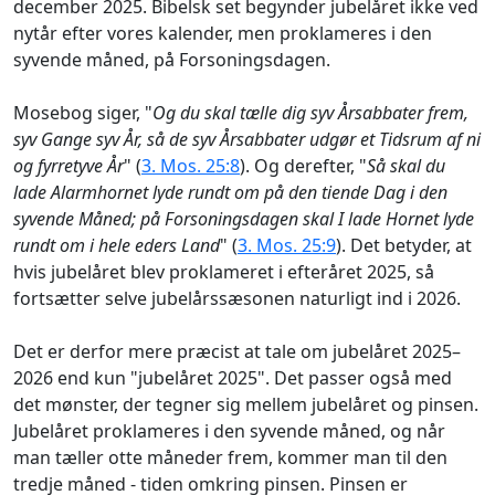
december 2025. Bibelsk set begynder jubelåret ikke ved
nytår efter vores kalender, men proklameres i den
syvende måned, på Forsoningsdagen.
Mosebog siger, "
Og du skal tælle dig syv Årsabbater frem,
syv Gange syv År, så de syv Årsabbater udgør et Tidsrum af ni
og fyrretyve År
" (
3. Mos. 25:8
). Og derefter, "
Så skal du
lade Alarmhornet lyde rundt om på den tiende Dag i den
syvende Måned; på Forsoningsdagen skal I lade Hornet lyde
rundt om i hele eders Land
" (
3. Mos. 25:9
). Det betyder, at
hvis jubelåret blev proklameret i efteråret 2025, så
fortsætter selve jubelårssæsonen naturligt ind i 2026.
Det er derfor mere præcist at tale om jubelåret 2025–
2026 end kun "jubelåret 2025". Det passer også med
det mønster, der tegner sig mellem jubelåret og pinsen.
Jubelåret proklameres i den syvende måned, og når
man tæller otte måneder frem, kommer man til den
tredje måned - tiden omkring pinsen. Pinsen er