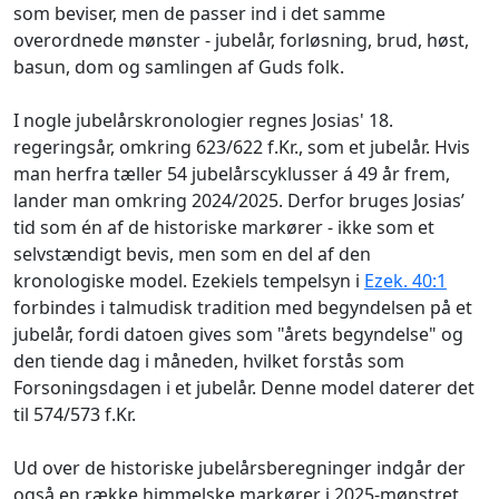
som beviser, men de passer ind i det samme
overordnede mønster - jubelår, forløsning, brud, høst,
basun, dom og samlingen af Guds folk.
I nogle jubelårskronologier regnes Josias' 18.
regeringsår, omkring 623/622 f.Kr., som et jubelår. Hvis
man herfra tæller 54 jubelårscyklusser á 49 år frem,
lander man omkring 2024/2025. Derfor bruges Josias’
tid som én af de historiske markører - ikke som et
selvstændigt bevis, men som en del af den
kronologiske model. Ezekiels tempelsyn i
Ezek. 40:1
forbindes i talmudisk tradition med begyndelsen på et
jubelår, fordi datoen gives som "årets begyndelse" og
den tiende dag i måneden, hvilket forstås som
Forsoningsdagen i et jubelår. Denne model daterer det
til 574/573 f.Kr.
Ud over de historiske jubelårsberegninger indgår der
også en række himmelske markører i 2025-mønstret.