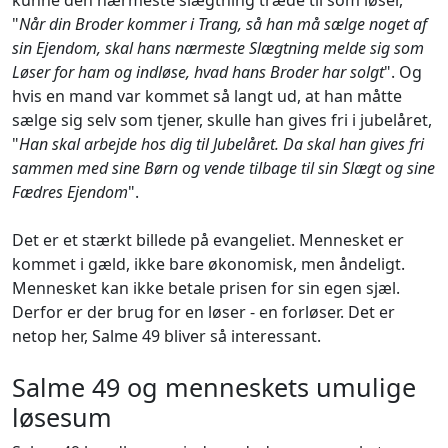
kunne den nærmeste slægtning træde til som løser,
"
Når din Broder kommer i Trang, så han må sælge noget af
sin Ejendom, skal hans nærmeste Slægtning melde sig som
Løser for ham og indløse, hvad hans Broder har solgt
". Og
hvis en mand var kommet så langt ud, at han måtte
sælge sig selv som tjener, skulle han gives fri i jubelåret,
"
Han skal arbejde hos dig til Jubelåret. Da skal han gives fri
sammen med sine Børn og vende tilbage til sin Slægt og sine
Fædres Ejendom
".
Det er et stærkt billede på evangeliet. Mennesket er
kommet i gæld, ikke bare økonomisk, men åndeligt.
Mennesket kan ikke betale prisen for sin egen sjæl.
Derfor er der brug for en løser - en forløser. Det er
netop her, Salme 49 bliver så interessant.
Salme 49 og menneskets umulige
løsesum