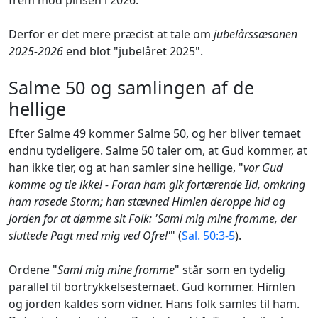
frem mod pinsen i 2026.
Derfor er det mere præcist at tale om
jubelårssæsonen
2025-2026
end blot "jubelåret 2025".
Salme 50 og samlingen af de
hellige
Efter Salme 49 kommer Salme 50, og her bliver temaet
endnu tydeligere. Salme 50 taler om, at Gud kommer, at
han ikke tier, og at han samler sine hellige, "
vor Gud
komme og tie ikke! - Foran ham gik fortærende Ild, omkring
ham rasede Storm; han stævned Himlen deroppe hid og
Jorden for at dømme sit Folk: 'Saml mig mine fromme, der
sluttede Pagt med mig ved Ofre!'
" (
Sal. 50:3-5
).
Ordene "
Saml mig mine fromme
" står som en tydelig
parallel til bortrykkelsestemaet. Gud kommer. Himlen
og jorden kaldes som vidner. Hans folk samles til ham.