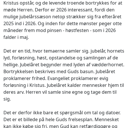
Kristus opstår, og de levende troende bortrykkes for at
møde Herren. Derfor er 2026 interessant, fordi den
mulige jubelårssæson netop strækker sig fra efteråret
2025 ind i 2026. Og inden for dette mønster peger otte
måneder frem mod pinsen - høstfesten - som i 2026
falder i maj.
Det er en tid, hvor temaerne samler sig. jubelår, hornets
lyd, forløsning, høst, opstandelse og samlingen af de
hellige. Jubelåret begynder med lyden af vædderhornet.
Bortrykkelsen beskrives med Guds basun. Jubelåret
proklamerer frihed. Evangeliet proklamerer evig
forløsning i Kristus. Jubelåret kalder mennesker hjem til
deres arv. Herren vil samle sine egne og tage dem til
sig.
Det er derfor ikke bare et spørgsmål om tal og datoer.
Det er et billede på hele Guds frelsesplan. Mennesket
kan ikke købe sig fri, men Gud kan retfærdiggøre og