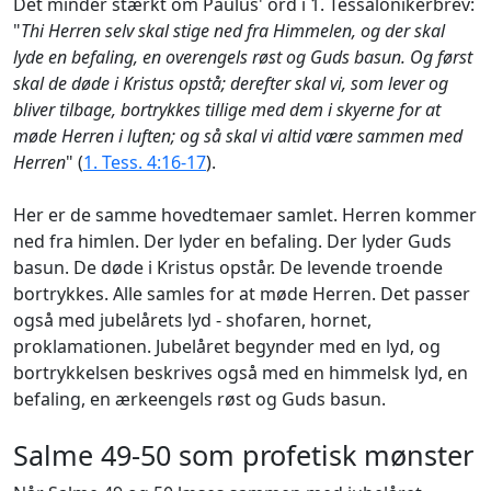
Det minder stærkt om Paulus' ord i 1. Tessalonikerbrev:
"
Thi Herren selv skal stige ned fra Himmelen, og der skal
lyde en befaling, en overengels røst og Guds basun. Og først
skal de døde i Kristus opstå; derefter skal vi, som lever og
bliver tilbage, bortrykkes tillige med dem i skyerne for at
møde Herren i luften; og så skal vi altid være sammen med
Herren
" (
1. Tess. 4:16-17
).
Her er de samme hovedtemaer samlet. Herren kommer
ned fra himlen. Der lyder en befaling. Der lyder Guds
basun. De døde i Kristus opstår. De levende troende
bortrykkes. Alle samles for at møde Herren. Det passer
også med jubelårets lyd - shofaren, hornet,
proklamationen. Jubelåret begynder med en lyd, og
bortrykkelsen beskrives også med en himmelsk lyd, en
befaling, en ærkeengels røst og Guds basun.
Salme 49-50 som profetisk mønster