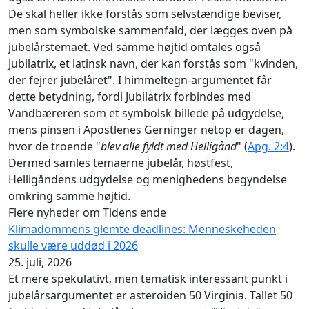
De skal heller ikke forstås som selvstændige beviser,
men som symbolske sammenfald, der lægges oven på
jubelårstemaet. Ved samme højtid omtales også
Jubilatrix, et latinsk navn, der kan forstås som "kvinden,
der fejrer jubelåret". I himmeltegn-argumentet får
dette betydning, fordi Jubilatrix forbindes med
Vandbæreren som et symbolsk billede på udgydelse,
mens pinsen i Apostlenes Gerninger netop er dagen,
hvor de troende "
blev alle fyldt med Helligånd
" (
Apg. 2:4
).
Dermed samles temaerne jubelår, høstfest,
Helligåndens udgydelse og menighedens begyndelse
omkring samme højtid.
Flere nyheder om Tidens ende
Klimadommens glemte deadlines: Menneskeheden
skulle være uddød i 2026
25. juli, 2026
Et mere spekulativt, men tematisk interessant punkt i
jubelårsargumentet er asteroiden 50 Virginia. Tallet 50