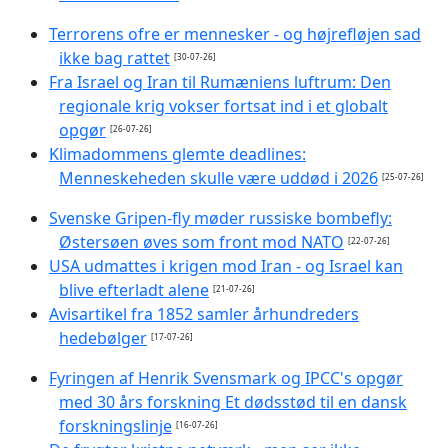
Terrorens ofre er mennesker - og højrefløjen sad
ikke bag rattet
[30-07-26]
Fra Israel og Iran til Rumæniens luftrum: Den
regionale krig vokser fortsat ind i et globalt
opgør
[26-07-26]
Klimadommens glemte deadlines:
Menneskeheden skulle være uddød i 2026
[25-07-26]
Svenske Gripen-fly møder russiske bombefly:
Østersøen øves som front mod NATO
[22-07-26]
USA udmattes i krigen mod Iran - og Israel kan
blive efterladt alene
[21-07-26]
Avisartikel fra 1852 samler århundreders
hedebølger
[17-07-26]
Fyringen af Henrik Svensmark og IPCC's opgør
med 30 års forskning Et dødsstød til en dansk
forskningslinje
[16-07-26]