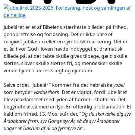
Jubelåret er et af Bibelens stærkeste billeder på frihed,
genoprettelse og forløsning. Det er ikke bare et
religiøst jubilæum eller en symbolsk markering. Det er
et år, hvor Gud i loven havde indbygget et dramatisk
billede på, at det tabte skulle gives tilbage, gæld skulle
slettes, slaver skulle sættes fri, og mennesker skulle
vende hjem til deres slægt og ejendom.
Selve ordet "jubelår" kommer fra det hebraiske
yobel
,
som betyder
vædderhorn
. Det er vigtigt, fordi jubelåret
blev proklameret med lyden af hornet - shofaren. Det
begyndte altså med en lyd. En offentlig proklamation. Et
kald om frihed. I 3. Mos. står der, "
Og du skal tælle dig syv
Årsabbater frem, syv Gange syv År, så de syv Årsabbater
udgør et Tidsrum af ni og fyrretyve År
".