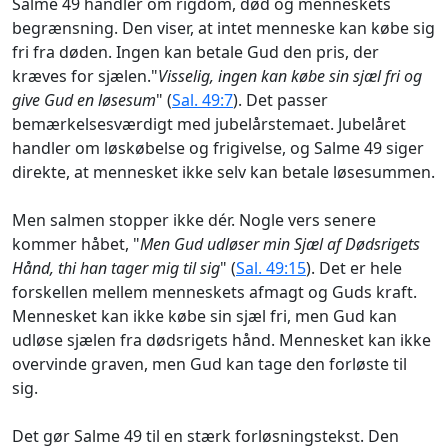
Salme 49 handler om rigdom, død og menneskets
begrænsning. Den viser, at intet menneske kan købe sig
fri fra døden. Ingen kan betale Gud den pris, der
kræves for sjælen."
Visselig, ingen kan købe sin sjæl fri og
give Gud en løsesum
" (
Sal. 49:7
). Det passer
bemærkelsesværdigt med jubelårstemaet. Jubelåret
handler om løskøbelse og frigivelse, og Salme 49 siger
direkte, at mennesket ikke selv kan betale løsesummen.
Men salmen stopper ikke dér. Nogle vers senere
kommer håbet, "
Men Gud udløser min Sjæl af Dødsrigets
Hånd, thi han tager mig til sig
" (
Sal. 49:15
). Det er hele
forskellen mellem menneskets afmagt og Guds kraft.
Mennesket kan ikke købe sin sjæl fri, men Gud kan
udløse sjælen fra dødsrigets hånd. Mennesket kan ikke
overvinde graven, men Gud kan tage den forløste til
sig.
Det gør Salme 49 til en stærk forløsningstekst. Den