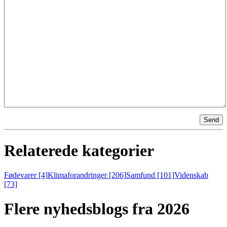
Send
Relaterede kategorier
Fødevarer [4]
Klimaforandringer [206]
Samfund [101]
Videnskab
[73]
Flere nyhedsblogs fra 2026