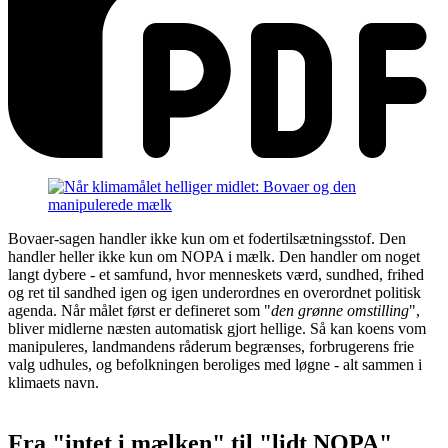
Bovaer-sagen handler ikke kun om et fodertilsætningsstof. Den
handler heller ikke kun om NOPA i mælk. Den handler om noget
langt dybere - et samfund, hvor menneskets værd, sundhed, frihed
og ret til sandhed igen og igen underordnes en overordnet politisk
agenda. Når målet først er defineret som "
den grønne omstilling
",
bliver midlerne næsten automatisk gjort hellige. Så kan koens vom
manipuleres, landmandens råderum begrænses, forbrugerens frie
valg udhules, og befolkningen beroliges med løgne - alt sammen i
klimaets navn.
Fra "intet i mælken" til "lidt NOPA"