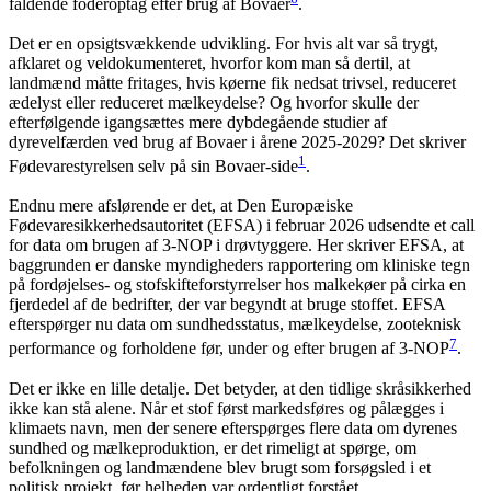
faldende foderoptag efter brug af Bovaer
.
Det er en opsigtsvækkende udvikling. For hvis alt var så trygt,
afklaret og veldokumenteret, hvorfor kom man så dertil, at
landmænd måtte fritages, hvis køerne fik nedsat trivsel, reduceret
ædelyst eller reduceret mælkeydelse? Og hvorfor skulle der
efterfølgende igangsættes mere dybdegående studier af
dyrevelfærden ved brug af Bovaer i årene 2025-2029? Det skriver
1
Fødevarestyrelsen selv på sin Bovaer-side
.
Endnu mere afslørende er det, at Den Europæiske
Fødevaresikkerhedsautoritet (EFSA) i februar 2026 udsendte et call
for data om brugen af 3-NOP i drøvtyggere. Her skriver EFSA, at
baggrunden er danske myndigheders rapportering om kliniske tegn
på fordøjelses- og stofskifteforstyrrelser hos malkekøer på cirka en
fjerdedel af de bedrifter, der var begyndt at bruge stoffet. EFSA
efterspørger nu data om sundhedsstatus, mælkeydelse, zooteknisk
7
performance og forholdene før, under og efter brugen af 3-NOP
.
Det er ikke en lille detalje. Det betyder, at den tidlige skråsikkerhed
ikke kan stå alene. Når et stof først markedsføres og pålægges i
klimaets navn, men der senere efterspørges flere data om dyrenes
sundhed og mælkeproduktion, er det rimeligt at spørge, om
befolkningen og landmændene blev brugt som forsøgsled i et
politisk projekt, før helheden var ordentligt forstået.