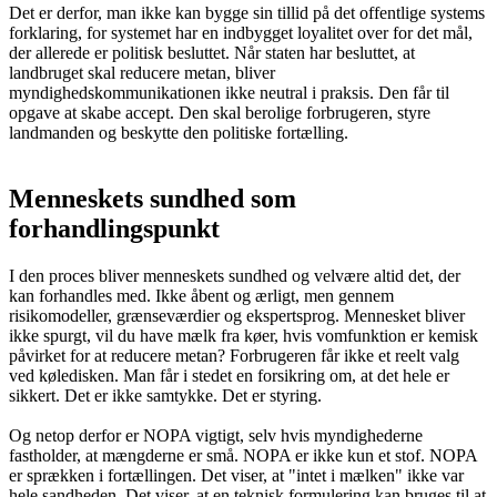
Det er derfor, man ikke kan bygge sin tillid på det offentlige systems
forklaring, for systemet har en indbygget loyalitet over for det mål,
der allerede er politisk besluttet. Når staten har besluttet, at
landbruget skal reducere metan, bliver
myndighedskommunikationen ikke neutral i praksis. Den får til
opgave at skabe accept. Den skal berolige forbrugeren, styre
landmanden og beskytte den politiske fortælling.
Menneskets sundhed som
forhandlingspunkt
I den proces bliver menneskets sundhed og velvære altid det, der
kan forhandles med. Ikke åbent og ærligt, men gennem
risikomodeller, grænseværdier og ekspertsprog. Mennesket bliver
ikke spurgt, vil du have mælk fra køer, hvis vomfunktion er kemisk
påvirket for at reducere metan? Forbrugeren får ikke et reelt valg
ved køledisken. Man får i stedet en forsikring om, at det hele er
sikkert. Det er ikke samtykke. Det er styring.
Og netop derfor er NOPA vigtigt, selv hvis myndighederne
fastholder, at mængderne er små. NOPA er ikke kun et stof. NOPA
er sprækken i fortællingen. Det viser, at "intet i mælken" ikke var
hele sandheden. Det viser, at en teknisk formulering kan bruges til at