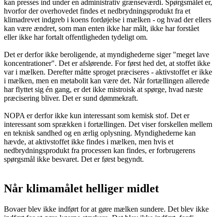
kan presses ind under en administrativ grænseværdi. Spørgsmålet er,
hvorfor der overhovedet findes et nedbrydningsprodukt fra et
klimadrevet indgreb i koens fordøjelse i mælken - og hvad der ellers
kan være ændret, som man enten ikke har målt, ikke har forstået
eller ikke har fortalt offentligheden tydeligt om.
Det er derfor ikke beroligende, at myndighederne siger "meget lave
koncentrationer". Det er afslørende. For først hed det, at stoffet ikke
var i mælken. Derefter måtte sproget præciseres - aktivstoffet er ikke
i mælken, men en metabolit kan være det. Når fortællingen allerede
har flyttet sig én gang, er det ikke mistroisk at spørge, hvad næste
præcisering bliver. Det er sund dømmekraft.
NOPA er derfor ikke kun interessant som kemisk stof. Det er
interessant som sprækken i fortællingen. Det viser forskellen mellem
en teknisk sandhed og en ærlig oplysning. Myndighederne kan
hævde, at aktivstoffet ikke findes i mælken, men hvis et
nedbrydningsprodukt fra processen kan findes, er forbrugerens
spørgsmål ikke besvaret. Det er først begyndt.
Når klimamålet helliger midlet
Bovaer blev ikke indført for at gøre mælken sundere. Det blev ikke