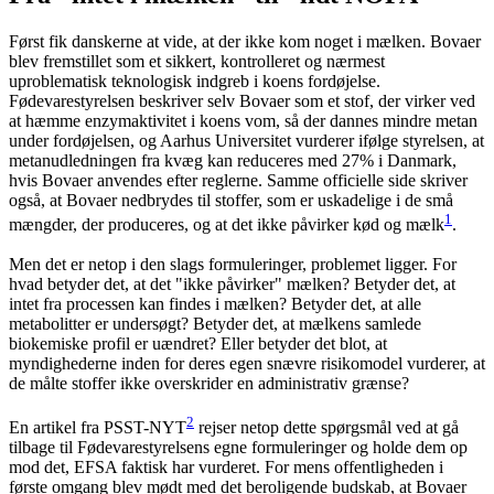
Først fik danskerne at vide, at der ikke kom noget i mælken. Bovaer
blev fremstillet som et sikkert, kontrolleret og nærmest
uproblematisk teknologisk indgreb i koens fordøjelse.
Fødevarestyrelsen beskriver selv Bovaer som et stof, der virker ved
at hæmme enzymaktivitet i koens vom, så der dannes mindre metan
under fordøjelsen, og Aarhus Universitet vurderer ifølge styrelsen, at
metanudledningen fra kvæg kan reduceres med 27% i Danmark,
hvis Bovaer anvendes efter reglerne. Samme officielle side skriver
også, at Bovaer nedbrydes til stoffer, som er uskadelige i de små
1
mængder, der produceres, og at det ikke påvirker kød og mælk
.
Men det er netop i den slags formuleringer, problemet ligger. For
hvad betyder det, at det "ikke påvirker" mælken? Betyder det, at
intet fra processen kan findes i mælken? Betyder det, at alle
metabolitter er undersøgt? Betyder det, at mælkens samlede
biokemiske profil er uændret? Eller betyder det blot, at
myndighederne inden for deres egen snævre risikomodel vurderer, at
de målte stoffer ikke overskrider en administrativ grænse?
2
En artikel fra PSST-NYT
rejser netop dette spørgsmål ved at gå
tilbage til Fødevarestyrelsens egne formuleringer og holde dem op
mod det, EFSA faktisk har vurderet. For mens offentligheden i
første omgang blev mødt med det beroligende budskab, at Bovaer