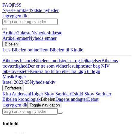
FAQ
|
RSS
Nyeste artikler
|
Sidste nyheder
tagryggen
.dk
Artikler
2
ulæste
Nyheder
4
ulæste
Artikel-emner
Nyheds-emner
Bibelen
Læs Bibelen online
Hent Bibelen til Kindle
Bibelens historie
Bibelens modsigelser og fejltagelser
Bibelens
troværdighed
Der er tre som vidner
Jesuitpræster bag NIV
bibeloversættelsen
Fra tro til tro eller fra løgn til løgn
Musik
Bøger
Israel 2023-25
Nyheds-arkiv
Forfattere
Kim Andersen
Holger Skov Særkjær
Eskild Skov Særkjær
Bibelen kronologisk
Bibelen
Dagens andagter
Debat
tagryggen
.dk
Toggle navigation
Indhold