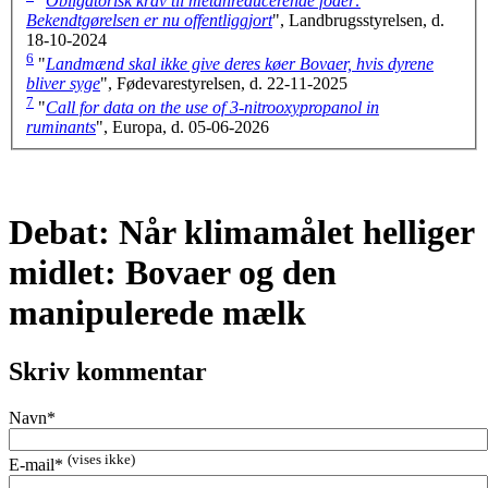
"
Obligatorisk krav til metanreducerende foder:
Bekendtgørelsen er nu offentliggjort
", Landbrugsstyrelsen, d.
18-10-2024
6
"
Landmænd skal ikke give deres køer Bovaer, hvis dyrene
bliver syge
", Fødevarestyrelsen, d. 22-11-2025
7
"
Call for data on the use of 3-nitrooxypropanol in
ruminants
", Europa, d. 05-06-2026
Debat: Når klimamålet helliger
midlet: Bovaer og den
manipulerede mælk
Skriv kommentar
Navn*
(vises ikke)
E-mail*