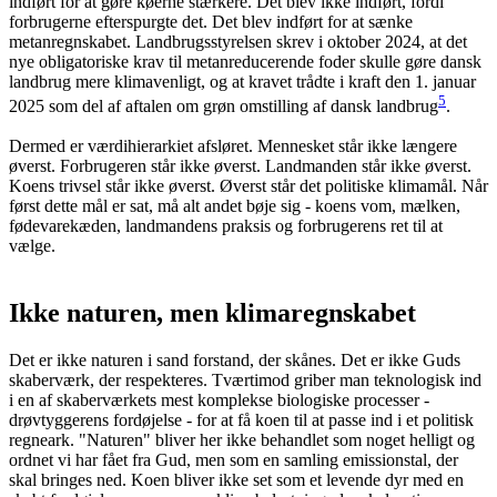
indført for at gøre køerne stærkere. Det blev ikke indført, fordi
forbrugerne efterspurgte det. Det blev indført for at sænke
metanregnskabet. Landbrugsstyrelsen skrev i oktober 2024, at det
nye obligatoriske krav til metanreducerende foder skulle gøre dansk
landbrug mere klimavenligt, og at kravet trådte i kraft den 1. januar
5
2025 som del af aftalen om grøn omstilling af dansk landbrug
.
Dermed er værdihierarkiet afsløret. Mennesket står ikke længere
øverst. Forbrugeren står ikke øverst. Landmanden står ikke øverst.
Koens trivsel står ikke øverst. Øverst står det politiske klimamål. Når
først dette mål er sat, må alt andet bøje sig - koens vom, mælken,
fødevarekæden, landmandens praksis og forbrugerens ret til at
vælge.
Ikke naturen, men klimaregnskabet
Det er ikke naturen i sand forstand, der skånes. Det er ikke Guds
skaberværk, der respekteres. Tværtimod griber man teknologisk ind
i en af skaberværkets mest komplekse biologiske processer -
drøvtyggerens fordøjelse - for at få koen til at passe ind i et politisk
regneark. "Naturen" bliver her ikke behandlet som noget helligt og
ordnet vi har fået fra Gud, men som en samling emissionstal, der
skal bringes ned. Koen bliver ikke set som et levende dyr med en