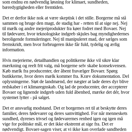
som endnu en nødvendig løsning for klimaet, sundheden,
bæredygtigheden eller fremtiden.
Det er derfor ikke nok at være skeptisk i det stille. Borgerne må stå
sammen og bruge den magt, de stadig har - retten til at sige nej. Nej
til mælk og andre mejeriprodukter fra køer fodret med Bovaer. Nej
til fødevarer, hvor teknologiske indgreb skjules bag myndighedernes
beroligende formuleringer. Nej til manipuleret mad, der sælges som
fremskridt, men hvor forbrugeren ikke får fuld, tydelig og ærlig
information.
Hvis mejerierne, detailhandlen og politikerne ikke vil sikre klar
mærkning og reelt frit valg, må borgerne selv skabe konsekvensen.
Køb mælk fra producenter, der åbent fravælger Bovaer. Spørg
butikkerne, hvor deres mælk kommer fra. Kræv dokumentation. Del
oplysningerne. Støt de landmænd, der nægter at lade deres dyr blive
redskaber i et klimaregnskab. Og lad de producenter, der accepterer
Bovaer og lignende indgreb uden fuld åbenhed, mærke det dér, hvor
systemet lytter - på salget.
Det er ansvarlig modstand. Det er borgernes ret til at beskytte deres
familier, deres fødevarer og deres samvittighed. For når menneskets
sundhed, dyrenes trivsel og fødevarernes renhed igen og igen må
vige for politiske mål, er det ikke ekstremt at sige fra. Det er
nødvendigt. Bovaer-sagen viser, at vi ikke kan overlade sandheden