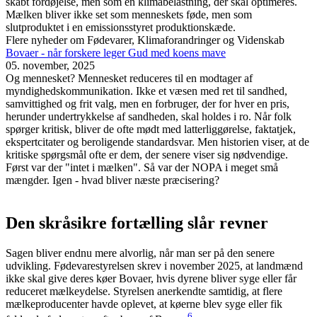
skabt fordøjelse, men som en klimabelastning, der skal optimeres.
Mælken bliver ikke set som menneskets føde, men som
slutproduktet i en emissionsstyret produktionskæde.
Flere nyheder om Fødevarer, Klimaforandringer og Videnskab
Bovaer - når forskere leger Gud med koens mave
05. november, 2025
Og mennesket? Mennesket reduceres til en modtager af
myndighedskommunikation. Ikke et væsen med ret til sandhed,
samvittighed og frit valg, men en forbruger, der for hver en pris,
herunder undertrykkelse af sandheden, skal holdes i ro. Når folk
spørger kritisk, bliver de ofte mødt med latterliggørelse, faktatjek,
ekspertcitater og beroligende standardsvar. Men historien viser, at de
kritiske spørgsmål ofte er dem, der senere viser sig nødvendige.
Først var der "intet i mælken". Så var der NOPA i meget små
mængder. Igen - hvad bliver næste præcisering?
Den skråsikre fortælling slår revner
Sagen bliver endnu mere alvorlig, når man ser på den senere
udvikling. Fødevarestyrelsen skrev i november 2025, at landmænd
ikke skal give deres køer Bovaer, hvis dyrene bliver syge eller får
reduceret mælkeydelse. Styrelsen anerkendte samtidig, at flere
mælkeproducenter havde oplevet, at køerne blev syge eller fik
6