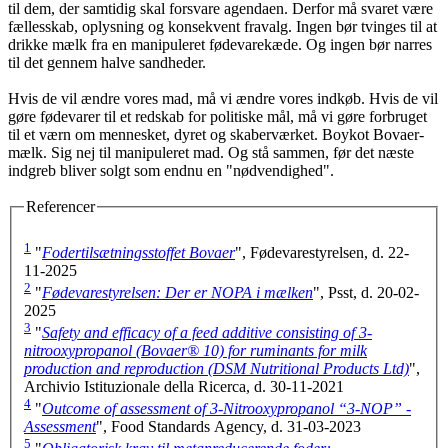
til dem, der samtidig skal forsvare agendaen. Derfor må svaret være
fællesskab, oplysning og konsekvent fravalg. Ingen bør tvinges til at
drikke mælk fra en manipuleret fødevarekæde. Og ingen bør narres
til det gennem halve sandheder.
Hvis de vil ændre vores mad, må vi ændre vores indkøb. Hvis de vil
gøre fødevarer til et redskab for politiske mål, må vi gøre forbruget
til et værn om mennesket, dyret og skaberværket. Boykot Bovaer-
mælk. Sig nej til manipuleret mad. Og stå sammen, før det næste
indgreb bliver solgt som endnu en "nødvendighed".
Referencer
1
"
Fodertilsætningsstoffet Bovaer
", Fødevarestyrelsen, d. 22-
11-2025
2
"
Fødevarestyrelsen: Der er NOPA i mælken
", Psst, d. 20-02-
2025
3
"
Safety and efficacy of a feed additive consisting of 3-
nitrooxypropanol (Bovaer® 10) for ruminants for milk
production and reproduction (DSM Nutritional Products Ltd)
",
Archivio Istituzionale della Ricerca, d. 30-11-2021
4
"
Outcome of assessment of 3-Nitrooxypropanol “3-NOP” -
Assessment
", Food Standards Agency, d. 31-03-2023
5