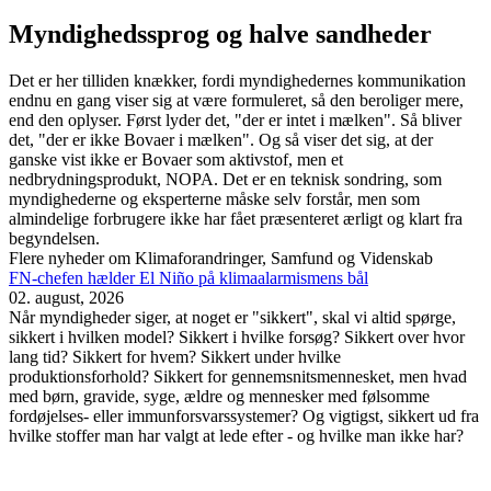
Myndighedssprog og halve sandheder
Det er her tilliden knækker, fordi myndighedernes kommunikation
endnu en gang viser sig at være formuleret, så den beroliger mere,
end den oplyser. Først lyder det, "der er intet i mælken". Så bliver
det, "der er ikke Bovaer i mælken". Og så viser det sig, at der
ganske vist ikke er Bovaer som aktivstof, men et
nedbrydningsprodukt, NOPA. Det er en teknisk sondring, som
myndighederne og eksperterne måske selv forstår, men som
almindelige forbrugere ikke har fået præsenteret ærligt og klart fra
begyndelsen.
Flere nyheder om Klimaforandringer, Samfund og Videnskab
FN-chefen hælder El Niño på klimaalarmismens bål
02. august, 2026
Når myndigheder siger, at noget er "sikkert", skal vi altid spørge,
sikkert i hvilken model? Sikkert i hvilke forsøg? Sikkert over hvor
lang tid? Sikkert for hvem? Sikkert under hvilke
produktionsforhold? Sikkert for gennemsnitsmennesket, men hvad
med børn, gravide, syge, ældre og mennesker med følsomme
fordøjelses- eller immunforsvarssystemer? Og vigtigst, sikkert ud fra
hvilke stoffer man har valgt at lede efter - og hvilke man ikke har?