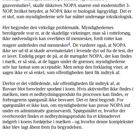
3
gnaverstudier
, skulle tilskrives NOPA snarere end moderstoffet 3-
NOP, hvilket betyder, at NOPA ikke er biologisk ligegyldigt. Det er
et stof, som myndighederne selv har måttet undersøge toksikologisk.
Her begynder den virkelige problematik. Myndighedernes
beroligende svar er, at de skadelige virkninger, man så i rotteforsøg,
ikke nødvendigvis kan overføres til mennesker, fordi rotter kan
4
reagere anderledes end mennesker
. De vurderer også, at NOPA
ikke ser ud til at skade arvematerialet i levende dyr ud fra de test, der
er lavet. Endelig peger de på, at de mængder NOPA, der kan findes
i mælk, er så små, at de ligger under de grænser, myndighederne
selv har fastsat som acceptable. Men netop den forklaring viser, at
sagen ikke er så enkel, som offentligheden først fik indtryk af.
Derfor er det vildledende, når offentligheden får indtryk af, at
Bovaer blot forsvinder sporløst i koen. Hvis aktivstoffet ikke findes i
mælken, men et nedbrydningsprodukt fra processen kan findes, er
forbrugerens spørgsmål ikke besvaret. Det er først begyndt. For
spørgsmålet er ikke kun, om myndighederne kan presse NOPA ind
under en administrativ grænseværdi. Spørgsmålet er, hvorfor der
overhovedet findes et nedbrydningsprodukt fra et klimadrevet
indgreb i koens fordøjelse i mælken - og hvorfor denne kompleksitet
ikke blev lagt åbent frem fra begyndelsen.