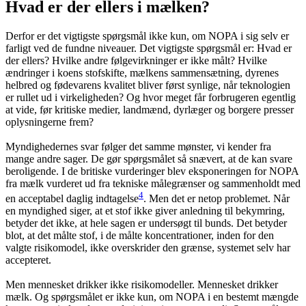
Hvad er der ellers i mælken?
Derfor er det vigtigste spørgsmål ikke kun, om NOPA i sig selv er
farligt ved de fundne niveauer. Det vigtigste spørgsmål er: Hvad er
der ellers? Hvilke andre følgevirkninger er ikke målt? Hvilke
ændringer i koens stofskifte, mælkens sammensætning, dyrenes
helbred og fødevarens kvalitet bliver først synlige, når teknologien
er rullet ud i virkeligheden? Og hvor meget får forbrugeren egentlig
at vide, før kritiske medier, landmænd, dyrlæger og borgere presser
oplysningerne frem?
Myndighedernes svar følger det samme mønster, vi kender fra
mange andre sager. De gør spørgsmålet så snævert, at de kan svare
beroligende. I de britiske vurderinger blev eksponeringen for NOPA
fra mælk vurderet ud fra tekniske målegrænser og sammenholdt med
4
en acceptabel daglig indtagelse
. Men det er netop problemet. Når
en myndighed siger, at et stof ikke giver anledning til bekymring,
betyder det ikke, at hele sagen er undersøgt til bunds. Det betyder
blot, at det målte stof, i de målte koncentrationer, inden for den
valgte risikomodel, ikke overskrider den grænse, systemet selv har
accepteret.
Men mennesket drikker ikke risikomodeller. Mennesket drikker
mælk. Og spørgsmålet er ikke kun, om NOPA i en bestemt mængde