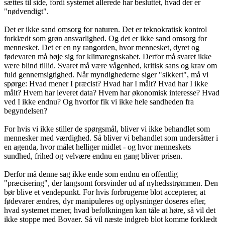
sættes til side, fordi systemet allerede har besluttet, hvad der er
"nødvendigt".
Det er ikke sand omsorg for naturen. Det er teknokratisk kontrol
forklædt som grøn ansvarlighed. Og det er ikke sand omsorg for
mennesket. Det er en ny rangorden, hvor mennesket, dyret og
fødevaren må bøje sig for klimaregnskabet. Derfor må svaret ikke
være blind tillid. Svaret må være vågenhed, kritisk sans og krav om
fuld gennemsigtighed. Når myndighederne siger "sikkert", må vi
spørge: Hvad mener I præcist? Hvad har I målt? Hvad har I ikke
målt? Hvem har leveret data? Hvem har økonomisk interesse? Hvad
ved I ikke endnu? Og hvorfor fik vi ikke hele sandheden fra
begyndelsen?
For hvis vi ikke stiller de spørgsmål, bliver vi ikke behandlet som
mennesker med værdighed. Så bliver vi behandlet som undersåtter i
en agenda, hvor målet helliger midlet - og hvor menneskets
sundhed, frihed og velvære endnu en gang bliver prisen.
Derfor må denne sag ikke ende som endnu en offentlig
"præcisering", der langsomt forsvinder ud af nyhedsstrømmen. Den
bør blive et vendepunkt. For hvis forbrugerne blot accepterer, at
fødevarer ændres, dyr manipuleres og oplysninger doseres efter,
hvad systemet mener, hvad befolkningen kan tåle at høre, så vil det
ikke stoppe med Bovaer. Så vil næste indgreb blot komme forklædt