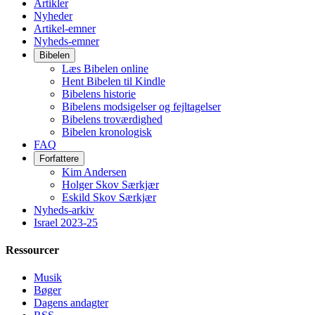
Artikler
Nyheder
Artikel-emner
Nyheds-emner
Bibelen
Læs Bibelen online
Hent Bibelen til Kindle
Bibelens historie
Bibelens modsigelser og fejltagelser
Bibelens troværdighed
Bibelen kronologisk
FAQ
Forfattere
Kim Andersen
Holger Skov Særkjær
Eskild Skov Særkjær
Nyheds-arkiv
Israel 2023-25
Ressourcer
Musik
Bøger
Dagens andagter