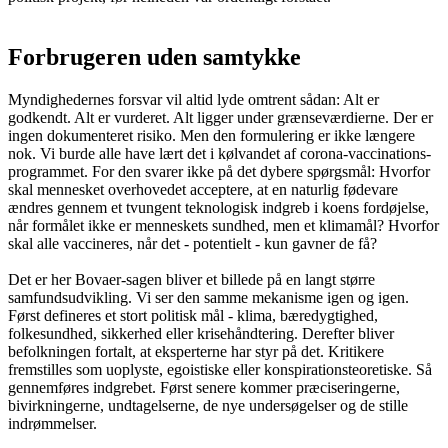
Forbrugeren uden samtykke
Myndighedernes forsvar vil altid lyde omtrent sådan: Alt er
godkendt. Alt er vurderet. Alt ligger under grænseværdierne. Der er
ingen dokumenteret risiko. Men den formulering er ikke længere
nok. Vi burde alle have lært det i kølvandet af corona-vaccinations-
programmet. For den svarer ikke på det dybere spørgsmål: Hvorfor
skal mennesket overhovedet acceptere, at en naturlig fødevare
ændres gennem et tvungent teknologisk indgreb i koens fordøjelse,
når formålet ikke er menneskets sundhed, men et klimamål? Hvorfor
skal alle vaccineres, når det - potentielt - kun gavner de få?
Det er her Bovaer-sagen bliver et billede på en langt større
samfundsudvikling. Vi ser den samme mekanisme igen og igen.
Først defineres et stort politisk mål - klima, bæredygtighed,
folkesundhed, sikkerhed eller krisehåndtering. Derefter bliver
befolkningen fortalt, at eksperterne har styr på det. Kritikere
fremstilles som uoplyste, egoistiske eller konspirationsteoretiske. Så
gennemføres indgrebet. Først senere kommer præciseringerne,
bivirkningerne, undtagelserne, de nye undersøgelser og de stille
indrømmelser.