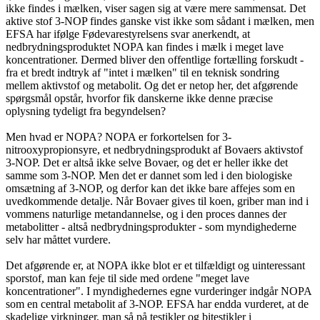
ikke findes i mælken, viser sagen sig at være mere sammensat. Det
aktive stof 3-NOP findes ganske vist ikke som sådant i mælken, men
EFSA har ifølge Fødevarestyrelsens svar anerkendt, at
nedbrydningsproduktet NOPA kan findes i mælk i meget lave
koncentrationer. Dermed bliver den offentlige fortælling forskudt -
fra et bredt indtryk af "intet i mælken" til en teknisk sondring
mellem aktivstof og metabolit. Og det er netop her, det afgørende
spørgsmål opstår, hvorfor fik danskerne ikke denne præcise
oplysning tydeligt fra begyndelsen?
Men hvad er NOPA? NOPA er forkortelsen for 3-
nitrooxypropionsyre, et nedbrydningsprodukt af Bovaers aktivstof
3-NOP. Det er altså ikke selve Bovaer, og det er heller ikke det
samme som 3-NOP. Men det er dannet som led i den biologiske
omsætning af 3-NOP, og derfor kan det ikke bare affejes som en
uvedkommende detalje. Når Bovaer gives til koen, griber man ind i
vommens naturlige metandannelse, og i den proces dannes der
metabolitter - altså nedbrydningsprodukter - som myndighederne
selv har måttet vurdere.
Det afgørende er, at NOPA ikke blot er et tilfældigt og uinteressant
sporstof, man kan feje til side med ordene "meget lave
koncentrationer". I myndighedernes egne vurderinger indgår NOPA
som en central metabolit af 3-NOP. EFSA har endda vurderet, at de
skadelige virkninger, man så på testikler og bitestikler i