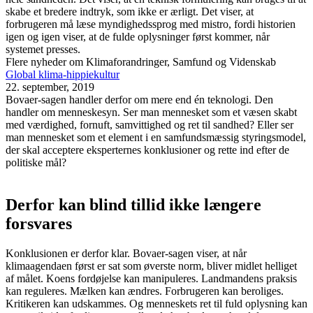
skabe et bredere indtryk, som ikke er ærligt. Det viser, at
forbrugeren må læse myndighedssprog med mistro, fordi historien
igen og igen viser, at de fulde oplysninger først kommer, når
systemet presses.
Flere nyheder om Klimaforandringer, Samfund og Videnskab
Global klima-hippiekultur
22. september, 2019
Bovaer-sagen handler derfor om mere end én teknologi. Den
handler om menneskesyn. Ser man mennesket som et væsen skabt
med værdighed, fornuft, samvittighed og ret til sandhed? Eller ser
man mennesket som et element i en samfundsmæssig styringsmodel,
der skal acceptere eksperternes konklusioner og rette ind efter de
politiske mål?
Derfor kan blind tillid ikke længere
forsvares
Konklusionen er derfor klar. Bovaer-sagen viser, at når
klimaagendaen først er sat som øverste norm, bliver midlet helliget
af målet. Koens fordøjelse kan manipuleres. Landmandens praksis
kan reguleres. Mælken kan ændres. Forbrugeren kan beroliges.
Kritikeren kan udskammes. Og menneskets ret til fuld oplysning kan