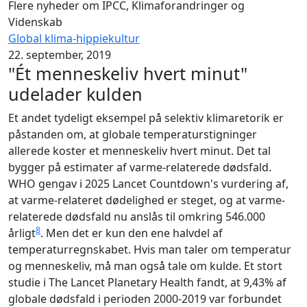
Flere nyheder om IPCC, Klimaforandringer og
Videnskab
Global klima-hippiekultur
22. september, 2019
"Ét menneskeliv hvert minut"
udelader kulden
Et andet tydeligt eksempel på selektiv klimaretorik er
påstanden om, at globale temperaturstigninger
allerede koster et menneskeliv hvert minut. Det tal
bygger på estimater af varme-relaterede dødsfald.
WHO gengav i 2025 Lancet Countdown's vurdering af,
at varme-relateret dødelighed er steget, og at varme-
relaterede dødsfald nu anslås til omkring 546.000
8
årligt
. Men det er kun den ene halvdel af
temperaturregnskabet. Hvis man taler om temperatur
og menneskeliv, må man også tale om kulde. Et stort
studie i The Lancet Planetary Health fandt, at 9,43% af
globale dødsfald i perioden 2000-2019 var forbundet