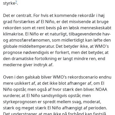
7
styrke
.
Det er centralt. For hvis et kommende rekordår i høj
grad forstærkes af El Niño, er det misvisende at bruge
rekorden som et rent bevis på en løbsk menneskeskabt
klimakrise. El Niño er et naturligt, tilbagevendende hav-
og atmosfærefænomen, som midlertidigt kan løfte den
globale middeltemperatur. Det betyder ikke, at WMO's
prognose nødvendigvis er forkert, men det betyder, at
den dramatiske fortolkning er langt mindre ren, end
medierne giver indtryk af.
Oven i den galskab bliver WMO’s rekordscenario endnu
mere usikkert af, at det ikke blot afhænger af, om El
Niño opstår, men også af hvor stærk den bliver. NOAA
vurderer, at El Niño sandsynligvis opstår, men
styrkeprognosen er spredt mellem svag, moderat,
stærk og meget stærk El Niño afhængigt af perioden.
Det understreger, at man ikke på forhånd kan fastslå