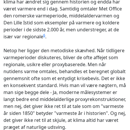
klima har ændret sig gennem historien og endda har
været varmere end i dag. Samtidig omtaler Met Office
den romerske varmeperiode, middelaldervarmen og
Den Lille Istid som eksempler på varmere og koldere
perioder i de sidste 2.000 år, men understreger, at de
6
især var regionale
.
Netop her ligger den metodiske skævhed. Når tidligere
varmeperioder diskuteres, bliver de ofte affejet som
regionale, usikre eller proxybaserede. Men når
nutidens varme omtales, behandles et beregnet globalt
gennemsnit ofte som et entydigt krisebevis. Det er ikke
en konsekvent standard. Hvis man vil være nøgtern, må
man sige begge dele - Ja, moderne målesystemer er
langt bedre end middelalderlige proxyrekonstruktioner,
men nej, det giver ikke ret til at tale som om "varmeste
år siden 1850" betyder "varmeste år i historien". Og nej,
det giver ikke ret til at skjule, at klima altid har været
præget af naturlige udsving.