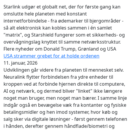
Starlink udgør et globalt net, der for første gang kan
omslutte hele planeten med konstant
internetforbindelse - fra ødemarker til bjergområder -
så alt elektronisk kan kobles sammen i én samlet
"matrix", og Starshield fungerer som et sikkerheds- og
overvågningslag knyttet til samme netværksstruktur.
Flere nyheder om Donald Trump, Grønland og USA
USA strammer grebet for at holde ordenen
11. januar, 2026
Udviklingen går videre fra planeten til mennesket selv.
Neuralink flytter forbindelsen fra ydre enheder til
kroppen ved at forbinde hjernen direkte til computere,
AI og netværk, og dermed bliver "linket" ikke længere
noget man bruger, men noget man bærer. I samme linje
indgår også en bevægelse væk fra kontanter og fysiske
betalingsmidler og hen imod systemer, hvor køb og
salg sker via digitale løsninger - først gennem telefonen
i hånden, derefter gennem håndflade/biometri og