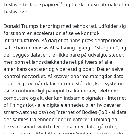
10
Teslas efterladte papirer
og forskningsmateriale efter
Teslas død.
Donald Trumps berøring med teknokrati, udfolder sig
først som en acceleration af selve kontrol-
infrastrukturen. På dag ét af hans præsidentperiode
satte han en massiv AI-satsning i gang - "Stargate", og
der bygges datacentre - ikke bare på udvalgte steder,
men som et landsdækkende net på tværs af alle
amerikanske stater og videre ud globalt. Det er selve
kontrol-netværket. AI kræver enorme mængder data
og energi, og når datacentrene står der, kan systemet
køre kontinuerligt på input fra kameraer, telefoner,
computere og alt, der kan indsamle signaler - Internet
of Things (Iot - alle digitale enheder, biler, hvidevarer,
smart-watches osv) og Internet of Bodies (IoB - al data
der samles fra enheder der releaterer til biologien -
f.eks. et smart-watch der indsalmer data, gå-ruter,
pulsslag osv.). Med AI kan overvågning og styring ske