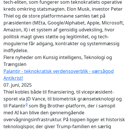
tech-eliten, som fungerer som teknokratiets operative
kreds omkring statsmagten. Elon Musk, investor Peter
Thiel og de store platformnavne samles tæt på
præsidenten (MEta, Google/Alphabet, Apple, Microsoft,
Amazon, X) i et system af gensidig udveksling, hvor
politisk magt gives støtte og legitimitet, og tech-
mogulerne får adgang, kontrakter og systemmæssig
indflydelse.
Flere nyheder om Kunsig intelligens, Teknologi og
Trængslen
Palantir - teknokratisk verdensoverblik - værsågod
Antikrist!
07. juni, 2025
Thiel kobles både til finansiering, til vicepræsident-
sporet via JD Vance, til biometrisk grænseteknologi og
9
til Palantir
som Big Brother-platform, der i samspil
med AI kan blive den gennemgående
overvågningsinfrastruktur. På toppen ligger et historisk
teknologispor, der giver Trump-familien en særlig