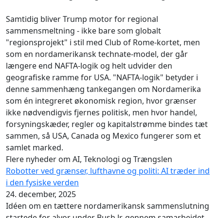
Samtidig bliver Trump motor for regional
sammensmeltning - ikke bare som globalt
"regionsprojekt" i stil med Club of Rome-kortet, men
som en nordamerikansk technate-model, der går
længere end NAFTA-logik og helt udvider den
geografiske ramme for USA. "NAFTA-logik" betyder i
denne sammenhæng tankegangen om Nordamerika
som én integreret økonomisk region, hvor grænser
ikke nødvendigvis fjernes politisk, men hvor handel,
forsyningskæder, regler og kapitalstrømme bindes tæt
sammen, så USA, Canada og Mexico fungerer som et
samlet marked.
Flere nyheder om AI, Teknologi og Trængslen
Robotter ved grænser, lufthavne og politi: AI træder ind
i den fysiske verden
24. december, 2025
Idéen om en tættere nordamerikansk sammenslutning
startede for alvor under Bush Jr. gennem samarbejdet