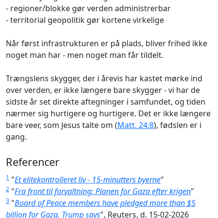
- regioner/blokke gør verden administrerbar
- territorial geopolitik gør kortene virkelige
Når først infrastrukturen er på plads, bliver frihed ikke
noget man har - men noget man får tildelt.
Trængslens skygger, der i årevis har kastet mørke ind
over verden, er ikke længere bare skygger - vi har de
sidste år set direkte aftegninger i samfundet, og tiden
nærmer sig hurtigere og hurtigere. Det er ikke længere
bare veer, som Jesus talte om (
Matt. 24:8
), fødslen er i
gang.
Referencer
1
"
Et elitekontrolleret liv - 15-minutters byerne
"
2
"
Fra front til forvaltning: Planen for Gaza efter krigen
"
3
"
Board of Peace members have pledged more than $5
billion for Gaza, Trump says
", Reuters, d. 15-02-2026