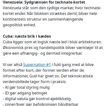
Venezuela: Sydgrænsen for technate-kortet
Venezuela står som den sydlige markør, hvor technate-
kortet ender. Når blokken strækkes dertil, bliver hele
kontinentets struktur en sammenhængende
geopolitisk enhed.
Cuba: næste brik i kæden
Cuba ligger som et logisk næste led i blok-arkitekturen.
Økonomisk pres og handelspolitik bliver værktøjer til at
gøre øen afhængig - og dermed integrerbar.
Vi ser altså
Supernation #1
i fuld gang med at blive
formet efter kort, der former verden efter de
informationer, Gud har givet os. Det teknokratiske
verdensbillede tager form i praksis:
- AI gør total styring mulig
- ID gør adgang betinget
- digital valuta gør kontrol øjeblikkelig
- zoner/byer gør befolkningen håndterbar