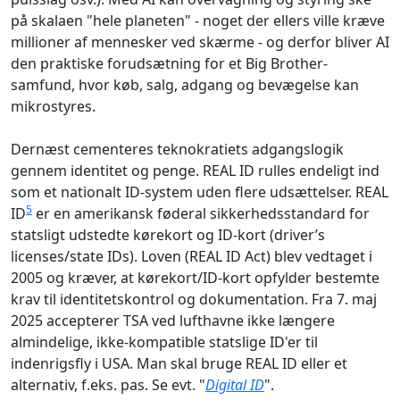
på skalaen "hele planeten" - noget der ellers ville kræve
millioner af mennesker ved skærme - og derfor bliver AI
den praktiske forudsætning for et Big Brother-
samfund, hvor køb, salg, adgang og bevægelse kan
mikrostyres.
Dernæst cementeres teknokratiets adgangslogik
gennem identitet og penge. REAL ID rulles endeligt ind
som et nationalt ID-system uden flere udsættelser. REAL
5
ID
er en amerikansk føderal sikkerhedsstandard for
statsligt udstedte kørekort og ID-kort (driver’s
licenses/state IDs). Loven (REAL ID Act) blev vedtaget i
2005 og kræver, at kørekort/ID-kort opfylder bestemte
krav til identitetskontrol og dokumentation. Fra 7. maj
2025 accepterer TSA ved lufthavne ikke længere
almindelige, ikke-kompatible statslige ID'er til
indenrigsfly i USA. Man skal bruge REAL ID eller et
alternativ, f.eks. pas. Se evt. "
Digital ID
".