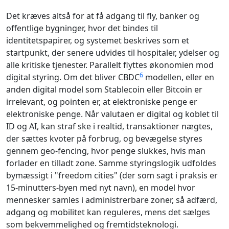
Det kræves altså for at få adgang til fly, banker og
offentlige bygninger, hvor det bindes til
identitetspapirer, og systemet beskrives som et
startpunkt, der senere udvides til hospitaler, ydelser og
alle kritiske tjenester. Parallelt flyttes økonomien mod
6
digital styring. Om det bliver CBDC
modellen, eller en
anden digital model som Stablecoin eller Bitcoin er
irrelevant, og pointen er, at elektroniske penge er
elektroniske penge. Når valutaen er digital og koblet til
ID og AI, kan straf ske i realtid, transaktioner nægtes,
der sættes kvoter på forbrug, og bevægelse styres
gennem geo-fencing, hvor penge slukkes, hvis man
forlader en tilladt zone. Samme styringslogik udfoldes
bymæssigt i "freedom cities" (der som sagt i praksis er
15-minutters-byen med nyt navn), en model hvor
mennesker samles i administrerbare zoner, så adfærd,
adgang og mobilitet kan reguleres, mens det sælges
som bekvemmelighed og fremtidsteknologi.