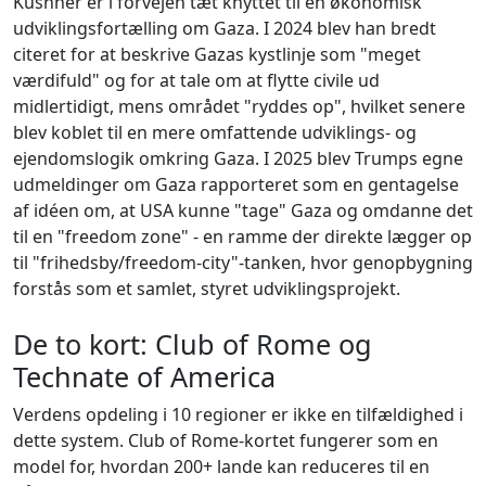
Kushner er i forvejen tæt knyttet til en økonomisk
udviklingsfortælling om Gaza. I 2024 blev han bredt
citeret for at beskrive Gazas kystlinje som "meget
værdifuld" og for at tale om at flytte civile ud
midlertidigt, mens området "ryddes op", hvilket senere
blev koblet til en mere omfattende udviklings- og
ejendomslogik omkring Gaza. I 2025 blev Trumps egne
udmeldinger om Gaza rapporteret som en gentagelse
af idéen om, at USA kunne "tage" Gaza og omdanne det
til en "freedom zone" - en ramme der direkte lægger op
til "frihedsby/freedom-city"-tanken, hvor genopbygning
forstås som et samlet, styret udviklingsprojekt.
De to kort: Club of Rome og
Technate of America
Verdens opdeling i 10 regioner er ikke en tilfældighed i
dette system.
Club of Rome
-kortet fungerer som en
model for, hvordan 200+ lande kan reduceres til en