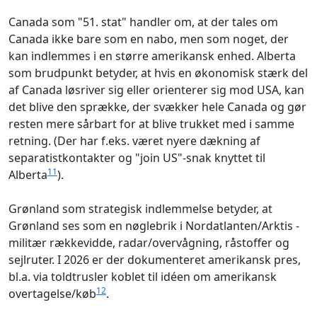
Canada som "51. stat" handler om, at der tales om
Canada ikke bare som en nabo, men som noget, der
kan indlemmes i en større amerikansk enhed. Alberta
som brudpunkt betyder, at hvis en økonomisk stærk del
af Canada løsriver sig eller orienterer sig mod USA, kan
det blive den sprække, der svækker hele Canada og gør
resten mere sårbart for at blive trukket med i samme
retning. (Der har f.eks. været nyere dækning af
separatistkontakter og "join US"-snak knyttet til
11
Alberta
).
Grønland som strategisk indlemmelse betyder, at
Grønland ses som en nøglebrik i Nordatlanten/Arktis -
militær rækkevidde, radar/overvågning, råstoffer og
sejlruter. I 2026 er der dokumenteret amerikansk pres,
bl.a. via toldtrusler koblet til idéen om amerikansk
12
overtagelse/køb
.