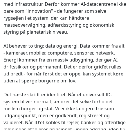
med infrastruktur. Derfor kommer AI-datacentrene ikke
bare som "innovation" - de fungerer som selve
rygsøjlen i et system, der kan håndtere
masseovervågning, adfærdsstyring og økonomisk
styring på planetarisk niveau.
AI behøver to ting: data og energi. Data kommer fra alt
- kameraer, mobiler, computere, sensorer, netværk.
Energi kommer fra en massiv udbygning, der gør AI
driftssikker og permanent. Det er derfor grid’et rulles
ud bredt - for når først det er oppe, kan systemet køre
uden at spørge borgerne om lov.
Det næste skridt er identitet. Når et universelt ID-
system bliver normalt, ændrer det selve forholdet
mellem borger og stat. Vi er ikke længere frie som
udgangspunkt, men er godkendt, registreret og
valideret. Når ID'et kobles til rejser, banker og offentlige
bygninger, etableres princippet - ingen adgang uden ID.