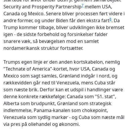
7
Security and Prosperity Partnership
mellem USA,
Canada og Mexico. Senere bliver processen ført videre i
8
andre former, og under Biden får den ekstra fart
. Da
Trump kommer tilbage, bliver udviklingen ikke bremset
igen - de sidste forbehold og forsinkelser falder
snarere væk, så bevægelsen mod en samlet
nordamerikansk struktur fortsætter.
Trumps egen linje er den anden kortskabelon, nemlig
"Technate of America"-kortet, hvor USA, Canada og
Mexico som sagt samles, Grønland indgår i nord, og
rækkevidden går ned til Venezuela, mens Cuba står
som næste brik. Derfor kan et udspil i handlinger være
denne konkrete rækkefølge: Canada som "51. stat",
Alberta som brudpunkt, Grønland som strategisk
indlemmelse, Panama-kanalen som chokepoint,
Venezuela som sydlig markør - og Cuba som næste mål
via pres på oliehandel og økonomi.