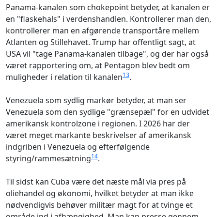
Panama-kanalen som chokepoint betyder, at kanalen er
en "flaskehals" i verdenshandlen. Kontrollerer man den,
kontrollerer man en afgørende transportåre mellem
Atlanten og Stillehavet. Trump har offentligt sagt, at
USA vil "tage Panama-kanalen tilbage", og der har også
været rapportering om, at Pentagon blev bedt om
13
muligheder i relation til kanalen
.
Venezuela som sydlig markør betyder, at man ser
Venezuela som den sydlige "grænsepæl" for en udvidet
amerikansk kontrolzone i regionen. I 2026 har der
været meget markante beskrivelser af amerikansk
indgriben i Venezuela og efterfølgende
14
styring/rammesætning
.
Til sidst kan Cuba være det næste mål via pres på
oliehandel og økonomi, hvilket betyder at man ikke
nødvendigvis behøver militær magt for at tvinge et
område ind i afhængighed. Man kan presse gennem