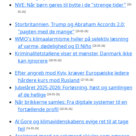
NVE: Når børn gøres til bytte i de "strenge tider"
[30-
05-26]
Storbritannien, Trump og Abraham Accords 2.0:
"pagten med de mange"
[29-05-26]
WMO's klimaalarmisme hviler på selektiv læsning
af varme, dødelighed og El Niño
[29-05-26]
Kriminalitetstallene viser et mønster, Danmark ikke
kan ignorere
[28-05-26]
Efter angreb mod Kyiv, kræver Europæiske ledere
hårdere kurs mod Rusland
[27-05-26]
Jubelåret 2025-2026: Forløsning, høst og samlingen
af de hellige
[20-05-26]
Når brikkerne samles: Fra digitale systemer til en
fortællende profil
[20-05-26]
Al Gore og klimavidenskabens evige ret til at tage
fejl
[16-05-26]