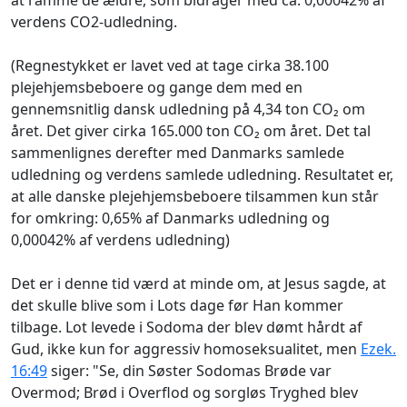
at ramme de ældre, som bidrager med ca. 0,00042% af
verdens CO2-udledning.
(Regnestykket er lavet ved at tage cirka 38.100
plejehjemsbeboere og gange dem med en
gennemsnitlig dansk udledning på 4,34 ton CO₂ om
året. Det giver cirka 165.000 ton CO₂ om året. Det tal
sammenlignes derefter med Danmarks samlede
udledning og verdens samlede udledning. Resultatet er,
at alle danske plejehjemsbeboere tilsammen kun står
for omkring: 0,65% af Danmarks udledning og
0,00042% af verdens udledning)
Det er i denne tid værd at minde om, at Jesus sagde, at
det skulle blive som i Lots dage før Han kommer
tilbage. Lot levede i Sodoma der blev dømt hårdt af
Gud, ikke kun for aggressiv homoseksualitet, men
Ezek.
16:49
siger: "Se, din Søster Sodomas Brøde var
Overmod; Brød i Overflod og sorgløs Tryghed blev