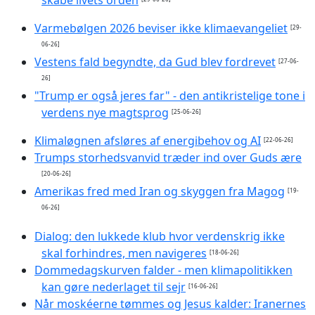
skabe livets orden
Varmebølgen 2026 beviser ikke klimaevangeliet
[29-
06-26]
Vestens fald begyndte, da Gud blev fordrevet
[27-06-
26]
"Trump er også jeres far" - den antikristelige tone i
verdens nye magtsprog
[25-06-26]
Klimaløgnen afsløres af energibehov og AI
[22-06-26]
Trumps storhedsvanvid træder ind over Guds ære
[20-06-26]
Amerikas fred med Iran og skyggen fra Magog
[19-
06-26]
Dialog: den lukkede klub hvor verdenskrig ikke
skal forhindres, men navigeres
[18-06-26]
Dommedagskurven falder - men klimapolitikken
kan gøre nederlaget til sejr
[16-06-26]
Når moskéerne tømmes og Jesus kalder: Iranernes