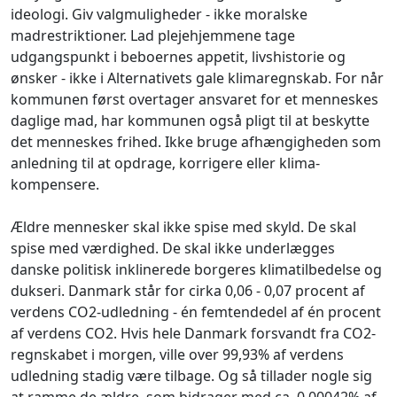
ideologi. Giv valgmuligheder - ikke moralske
madrestriktioner. Lad plejehjemmene tage
udgangspunkt i beboernes appetit, livshistorie og
ønsker - ikke i Alternativets gale klimaregnskab. For når
kommunen først overtager ansvaret for et menneskes
daglige mad, har kommunen også pligt til at beskytte
det menneskes frihed. Ikke bruge afhængigheden som
anledning til at opdrage, korrigere eller klima-
kompensere.
Ældre mennesker skal ikke spise med skyld. De skal
spise med værdighed. De skal ikke underlægges
danske politisk inklinerede borgeres klimatilbedelse og
dukseri. Danmark står for cirka 0,06 - 0,07 procent af
verdens CO2-udledning - én femtendedel af én procent
af verdens CO2. Hvis hele Danmark forsvandt fra CO2-
regnskabet i morgen, ville over 99,93% af verdens
udledning stadig være tilbage. Og så tillader nogle sig