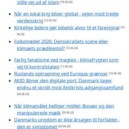
stille vej ud af islam
[16-06-26]
Når en lokal krig bliver global - vejen mod tredje
verdenskrig
[15-06-26]
Kirkelige ledere gør bibelsk alvor til et faresignal
[14-
06-26]
Folkemødet 2026: Demokratiets scene eller
klimaets prædikestol?
[13-06-26]
Farlig fanatisme ved magten - klimafrygten som
vej til kontrolstaten
[11-06-26]
Ruslands optrapning ved Europas grænser
[10-06-26]
AltID åbner den digitale port: Danmark tager
endnu et skridt mod Antikrists adgangssamfund
[06-06-26]
Når klimamålet helliger midlet: Bovaer og den
manipulerede mælk
[05-06-26]
Danmarks ungdom er ikke årsagen til forfaldet -
den er symptomet
[05-06-26]