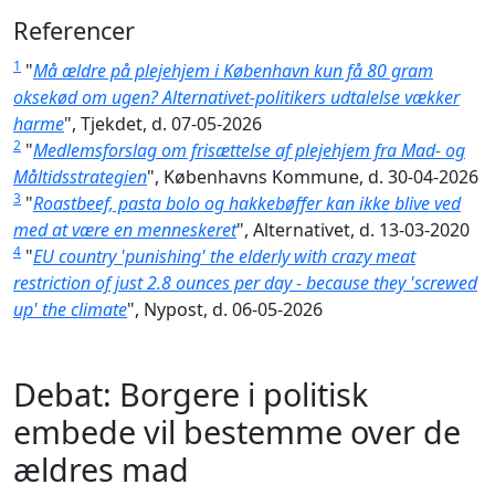
Referencer
1
"
Må ældre på plejehjem i København kun få 80 gram
oksekød om ugen? Alternativet-politikers udtalelse vækker
harme
", Tjekdet, d. 07-05-2026
2
"
Medlemsforslag om frisættelse af plejehjem fra Mad- og
Måltidsstrategien
", Københavns Kommune, d. 30-04-2026
3
"
Roastbeef, pasta bolo og hakkebøffer kan ikke blive ved
med at være en menneskeret
", Alternativet, d. 13-03-2020
4
"
EU country 'punishing' the elderly with crazy meat
restriction of just 2.8 ounces per day - because they 'screwed
up' the climate
", Nypost, d. 06-05-2026
Debat: Borgere i politisk
embede vil bestemme over de
ældres mad