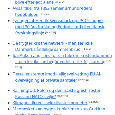
blive efterladt alene
[21-07-26]
Avisartikel fra 1852 samler århundreders
hedebølger
[17-07-26]
Fyringen af Henrik Svensmark og IPCC's opgør
med 30 års forskning Et dødsstød til en dansk
forskningslinje
[16-07-26]
De frygter kristne netværk - men ser ikke
Danmarks åndelige sammenbrud
[14-07-26]
Ida Auken angribes for sin tale om kristendommen
- men kritikerne begår en historisk fejlslutning
[12-
07-26]
Flertallet stemte imod - alligevel vedtog EU AI-
overvågning af private samtaler
[10-07-26]
Kaliningrad, Polen og den næste gnist: Tester
Rusland NATO’s vilje?
[09-07-26]
Klimapolitikkens selektive termometer
[03-07-26]
Mennesket kan bygge kupler, men kun Gud kan
[29-06-26]