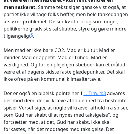
at være en menneskeret - kun rent vand er en
menneskeret.
Samme tekst siger ganske vist også, at
partiet ikke vil tage folks bøffer, men hele tankegangen
afslører problemet: De ser kødforbrug som noget,
politikerne gradvist skal skubbe, styre og gøre mindre
3
tilgængeligt
.
Men mad er ikke bare CO2. Mad er kultur. Mad er
minder. Mad er appetit. Mad er frihed. Mad er
værdighed. Og for en plejehjemsbeboer kan et måltid
være et af dagens sidste faste glædepunkter. Det skal
ikke ofres på en kommunal klimaaltertavle.
Der er også en bibelsk pointe her. I
1. Tim. 4:3
advares
der mod dem, der vil kræve afholdenhed fra bestemte
spiser. Verset siger, at nogle vil kræve "afhold fra spiser,
som Gud har skabt til at nydes med taksigelse", og
fortsætter med, at det, Gud har skabt, ikke skal
forkastes, når det modtages med taksigelse. Det