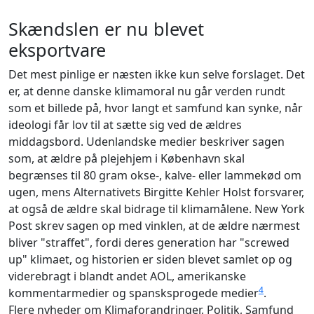
Skændslen er nu blevet
eksportvare
Det mest pinlige er næsten ikke kun selve forslaget. Det
er, at denne danske klimamoral nu går verden rundt
som et billede på, hvor langt et samfund kan synke, når
ideologi får lov til at sætte sig ved de ældres
middagsbord. Udenlandske medier beskriver sagen
som, at ældre på plejehjem i København skal
begrænses til 80 gram okse-, kalve- eller lammekød om
ugen, mens Alternativets Birgitte Kehler Holst forsvarer,
at også de ældre skal bidrage til klimamålene. New York
Post skrev sagen op med vinklen, at de ældre nærmest
bliver "straffet", fordi deres generation har "screwed
up" klimaet, og historien er siden blevet samlet op og
viderebragt i blandt andet AOL, amerikanske
4
kommentarmedier og spansksprogede medier
.
Flere nyheder om Klimaforandringer, Politik, Samfund