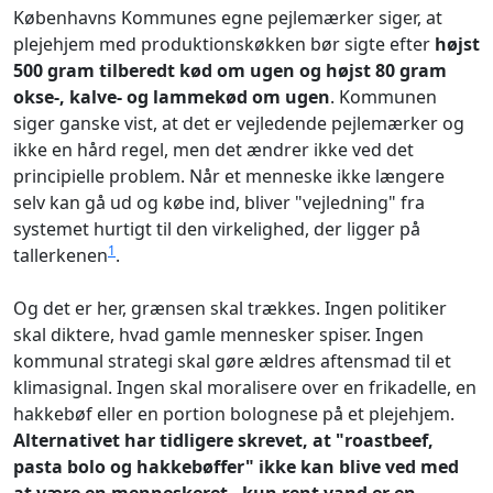
Københavns Kommunes egne pejlemærker siger, at
plejehjem med produktionskøkken bør sigte efter
højst
500 gram tilberedt kød om ugen og højst 80 gram
okse-, kalve- og lammekød om ugen
. Kommunen
siger ganske vist, at det er vejledende pejlemærker og
ikke en hård regel, men det ændrer ikke ved det
principielle problem. Når et menneske ikke længere
selv kan gå ud og købe ind, bliver "vejledning" fra
systemet hurtigt til den virkelighed, der ligger på
1
tallerkenen
.
Og det er her, grænsen skal trækkes. Ingen politiker
skal diktere, hvad gamle mennesker spiser. Ingen
kommunal strategi skal gøre ældres aftensmad til et
klimasignal. Ingen skal moralisere over en frikadelle, en
hakkebøf eller en portion bolognese på et plejehjem.
Alternativet har tidligere skrevet, at "roastbeef,
pasta bolo og hakkebøffer" ikke kan blive ved med