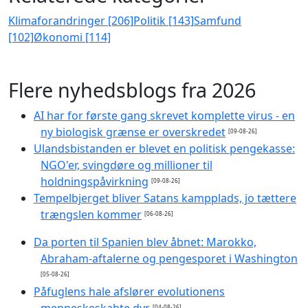
Klimaforandringer [206]
Politik [143]
Samfund
[102]
Økonomi [114]
Flere nyhedsblogs fra 2026
AI har for første gang skrevet komplette virus - en
ny biologisk grænse er overskredet
[09-08-26]
Ulandsbistanden er blevet en politisk pengekasse:
NGO'er, svingdøre og millioner til
holdningspåvirkning
[09-08-26]
Tempelbjerget bliver Satans kampplads, jo tættere
trængslen kommer
[06-08-26]
Da porten til Spanien blev åbnet: Marokko,
Abraham-aftalerne og pengesporet i Washington
[05-08-26]
Påfuglens hale afslører evolutionens
[04-08-26]