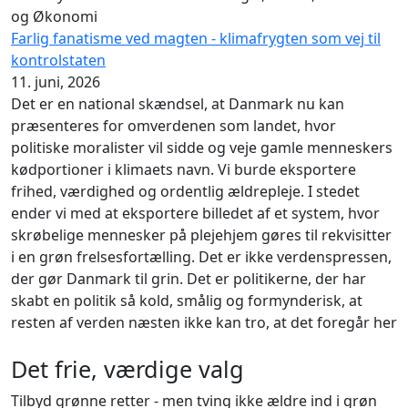
og Økonomi
Farlig fanatisme ved magten - klimafrygten som vej til
kontrolstaten
11. juni, 2026
Det er en national skændsel, at Danmark nu kan
præsenteres for omverdenen som landet, hvor
politiske moralister vil sidde og veje gamle menneskers
kødportioner i klimaets navn. Vi burde eksportere
frihed, værdighed og ordentlig ældrepleje. I stedet
ender vi med at eksportere billedet af et system, hvor
skrøbelige mennesker på plejehjem gøres til rekvisitter
i en grøn frelsesfortælling. Det er ikke verdenspressen,
der gør Danmark til grin. Det er politikerne, der har
skabt en politik så kold, smålig og formynderisk, at
resten af verden næsten ikke kan tro, at det foregår her
Det frie, værdige valg
Tilbyd grønne retter - men tving ikke ældre ind i grøn