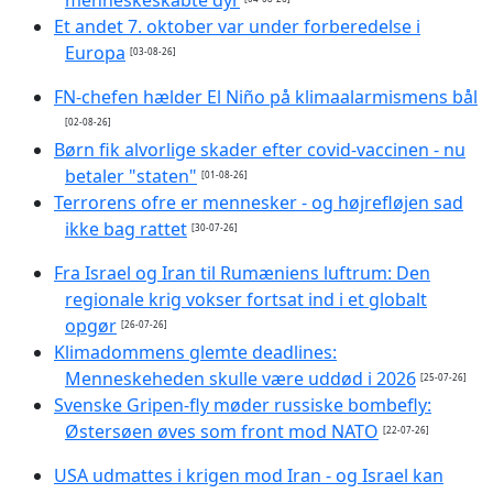
menneskeskabte dyr
Et andet 7. oktober var under forberedelse i
Europa
[03-08-26]
FN-chefen hælder El Niño på klimaalarmismens bål
[02-08-26]
Børn fik alvorlige skader efter covid-vaccinen - nu
betaler "staten"
[01-08-26]
Terrorens ofre er mennesker - og højrefløjen sad
ikke bag rattet
[30-07-26]
Fra Israel og Iran til Rumæniens luftrum: Den
regionale krig vokser fortsat ind i et globalt
opgør
[26-07-26]
Klimadommens glemte deadlines:
Menneskeheden skulle være uddød i 2026
[25-07-26]
Svenske Gripen-fly møder russiske bombefly:
Østersøen øves som front mod NATO
[22-07-26]
USA udmattes i krigen mod Iran - og Israel kan