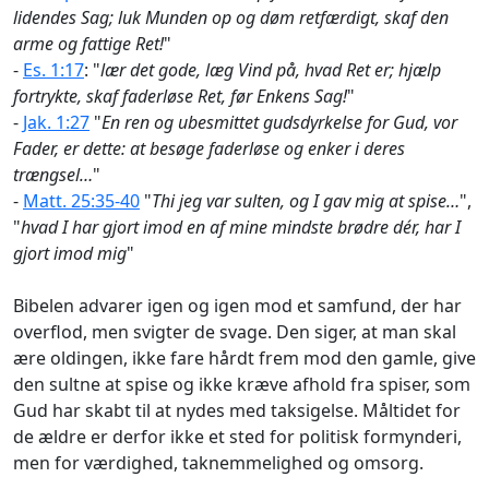
lidendes Sag; luk Munden op og døm retfærdigt, skaf den
arme og fattige Ret!
"
-
Es. 1:17
: "
lær det gode, læg Vind på, hvad Ret er; hjælp
fortrykte, skaf faderløse Ret, før Enkens Sag!
"
-
Jak. 1:27
"
En ren og ubesmittet gudsdyrkelse for Gud, vor
Fader, er dette: at besøge faderløse og enker i deres
trængsel…
"
-
Matt. 25:35-40
"
Thi jeg var sulten, og I gav mig at spise…
",
"
hvad I har gjort imod en af mine mindste brødre dér, har I
gjort imod mig
"
Bibelen advarer igen og igen mod et samfund, der har
overflod, men svigter de svage. Den siger, at man skal
ære oldingen, ikke fare hårdt frem mod den gamle, give
den sultne at spise og ikke kræve afhold fra spiser, som
Gud har skabt til at nydes med taksigelse. Måltidet for
de ældre er derfor ikke et sted for politisk formynderi,
men for værdighed, taknemmelighed og omsorg.