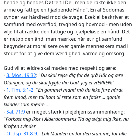
hende og hendes Døtre til Del, men de rakte ikke den
arme og fattige en hjælpende Hånd". En af Sodomas
synder var hårdhed mod de svage. Ezekiel beskriver et
samfund med overflod, tryghed og hovmod - men uden
vilje til at række den fattige og hjælpeløse en hånd. Det
er netop den ånd, man mærker, når et rigt samfund
begynder at moralisere over gamle menneskers mad i
stedet for at give dem værdighed, varme og omsorg.
Gud vil at ældre skal mødes med respekt og ære:
-
3. Mos. 19:32
: "
Du skal rejse dig for de grå Hår og ære
Oldingen, og du skal frygte din Gud. Jeg er HERREN!
"
-
1. Tim. 5:1-2
: "
En gammel mand må du ikke fare hårdt
frem imod, men tal ham til rette som en fader … gamle
kvinder som mødre …
"
-
Sal. 71:9
er meget stærk i plejehjemssammenhæng:
"
Forkast mig ikke i Alderdommens Tid og svigt mig ikke, nu
Kraften svinder
"
-
Ordsp. 31:8-9
: "
Luk Munden op for den stumme, for alle