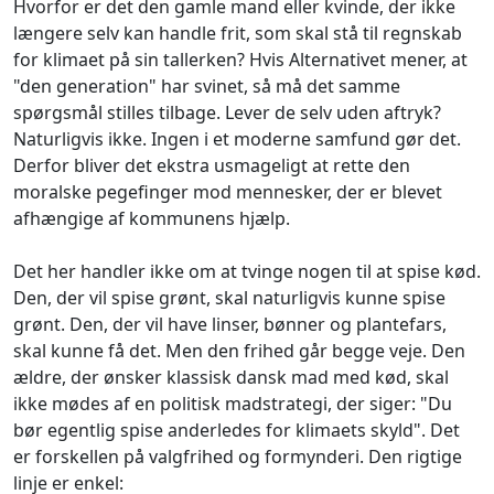
Hvorfor er det den gamle mand eller kvinde, der ikke
længere selv kan handle frit, som skal stå til regnskab
for klimaet på sin tallerken? Hvis Alternativet mener, at
"den generation" har svinet, så må det samme
spørgsmål stilles tilbage. Lever de selv uden aftryk?
Naturligvis ikke. Ingen i et moderne samfund gør det.
Derfor bliver det ekstra usmageligt at rette den
moralske pegefinger mod mennesker, der er blevet
afhængige af kommunens hjælp.
Det her handler ikke om at tvinge nogen til at spise kød.
Den, der vil spise grønt, skal naturligvis kunne spise
grønt. Den, der vil have linser, bønner og plantefars,
skal kunne få det. Men den frihed går begge veje. Den
ældre, der ønsker klassisk dansk mad med kød, skal
ikke mødes af en politisk madstrategi, der siger: "Du
bør egentlig spise anderledes for klimaets skyld". Det
er forskellen på valgfrihed og formynderi. Den rigtige
linje er enkel: