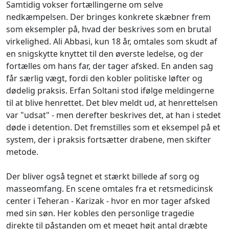
Samtidig vokser fortællingerne om selve
nedkæmpelsen. Der bringes konkrete skæbner frem
som eksempler på, hvad der beskrives som en brutal
virkelighed. Ali Abbasi, kun 18 år, omtales som skudt af
en snigskytte knyttet til den øverste ledelse, og der
fortælles om hans far, der tager afsked. En anden sag
får særlig vægt, fordi den kobler politiske løfter og
dødelig praksis. Erfan Soltani stod ifølge meldingerne
til at blive henrettet. Det blev meldt ud, at henrettelsen
var "udsat" - men derefter beskrives det, at han i stedet
døde i detention. Det fremstilles som et eksempel på et
system, der i praksis fortsætter drabene, men skifter
metode.
Der bliver også tegnet et stærkt billede af sorg og
masseomfang. En scene omtales fra et retsmedicinsk
center i Teheran - Karizak - hvor en mor tager afsked
med sin søn. Her kobles den personlige tragedie
direkte til påstanden om et meget højt antal dræbte