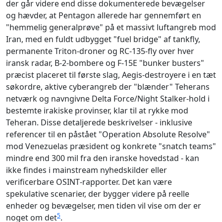
der går videre end disse dokumenterede bevægelser
og hævder, at Pentagon allerede har gennemført en
"hemmelig generalprøve" på et massivt luftangreb mod
Iran, med en fuldt udbygget "fuel bridge" af tankfly,
permanente Triton‑droner og RC‑135‑fly over hver
iransk radar, B‑2‑bombere og F‑15E "bunker busters"
præcist placeret til første slag, Aegis‑destroyere i en tæt
søkordre, aktive cyberangreb der "blænder" Teherans
netværk og navngivne Delta Force/Night Stalker‑hold i
bestemte irakiske provinser, klar til at rykke mod
Teheran. Disse detaljerede beskrivelser - inklusive
referencer til en påstået "Operation Absolute Resolve"
mod Venezuelas præsident og konkrete "snatch teams"
mindre end 300 mil fra den iranske hovedstad - kan
ikke findes i mainstream nyhedskilder eller
verificerbare OSINT‑rapporter. Det kan være
spekulative scenarier, der bygger videre på reelle
enheder og bevægelser, men tiden vil vise om der er
5
noget om det
.