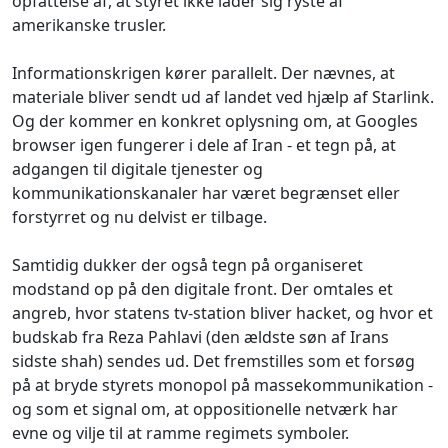
opfattelse af, at styret ikke lader sig ryste af
amerikanske trusler.
Informationskrigen kører parallelt. Der nævnes, at
materiale bliver sendt ud af landet ved hjælp af Starlink.
Og der kommer en konkret oplysning om, at Googles
browser igen fungerer i dele af Iran - et tegn på, at
adgangen til digitale tjenester og
kommunikationskanaler har været begrænset eller
forstyrret og nu delvist er tilbage.
Samtidig dukker der også tegn på organiseret
modstand op på den digitale front. Der omtales et
angreb, hvor statens tv-station bliver hacket, og hvor et
budskab fra Reza Pahlavi (den ældste søn af Irans
sidste shah) sendes ud. Det fremstilles som et forsøg
på at bryde styrets monopol på massekommunikation -
og som et signal om, at oppositionelle netværk har
evne og vilje til at ramme regimets symboler.