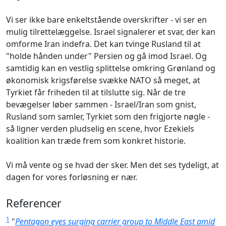
Vi ser ikke bare enkeltstående overskrifter - vi ser en
mulig tilrettelæggelse. Israel signalerer et svar, der kan
omforme Iran indefra. Det kan tvinge Rusland til at
"holde hånden under" Persien og gå imod Israel. Og
samtidig kan en vestlig splittelse omkring Grønland og
økonomisk krigsførelse svække NATO så meget, at
Tyrkiet får friheden til at tilslutte sig. Når de tre
bevægelser løber sammen - Israel/Iran som gnist,
Rusland som samler, Tyrkiet som den frigjorte nøgle -
så ligner verden pludselig en scene, hvor Ezekiels
koalition kan træde frem som konkret historie.
Vi må vente og se hvad der sker. Men det ses tydeligt, at
dagen for vores forløsning er nær.
Referencer
1
"
Pentagon eyes surging carrier group to Middle East amid