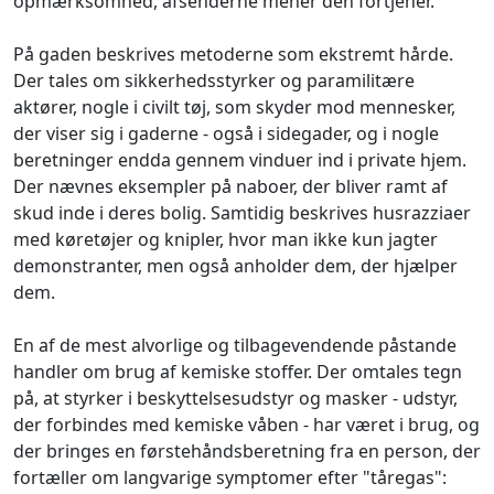
opmærksomhed, afsenderne mener den fortjener.
På gaden beskrives metoderne som ekstremt hårde.
Der tales om sikkerhedsstyrker og paramilitære
aktører, nogle i civilt tøj, som skyder mod mennesker,
der viser sig i gaderne - også i sidegader, og i nogle
beretninger endda gennem vinduer ind i private hjem.
Der nævnes eksempler på naboer, der bliver ramt af
skud inde i deres bolig. Samtidig beskrives husrazziaer
med køretøjer og knipler, hvor man ikke kun jagter
demonstranter, men også anholder dem, der hjælper
dem.
En af de mest alvorlige og tilbagevendende påstande
handler om brug af kemiske stoffer. Der omtales tegn
på, at styrker i beskyttelsesudstyr og masker - udstyr,
der forbindes med kemiske våben - har været i brug, og
der bringes en førstehåndsberetning fra en person, der
fortæller om langvarige symptomer efter "tåregas":