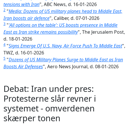
tensions with Iran
", ABC News, d. 16-01-2026
2
"
Media: Dozens of US military planes head to Middle East,
Iran boosts air defence
", Caliber, d. 07-01-2026
3
"
'All options on the table': US boosts presence in Middle
East as Iran strike remains possibility
", The Jerusalem Post,
d. 18-01-2026
4
"
Signs Emerge Of U.S. Navy, Air Force Push To Middle East
",
TWZ, d. 16-01-2026
5
"
Dozens of US Military Planes Surge to Middle East as Iran
Boosts Air Defenses
", Aero News Journal, d. 08-01-2026
Debat: Iran under pres:
Protesterne slår revner i
systemet - omverdenen
skærper tonen