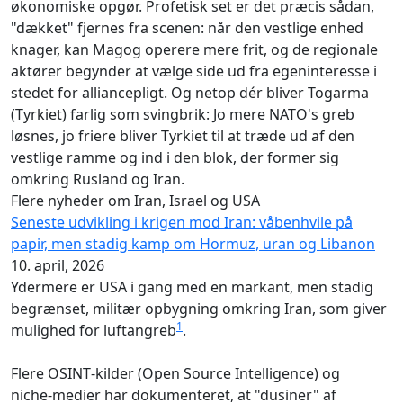
økonomiske opgør. Profetisk set er det præcis sådan,
"dækket" fjernes fra scenen: når den vestlige enhed
knager, kan Magog operere mere frit, og de regionale
aktører begynder at vælge side ud fra egeninteresse i
stedet for alliancepligt. Og netop dér bliver Togarma
(Tyrkiet) farlig som svingbrik: Jo mere NATO's greb
løsnes, jo friere bliver Tyrkiet til at træde ud af den
vestlige ramme og ind i den blok, der former sig
omkring Rusland og Iran.
Flere nyheder om Iran, Israel og USA
Seneste udvikling i krigen mod Iran: våbenhvile på
papir, men stadig kamp om Hormuz, uran og Libanon
10. april, 2026
Ydermere er USA i gang med en markant, men stadig
begrænset, militær opbygning omkring Iran, som giver
1
mulighed for luftangreb
.
Flere OSINT‑kilder (Open Source Intelligence) og
niche‑medier har dokumenteret, at "dusiner" af