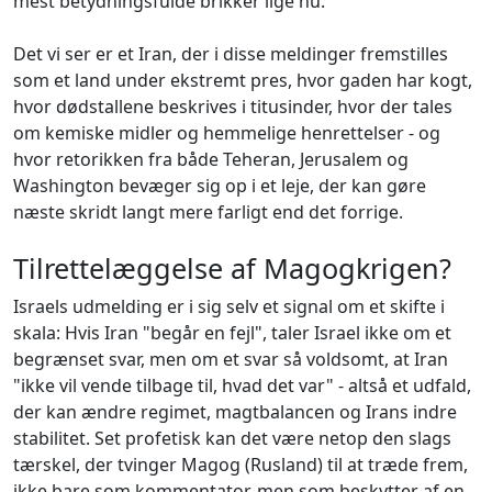
mest betydningsfulde brikker lige nu.
Det vi ser er et Iran, der i disse meldinger fremstilles
som et land under ekstremt pres, hvor gaden har kogt,
hvor dødstallene beskrives i titusinder, hvor der tales
om kemiske midler og hemmelige henrettelser - og
hvor retorikken fra både Teheran, Jerusalem og
Washington bevæger sig op i et leje, der kan gøre
næste skridt langt mere farligt end det forrige.
Tilrettelæggelse af Magogkrigen?
Israels udmelding er i sig selv et signal om et skifte i
skala: Hvis Iran "begår en fejl", taler Israel ikke om et
begrænset svar, men om et svar så voldsomt, at Iran
"ikke vil vende tilbage til, hvad det var" - altså et udfald,
der kan ændre regimet, magtbalancen og Irans indre
stabilitet. Set profetisk kan det være netop den slags
tærskel, der tvinger Magog (Rusland) til at træde frem,
ikke bare som kommentator, men som beskytter af en