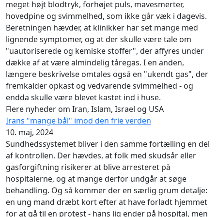
meget højt blodtryk, forhøjet puls, mavesmerter,
hovedpine og svimmelhed, som ikke går væk i dagevis.
Beretningen hævder, at klinikker har set mange med
lignende symptomer, og at der skulle være tale om
"uautoriserede og kemiske stoffer", der affyres under
dække af at være almindelig tåregas. I en anden,
længere beskrivelse omtales også en "ukendt gas", der
fremkalder opkast og vedvarende svimmelhed - og
endda skulle være blevet kastet ind i huse.
Flere nyheder om Iran, Islam, Israel og USA
Irans "mange bål" imod den frie verden
10. maj, 2024
Sundhedssystemet bliver i den samme fortælling en del
af kontrollen. Der hævdes, at folk med skudsår eller
gasforgiftning risikerer at blive arresteret på
hospitalerne, og at mange derfor undgår at søge
behandling. Og så kommer der en særlig grum detalje:
en ung mand dræbt kort efter at have forladt hjemmet
for at gå til en protest - hans lig ender på hospital, men