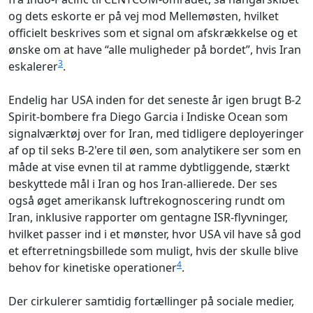
og dets eskorte er på vej mod Mellemøsten, hvilket
officielt beskrives som et signal om afskrækkelse og et
ønske om at have “alle muligheder på bordet”, hvis Iran
3
eskalerer
.
Endelig har USA inden for det seneste år igen brugt B‑2
Spirit‑bombere fra Diego Garcia i Indiske Ocean som
signalværktøj over for Iran, med tidligere deployeringer
af op til seks B‑2'ere til øen, som analytikere ser som en
måde at vise evnen til at ramme dybtliggende, stærkt
beskyttede mål i Iran og hos Iran‑allierede. Der ses
også øget amerikansk luftrekognoscering rundt om
Iran, inklusive rapporter om gentagne ISR‑flyvninger,
hvilket passer ind i et mønster, hvor USA vil have så god
et efterretningsbillede som muligt, hvis der skulle blive
4
behov for kinetiske operationer
.
Der cirkulerer samtidig fortællinger på sociale medier,