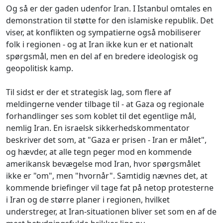
Og så er der gaden udenfor Iran. I Istanbul omtales en
demonstration til støtte for den islamiske republik. Det
viser, at konflikten og sympatierne også mobiliserer
folk i regionen - og at Iran ikke kun er et nationalt
spørgsmål, men en del af en bredere ideologisk og
geopolitisk kamp.
Til sidst er der et strategisk lag, som flere af
meldingerne vender tilbage til - at Gaza og regionale
forhandlinger ses som koblet til det egentlige mål,
nemlig Iran. En israelsk sikkerhedskommentator
beskriver det som, at "Gaza er prisen - Iran er målet",
og hævder, at alle tegn peger mod en kommende
amerikansk bevægelse mod Iran, hvor spørgsmålet
ikke er "om", men "hvornår". Samtidig nævnes det, at
kommende briefinger vil tage fat på netop protesterne
i Iran og de større planer i regionen, hvilket
understreger, at Iran-situationen bliver set som en af de