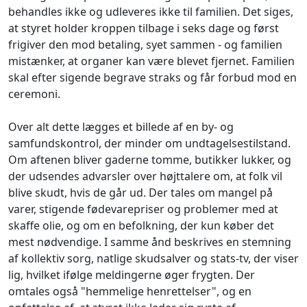
behandles ikke og udleveres ikke til familien. Det siges,
at styret holder kroppen tilbage i seks dage og først
frigiver den mod betaling, syet sammen - og familien
mistænker, at organer kan være blevet fjernet. Familien
skal efter sigende begrave straks og får forbud mod en
ceremoni.
Over alt dette lægges et billede af en by- og
samfundskontrol, der minder om undtagelsestilstand.
Om aftenen bliver gaderne tomme, butikker lukker, og
der udsendes advarsler over højttalere om, at folk vil
blive skudt, hvis de går ud. Der tales om mangel på
varer, stigende fødevarepriser og problemer med at
skaffe olie, og om en befolkning, der kun køber det
mest nødvendige. I samme ånd beskrives en stemning
af kollektiv sorg, natlige skudsalver og stats-tv, der viser
lig, hvilket ifølge meldingerne øger frygten. Der
omtales også "hemmelige henrettelser", og en