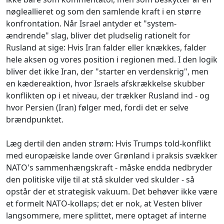
nøgleallieret og som den samlende kraft i en større
konfrontation. Når Israel antyder et "system-
ændrende" slag, bliver det pludselig rationelt for
Rusland at sige: Hvis Iran falder eller knækkes, falder
hele aksen og vores position i regionen med. I den logik
bliver det ikke Iran, der "starter en verdenskrig", men
en kædereaktion, hvor Israels afskrækkelse skubber
konflikten op i et niveau, der trækker Rusland ind - og
hvor Persien (Iran) følger med, fordi det er selve
brændpunktet.
Læg dertil den anden strøm: Hvis Trumps told-konflikt
med europæiske lande over Grønland i praksis svækker
NATO's sammenhængskraft - måske endda nedbryder
den politiske vilje til at stå skulder ved skulder - så
opstår der et strategisk vakuum. Det behøver ikke være
et formelt NATO-kollaps; det er nok, at Vesten bliver
langsommere, mere splittet, mere optaget af interne