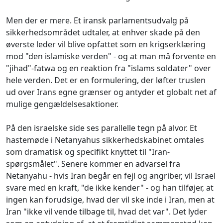
Men der er mere. Et iransk parlamentsudvalg på
sikkerhedsområdet udtaler, at enhver skade på den
øverste leder vil blive opfattet som en krigserklæring
mod "den islamiske verden" - og at man må forvente en
"jihad"-fatwa og en reaktion fra "islams soldater" over
hele verden. Det er en formulering, der løfter truslen
ud over Irans egne grænser og antyder et globalt net af
mulige gengældelsesaktioner.
På den israelske side ses parallelle tegn på alvor. Et
hastemøde i Netanyahus sikkerhedskabinet omtales
som dramatisk og specifikt knyttet til "Iran-
spørgsmålet". Senere kommer en advarsel fra
Netanyahu - hvis Iran begår en fejl og angriber, vil Israel
svare med en kraft, "de ikke kender" - og han tilføjer, at
ingen kan forudsige, hvad der vil ske inde i Iran, men at
Iran "ikke vil vende tilbage til, hvad det var". Det lyder