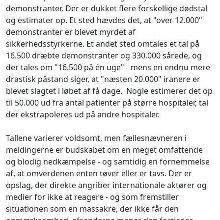
demonstranter. Der er dukket flere forskellige dødstal
og estimater op. Et sted hævdes det, at "over 12.000"
demonstranter er blevet myrdet af
sikkerhedsstyrkerne. Et andet sted omtales et tal på
16.500 dræbte demonstranter og 330.000 sårede, og
der tales om "16.500 på én uge" - mens en endnu mere
drastisk påstand siger, at "næsten 20.000" iranere er
blevet slagtet i løbet af få dage. Nogle estimerer det op
til 50.000 ud fra antal patienter på større hospitaler, tal
der ekstrapoleres ud på andre hospitaler.
Tallene varierer voldsomt, men fællesnævneren i
meldingerne er budskabet om en meget omfattende
og blodig nedkæmpelse - og samtidig en fornemmelse
af, at omverdenen enten tøver eller er tavs. Der er
opslag, der direkte angriber internationale aktører og
medier for ikke at reagere - og som fremstiller
situationen som en massakre, der ikke får den