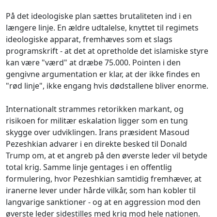
På det ideologiske plan sættes brutaliteten ind i en
længere linje. En ældre udtalelse, knyttet til regimets
ideologiske apparat, fremhæves som et slags
programskrift - at det at opretholde det islamiske styre
kan være "værd" at dræbe 75.000. Pointen i den
gengivne argumentation er klar, at der ikke findes en
"rød linje", ikke engang hvis dødstallene bliver enorme.
Internationalt strammes retorikken markant, og
risikoen for militær eskalation ligger som en tung
skygge over udviklingen. Irans præsident Masoud
Pezeshkian advarer i en direkte besked til Donald
Trump om, at et angreb på den øverste leder vil betyde
total krig. Samme linje gentages i en offentlig
formulering, hvor Pezeshkian samtidig fremhæver, at
iranerne lever under hårde vilkår, som han kobler til
langvarige sanktioner - og at en aggression mod den
øverste leder sidestilles med krig mod hele nationen.