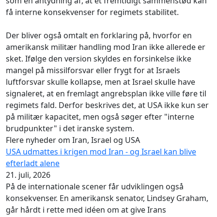
som en antydning af, at et fremtidigt sammenstød kan
få interne konsekvenser for regimets stabilitet.
Der bliver også omtalt en forklaring på, hvorfor en
amerikansk militær handling mod Iran ikke allerede er
sket. Ifølge den version skyldes en forsinkelse ikke
mangel på missilforsvar eller frygt for at Israels
luftforsvar skulle kollapse, men at Israel skulle have
signaleret, at en fremlagt angrebsplan ikke ville føre til
regimets fald. Derfor beskrives det, at USA ikke kun ser
på militær kapacitet, men også søger efter "interne
brudpunkter" i det iranske system.
Flere nyheder om Iran, Israel og USA
USA udmattes i krigen mod Iran - og Israel kan blive
efterladt alene
21. juli, 2026
På de internationale scener får udviklingen også
konsekvenser. En amerikansk senator, Lindsey Graham,
går hårdt i rette med idéen om at give Irans