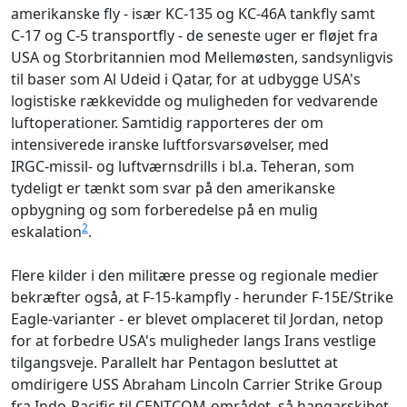
amerikanske fly - især KC‑135 og KC‑46A tankfly samt
C‑17 og C‑5 transportfly - de seneste uger er fløjet fra
USA og Storbritannien mod Mellemøsten, sandsynligvis
til baser som Al Udeid i Qatar, for at udbygge USA's
logistiske rækkevidde og muligheden for vedvarende
luftoperationer. Samtidig rapporteres der om
intensiverede iranske luftforsvarsøvelser, med
IRGC‑missil- og luftværnsdrills i bl.a. Teheran, som
tydeligt er tænkt som svar på den amerikanske
opbygning og som forberedelse på en mulig
2
eskalation
.
Flere kilder i den militære presse og regionale medier
bekræfter også, at F‑15‑kampfly - herunder F‑15E/Strike
Eagle‑varianter - er blevet omplaceret til Jordan, netop
for at forbedre USA's muligheder langs Irans vestlige
tilgangsveje. Parallelt har Pentagon besluttet at
omdirigere USS Abraham Lincoln Carrier Strike Group
fra Indo‑Pacific til CENTCOM‑området, så hangarskibet