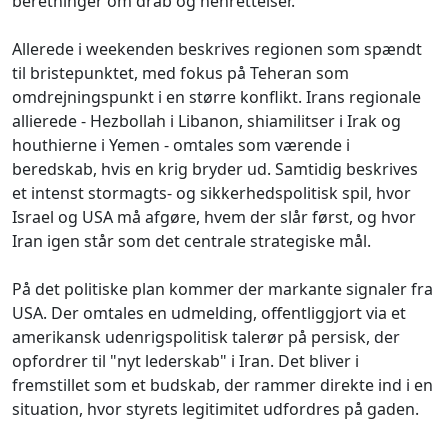
beretninger om drab og henrettelser.
Allerede i weekenden beskrives regionen som spændt
til bristepunktet, med fokus på Teheran som
omdrejningspunkt i en større konflikt. Irans regionale
allierede - Hezbollah i Libanon, shiamilitser i Irak og
houthierne i Yemen - omtales som værende i
beredskab, hvis en krig bryder ud. Samtidig beskrives
et intenst stormagts- og sikkerhedspolitisk spil, hvor
Israel og USA må afgøre, hvem der slår først, og hvor
Iran igen står som det centrale strategiske mål.
På det politiske plan kommer der markante signaler fra
USA. Der omtales en udmelding, offentliggjort via et
amerikansk udenrigspolitisk talerør på persisk, der
opfordrer til "nyt lederskab" i Iran. Det bliver i
fremstillet som et budskab, der rammer direkte ind i en
situation, hvor styrets legitimitet udfordres på gaden.