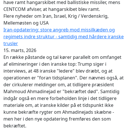
have ramt hangarskibet med ballistiske missiler, mens
CENTCOM afviser, at hangarskibet blev ramt.
Flere nyheder om Iran, Israel, Krig / Verdenskrig,
Mellemøsten og USA
Iran-opdatering: store angreb mod missilkæden og
regimets indre struktur - samtidig med hårdere iranske
trusler
15. marts, 2026
En række påstande og tal kører parallelt om omfanget
af elimineringer i den iranske top: Trump siger i
interviews, at 48 iranske "ledere" blev dræbt, og at
operationen er "foran tidsplanen". Der nævnes også, at
der cirkulerer meldinger om, at tidligere præsident
Mahmoud Ahmadinejad er "bekræftet død". Samtidig
indgår også en mere forbeholden linje i det tidligere
materiale om, at iranske kilder på et tidspunkt ikke
kunne bekræfte rygter om Ahmadinejads skæbne -
men her i den nye opdatering fremføres den som
bekræftet.