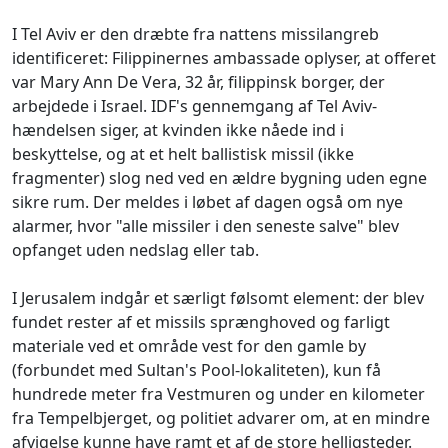
I Tel Aviv er den dræbte fra nattens missilangreb
identificeret: Filippinernes ambassade oplyser, at offeret
var Mary Ann De Vera, 32 år, filippinsk borger, der
arbejdede i Israel. IDF's gennemgang af Tel Aviv-
hændelsen siger, at kvinden ikke nåede ind i
beskyttelse, og at et helt ballistisk missil (ikke
fragmenter) slog ned ved en ældre bygning uden egne
sikre rum. Der meldes i løbet af dagen også om nye
alarmer, hvor "alle missiler i den seneste salve" blev
opfanget uden nedslag eller tab.
I Jerusalem indgår et særligt følsomt element: der blev
fundet rester af et missils sprænghoved og farligt
materiale ved et område vest for den gamle by
(forbundet med Sultan's Pool-lokaliteten), kun få
hundrede meter fra Vestmuren og under en kilometer
fra Tempelbjerget, og politiet advarer om, at en mindre
afvigelse kunne have ramt et af de store helligsteder.