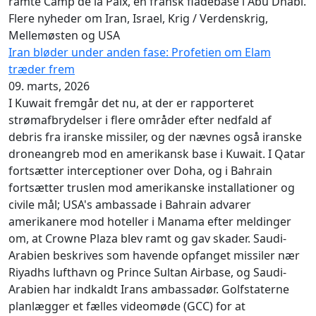
ramte Camp de la Paix, en fransk flådebase i Abu Dhabi.
Flere nyheder om Iran, Israel, Krig / Verdenskrig,
Mellemøsten og USA
Iran bløder under anden fase: Profetien om Elam
træder frem
09. marts, 2026
I Kuwait fremgår det nu, at der er rapporteret
strømafbrydelser i flere områder efter nedfald af
debris fra iranske missiler, og der nævnes også iranske
droneangreb mod en amerikansk base i Kuwait. I Qatar
fortsætter interceptioner over Doha, og i Bahrain
fortsætter truslen mod amerikanske installationer og
civile mål; USA's ambassade i Bahrain advarer
amerikanere mod hoteller i Manama efter meldinger
om, at Crowne Plaza blev ramt og gav skader. Saudi-
Arabien beskrives som havende opfanget missiler nær
Riyadhs lufthavn og Prince Sultan Airbase, og Saudi-
Arabien har indkaldt Irans ambassadør. Golfstaterne
planlægger et fælles videomøde (GCC) for at