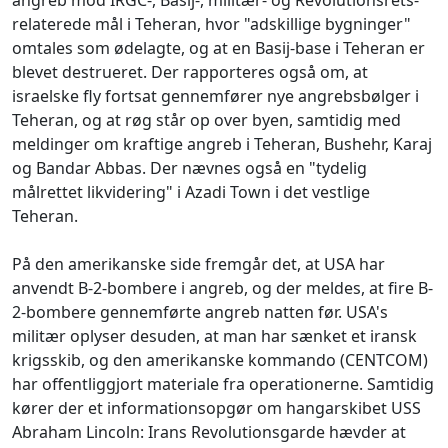
angreb mod IRGC-, Basij-, militær- og Revolutionsrets-
relaterede mål i Teheran, hvor "adskillige bygninger"
omtales som ødelagte, og at en Basij-base i Teheran er
blevet destrueret. Der rapporteres også om, at
israelske fly fortsat gennemfører nye angrebsbølger i
Teheran, og at røg står op over byen, samtidig med
meldinger om kraftige angreb i Teheran, Bushehr, Karaj
og Bandar Abbas. Der nævnes også en "tydelig
målrettet likvidering" i Azadi Town i det vestlige
Teheran.
På den amerikanske side fremgår det, at USA har
anvendt B-2-bombere i angreb, og der meldes, at fire B-
2-bombere gennemførte angreb natten før. USA's
militær oplyser desuden, at man har sænket et iransk
krigsskib, og den amerikanske kommando (CENTCOM)
har offentliggjort materiale fra operationerne. Samtidig
kører der et informationsopgør om hangarskibet USS
Abraham Lincoln: Irans Revolutionsgarde hævder at