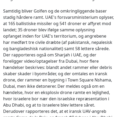
Samtidig bliver Golfen og de omkringliggende baser
stadig hårdere ramt. UAE's forsvarsministerium oplyser,
at 165 ballistiske missiler og 541 droner er affyret mod
landet; 35 droner blev ifølge samme oplysning
opfanget inden for UAE's territorium, og angrebene
har medført tre civile dræbte (af pakistansk, nepalesisk
og bangladeshisk nationalitet) samt 58 lettere sårede.
Der rapporteres også om Sharjah i UAE, og der
foreligger video/optagelser fra Dubai, hvor flere
hændelser beskrives: blandt andet rammer eller debris
skaber skader i byområder, og der omtales en iransk
drone, der rammer en bygning i Town Square Nshama,
Dubai, men ikke detonerer. Der meldes også om en
hændelse, hvor en eksplosiv drone ramte en lejlighed,
hvor israelere bor nær den israelske repræsentation i
Abu Dhabi, og at to israelere blev lettere såret.
Derudover rapporteres det, at et iransk UAV-angreb