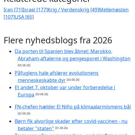
Iran [71]
Israel [177]
Krig / Verdenskrig [49]
Mellemøsten
[107]
USA [65]
Flere nyhedsblogs fra 2026
Da porten til Spanien blev åbnet: Marokko,
Abraham-aftalerne og pengesporet i Washington
[05-08-26]
Påfuglens hale afslører evolutionens
menneskeskabte dyr
[04-08-26]
Et andet 7. oktober var under forberedelse i
Europa
[03-08-26]
FN-chefen hælder El Niño på klimaalarmismens bål
[02-08-26]
Børn fik alvorlige skader efter covid-vaccinen - nu
betaler "staten"
[01-08-26]