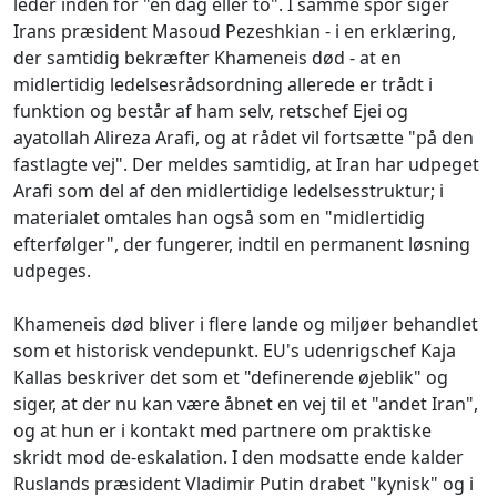
leder inden for "en dag eller to". I samme spor siger
Irans præsident Masoud Pezeshkian - i en erklæring,
der samtidig bekræfter Khameneis død - at en
midlertidig ledelsesrådsordning allerede er trådt i
funktion og består af ham selv, retschef Ejei og
ayatollah Alireza Arafi, og at rådet vil fortsætte "på den
fastlagte vej". Der meldes samtidig, at Iran har udpeget
Arafi som del af den midlertidige ledelsesstruktur; i
materialet omtales han også som en "midlertidig
efterfølger", der fungerer, indtil en permanent løsning
udpeges.
Khameneis død bliver i flere lande og miljøer behandlet
som et historisk vendepunkt. EU's udenrigschef Kaja
Kallas beskriver det som et "definerende øjeblik" og
siger, at der nu kan være åbnet en vej til et "andet Iran",
og at hun er i kontakt med partnere om praktiske
skridt mod de-eskalation. I den modsatte ende kalder
Ruslands præsident Vladimir Putin drabet "kynisk" og i