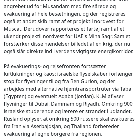
angrebet ud for Musandam med fire sårede og
evakuering af hele besætningen, og der registreres
også et andet skib ramt af et projektil nordvest for
Muscat. Derudover rapporteres et fartøj ramt af et
ukendt projektil nordvest for UAE's Mina Saqr. Samlet
forstærker disse hændelser billedet af en krig, der nu
også slår direkte ind i verdens vigtigste energikorridor.
På evakuerings- og rejsefronten fortsætter
luftlukninger og kaos: israelske flyselskaber forlænger
stop for flyvninger til og fra Ben Gurion, og der
arbejdes med alternative hjemtransportruter via Taba
(Egypten) og eventuelt Aqaba (Jordan). KLM aflyser
flyvninger til Dubai, Dammam og Riyadh. Omkring 900
israelske studerende og lærere er strandet i udlandet.
Rusland oplyser, at omkring 500 russere skal evakueres
fra Iran via Aserbajdsjan, og Thailand forbereder
evakuering af egne borgere fra regionen.