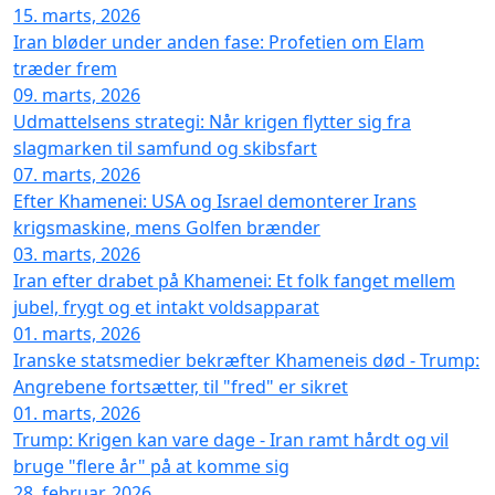
15. marts, 2026
Iran bløder under anden fase: Profetien om Elam
træder frem
09. marts, 2026
Udmattelsens strategi: Når krigen flytter sig fra
slagmarken til samfund og skibsfart
07. marts, 2026
Efter Khamenei: USA og Israel demonterer Irans
krigsmaskine, mens Golfen brænder
03. marts, 2026
Iran efter drabet på Khamenei: Et folk fanget mellem
jubel, frygt og et intakt voldsapparat
01. marts, 2026
Iranske statsmedier bekræfter Khameneis død - Trump:
Angrebene fortsætter, til "fred" er sikret
01. marts, 2026
Trump: Krigen kan vare dage - Iran ramt hårdt og vil
bruge "flere år" på at komme sig
28. februar, 2026