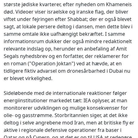
største jødiske kvarterer, efter nyheden om Khameneis
død. Videoer viser israelske og iranske flag, der bliver
viftet under fejringen efter Shabbat; der er også blevet
sagt, at lokale persere deltog i dansen, men dette blev i
samme omtale ikke uafhængigt bekræftet. I samme
informationsrum dukker der også mindre redaktionelt
relevante indslag op, herunder en anbefaling af Amit
Segals nyhedsbrev og en forfatter, der reklamerer for
en roman ("Operation Joktan") ved at hævde, at en
tidligere fiktiv advarsel om dronesårbarhed i Dubai nu
er blevet virkelighed.
Sideløbende med de internationale reaktioner følger
energiinstitutioner markedet tæt: IEA oplyser, at man
monitorerer udviklingen og mulige konsekvenser for
olie- og gasstrømme. Storbritannien siger, at det ikke
deltog i selve angrebene mod Iran, men at britiske fly er
aktive i regionale defensive operationer fra baser i
Qatar og på Cypern, og at det er op til USA at redegøre