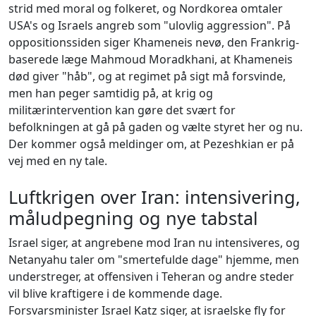
strid med moral og folkeret, og Nordkorea omtaler
USA's og Israels angreb som "ulovlig aggression". På
oppositionssiden siger Khameneis nevø, den Frankrig-
baserede læge Mahmoud Moradkhani, at Khameneis
død giver "håb", og at regimet på sigt må forsvinde,
men han peger samtidig på, at krig og
militærintervention kan gøre det svært for
befolkningen at gå på gaden og vælte styret her og nu.
Der kommer også meldinger om, at Pezeshkian er på
vej med en ny tale.
Luftkrigen over Iran: intensivering,
måludpegning og nye tabstal
Israel siger, at angrebene mod Iran nu intensiveres, og
Netanyahu taler om "smertefulde dage" hjemme, men
understreger, at offensiven i Teheran og andre steder
vil blive kraftigere i de kommende dage.
Forsvarsminister Israel Katz siger, at israelske fly for