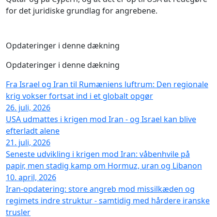
for det juridiske grundlag for angrebene.
Opdateringer i denne dækning
Opdateringer i denne dækning
Fra Israel og Iran til Rumæniens luftrum: Den regionale
krig vokser fortsat ind i et globalt opgør
26. juli, 2026
USA udmattes i krigen mod Iran - og Israel kan blive
efterladt alene
21. juli, 2026
Seneste udvikling i krigen mod Iran: våbenhvile på
papir, men stadig kamp om Hormuz, uran og Libanon
10. april, 2026
Iran-opdatering: store angreb mod missilkæden og
regimets indre struktur - samtidig med hårdere iranske
trusler