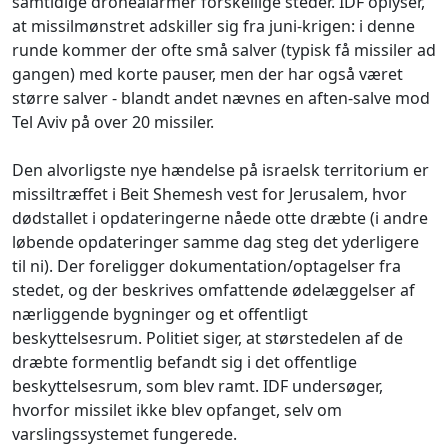
samtidige dronealarmer forskellige steder. IDF oplyser,
at missilmønstret adskiller sig fra juni-krigen: i denne
runde kommer der ofte små salver (typisk få missiler ad
gangen) med korte pauser, men der har også været
større salver - blandt andet nævnes en aften-salve mod
Tel Aviv på over 20 missiler.
Den alvorligste nye hændelse på israelsk territorium er
missiltræffet i Beit Shemesh vest for Jerusalem, hvor
dødstallet i opdateringerne nåede otte dræbte (i andre
løbende opdateringer samme dag steg det yderligere
til ni). Der foreligger dokumentation/optagelser fra
stedet, og der beskrives omfattende ødelæggelser af
nærliggende bygninger og et offentligt
beskyttelsesrum. Politiet siger, at størstedelen af de
dræbte formentlig befandt sig i det offentlige
beskyttelsesrum, som blev ramt. IDF undersøger,
hvorfor missilet ikke blev opfanget, selv om
varslingssystemet fungerede.