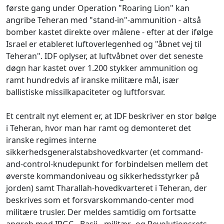
første gang under Operation "Roaring Lion" kan
angribe Teheran med "stand-in"-ammunition - altså
bomber kastet direkte over målene - efter at der ifølge
Israel er etableret luftoverlegenhed og "åbnet vej til
Teheran". IDF oplyser, at luftvåbnet over det seneste
døgn har kastet over 1.200 stykker ammunition og
ramt hundredvis af iranske militære mål, især
ballistiske missilkapaciteter og luftforsvar.
Et centralt nyt element er, at IDF beskriver en stor bølge
i Teheran, hvor man har ramt og demonteret det
iranske regimes interne
sikkerhedsgeneralstabshovedkvarter (et command-
and-control-knudepunkt for forbindelsen mellem det
øverste kommandoniveau og sikkerhedsstyrker på
jorden) samt Tharallah-hovedkvarteret i Teheran, der
beskrives som et forsvarskommando-center mod
militære trusler. Der meldes samtidig om fortsatte