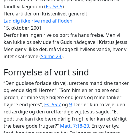
fandt vi lægedom (
Es. 53:5
).
Flere artikler om Kristenlivet generelt
Lad dig ikke rive med af floden
15. oktober, 2001
Derfor kan ingen rive os bort fra hans frelse. Men vi
kan lukke os selv ude fra Guds nådegave i Kristus Jesus.
Men gør vi ikke det, må vi søge til hvilens vande, hvor vi
intet skal savne (
Salme 23
).
Fornyelse af vort sind
”Den gudløse forlade sin vej, urettens mand sine tanker
og vende sig til Herren”. ”Som himlen er højere end
jorden, er mine veje højere end jeres og mine tanker
højere end jeres”,
Es. 55:7
og
9
. Der er kun to veje: den
retfærdige og den uretfærdige vej. Jesus sagde: ”Et
godt træ kan ikke bære dårlig frugt, eller kan et dårligt
træ bære gode frugter?”
Matt. 7:18-20
. En tyv er tyv,
fordi han tænker som en tyv. En løgner er en løgner,