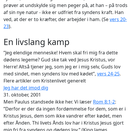
prøver at undskylde sig men peger på, at han – på trods
af sin nye natur - ikke er udfriet fra syndens kraft. Han
ved, at der er to kræfter, der arbejder i ham. (Se
vers 20-
23
).
En livslang kamp
”Jeg elendige menneske! Hvem skal fri mig fra dette
dødens legeme? Gud ske tak ved Jesus Kristus, vor
Herre! Altså tjener jeg, som jeg er i mig selv, Guds lov
med sindet, men syndens lov med kødet”,
vers 24-25
.
Flere artikler om Kristenlivet generelt
Jeg har det imod dig
31. oktober, 2001
Men Paulus standsede ikke her. Vi læser
Rom 8:1-2
:
”Derfor er der da ingen fordømmelse for dem, som er i
Kristus Jesus, dem som ikke vandrer efter kødet, men
efter Ånden. Thi livets Ånds lov har i Kristus Jesus gjort
mig fri fra syndens og dødens lov.” (King James