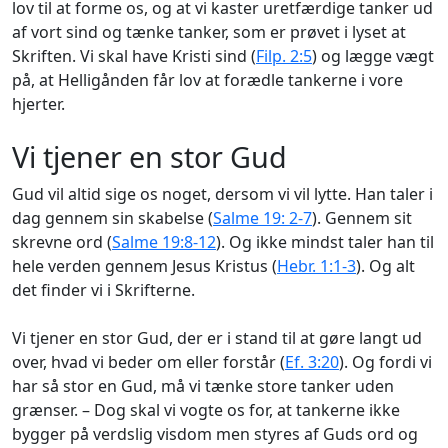
lov til at forme os, og at vi kaster uretfærdige tanker ud
af vort sind og tænke tanker, som er prøvet i lyset at
Skriften. Vi skal have Kristi sind (
Filp. 2:5
) og lægge vægt
på, at Helligånden får lov at forædle tankerne i vore
hjerter.
Vi tjener en stor Gud
Gud vil altid sige os noget, dersom vi vil lytte. Han taler i
dag gennem sin skabelse (
Salme 19: 2-7
). Gennem sit
skrevne ord (
Salme 19:8-12
). Og ikke mindst taler han til
hele verden gennem Jesus Kristus (
Hebr. 1:1-3
). Og alt
det finder vi i Skrifterne.
Vi tjener en stor Gud, der er i stand til at gøre langt ud
over, hvad vi beder om eller forstår (
Ef. 3:20
). Og fordi vi
har så stor en Gud, må vi tænke store tanker uden
grænser. – Dog skal vi vogte os for, at tankerne ikke
bygger på verdslig visdom men styres af Guds ord og