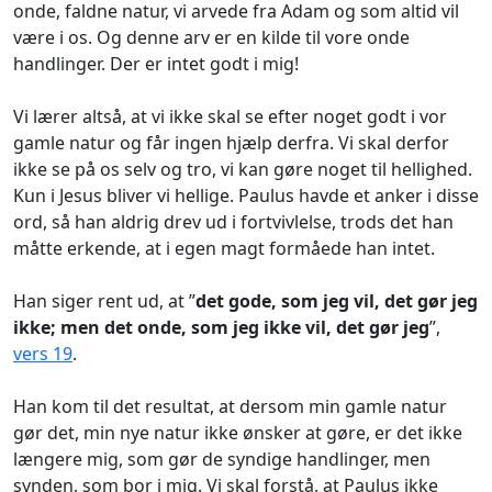
onde, faldne natur, vi arvede fra Adam og som altid vil
være i os. Og denne arv er en kilde til vore onde
handlinger. Der er intet godt i mig!
Vi lærer altså, at vi ikke skal se efter noget godt i vor
gamle natur og får ingen hjælp derfra. Vi skal derfor
ikke se på os selv og tro, vi kan gøre noget til hellighed.
Kun i Jesus bliver vi hellige. Paulus havde et anker i disse
ord, så han aldrig drev ud i fortvivlelse, trods det han
måtte erkende, at i egen magt formåede han intet.
Han siger rent ud, at ”
det gode, som jeg vil, det gør jeg
ikke; men det onde, som jeg ikke vil, det gør jeg
”,
vers 19
.
Han kom til det resultat, at dersom min gamle natur
gør det, min nye natur ikke ønsker at gøre, er det ikke
længere mig, som gør de syndige handlinger, men
synden, som bor i mig. Vi skal forstå, at Paulus ikke