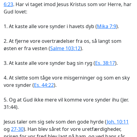
6:23
. Har vi taget imod Jesus Kristus som vor Herre, har
Gud lovet:
1. At kaste alle vore synder i havets dyb (
Mika 7:9
).
2. At fjerne vore overtrædelser fra os, så langt som
østen er fra vesten (
Salme 103:12
).
3. At kaste alle vore synder bag sin ryg (
Es. 38:17
).
4. At slette som tåge vore misgerninger og som en sky
vore synder (
Es. 44:22
).
5. Og at Gud ikke mere vil komme vore synder ihu (Jer.
31:44).
Jesus taler om sig selv som den gode hyrde (
Joh. 10:11
og
27-30
). Han blev såret for vore uretfærdigheder,
prisen for vor fred blev lagt på ham, og ved hans sår