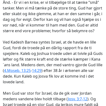
Ånd. - Er vi i en krise, er vi tilbøjelige til at tænke ”små”
tanker. Men vi må tænke på de store ting, Gud har gjort
eller skabt og ikke glemme, at han er den samme i går, i
dag og for evigt. Derfor kan og vil han også hjælpe os i
vor nød, når vi kommer til ham med den. Gud er altid
større end vore problemer, hvorfor så bekymre os?
Ved Kadesh Barnea syntes Israel, at de havde en lille
Gud, fordi de troede på en dårlig rapport fra de ti
spejdere. Kaleb og Joshua troede uden at tvivle på Guds
løfter og fik større kraft end de stærke kæmper i Kana
´ans land. Medens dem, der med vantro gjorde Gud lille
(
4.Moseb. 13:25
-
14:29
) efter 38 år i ørkenen alle var
døde. Kun Kaleb og Josva fik lov at komme ind i det
lovede land.
Men Gud var stor for Israel, da de gik over Jordan
medens vandene blev holdt tilbage (
Josv. 3:7-12
). Og
Israel troede på en stor Gud, da Jerikos mure faldt på