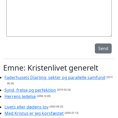
Send
Emne: Kristenlivet generelt
Faderhusets Djarling; sekter og parallelle samfund
[2013-
06-29]
Synd, frelse og perfektion
[2010-03-26]
Herrens ledelse
[2008-10-09]
Livets eller dødens lov
[2005-08-23]
Med Kristus er jeg korsfæstet
[2005-07-13]