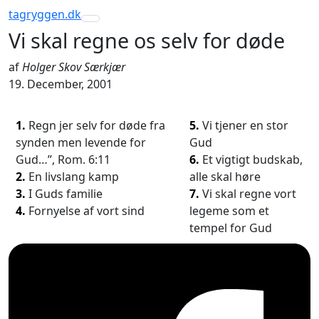
tagryggen
.dk
Toggle navigation
Vi skal regne os selv for døde
af
Holger Skov Særkjær
19. December, 2001
1.
Regn jer selv for døde fra
5.
Vi tjener en stor
synden men levende for
Gud
Gud…”, Rom. 6:11
6.
Et vigtigt budskab,
2.
En livslang kamp
alle skal høre
3.
I Guds familie
7.
Vi skal regne vort
4.
Fornyelse af vort sind
legeme som et
tempel for Gud