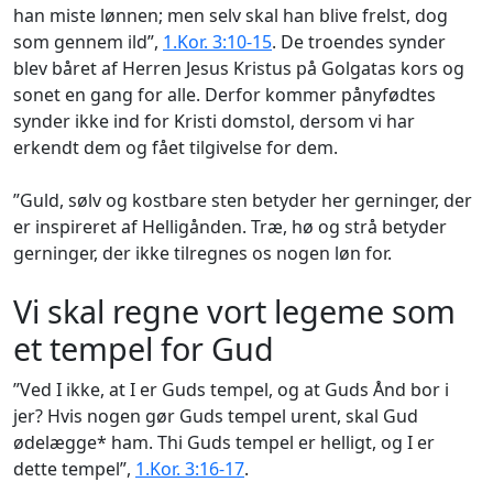
han miste lønnen; men selv skal han blive frelst, dog
som gennem ild”,
1.Kor. 3:10-15
. De troendes synder
blev båret af Herren Jesus Kristus på Golgatas kors og
sonet en gang for alle. Derfor kommer pånyfødtes
synder ikke ind for Kristi domstol, dersom vi har
erkendt dem og fået tilgivelse for dem.
”Guld, sølv og kostbare sten betyder her gerninger, der
er inspireret af Helligånden. Træ, hø og strå betyder
gerninger, der ikke tilregnes os nogen løn for.
Vi skal regne vort legeme som
et tempel for Gud
”Ved I ikke, at I er Guds tempel, og at Guds Ånd bor i
jer? Hvis nogen gør Guds tempel urent, skal Gud
ødelægge* ham. Thi Guds tempel er helligt, og I er
dette tempel”,
1.Kor. 3:16-17
.