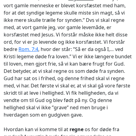
vort gamle menneske er blevet korsfæstet med ham,
for at det syndige legeme skulle miste sin magt, så vi
ikke mere skulle trælle for synden.” Dvs vi skal regne
med, at vort gamle jeg, vor gamle levemåde, er
korsfæstet med Jesus. Vi forstår måske ikke helt disse
ord, for vi er jo levende og ikke korsfæstet. Vi forstår
bedre
Rom. 7:4
, hvor der står: ”Så er da også I,… ved
Kristi legeme døde fra loven.” Vi er ikke længere bundet
til loven, men gjort frie, så vi kan bære frugt for Gud.
Det betyder, at vi skal regne os som døde fra synden.
Gud har sat os i frihed, og denne frihed skal vi regne
med, vi har. Det første vi skal er, at vi skal gå vore første
skridt til at leve i hellighed. Vi fik helligheden, da vi
vendte om til Gud og blev født på ny. Og denne
hellighed skal vi ikke ”grave” ned men bruge i
hverdagen som en gudgiven gave.
Hvordan kan vi komme til at
regne
os for døde fra