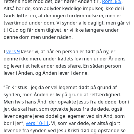
retter sindet mod det, der hører Ånden til”,
Rom. 8:5
.
Altså har de, som adlyder kødelige impulser, ikke del i
Guds løfte om, at der ingen fordømmelse er, men er
tværtimod under dom. Vi synder alle dagligt, men går vi
til Gud og får dem tilgivet, er vi ikke længere under
denne dom men under nåden.
I
vers 9
læser vi, at når en person er født på ny, er
denne ikke mere under kødets lov men under Åndens
og lever i et helt anderledes sfære. En sådan person
lever i Ånden, og Ånden lever i denne.
”Er Kristus i jer, da er vel legemet dødt på grund af
synden, men Ånden er liv på grund af retfærdighed.
Men hvis hans Ånd, der opvakte Jesus fra de døde, bor i
jer, da skal han, som opvakte Jesus fra de døde, også
levendegøre jeres dødelige legemer ved sin Ånd, som
bor i jer”,
vers 10-11
. Vi, som var døde, er altså gjort
levende fra synden ved Jesu Kristi død og opstandelse