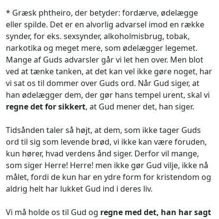
* Græsk phtheiro, der betyder: fordærve, ødelægge
eller spilde. Det er en alvorlig advarsel imod en række
synder, for eks. sexsynder, alkoholmisbrug, tobak,
narkotika og meget mere, som ødelægger legemet.
Mange af Guds advarsler går vi let hen over. Men blot
ved at tænke tanken, at det kan vel ikke gøre noget, har
vi sat os til dommer over Guds ord. Når Gud siger, at
han ødelægger dem, der gør hans tempel urent, skal vi
regne det for sikkert
, at Gud mener det, han siger.
Tidsånden taler så højt, at dem, som ikke tager Guds
ord til sig som levende brød, vi ikke kan være foruden,
kun hører, hvad verdens ånd siger. Derfor vil mange,
som siger Herre! Herre! men ikke gør Gud vilje, ikke nå
målet, fordi de kun har en ydre form for kristendom og
aldrig helt har lukket Gud ind i deres liv.
Vi må holde os til Gud og
regne med det, han har sagt