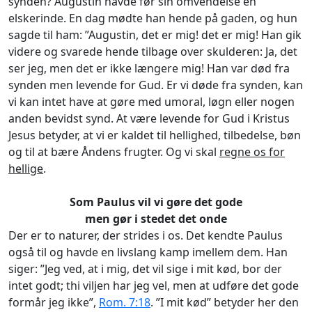
synden? Augustin havde før sin omvendelse en
elskerinde. En dag mødte han hende på gaden, og hun
sagde til ham: ”Augustin, det er mig! det er mig! Han gik
videre og svarede hende tilbage over skulderen: Ja, det
ser jeg, men det er ikke længere mig! Han var død fra
synden men levende for Gud. Er vi døde fra synden, kan
vi kan intet have at gøre med umoral, løgn eller nogen
anden bevidst synd. At være levende for Gud i Kristus
Jesus betyder, at vi er kaldet til hellighed, tilbedelse, bøn
og til at bære Åndens frugter. Og vi skal
regne os for
hellige
.
Som Paulus vil vi gøre det gode
men gør i stedet det onde
Der er to naturer, der strides i os. Det kendte Paulus
også til og havde en livslang kamp imellem dem. Han
siger: ”Jeg ved, at i mig, det vil sige i mit kød, bor der
intet godt; thi viljen har jeg vel, men at udføre det gode
formår jeg ikke”,
Rom. 7:18
. ”I mit kød” betyder her den