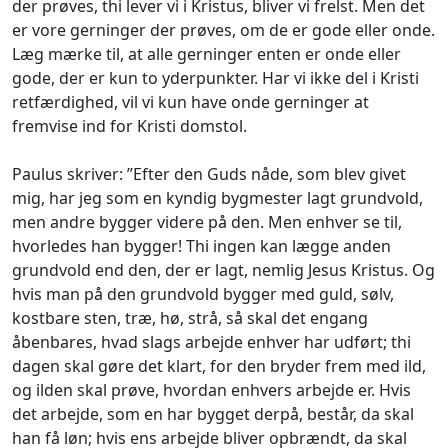
der prøves, thi lever vi i Kristus, bliver vi frelst. Men det
er vore gerninger der prøves, om de er gode eller onde.
Læg mærke til, at alle gerninger enten er onde eller
gode, der er kun to yderpunkter. Har vi ikke del i Kristi
retfærdighed, vil vi kun have onde gerninger at
fremvise ind for Kristi domstol.
Paulus skriver: ”Efter den Guds nåde, som blev givet
mig, har jeg som en kyndig bygmester lagt grundvold,
men andre bygger videre på den. Men enhver se til,
hvorledes han bygger! Thi ingen kan lægge anden
grundvold end den, der er lagt, nemlig Jesus Kristus. Og
hvis man på den grundvold bygger med guld, sølv,
kostbare sten, træ, hø, strå, så skal det engang
åbenbares, hvad slags arbejde enhver har udført; thi
dagen skal gøre det klart, for den bryder frem med ild,
og ilden skal prøve, hvordan enhvers arbejde er. Hvis
det arbejde, som en har bygget derpå, består, da skal
han få løn; hvis ens arbejde bliver opbrændt, da skal