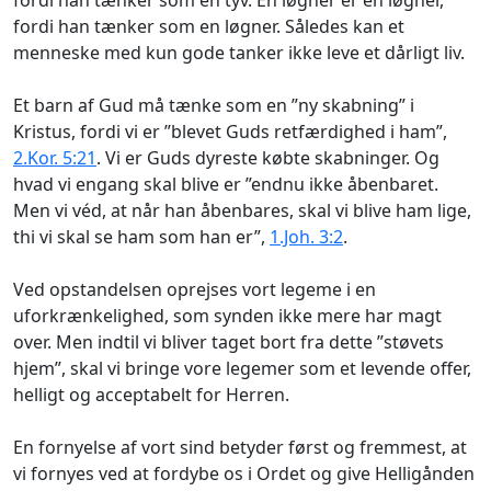
fordi han tænker som en løgner. Således kan et
menneske med kun gode tanker ikke leve et dårligt liv.
Et barn af Gud må tænke som en ”ny skabning” i
Kristus, fordi vi er ”blevet Guds retfærdighed i ham”,
2.Kor. 5:21
. Vi er Guds dyreste købte skabninger. Og
hvad vi engang skal blive er ”endnu ikke åbenbaret.
Men vi véd, at når han åbenbares, skal vi blive ham lige,
thi vi skal se ham som han er”,
1.Joh. 3:2
.
Ved opstandelsen oprejses vort legeme i en
uforkrænkelighed, som synden ikke mere har magt
over. Men indtil vi bliver taget bort fra dette ”støvets
hjem”, skal vi bringe vore legemer som et levende offer,
helligt og acceptabelt for Herren.
En fornyelse af vort sind betyder først og fremmest, at
vi fornyes ved at fordybe os i Ordet og give Helligånden