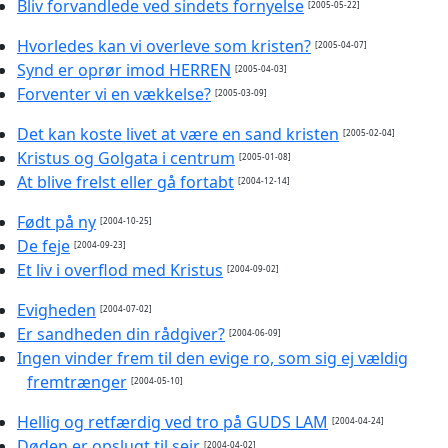
Bliv forvandlede ved sindets fornyelse
[2005-05-22]
Hvorledes kan vi overleve som kristen?
[2005-04-07]
Synd er oprør imod HERREN
[2005-04-03]
Forventer vi en vækkelse?
[2005-03-09]
Det kan koste livet at være en sand kristen
[2005-02-04]
Kristus og Golgata i centrum
[2005-01-08]
At blive frelst eller gå fortabt
[2004-12-14]
Født på ny
[2004-10-25]
De feje
[2004-09-23]
Et liv i overflod med Kristus
[2004-09-02]
Evigheden
[2004-07-02]
Er sandheden din rådgiver?
[2004-06-09]
Ingen vinder frem til den evige ro, som sig ej vældig
fremtrænger
[2004-05-10]
Hellig og retfærdig ved tro på GUDS LAM
[2004-04-24]
Døden er opslugt til sejr
[2004-04-02]