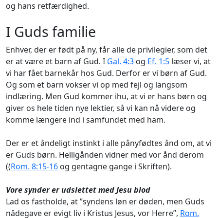
og hans retfærdighed.
I Guds familie
Enhver, der er født på ny, får alle de privilegier, som det
er at være et barn af Gud. I
Gal. 4:3
og
Ef. 1:5
læser vi, at
vi har fået barnekår hos Gud. Derfor er vi børn af Gud.
Og som et barn vokser vi op med fejl og langsom
indlæring. Men Gud kommer ihu, at vi er hans børn og
giver os hele tiden nye lektier, så vi kan nå videre og
komme længere ind i samfundet med ham.
Der er et åndeligt instinkt i alle pånyfødtes ånd om, at vi
er Guds børn. Helligånden vidner med vor ånd derom
((
Rom. 8:15-16
og gentagne gange i Skriften).
Vore synder er udslettet med Jesu blod
Lad os fastholde, at ”syndens løn er døden, men Guds
nådegave er evigt liv i Kristus Jesus, vor Herre”,
Rom.