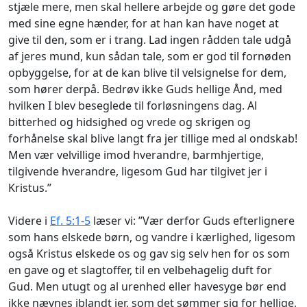
stjæle mere, men skal hellere arbejde og gøre det gode
med sine egne hænder, for at han kan have noget at
give til den, som er i trang. Lad ingen rådden tale udgå
af jeres mund, kun sådan tale, som er god til fornøden
opbyggelse, for at de kan blive til velsignelse for dem,
som hører derpå. Bedrøv ikke Guds hellige Ånd, med
hvilken I blev beseglede til forløsningens dag. Al
bitterhed og hidsighed og vrede og skrigen og
forhånelse skal blive langt fra jer tillige med al ondskab!
Men vær velvillige imod hverandre, barmhjertige,
tilgivende hverandre, ligesom Gud har tilgivet jer i
Kristus.”
Videre i
Ef. 5:1-5
læser vi: ”Vær derfor Guds efterlignere
som hans elskede børn, og vandre i kærlighed, ligesom
også Kristus elskede os og gav sig selv hen for os som
en gave og et slagtoffer, til en velbehagelig duft for
Gud. Men utugt og al urenhed eller havesyge bør end
ikke nævnes iblandt jer, som det sømmer sig for hellige,