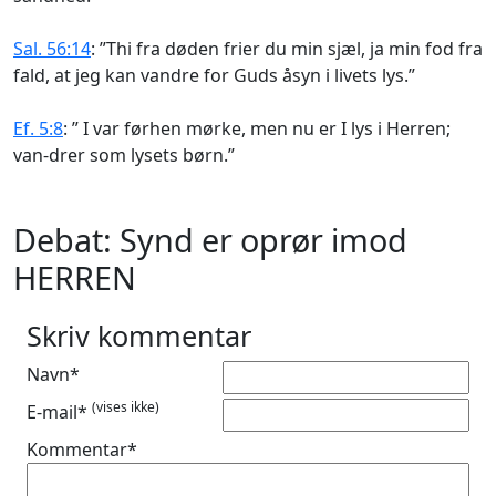
Sal. 56:14
: ”Thi fra døden frier du min sjæl, ja min fod fra
fald, at jeg kan vandre for Guds åsyn i livets lys.”
Ef. 5:8
: ” I var førhen mørke, men nu er I lys i Herren;
van-drer som lysets børn.”
Debat: Synd er oprør imod
HERREN
Skriv kommentar
Navn*
(vises ikke)
E-mail*
Kommentar*