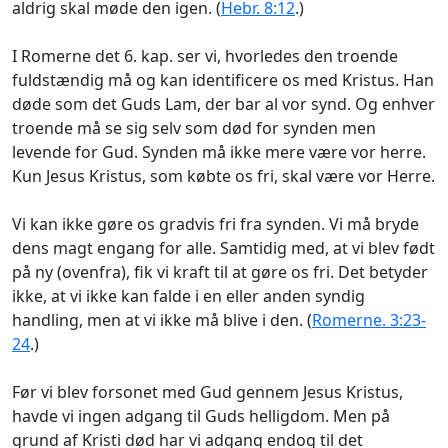
aldrig skal møde den igen. (
Hebr. 8:12
.)
I Romerne det 6. kap. ser vi, hvorledes den troende
fuldstændig må og kan identificere os med Kristus. Han
døde som det Guds Lam, der bar al vor synd. Og enhver
troende må se sig selv som død for synden men
levende for Gud. Synden må ikke mere være vor herre.
Kun Jesus Kristus, som købte os fri, skal være vor Herre.
Vi kan ikke gøre os gradvis fri fra synden. Vi må bryde
dens magt engang for alle. Samtidig med, at vi blev født
på ny (ovenfra), fik vi kraft til at gøre os fri. Det betyder
ikke, at vi ikke kan falde i en eller anden syndig
handling, men at vi ikke må blive i den. (
Romerne. 3:23-
24
.)
Før vi blev forsonet med Gud gennem Jesus Kristus,
havde vi ingen adgang til Guds helligdom. Men på
grund af Kristi død har vi adgang endog til det