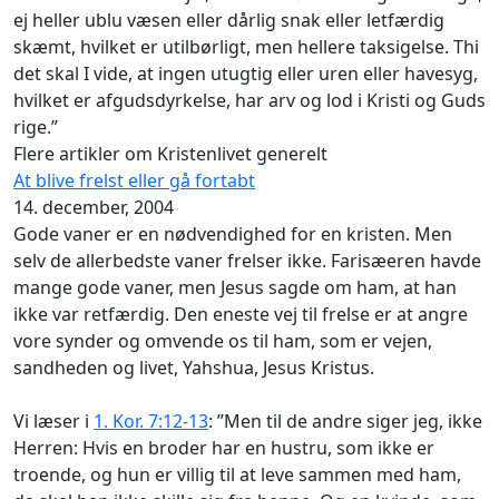
ej heller ublu væsen eller dårlig snak eller letfærdig
skæmt, hvilket er utilbørligt, men hellere taksigelse. Thi
det skal I vide, at ingen utugtig eller uren eller havesyg,
hvilket er afgudsdyrkelse, har arv og lod i Kristi og Guds
rige.”
Flere artikler om Kristenlivet generelt
At blive frelst eller gå fortabt
14. december, 2004
Gode vaner er en nødvendighed for en kristen. Men
selv de allerbedste vaner frelser ikke. Farisæeren havde
mange gode vaner, men Jesus sagde om ham, at han
ikke var retfærdig. Den eneste vej til frelse er at angre
vore synder og omvende os til ham, som er vejen,
sandheden og livet, Yahshua, Jesus Kristus.
Vi læser i
1. Kor. 7:12-13
: ”Men til de andre siger jeg, ikke
Herren: Hvis en broder har en hustru, som ikke er
troende, og hun er villig til at leve sammen med ham,