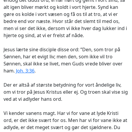
alt igen bliver mørkt og koldt i vort hjerte. Synd kan
gøre os kolde i vort væsen og få os til at tro, at vi er
bedre end vor næste. Hvor står det slemt til med os,
men vi ser det ikke, dersom vi ikke hver dag lukker ind i
hjerte og sind, at vi er frelst af nåde.
Jesus lærte sine disciple disse ord: ”Den, som tror på
Sønnen, har et evigt liv; men den, som ikke vil tro
Sønnen, skal ikke se livet, men Guds vrede bliver over
ham.
Joh. 3:36
.
Der er altså af største betydning for vort åndelige liv,
om vi tror på Jesus Kristus eller ej. Og troen skal vise sig
ved at vi adlyder hans ord.
Vi kender vanens magt. Har vi for vane at lyde Kristi
ord, er det ikke svært for os. Men har vi for vane ikke at
adlyde, er det meget svært og gør det sjældnere. Du