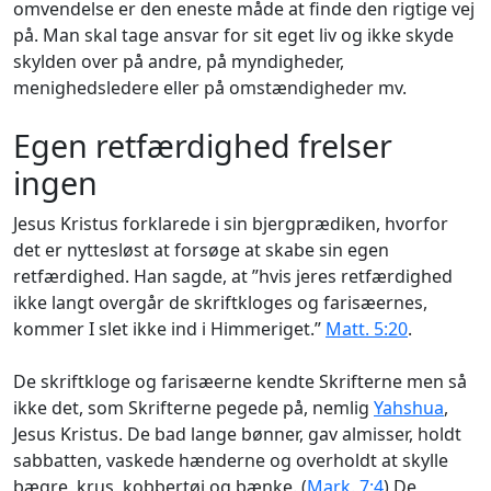
omvendelse er den eneste måde at finde den rigtige vej
på. Man skal tage ansvar for sit eget liv og ikke skyde
skylden over på andre, på myndigheder,
menighedsledere eller på omstændigheder mv.
Egen retfærdighed frelser
ingen
Jesus Kristus forklarede i sin bjergprædiken, hvorfor
det er nyttesløst at forsøge at skabe sin egen
retfærdighed. Han sagde, at ”hvis jeres retfærdighed
ikke langt overgår de skriftkloges og farisæernes,
kommer I slet ikke ind i Himmeriget.”
Matt. 5:20
.
De skriftkloge og farisæerne kendte Skrifterne men så
ikke det, som Skrifterne pegede på, nemlig
Yahshua
,
Jesus Kristus. De bad lange bønner, gav almisser, holdt
sabbatten, vaskede hænderne og overholdt at skylle
bægre, krus, kobbertøj og bænke. (
Mark. 7:4
) De