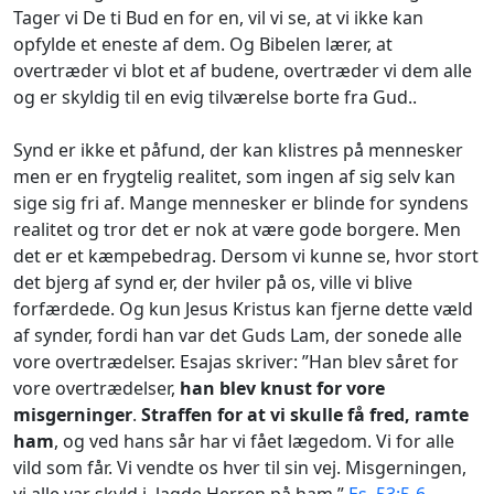
Tager vi De ti Bud en for en, vil vi se, at vi ikke kan
opfylde et eneste af dem. Og Bibelen lærer, at
overtræder vi blot et af budene, overtræder vi dem alle
og er skyldig til en evig tilværelse borte fra Gud..
Synd er ikke et påfund, der kan klistres på mennesker
men er en frygtelig realitet, som ingen af sig selv kan
sige sig fri af. Mange mennesker er blinde for syndens
realitet og tror det er nok at være gode borgere. Men
det er et kæmpebedrag. Dersom vi kunne se, hvor stort
det bjerg af synd er, der hviler på os, ville vi blive
forfærdede. Og kun Jesus Kristus kan fjerne dette væld
af synder, fordi han var det Guds Lam, der sonede alle
vore overtrædelser. Esajas skriver: ”Han blev såret for
vore overtrædelser,
han blev knust for vore
misgerninger
.
Straffen for at vi skulle få fred, ramte
ham
, og ved hans sår har vi fået lægedom. Vi for alle
vild som får. Vi vendte os hver til sin vej. Misgerningen,
vi alle var skyld i, lagde Herren på ham.”
Es. 53:5-6
.