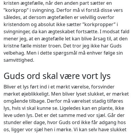
kristen ægtefælle, når den anden part sætter en
”korkprop” i svingning. Derfor må vi forstå disse vers
således, at dersom ægtefællen er velvillig overfor
kristendom og absolut ikke sætter ”korkpropper” i
svingninger, da kan ægteskabet fortsætte. I modsat fald
mener jeg, at en ægtefælle let kan blive årsag til, at den
kristne fælle mister troen. Det tror jeg ikke har Guds
velbehag. Men i dette spørgsmål må enhver følge sin
samvittighed.
Guds ord skal være vort lys
Bliver et lys ført ind i et mørkt værelse, forsvinder
mørket øjeblikkeligt. Men bliver lyset slukket, er mørket
omgående tilbage. Derfor må værelset stadig tilføres
lys, hvis vi skal kunne se. Ligeledes kan en plante, ikke
leve uden lys. Det er det samme med vor sjæl. Går der
stunder eller dage, hvor Guds ord ikke får adgang hos
os, ligger vor sjæl hen i mørke. Vi kan selv have slukket