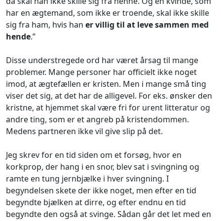
da skal han ikke skille sig fra henne. Og en kvinde, som
har en ægtemand, som ikke er troende, skal ikke skille
sig fra ham, hvis han
er villig til at leve sammen med
hende
.”
Disse understregede ord har været årsag til mange
problemer. Mange personer har officielt ikke noget
imod, at ægtefællen er kristen. Men i mange små ting
viser det sig, at det har de alligevel. For eks. ønsker den
kristne, at hjemmet skal være fri for urent litteratur og
andre ting, som er et angreb på kristendommen.
Medens partneren ikke vil give slip på det.
Jeg skrev for en tid siden om et forsøg, hvor en
korkprop, der hang i en snor, blev sat i svingning og
ramte en tung jernbjælke i hver svingning. I
begyndelsen skete der ikke noget, men efter en tid
begyndte bjælken at dirre, og efter endnu en tid
begyndte den også at svinge. Sådan går det let med en