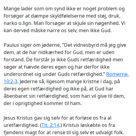
Mange lader som om synd ikke er noget problem og
forsøger at dæmpe skyldfølelserne med støj, druk,
narko o.lign. Man forsøger at skjule sin nøgenhed. Vi
kan derved måske narre os selv, men ikke Gud.
Paulus siger om jøderne, ”Det vidnesbyrd må jeg give
dem, at de har nidkærhed for Gud, men er uden
forstand. De forstår jo ikke Guds retfærdighed men
søger at hævde deres egen og har derfor ikke
underordnet sig under Guds retfærdighed.”
Romerne.
10:2-3
. Jøderne så, ligesom mange kristne i dag, på
deres egen retfærdighed og ikke på, at Gud har
åbenbaret sin retfærdighed, som han vil give til dem,
der i oprigtighed kommer til ham.
Jesus Kristus gav sig selv for at forløse os fra al
uretfærdighed. (
Tit. 2:14
.) Kristus løskøbte os fra
fjendens magt for at rense til sig selv et udvalgt folk.