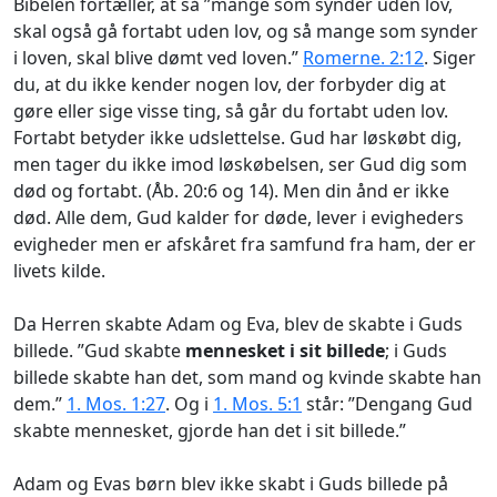
Bibelen fortæller, at så ”mange som synder uden lov,
skal også gå fortabt uden lov, og så mange som synder
i loven, skal blive dømt ved loven.”
Romerne. 2:12
. Siger
du, at du ikke kender nogen lov, der forbyder dig at
gøre eller sige visse ting, så går du fortabt uden lov.
Fortabt betyder ikke udslettelse. Gud har løskøbt dig,
men tager du ikke imod løskøbelsen, ser Gud dig som
død og fortabt. (Åb. 20:6 og 14). Men din ånd er ikke
død. Alle dem, Gud kalder for døde, lever i evigheders
evigheder men er afskåret fra samfund fra ham, der er
livets kilde.
Da Herren skabte Adam og Eva, blev de skabte i Guds
billede. ”Gud skabte
mennesket i sit billede
; i Guds
billede skabte han det, som mand og kvinde skabte han
dem.”
1. Mos. 1:27
. Og i
1. Mos. 5:1
står: ”Dengang Gud
skabte mennesket, gjorde han det i sit billede.”
Adam og Evas børn blev ikke skabt i Guds billede på