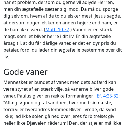
har et problem, dersom du gerne vil adlyde Herren,
men din ægtefælle sætter sig imod. Da må du spørge
dig selv om, hvem af de to du elsker mest. Jesus sagde,
at dersom nogen elsker en anden højere end ham, er
de ham ikke værd. (
Matt. 10:37
.) Vanen er en stærk
magt, som let bliver herre i dit liv. Er din ægtefælle
årsag til, at du får dårlige vaner, er det en dyr pris du
betaler, fordi du lader din ægtefælle bestemme over dit
liv.
Gode vaner
Mennesket er bundet af vaner, men dets adfærd kan
være styret af en stærk vilje, så vanerne bliver gode
vaner. Paulus giver en række formaninger i
Ef. 4:25-32
:
”Aflæg løgnen og tal sandhed, hver med sin næste,
fordi vi er hverandres lemmer. Bliver I vrede, da synd
ikke; lad ikke solen gå ned over jeres forbitrelse; giv
heller ikke Djævelen råderum! Den, der stjæler, må ikke