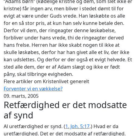
”Adams børn” (kødelige kristne og dem, som slet ikke er
kristne) får ingen arv, men bliver i stedet dømt til for
evigt at være under Guds vrede. Han løskøbte os alle
for en så stor pris, at kun han selv kunne betale den.
Derfor vil dem, der ringeagter denne løskøbelse,
forbliver under hans vrede, thi de ringeagter derved
hans frelse. Herren har ikke skabt nogen til ikke at
skulle løskøbes, derfor har han givet alle et liv, der ikke
kan udslettes. Og derfor er der også et evigt helvede. Et
sted alle dem, der er af Adam slægt og ikke er født
påny, skal tilbringe evigheden.
Flere artikler om Kristenlivet generelt
Forventer vi en vækkelse?
09. marts, 2005
Retfærdighed er det modsatte
af synd
Al uretfærdighed er synd. (
1. Joh. 5:17
.) Hvad er da
uretfærdighed. Det er det modsatte af retfærdighed.