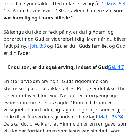
grund af syndefaldet. Derfor læser vi også i
1. Mos. 5:3
:
”Da Adam havde levet i 130 år, avlede han en søn,
som
var ham lig og i hans billede
.”
Så længe du ikke er født på ny, er du lig Adam, og
oprøret imod Gud er videreført i dig. Men når du bliver
født på ny, (
Joh. 3:3
og 12), er du i Guds familie, og Gud
er din Fader.
Er du søn, er du også arving, indsat af Gud
Gal. 4:7
En stor arv! Som arving til Guds rigdomme kan
størrelsen på din arv ikke tælles. Penge er det ikke, thi
de er intet værd for Gud. Nej, det er uforgængelige,
evige rigdomme. Jesus sagde: ”Kom hid, I som er
velsignet af min Fader, og tag det rige i eje, som er gjort
rede til jer fra verdens grundvold blev lagt
Matt. 25:34
.
Da skal det blive klart, at Himmelen er en ren gave, som
vi ikke har fortjent, men som Jesus ved sin død i vort