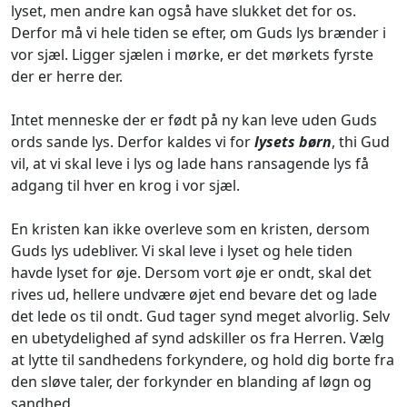
lyset, men andre kan også have slukket det for os.
Derfor må vi hele tiden se efter, om Guds lys brænder i
vor sjæl. Ligger sjælen i mørke, er det mørkets fyrste
der er herre der.
Intet menneske der er født på ny kan leve uden Guds
ords sande lys. Derfor kaldes vi for
lysets børn
, thi Gud
vil, at vi skal leve i lys og lade hans ransagende lys få
adgang til hver en krog i vor sjæl.
En kristen kan ikke overleve som en kristen, dersom
Guds lys udebliver. Vi skal leve i lyset og hele tiden
havde lyset for øje. Dersom vort øje er ondt, skal det
rives ud, hellere undvære øjet end bevare det og lade
det lede os til ondt. Gud tager synd meget alvorlig. Selv
en ubetydelighed af synd adskiller os fra Herren. Vælg
at lytte til sandhedens forkyndere, og hold dig borte fra
den sløve taler, der forkynder en blanding af løgn og
sandhed.