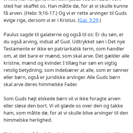
sted har skaffet os. Han måtte dø, for at vi skulle kunne
få arven. (Hebr. 9;16-17.) Og vi er rette arvinger til Guds
evige rige, dersom vi er i Kristus. (
Gal. 3:29
.)
Paulus sagde til galaterne og også til os: Er du søn, er
du også arving, indsat af Gud. Udtrykket
søn
i Det nye
Testamente er ikke en patriarkalsk term, som handler
om, at det bare er mænd, som skal arve. Det gælder alle
kristne, mænd og kvinder
. I tillæg har
søn
en vigtig
retslig betydning, som indebærer at alle, som er
sønner
eller
børn
, også er juridiske arvinger. Alle Guds børn
skal arve deres himmelske Fader.
Som Guds højt elskede børn vil vi ikke foragte arven
eller sløse den bort. Vi vil glæde os over den og takke
ham, som måtte dø, for at vi skulle blive arvinger til den
himmelske herlighed.