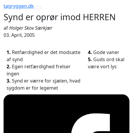
tagryggen
.dk
Toggle navigation
Synd er oprør imod HERREN
af
Holger Skov Særkjær
03. April, 2005
1.
Retfærdighed er det modsatte
4.
Gode vaner
af synd
5.
Guds ord skal
2.
Egen retfærdighed frelser
være vort lys
ingen
3.
Synd er værre for sjælen, hvad
sygdom er for legemet