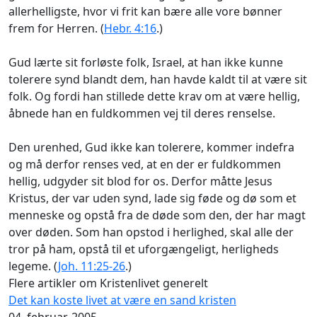
allerhelligste, hvor vi frit kan bære alle vore bønner
frem for Herren. (
Hebr. 4:16
.)
Gud lærte sit forløste folk, Israel, at han ikke kunne
tolerere synd blandt dem, han havde kaldt til at være sit
folk. Og fordi han stillede dette krav om at være hellig,
åbnede han en fuldkommen vej til deres renselse.
Den urenhed, Gud ikke kan tolerere, kommer indefra
og må derfor renses ved, at en der er fuldkommen
hellig, udgyder sit blod for os. Derfor måtte Jesus
Kristus, der var uden synd, lade sig føde og dø som et
menneske og opstå fra de døde som den, der har magt
over døden. Som han opstod i herlighed, skal alle der
tror på ham, opstå til et uforgængeligt, herligheds
legeme. (
Joh. 11:25-26
.)
Flere artikler om Kristenlivet generelt
Det kan koste livet at være en sand kristen
04. februar, 2005