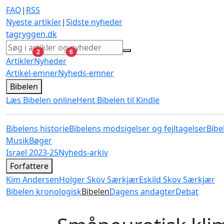
FAQ
|
RSS
Nyeste artikler
|
Sidste nyheder
tagryggen
.dk
ulæste
ulæste
2
6
Artikler
Nyheder
Artikel-emner
Nyheds-emner
Bibelen
Læs Bibelen online
Hent Bibelen til Kindle
Bibelens historie
Bibelens modsigelser og fejltagelser
Bibe
Musik
Bøger
Israel 2023-25
Nyheds-arkiv
Forfattere
Kim Andersen
Holger Skov Særkjær
Eskild Skov Særkjær
Bibelen kronologisk
Bibelen
Dagens andagter
Debat