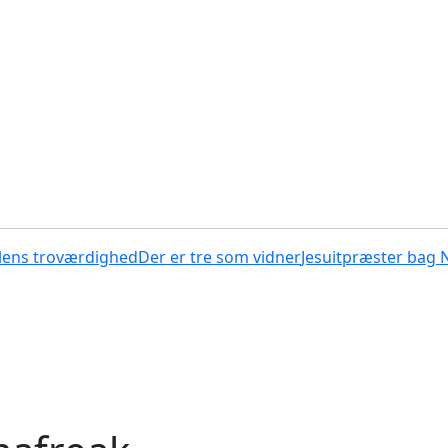
lens troværdighed
Der er tre som vidner
Jesuitpræster bag 