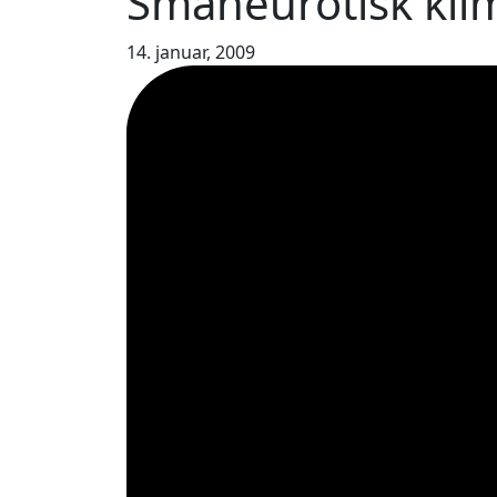
Småneurotisk kli
14. januar, 2009