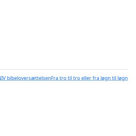
NIV bibeloversættelsen
Fra tro til tro eller fra løgn til løgn