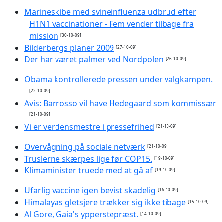
Marineskibe med svineinfluenza udbrud efter
H1N1 vaccinationer - Fem vender tilbage fra
mission
[30-10-09]
Bilderbergs planer 2009
[27-10-09]
Der har været palmer ved Nordpolen
[26-10-09]
Obama kontrollerede pressen under valgkampen.
[22-10-09]
Avis: Barrosso vil have Hedegaard som kommissær
[21-10-09]
Vi er verdensmestre i pressefrihed
[21-10-09]
Overvågning på sociale netværk
[21-10-09]
Truslerne skærpes lige før COP15.
[19-10-09]
Klimaminister truede med at gå af
[19-10-09]
Ufarlig vaccine igen bevist skadelig
[16-10-09]
Himalayas gletsjere trækker sig ikke tibage
[15-10-09]
Al Gore, Gaia's ypperstepræst.
[14-10-09]