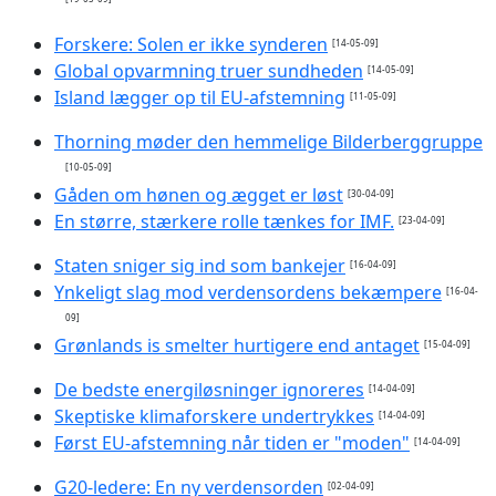
Forskere: Solen er ikke synderen
[14-05-09]
Global opvarmning truer sundheden
[14-05-09]
Island lægger op til EU-afstemning
[11-05-09]
Thorning møder den hemmelige Bilderberggruppe
[10-05-09]
Gåden om hønen og ægget er løst
[30-04-09]
En større, stærkere rolle tænkes for IMF.
[23-04-09]
Staten sniger sig ind som bankejer
[16-04-09]
Ynkeligt slag mod verdensordens bekæmpere
[16-04-
09]
Grønlands is smelter hurtigere end antaget
[15-04-09]
De bedste energiløsninger ignoreres
[14-04-09]
Skeptiske klimaforskere undertrykkes
[14-04-09]
Først EU-afstemning når tiden er "moden"
[14-04-09]
G20-ledere: En ny verdensorden
[02-04-09]