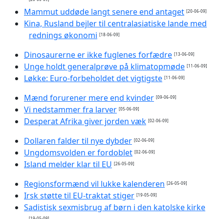
Mammut uddøde langt senere end antaget
[20-06-09]
Kina, Rusland bejler til centralasiatiske lande med
rednings økonomi
[18-06-09]
Dinosaurerne er ikke fuglenes forfædre
[13-06-09]
Unge holdt generalprøve på klimatopmøde
[11-06-09]
Løkke: Euro-forbeholdet det vigtigste
[11-06-09]
Mænd forurener mere end kvinder
[09-06-09]
Vi nedstammer fra larver
[05-06-09]
Desperat Afrika giver jorden væk
[02-06-09]
Dollaren falder til nye dybder
[02-06-09]
Ungdomsvolden er fordoblet
[02-06-09]
Island melder klar til EU
[26-05-09]
Regionsformænd vil lukke kalenderen
[26-05-09]
Irsk støtte til EU-traktat stiger
[19-05-09]
Sadistisk sexmisbrug af børn i den katolske kirke
[19-05-09]