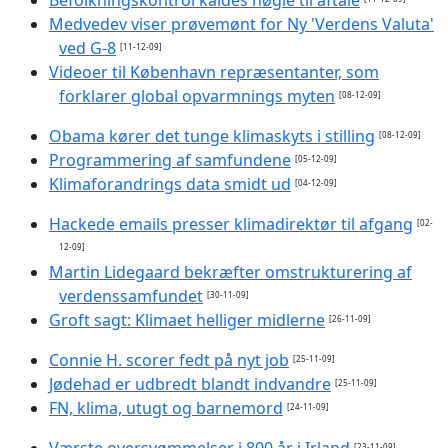
Medvedev viser prøvemønt for Ny 'Verdens Valuta'
ved G-8
[11-12-09]
Videoer til København repræsentanter, som
forklarer global opvarmnings myten
[08-12-09]
Obama kører det tunge klimaskyts i stilling
[08-12-09]
Programmering af samfundene
[05-12-09]
Klimaforandrings data smidt ud
[04-12-09]
Hackede emails presser klimadirektør til afgang
[02-
12-09]
Martin Lidegaard bekræfter omstrukturering af
verdenssamfundet
[30-11-09]
Groft sagt: Klimaet helliger midlerne
[26-11-09]
Connie H. scorer fedt på nyt job
[25-11-09]
Jødehad er udbredt blandt indvandre
[25-11-09]
FN, klima, utugt og barnemord
[24-11-09]
Værste oversvømmelser i 800 år i Irland
[23-11-09]