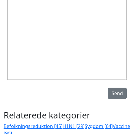
Send
Relaterede kategorier
Befolkningsreduktion [45]
H1N1 [29]
Sygdom [64]
Vaccine
[90]