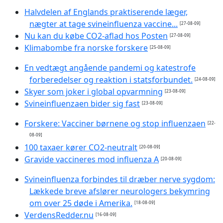
Halvdelen af Englands praktiserende læger,
nægter at tage svineinfluenza vaccine...
[27-08-09]
Nu kan du købe CO2-aflad hos Posten
[27-08-09]
Klimabombe fra norske forskere
[25-08-09]
En vedtægt angående pandemi og katestrofe
forberedelser og reaktion i statsforbundet.
[24-08-09]
Skyer som joker i global opvarmning
[23-08-09]
Svineinfluenzaen bider sig fast
[23-08-09]
Forskere: Vacciner børnene og stop influenzaen
[22-
08-09]
100 taxaer kører CO2-neutralt
[20-08-09]
Gravide vaccineres mod influenza A
[20-08-09]
Svineinfluenza forbindes til dræber nerve sygdom:
Lækkede breve afslører neurologers bekymring
om over 25 døde i Amerika.
[18-08-09]
VerdensRedder.nu
[16-08-09]