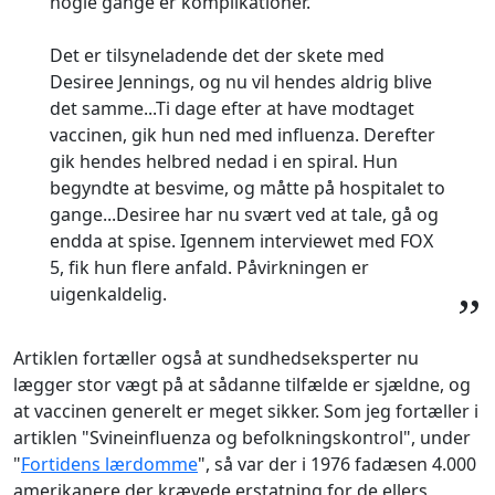
nogle gange er komplikationer.
Det er tilsyneladende det der skete med
Desiree Jennings, og nu vil hendes aldrig blive
det samme...Ti dage efter at have modtaget
vaccinen, gik hun ned med influenza. Derefter
gik hendes helbred nedad i en spiral. Hun
begyndte at besvime, og måtte på hospitalet to
gange...Desiree har nu svært ved at tale, gå og
endda at spise. Igennem interviewet med FOX
5, fik hun flere anfald. Påvirkningen er
uigenkaldelig.
”
Artiklen fortæller også at sundhedseksperter nu
lægger stor vægt på at sådanne tilfælde er sjældne, og
at vaccinen generelt er meget sikker. Som jeg fortæller i
artiklen "Svineinfluenza og befolkningskontrol", under
"
Fortidens lærdomme
", så var der i 1976 fadæsen 4.000
amerikanere der krævede erstatning for de ellers