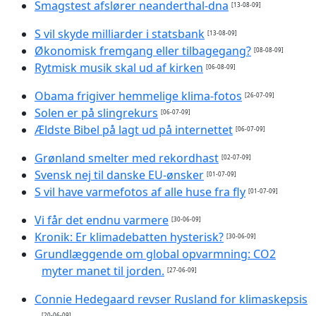
Smagstest afslører neanderthal-dna
[13-08-09]
S vil skyde milliarder i statsbank
[13-08-09]
Økonomisk fremgang eller tilbagegang?
[08-08-09]
Rytmisk musik skal ud af kirken
[06-08-09]
Obama frigiver hemmelige klima-fotos
[26-07-09]
Solen er på slingrekurs
[06-07-09]
Ældste Bibel på lagt ud på internettet
[06-07-09]
Grønland smelter med rekordhast
[02-07-09]
Svensk nej til danske EU-ønsker
[01-07-09]
S vil have varmefotos af alle huse fra fly
[01-07-09]
Vi får det endnu varmere
[30-06-09]
Kronik: Er klimadebatten hysterisk?
[30-06-09]
Grundlæggende om global opvarmning: CO2
myter manet til jorden.
[27-06-09]
Connie Hedegaard revser Rusland for klimaskepsis
[20-06-09]