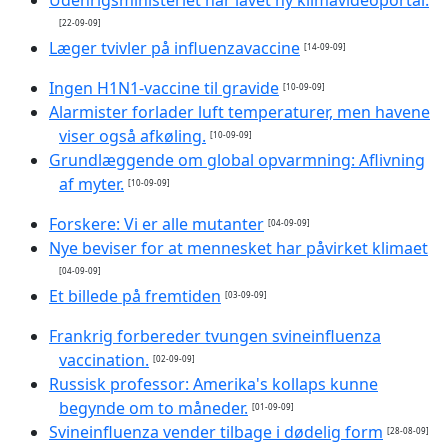
[22-09-09]
Læger tvivler på influenzavaccine
[14-09-09]
Ingen H1N1-vaccine til gravide
[10-09-09]
Alarmister forlader luft temperaturer, men havene
viser også afkøling.
[10-09-09]
Grundlæggende om global opvarmning: Aflivning
af myter.
[10-09-09]
Forskere: Vi er alle mutanter
[04-09-09]
Nye beviser for at mennesket har påvirket klimaet
[04-09-09]
Et billede på fremtiden
[03-09-09]
Frankrig forbereder tvungen svineinfluenza
vaccination.
[02-09-09]
Russisk professor: Amerika's kollaps kunne
begynde om to måneder.
[01-09-09]
Svineinfluenza vender tilbage i dødelig form
[28-08-09]