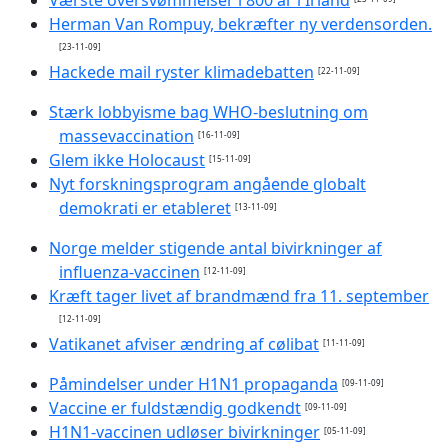
Herman Van Rompuy, bekræfter ny verdensorden.
[23-11-09]
Hackede mail ryster klimadebatten
[22-11-09]
Stærk lobbyisme bag WHO-beslutning om
massevaccination
[16-11-09]
Glem ikke Holocaust
[15-11-09]
Nyt forskningsprogram angående globalt
demokrati er etableret
[13-11-09]
Norge melder stigende antal bivirkninger af
influenza-vaccinen
[12-11-09]
Kræft tager livet af brandmænd fra 11. september
[12-11-09]
Vatikanet afviser ændring af cølibat
[11-11-09]
Påmindelser under H1N1 propaganda
[09-11-09]
Vaccine er fuldstændig godkendt
[09-11-09]
H1N1-vaccinen udløser bivirkninger
[05-11-09]