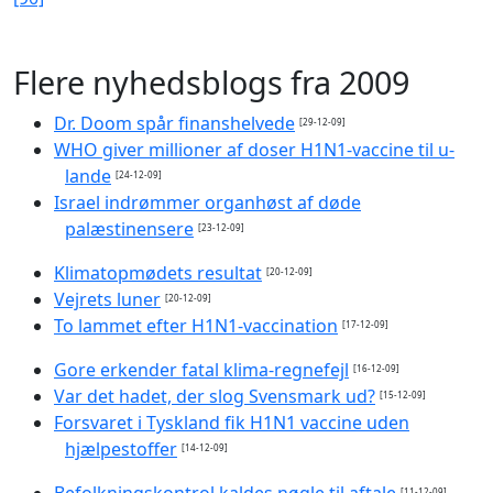
Flere nyhedsblogs fra 2009
Dr. Doom spår finanshelvede
[29-12-09]
WHO giver millioner af doser H1N1-vaccine til u-
lande
[24-12-09]
Israel indrømmer organhøst af døde
palæstinensere
[23-12-09]
Klimatopmødets resultat
[20-12-09]
Vejrets luner
[20-12-09]
To lammet efter H1N1-vaccination
[17-12-09]
Gore erkender fatal klima-regnefejl
[16-12-09]
Var det hadet, der slog Svensmark ud?
[15-12-09]
Forsvaret i Tyskland fik H1N1 vaccine uden
hjælpestoffer
[14-12-09]
Befolkningskontrol kaldes nøgle til aftale
[11-12-09]