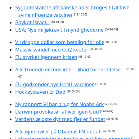
Sygdomsramte afrikanske aber bruges til at lave
svineinfluenza vacciner
[13-10-09]
Boykot Israel...
[10-10-09]
USA: Nye miljøkrav til myndighederne
[06-10-09]
Vil droppe dollar som betaling for olie
[06-10-09]
Massiv svindel med CO2 kvoter
[06-10-09]
EU styrket igennem krisen
[05-10-09]
Alle troende er muslimer - Jihad forberedelse...
[01-10-
09]
EU godkender nye H1N1-vacciner
[30-09-09]
Hockeystaven Er Død
[30-09-09]
Ny rapport: Vi har brug for Noahs Ark
[29-09-09]
Darwin-provokatør afliver igen Gud
[29-09-09]
Verdens ældste dyr med fjer er fundet
[26-09-09]
Alle øjne hviler på Obamas FN-debut
[24-09-09]
Udenrigsministeriet har lavet ny klimavideoportal.