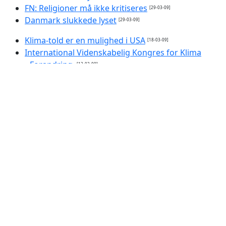
FN: Religioner må ikke kritiseres
[29-03-09]
Danmark slukkede lyset
[29-03-09]
Klima-told er en mulighed i USA
[18-03-09]
International Videnskabelig Kongres for Klima
Forandring.
[13-03-09]
Obama vil gøre lægers medvirken til abort
obligatorisk
[12-03-09]
Gudløse vinder frem
[12-03-09]
Værre end ventet - men ikke for sent
[11-03-09]
Klima 'fornægtelse' er nu en psykisk lidelse
[11-03-09]
Hvis klimaet tipper over...
[11-03-09]
Klimapolitikere har ikke tid til mere videnskab
[10-03-
09]
»Det får konsekvenser for os alle«
[10-03-09]
Enorm klimaregning til Danmark
[09-03-09]
Paven besøger Mellemøsten i maj
[08-03-09]