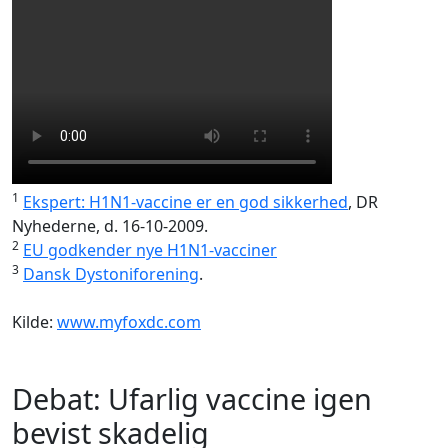
1
Ekspert: H1N1-vaccine er en god sikkerhed
, DR
Nyhederne, d. 16-10-2009.
2
EU godkender nye H1N1-vacciner
3
Dansk Dystoniforening
.
Kilde:
www.myfoxdc.com
Debat: Ufarlig vaccine igen
bevist skadelig