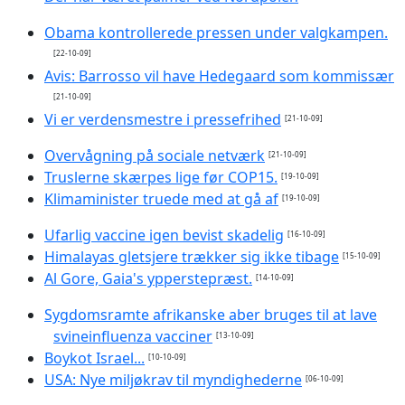
Obama kontrollerede pressen under valgkampen.
[22-10-09]
Avis: Barrosso vil have Hedegaard som kommissær
[21-10-09]
Vi er verdensmestre i pressefrihed
[21-10-09]
Overvågning på sociale netværk
[21-10-09]
Truslerne skærpes lige før COP15.
[19-10-09]
Klimaminister truede med at gå af
[19-10-09]
Ufarlig vaccine igen bevist skadelig
[16-10-09]
Himalayas gletsjere trækker sig ikke tibage
[15-10-09]
Al Gore, Gaia's ypperstepræst.
[14-10-09]
Sygdomsramte afrikanske aber bruges til at lave
svineinfluenza vacciner
[13-10-09]
Boykot Israel...
[10-10-09]
USA: Nye miljøkrav til myndighederne
[06-10-09]