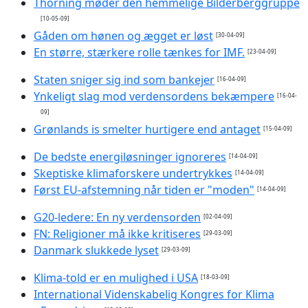
Thorning møder den hemmelige Bilderberggruppe
[10-05-09]
Gåden om hønen og ægget er løst
[30-04-09]
En større, stærkere rolle tænkes for IMF.
[23-04-09]
Staten sniger sig ind som bankejer
[16-04-09]
Ynkeligt slag mod verdensordens bekæmpere
[16-04-
09]
Grønlands is smelter hurtigere end antaget
[15-04-09]
De bedste energiløsninger ignoreres
[14-04-09]
Skeptiske klimaforskere undertrykkes
[14-04-09]
Først EU-afstemning når tiden er "moden"
[14-04-09]
G20-ledere: En ny verdensorden
[02-04-09]
FN: Religioner må ikke kritiseres
[29-03-09]
Danmark slukkede lyset
[29-03-09]
Klima-told er en mulighed i USA
[18-03-09]
International Videnskabelig Kongres for Klima