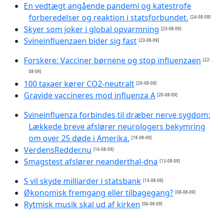
En vedtægt angående pandemi og katestrofe
forberedelser og reaktion i statsforbundet.
[24-08-09]
Skyer som joker i global opvarmning
[23-08-09]
Svineinfluenzaen bider sig fast
[23-08-09]
Forskere: Vacciner børnene og stop influenzaen
[22-
08-09]
100 taxaer kører CO2-neutralt
[20-08-09]
Gravide vaccineres mod influenza A
[20-08-09]
Svineinfluenza forbindes til dræber nerve sygdom:
Lækkede breve afslører neurologers bekymring
om over 25 døde i Amerika.
[18-08-09]
VerdensRedder.nu
[16-08-09]
Smagstest afslører neanderthal-dna
[13-08-09]
S vil skyde milliarder i statsbank
[13-08-09]
Økonomisk fremgang eller tilbagegang?
[08-08-09]
Rytmisk musik skal ud af kirken
[06-08-09]