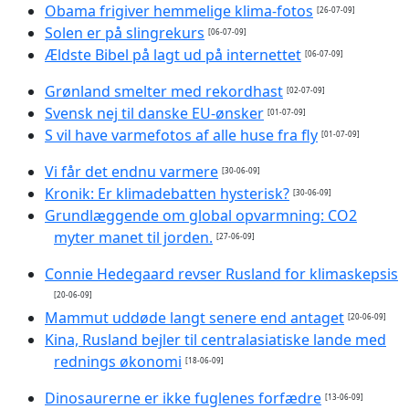
Obama frigiver hemmelige klima-fotos
[26-07-09]
Solen er på slingrekurs
[06-07-09]
Ældste Bibel på lagt ud på internettet
[06-07-09]
Grønland smelter med rekordhast
[02-07-09]
Svensk nej til danske EU-ønsker
[01-07-09]
S vil have varmefotos af alle huse fra fly
[01-07-09]
Vi får det endnu varmere
[30-06-09]
Kronik: Er klimadebatten hysterisk?
[30-06-09]
Grundlæggende om global opvarmning: CO2
myter manet til jorden.
[27-06-09]
Connie Hedegaard revser Rusland for klimaskepsis
[20-06-09]
Mammut uddøde langt senere end antaget
[20-06-09]
Kina, Rusland bejler til centralasiatiske lande med
rednings økonomi
[18-06-09]
Dinosaurerne er ikke fuglenes forfædre
[13-06-09]