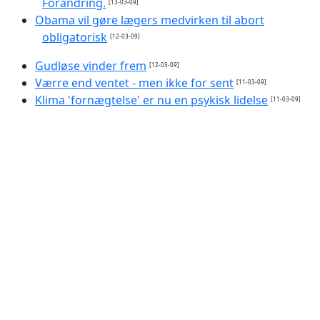
Forandring.
[13-03-09]
Obama vil gøre lægers medvirken til abort
obligatorisk
[12-03-09]
Gudløse vinder frem
[12-03-09]
Værre end ventet - men ikke for sent
[11-03-09]
Klima 'fornægtelse' er nu en psykisk lidelse
[11-03-09]
Hvis klimaet tipper over...
[11-03-09]
Klimapolitikere har ikke tid til mere videnskab
[10-03-
09]
»Det får konsekvenser for os alle«
[10-03-09]
Enorm klimaregning til Danmark
[09-03-09]
Paven besøger Mellemøsten i maj
[08-03-09]
Gammel dansk sø rummer klimasvar
[05-03-09]
Klima-DM skal ændre din adfærd
[05-03-09]
Staten hjernevasker børn for at 'genopdrage'
deres forældre til grønt diktatur
[06-02-09]