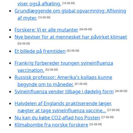
viser også afkøling.
[10-09-09]
Grundlæggende om global opvarmning: Aflivning
af myter.
[10-09-09]
Forskere: Vi er alle mutanter
[04-09-09]
Nye beviser for at mennesket har påvirket klimaet
[04-09-09]
Et billede på fremtiden
[03-09-09]
Frankrig forbereder tvungen svineinfluenza
vaccination.
[02-09-09]
Russisk professor: Amerika's kollaps kunne
begynde om to måneder.
[01-09-09]
Svineinfluenza vender tilbage i dødelig form
[28-08-09]
Halvdelen af Englands praktiserende læger,
nægter at tage svineinfluenza vaccine...
[27-08-09]
Nu kan du købe CO2-aflad hos Posten
[27-08-09]
Klimabombe fra norske forskere
[25-08-09]