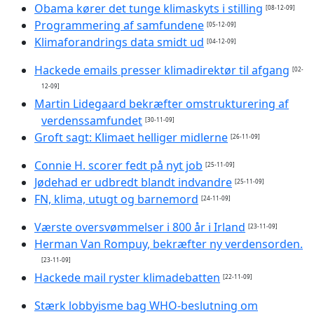
Obama kører det tunge klimaskyts i stilling
[08-12-09]
Programmering af samfundene
[05-12-09]
Klimaforandrings data smidt ud
[04-12-09]
Hackede emails presser klimadirektør til afgang
[02-
12-09]
Martin Lidegaard bekræfter omstrukturering af
verdenssamfundet
[30-11-09]
Groft sagt: Klimaet helliger midlerne
[26-11-09]
Connie H. scorer fedt på nyt job
[25-11-09]
Jødehad er udbredt blandt indvandre
[25-11-09]
FN, klima, utugt og barnemord
[24-11-09]
Værste oversvømmelser i 800 år i Irland
[23-11-09]
Herman Van Rompuy, bekræfter ny verdensorden.
[23-11-09]
Hackede mail ryster klimadebatten
[22-11-09]
Stærk lobbyisme bag WHO-beslutning om