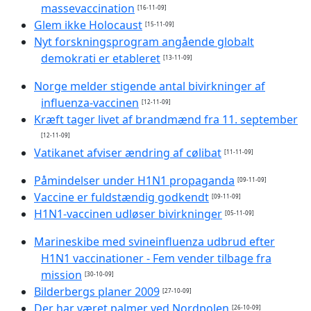
massevaccination
[16-11-09]
Glem ikke Holocaust
[15-11-09]
Nyt forskningsprogram angående globalt
demokrati er etableret
[13-11-09]
Norge melder stigende antal bivirkninger af
influenza-vaccinen
[12-11-09]
Kræft tager livet af brandmænd fra 11. september
[12-11-09]
Vatikanet afviser ændring af cølibat
[11-11-09]
Påmindelser under H1N1 propaganda
[09-11-09]
Vaccine er fuldstændig godkendt
[09-11-09]
H1N1-vaccinen udløser bivirkninger
[05-11-09]
Marineskibe med svineinfluenza udbrud efter
H1N1 vaccinationer - Fem vender tilbage fra
mission
[30-10-09]
Bilderbergs planer 2009
[27-10-09]
Der har været palmer ved Nordpolen
[26-10-09]