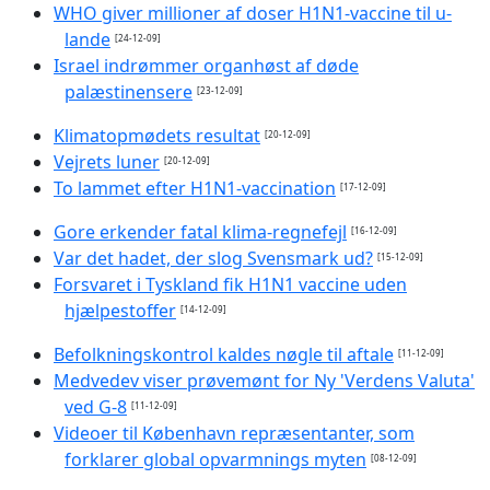
WHO giver millioner af doser H1N1-vaccine til u-
lande
[24-12-09]
Israel indrømmer organhøst af døde
palæstinensere
[23-12-09]
Klimatopmødets resultat
[20-12-09]
Vejrets luner
[20-12-09]
To lammet efter H1N1-vaccination
[17-12-09]
Gore erkender fatal klima-regnefejl
[16-12-09]
Var det hadet, der slog Svensmark ud?
[15-12-09]
Forsvaret i Tyskland fik H1N1 vaccine uden
hjælpestoffer
[14-12-09]
Befolkningskontrol kaldes nøgle til aftale
[11-12-09]
Medvedev viser prøvemønt for Ny 'Verdens Valuta'
ved G-8
[11-12-09]
Videoer til København repræsentanter, som
forklarer global opvarmnings myten
[08-12-09]