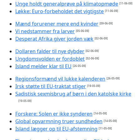
Unge holdt generalprøve på klimatopmøde
[11-06-09]
Løkke: Euro-forbeholdet det vigtigste
[11-06-09]
Mænd forurener mere end kvinder
[09-06-09]
Vi nedstammer fra larver
[05-06-09]
Desperat Afrika giver jorden væk
[02-06-09]
Dollaren falder til nye dybder
[02-06-09]
Ungdomsvolden er fordoblet
[02-06-09]
Island melder klar til EU
[26-05-09]
Regionsformænd vil lukke kalenderen
[26-05-09]
Irsk støtte til EU-traktat stiger
[19-05-09]
Sadistisk sexmisbrug af børn i den katolske kirke
[19-05-09]
Forskere: Solen er ikke synderen
[14-05-09]
Global opvarmning truer sundheden
[14-05-09]
Island lægger op til EU-afstemning
[11-05-09]