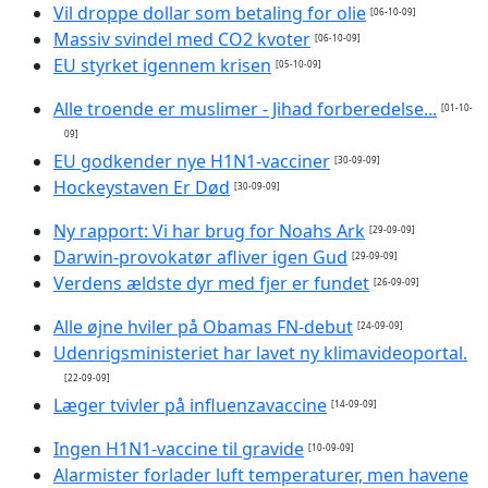
Vil droppe dollar som betaling for olie
[06-10-09]
Massiv svindel med CO2 kvoter
[06-10-09]
EU styrket igennem krisen
[05-10-09]
Alle troende er muslimer - Jihad forberedelse...
[01-10-
09]
EU godkender nye H1N1-vacciner
[30-09-09]
Hockeystaven Er Død
[30-09-09]
Ny rapport: Vi har brug for Noahs Ark
[29-09-09]
Darwin-provokatør afliver igen Gud
[29-09-09]
Verdens ældste dyr med fjer er fundet
[26-09-09]
Alle øjne hviler på Obamas FN-debut
[24-09-09]
Udenrigsministeriet har lavet ny klimavideoportal.
[22-09-09]
Læger tvivler på influenzavaccine
[14-09-09]
Ingen H1N1-vaccine til gravide
[10-09-09]
Alarmister forlader luft temperaturer, men havene