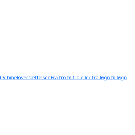
NIV bibeloversættelsen
Fra tro til tro eller fra løgn til løgn