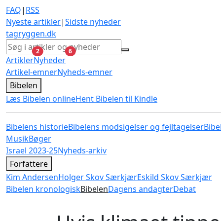
FAQ
|
RSS
Nyeste artikler
|
Sidste nyheder
tagryggen
.dk
ulæste
ulæste
2
6
Artikler
Nyheder
Artikel-emner
Nyheds-emner
Bibelen
Læs Bibelen online
Hent Bibelen til Kindle
Bibelens historie
Bibelens modsigelser og fejltagelser
Bibe
Musik
Bøger
Israel 2023-25
Nyheds-arkiv
Forfattere
Kim Andersen
Holger Skov Særkjær
Eskild Skov Særkjær
Bibelen kronologisk
Bibelen
Dagens andagter
Debat