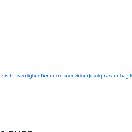
lens troværdighed
Der er tre som vidner
Jesuitpræster bag 