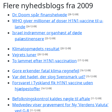
Flere nyhedsblogs fra 2009
Dr. Doom spår finanshelvede
[29-12-09]
WHO giver millioner af doser H1N1-vaccine til u-
lande
[24-12-09]
Israel indrømmer organhøst af døde
palæstinensere
[23-12-09]
Klimatopmødets resultat
[20-12-09]
Vejrets luner
[20-12-09]
To lammet efter H1N1-vaccination
[17-12-09]
Gore erkender fatal klima-regnefejl
[16-12-09]
Var det hadet, der slog Svensmark ud?
[15-12-09]
Forsvaret i Tyskland fik H1N1 vaccine uden
hjælpestoffer
[14-12-09]
Befolkningskontrol kaldes nøgle til aftale
[11-12-09]
Medvedev viser prøvemønt for Ny 'Verdens Valuta'
ved G-8
[11-12-09]