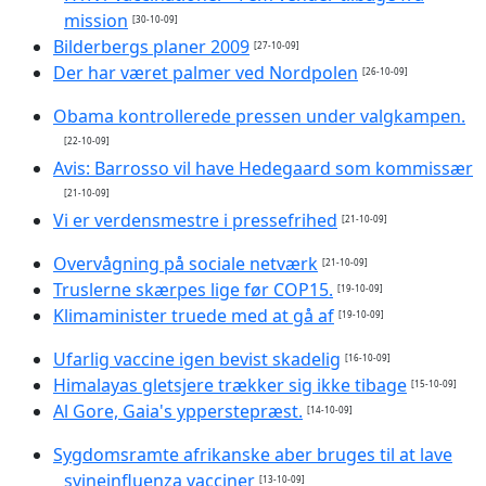
mission
[30-10-09]
Bilderbergs planer 2009
[27-10-09]
Der har været palmer ved Nordpolen
[26-10-09]
Obama kontrollerede pressen under valgkampen.
[22-10-09]
Avis: Barrosso vil have Hedegaard som kommissær
[21-10-09]
Vi er verdensmestre i pressefrihed
[21-10-09]
Overvågning på sociale netværk
[21-10-09]
Truslerne skærpes lige før COP15.
[19-10-09]
Klimaminister truede med at gå af
[19-10-09]
Ufarlig vaccine igen bevist skadelig
[16-10-09]
Himalayas gletsjere trækker sig ikke tibage
[15-10-09]
Al Gore, Gaia's ypperstepræst.
[14-10-09]
Sygdomsramte afrikanske aber bruges til at lave
svineinfluenza vacciner
[13-10-09]