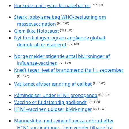
Hackede mail ryster klimadebatten
[22-11-09]
Stærk lobbyisme bag WHO-beslutning om
massevaccination
[16-11-09]
Glem ikke Holocaust
[15-11-09]
Nyt forskningsprogram angående globalt
demokrati er etableret
[13-11-09]
Norge melder stigende antal bivirkninger af
influenza-vaccinen
[12-11-09]
Kræft tager livet af brandmænd fra 11. september
[12-11-09]
Vatikanet afviser ændring af cølibat
[11-11-09]
Påmindelser under H1N1 propaganda
[09-11-09]
Vaccine er fuldstændig godkendt
[09-11-09]
H1N1-vaccinen udløser bivirkninger
[05-11-09]
Marineskibe med svineinfluenza udbrud efter
H1N1 vaccinationer - Fem vender tilbage fra