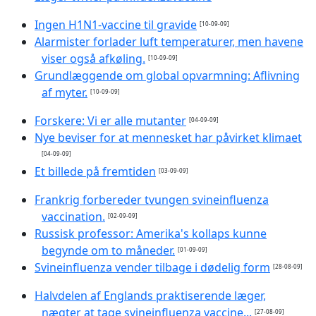
Ingen H1N1-vaccine til gravide
[10-09-09]
Alarmister forlader luft temperaturer, men havene
viser også afkøling.
[10-09-09]
Grundlæggende om global opvarmning: Aflivning
af myter.
[10-09-09]
Forskere: Vi er alle mutanter
[04-09-09]
Nye beviser for at mennesket har påvirket klimaet
[04-09-09]
Et billede på fremtiden
[03-09-09]
Frankrig forbereder tvungen svineinfluenza
vaccination.
[02-09-09]
Russisk professor: Amerika's kollaps kunne
begynde om to måneder.
[01-09-09]
Svineinfluenza vender tilbage i dødelig form
[28-08-09]
Halvdelen af Englands praktiserende læger,
nægter at tage svineinfluenza vaccine...
[27-08-09]