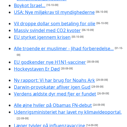
Boykot Israel...
[10-10-09]
USA: Nye miljøkrav til myndighederne
[06-10-09]
Vil droppe dollar som betaling for olie
[06-10-09]
Massiv svindel med CO2 kvoter
[06-10-09]
EU styrket igennem krisen
[05-10-09]
Alle troende er muslimer - Jihad forberedelse...
[01-10-
09]
EU godkender nye H1N1-vacciner
[30-09-09]
Hockeystaven Er Død
[30-09-09]
Ny rapport: Vi har brug for Noahs Ark
[29-09-09]
Darwin-provokatør afliver igen Gud
[29-09-09]
Verdens ældste dyr med fjer er fundet
[26-09-09]
Alle øjne hviler på Obamas FN-debut
[24-09-09]
Udenrigsministeriet har lavet ny klimavideoportal.
[22-09-09]
Læger tvivler på influenzavaccine
[14-09-09]