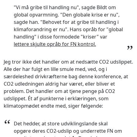
"Vi må gribe til handling nu", sagde Bildt om
global opvarmning. "Den globale krise er nu",
sagde han. "Behovet for at gribe til handling i
klimaforandring er nu". Hans opråb for "global
handling" i disse formodede "kriser" var
lettere skjulte opråb for FN kontrol.
”
Jeg tror ikke det handler om at nedsætte CO2 udslippet.
Alle der har fulgt en lille smule med, ved, og i
særdeleshed drivkræfterne bag denne konference, at
CO2 udledningen aldrig har været, eller bliver et
problem. Det handler om at tjene penge på CO2
udslippet. Ét af punkterne i erklæringen, som
klimatopmødet endte med, siger følgende:
“
Det hedder, at store udviklingslande skal
opgøre deres CO2-udslip og underrette FN om