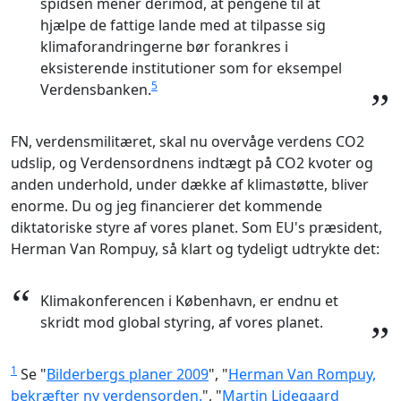
spidsen mener derimod, at pengene til at
hjælpe de fattige lande med at tilpasse sig
klimaforandringerne bør forankres i
eksisterende institutioner som for eksempel
5
Verdensbanken.
”
FN, verdensmilitæret, skal nu overvåge verdens CO2
udslip, og Verdensordnens indtægt på CO2 kvoter og
anden underhold, under dække af klimastøtte, bliver
enorme. Du og jeg financierer det kommende
diktatoriske styre af vores planet. Som EU's præsident,
Herman Van Rompuy, så klart og tydeligt udtrykte det:
“
Klimakonferencen i København, er endnu et
skridt mod global styring, af vores planet.
”
1
Se "
Bilderbergs planer 2009
", "
Herman Van Rompuy,
bekræfter ny verdensorden.
", "
Martin Lidegaard