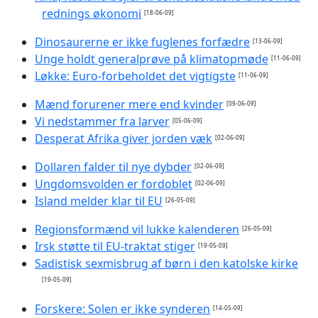
rednings økonomi
[18-06-09]
Dinosaurerne er ikke fuglenes forfædre
[13-06-09]
Unge holdt generalprøve på klimatopmøde
[11-06-09]
Løkke: Euro-forbeholdet det vigtigste
[11-06-09]
Mænd forurener mere end kvinder
[09-06-09]
Vi nedstammer fra larver
[05-06-09]
Desperat Afrika giver jorden væk
[02-06-09]
Dollaren falder til nye dybder
[02-06-09]
Ungdomsvolden er fordoblet
[02-06-09]
Island melder klar til EU
[26-05-09]
Regionsformænd vil lukke kalenderen
[26-05-09]
Irsk støtte til EU-traktat stiger
[19-05-09]
Sadistisk sexmisbrug af børn i den katolske kirke
[19-05-09]
Forskere: Solen er ikke synderen
[14-05-09]