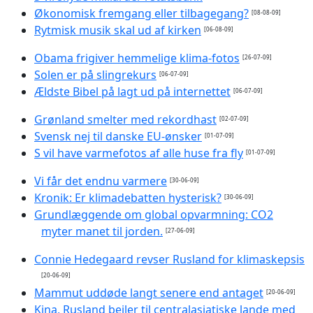
Økonomisk fremgang eller tilbagegang?
[08-08-09]
Rytmisk musik skal ud af kirken
[06-08-09]
Obama frigiver hemmelige klima-fotos
[26-07-09]
Solen er på slingrekurs
[06-07-09]
Ældste Bibel på lagt ud på internettet
[06-07-09]
Grønland smelter med rekordhast
[02-07-09]
Svensk nej til danske EU-ønsker
[01-07-09]
S vil have varmefotos af alle huse fra fly
[01-07-09]
Vi får det endnu varmere
[30-06-09]
Kronik: Er klimadebatten hysterisk?
[30-06-09]
Grundlæggende om global opvarmning: CO2
myter manet til jorden.
[27-06-09]
Connie Hedegaard revser Rusland for klimaskepsis
[20-06-09]
Mammut uddøde langt senere end antaget
[20-06-09]
Kina, Rusland bejler til centralasiatiske lande med