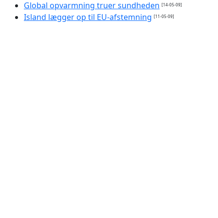
Global opvarmning truer sundheden
[14-05-09]
Island lægger op til EU-afstemning
[11-05-09]
Thorning møder den hemmelige Bilderberggruppe
[10-05-09]
Gåden om hønen og ægget er løst
[30-04-09]
En større, stærkere rolle tænkes for IMF.
[23-04-09]
Staten sniger sig ind som bankejer
[16-04-09]
Ynkeligt slag mod verdensordens bekæmpere
[16-04-
09]
Grønlands is smelter hurtigere end antaget
[15-04-09]
De bedste energiløsninger ignoreres
[14-04-09]
Skeptiske klimaforskere undertrykkes
[14-04-09]
Først EU-afstemning når tiden er "moden"
[14-04-09]
G20-ledere: En ny verdensorden
[02-04-09]
FN: Religioner må ikke kritiseres
[29-03-09]
Danmark slukkede lyset
[29-03-09]