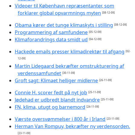
Videoer til København repræsentanter, som
forklarer global opvarmnings myten
[08-12-09]
Obama kører det tunge klimaskyts i stilling
[08-12-09]
Programmering af samfundene
[05-12-09]
Klimaforandrings data smidt ud
[04-12-09]
Hackede emails presser klimadirektør til afgang
[02-
12-09]
Martin Lidegaard bekræfter omstrukturering af
verdenssamfundet
[30-11-09]
Groft sagt: Klimaet helliger midlerne
[26-11-09]
Connie H. scorer fedt på nyt job
[25-11-09]
Jødehad er udbredt blandt indvandre
[25-11-09]
FN, klima, utugt og barnemord
[24-11-09]
Værste oversvømmelser i 800 år i Irland
[23-11-09]
Herman Van Rompuy, bekræfter ny verdensorden.
[23-11-09]