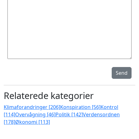
Send
Relaterede kategorier
Klimaforandringer [206]
Konspiration [56]
Kontrol
[114]
Overvågning [46]
Politik [142]
Verdensordnen
[178]
Økonomi [113]