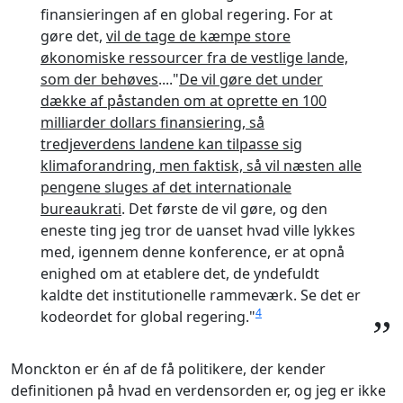
finansieringen af en global regering. For at
gøre det,
vil de tage de kæmpe store
økonomiske ressourcer fra de vestlige lande,
som der behøves
...."
De vil gøre det under
dække af påstanden om at oprette en 100
milliarder dollars finansiering, så
tredjeverdens landene kan tilpasse sig
klimaforandring, men faktisk, så vil næsten alle
pengene sluges af det internationale
bureaukrati
. Det første de vil gøre, og den
eneste ting jeg tror de uanset hvad ville lykkes
med, igennem denne konference, er at opnå
enighed om at etablere det, de yndefuldt
kaldte det institutionelle rammeværk. Se det er
4
kodeordet for global regering."
”
Monckton er én af de få politikere, der kender
definitionen på hvad en verdensorden er, og jeg er ikke