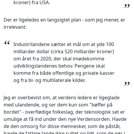
kroner) fra USA.
”
Der er ligeledes en langsigtet plan - som jeg mener, er
irrelevant:
“
Industrilandene sætter et mål om at yde 100
milliarder dollar (cirka 520 milliarder kroner)
om året fra 2020, der skal imødekomme
udviklingslandenes behov. Pengene skal
komme fra både offentlige og private kasser
og fra bi- og multilaterale kilder.
”
Jeg er overbevist om, at verdens ledere er ligeglade
med ulandende, og ser dem kun som "bøffer på
bordet" - overflødige folkeslag, der teknologisk set er
umulige at få ind under den nye Verdensorden. Havde
de den omsorg for disse mennesker, som de påstår,
havde de fattige lande ikke sultet og lidt, som de gør i