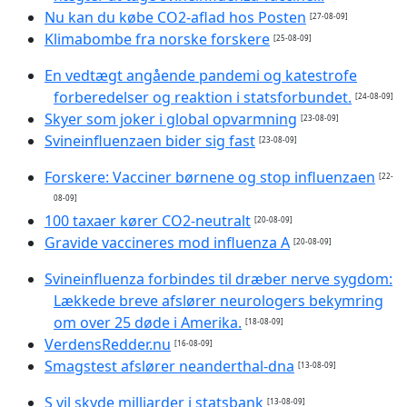
Nu kan du købe CO2-aflad hos Posten
[27-08-09]
Klimabombe fra norske forskere
[25-08-09]
En vedtægt angående pandemi og katestrofe
forberedelser og reaktion i statsforbundet.
[24-08-09]
Skyer som joker i global opvarmning
[23-08-09]
Svineinfluenzaen bider sig fast
[23-08-09]
Forskere: Vacciner børnene og stop influenzaen
[22-
08-09]
100 taxaer kører CO2-neutralt
[20-08-09]
Gravide vaccineres mod influenza A
[20-08-09]
Svineinfluenza forbindes til dræber nerve sygdom:
Lækkede breve afslører neurologers bekymring
om over 25 døde i Amerika.
[18-08-09]
VerdensRedder.nu
[16-08-09]
Smagstest afslører neanderthal-dna
[13-08-09]
S vil skyde milliarder i statsbank
[13-08-09]