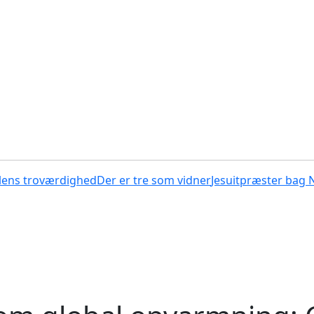
lens troværdighed
Der er tre som vidner
Jesuitpræster bag 