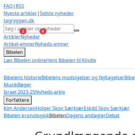
FAQ
|
RSS
Nyeste artikler
|
Sidste nyheder
tagryggen
.dk
ulæste
ulæste
2
6
Artikler
Nyheder
Artikel-emner
Nyheds-emner
Bibelen
Læs Bibelen online
Hent Bibelen til Kindle
Bibelens historie
Bibelens modsigelser og fejltagelser
Bibe
Musik
Bøger
Israel 2023-25
Nyheds-arkiv
Forfattere
Kim Andersen
Holger Skov Særkjær
Eskild Skov Særkjær
Bibelen kronologisk
Bibelen
Dagens andagter
Debat