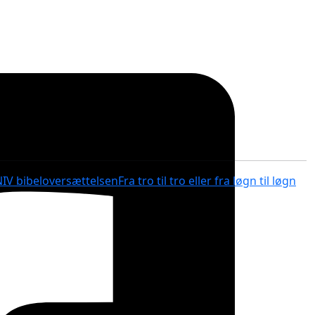
NIV bibeloversættelsen
Fra tro til tro eller fra løgn til løgn