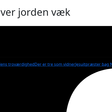
iver jorden væk
lens troværdighed
Der er tre som vidner
Jesuitpræster bag 