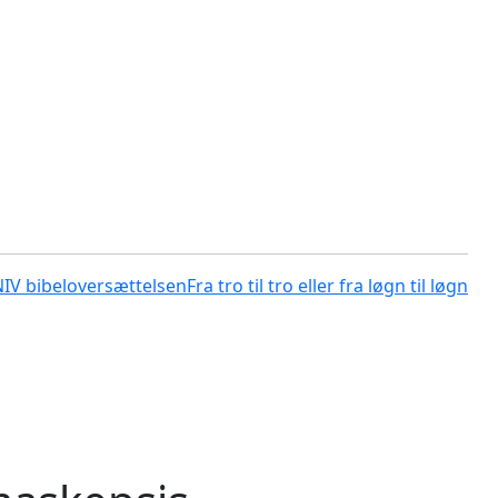
NIV bibeloversættelsen
Fra tro til tro eller fra løgn til løgn