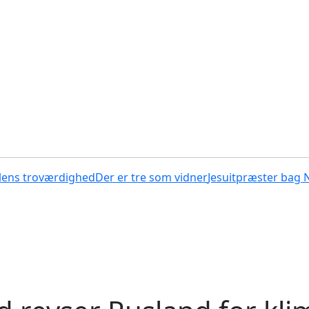
lens troværdighed
Der er tre som vidner
Jesuitpræster bag 