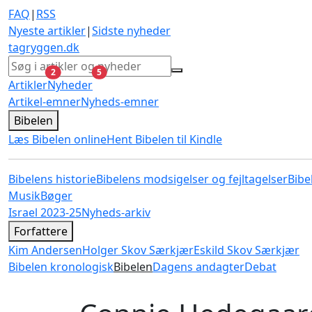
FAQ
|
RSS
Nyeste artikler
|
Sidste nyheder
tagryggen
.dk
ulæste
ulæste
2
5
Artikler
Nyheder
Artikel-emner
Nyheds-emner
Bibelen
Læs Bibelen online
Hent Bibelen til Kindle
Bibelens historie
Bibelens modsigelser og fejltagelser
Bibe
Musik
Bøger
Israel 2023-25
Nyheds-arkiv
Forfattere
Kim Andersen
Holger Skov Særkjær
Eskild Skov Særkjær
Bibelen kronologisk
Bibelen
Dagens andagter
Debat