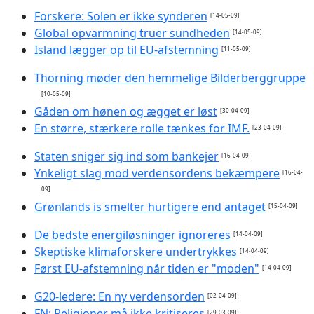
Forskere: Solen er ikke synderen
[14-05-09]
Global opvarmning truer sundheden
[14-05-09]
Island lægger op til EU-afstemning
[11-05-09]
Thorning møder den hemmelige Bilderberggruppe
[10-05-09]
Gåden om hønen og ægget er løst
[30-04-09]
En større, stærkere rolle tænkes for IMF.
[23-04-09]
Staten sniger sig ind som bankejer
[16-04-09]
Ynkeligt slag mod verdensordens bekæmpere
[16-04-
09]
Grønlands is smelter hurtigere end antaget
[15-04-09]
De bedste energiløsninger ignoreres
[14-04-09]
Skeptiske klimaforskere undertrykkes
[14-04-09]
Først EU-afstemning når tiden er "moden"
[14-04-09]
G20-ledere: En ny verdensorden
[02-04-09]
FN: Religioner må ikke kritiseres
[29-03-09]