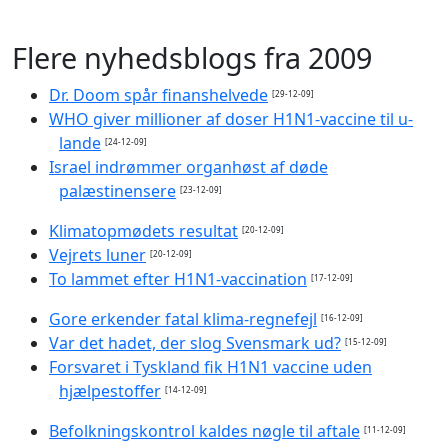
Flere nyhedsblogs fra 2009
Dr. Doom spår finanshelvede
[29-12-09]
WHO giver millioner af doser H1N1-vaccine til u-
lande
[24-12-09]
Israel indrømmer organhøst af døde
palæstinensere
[23-12-09]
Klimatopmødets resultat
[20-12-09]
Vejrets luner
[20-12-09]
To lammet efter H1N1-vaccination
[17-12-09]
Gore erkender fatal klima-regnefejl
[16-12-09]
Var det hadet, der slog Svensmark ud?
[15-12-09]
Forsvaret i Tyskland fik H1N1 vaccine uden
hjælpestoffer
[14-12-09]
Befolkningskontrol kaldes nøgle til aftale
[11-12-09]