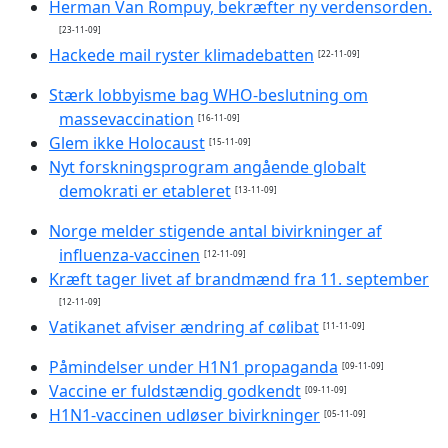
Herman Van Rompuy, bekræfter ny verdensorden.
[23-11-09]
Hackede mail ryster klimadebatten
[22-11-09]
Stærk lobbyisme bag WHO-beslutning om
massevaccination
[16-11-09]
Glem ikke Holocaust
[15-11-09]
Nyt forskningsprogram angående globalt
demokrati er etableret
[13-11-09]
Norge melder stigende antal bivirkninger af
influenza-vaccinen
[12-11-09]
Kræft tager livet af brandmænd fra 11. september
[12-11-09]
Vatikanet afviser ændring af cølibat
[11-11-09]
Påmindelser under H1N1 propaganda
[09-11-09]
Vaccine er fuldstændig godkendt
[09-11-09]
H1N1-vaccinen udløser bivirkninger
[05-11-09]