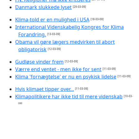
Danmark slukkede lyset
[29-03-09]
Klima-told er en mulighed i USA
[18-03-09]
International Videnskabelig Kongres for Klima
Forandring.
[13-03-09]
Obama vil gøre lægers medvirken til abort
obligatorisk
[12-03-09]
Gudløse vinder frem
[12-03-09]
Værre end ventet - men ikke for sent
[11-03-09]
Klima 'fornægtelse' er nu en psykisk lidelse
[11-03-09]
Hvis klimaet tipper over...
[11-03-09]
Klimapolitikere har ikke tid til mere videnskab
[10-03-
09]
»Det får konsekvenser for os alle«
[10-03-09]
Enorm klimaregning til Danmark
[09-03-09]
Paven besøger Mellemøsten i maj
[08-03-09]
Gammel dansk sø rummer klimasvar
[05-03-09]