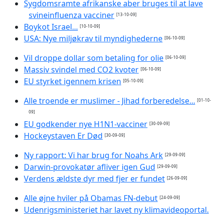
Sygdomsramte afrikanske aber bruges til at lave
svineinfluenza vacciner
[13-10-09]
Boykot Israel...
[10-10-09]
USA: Nye miljøkrav til myndighederne
[06-10-09]
Vil droppe dollar som betaling for olie
[06-10-09]
Massiv svindel med CO2 kvoter
[06-10-09]
EU styrket igennem krisen
[05-10-09]
Alle troende er muslimer - Jihad forberedelse...
[01-10-
09]
EU godkender nye H1N1-vacciner
[30-09-09]
Hockeystaven Er Død
[30-09-09]
Ny rapport: Vi har brug for Noahs Ark
[29-09-09]
Darwin-provokatør afliver igen Gud
[29-09-09]
Verdens ældste dyr med fjer er fundet
[26-09-09]
Alle øjne hviler på Obamas FN-debut
[24-09-09]
Udenrigsministeriet har lavet ny klimavideoportal.