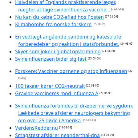
Halvdelen af Englands praktiserende læger,
nægter at tage svineinfluenza vaccine...
[27-08-09]
Nu kan du købe CO2-aflad hos Posten
[27-08-09]
Klimabombe fra norske forskere
[25-08-09]
En vedtægt angående pandemi og katestrofe
forberedelser og reaktion i statsforbundet.
[24-08-09]
Skyer som joker i global opvarmning
[23-08-09]
Svineinfluenzaen bider sig fast
[23-08-09]
Forskere: Vacciner børnene og stop influenzaen
[22-
08-09]
100 taxaer kører CO2-neutralt
[20-08-09]
Gravide vaccineres mod influenza A
[20-08-09]
Svineinfluenza forbindes til dræber nerve sygdom:
Lækkede breve afslører neurologers bekymring
om over 25 døde i Amerika.
[18-08-09]
VerdensRedder.nu
[16-08-09]
Smagstest afslører neanderthal-dna
[13-08-09]