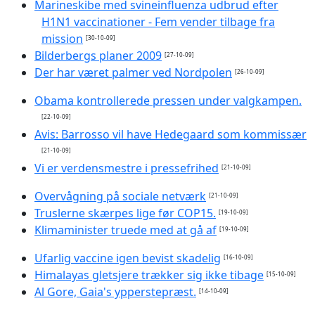
Marineskibe med svineinfluenza udbrud efter
H1N1 vaccinationer - Fem vender tilbage fra
mission
[30-10-09]
Bilderbergs planer 2009
[27-10-09]
Der har været palmer ved Nordpolen
[26-10-09]
Obama kontrollerede pressen under valgkampen.
[22-10-09]
Avis: Barrosso vil have Hedegaard som kommissær
[21-10-09]
Vi er verdensmestre i pressefrihed
[21-10-09]
Overvågning på sociale netværk
[21-10-09]
Truslerne skærpes lige før COP15.
[19-10-09]
Klimaminister truede med at gå af
[19-10-09]
Ufarlig vaccine igen bevist skadelig
[16-10-09]
Himalayas gletsjere trækker sig ikke tibage
[15-10-09]
Al Gore, Gaia's ypperstepræst.
[14-10-09]