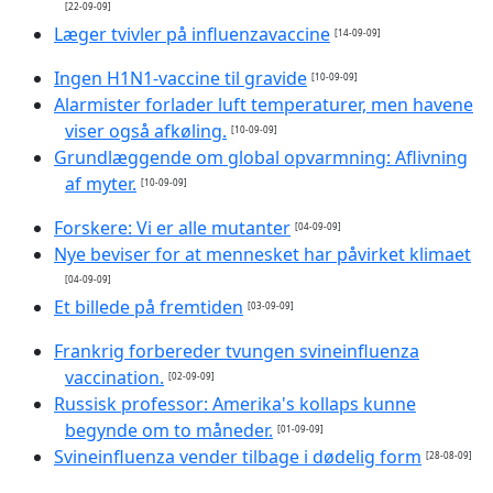
[22-09-09]
Læger tvivler på influenzavaccine
[14-09-09]
Ingen H1N1-vaccine til gravide
[10-09-09]
Alarmister forlader luft temperaturer, men havene
viser også afkøling.
[10-09-09]
Grundlæggende om global opvarmning: Aflivning
af myter.
[10-09-09]
Forskere: Vi er alle mutanter
[04-09-09]
Nye beviser for at mennesket har påvirket klimaet
[04-09-09]
Et billede på fremtiden
[03-09-09]
Frankrig forbereder tvungen svineinfluenza
vaccination.
[02-09-09]
Russisk professor: Amerika's kollaps kunne
begynde om to måneder.
[01-09-09]
Svineinfluenza vender tilbage i dødelig form
[28-08-09]