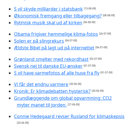
S vil skyde milliarder i statsbank
[13-08-09]
Økonomisk fremgang eller tilbagegang?
[08-08-09]
Rytmisk musik skal ud af kirken
[06-08-09]
Obama frigiver hemmelige klima-fotos
[26-07-09]
Solen er på slingrekurs
[06-07-09]
Ældste Bibel på lagt ud på internettet
[06-07-09]
Grønland smelter med rekordhast
[02-07-09]
Svensk nej til danske EU-ønsker
[01-07-09]
S vil have varmefotos af alle huse fra fly
[01-07-09]
Vi får det endnu varmere
[30-06-09]
Kronik: Er klimadebatten hysterisk?
[30-06-09]
Grundlæggende om global opvarmning: CO2
myter manet til jorden.
[27-06-09]
Connie Hedegaard revser Rusland for klimaskepsis
[20-06-09]