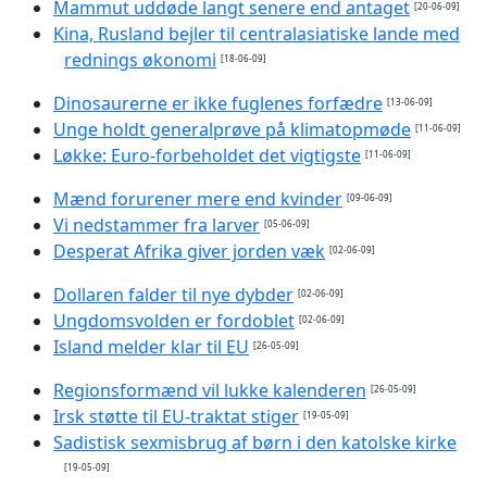
Mammut uddøde langt senere end antaget
[20-06-09]
Kina, Rusland bejler til centralasiatiske lande med
rednings økonomi
[18-06-09]
Dinosaurerne er ikke fuglenes forfædre
[13-06-09]
Unge holdt generalprøve på klimatopmøde
[11-06-09]
Løkke: Euro-forbeholdet det vigtigste
[11-06-09]
Mænd forurener mere end kvinder
[09-06-09]
Vi nedstammer fra larver
[05-06-09]
Desperat Afrika giver jorden væk
[02-06-09]
Dollaren falder til nye dybder
[02-06-09]
Ungdomsvolden er fordoblet
[02-06-09]
Island melder klar til EU
[26-05-09]
Regionsformænd vil lukke kalenderen
[26-05-09]
Irsk støtte til EU-traktat stiger
[19-05-09]
Sadistisk sexmisbrug af børn i den katolske kirke
[19-05-09]