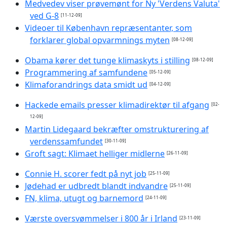
Medvedev viser prøvemønt for Ny 'Verdens Valuta'
ved G-8
[11-12-09]
Videoer til København repræsentanter, som
forklarer global opvarmnings myten
[08-12-09]
Obama kører det tunge klimaskyts i stilling
[08-12-09]
Programmering af samfundene
[05-12-09]
Klimaforandrings data smidt ud
[04-12-09]
Hackede emails presser klimadirektør til afgang
[02-
12-09]
Martin Lidegaard bekræfter omstrukturering af
verdenssamfundet
[30-11-09]
Groft sagt: Klimaet helliger midlerne
[26-11-09]
Connie H. scorer fedt på nyt job
[25-11-09]
Jødehad er udbredt blandt indvandre
[25-11-09]
FN, klima, utugt og barnemord
[24-11-09]
Værste oversvømmelser i 800 år i Irland
[23-11-09]