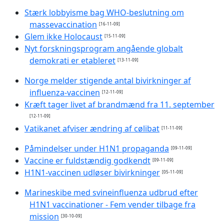
Stærk lobbyisme bag WHO-beslutning om
massevaccination
[16-11-09]
Glem ikke Holocaust
[15-11-09]
Nyt forskningsprogram angående globalt
demokrati er etableret
[13-11-09]
Norge melder stigende antal bivirkninger af
influenza-vaccinen
[12-11-09]
Kræft tager livet af brandmænd fra 11. september
[12-11-09]
Vatikanet afviser ændring af cølibat
[11-11-09]
Påmindelser under H1N1 propaganda
[09-11-09]
Vaccine er fuldstændig godkendt
[09-11-09]
H1N1-vaccinen udløser bivirkninger
[05-11-09]
Marineskibe med svineinfluenza udbrud efter
H1N1 vaccinationer - Fem vender tilbage fra
mission
[30-10-09]