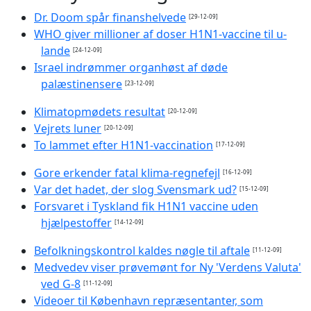
Dr. Doom spår finanshelvede
[29-12-09]
WHO giver millioner af doser H1N1-vaccine til u-
lande
[24-12-09]
Israel indrømmer organhøst af døde
palæstinensere
[23-12-09]
Klimatopmødets resultat
[20-12-09]
Vejrets luner
[20-12-09]
To lammet efter H1N1-vaccination
[17-12-09]
Gore erkender fatal klima-regnefejl
[16-12-09]
Var det hadet, der slog Svensmark ud?
[15-12-09]
Forsvaret i Tyskland fik H1N1 vaccine uden
hjælpestoffer
[14-12-09]
Befolkningskontrol kaldes nøgle til aftale
[11-12-09]
Medvedev viser prøvemønt for Ny 'Verdens Valuta'
ved G-8
[11-12-09]
Videoer til København repræsentanter, som