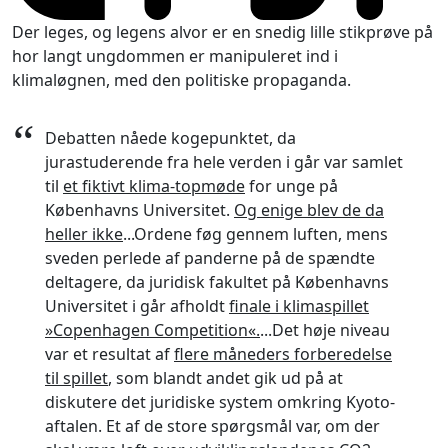
Der leges, og legens alvor er en snedig lille stikprøve på
hor langt ungdommen er manipuleret ind i
klimaløgnen, med den politiske propaganda.
“
Debatten nåede kogepunktet, da
jurastuderende fra hele verden i går var samlet
til
et fiktivt klima-topmøde
for unge på
Københavns Universitet.
Og enige blev de da
heller ikke
...Ordene føg gennem luften, mens
sveden perlede af panderne på de spændte
deltagere, da juridisk fakultet på Københavns
Universitet i går afholdt
finale i klimaspillet
»Copenhagen Competition«.
...Det høje niveau
var et resultat af
flere måneders forberedelse
til spillet
, som blandt andet gik ud på at
diskutere det juridiske system omkring Kyoto-
aftalen. Et af de store spørgsmål var, om der