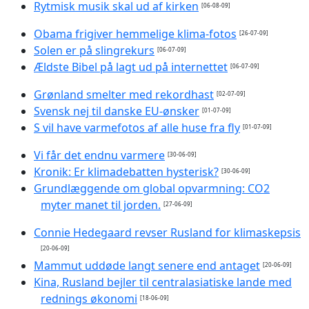
Rytmisk musik skal ud af kirken
[06-08-09]
Obama frigiver hemmelige klima-fotos
[26-07-09]
Solen er på slingrekurs
[06-07-09]
Ældste Bibel på lagt ud på internettet
[06-07-09]
Grønland smelter med rekordhast
[02-07-09]
Svensk nej til danske EU-ønsker
[01-07-09]
S vil have varmefotos af alle huse fra fly
[01-07-09]
Vi får det endnu varmere
[30-06-09]
Kronik: Er klimadebatten hysterisk?
[30-06-09]
Grundlæggende om global opvarmning: CO2
myter manet til jorden.
[27-06-09]
Connie Hedegaard revser Rusland for klimaskepsis
[20-06-09]
Mammut uddøde langt senere end antaget
[20-06-09]
Kina, Rusland bejler til centralasiatiske lande med
rednings økonomi
[18-06-09]