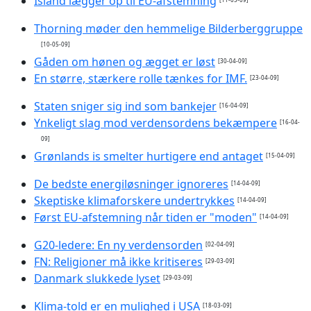
Island lægger op til EU-afstemning
Thorning møder den hemmelige Bilderberggruppe
[10-05-09]
Gåden om hønen og ægget er løst
[30-04-09]
En større, stærkere rolle tænkes for IMF.
[23-04-09]
Staten sniger sig ind som bankejer
[16-04-09]
Ynkeligt slag mod verdensordens bekæmpere
[16-04-
09]
Grønlands is smelter hurtigere end antaget
[15-04-09]
De bedste energiløsninger ignoreres
[14-04-09]
Skeptiske klimaforskere undertrykkes
[14-04-09]
Først EU-afstemning når tiden er "moden"
[14-04-09]
G20-ledere: En ny verdensorden
[02-04-09]
FN: Religioner må ikke kritiseres
[29-03-09]
Danmark slukkede lyset
[29-03-09]
Klima-told er en mulighed i USA
[18-03-09]