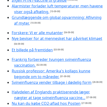
Ingen H1N1-vaccine til gravide
Alarmister forlader luft temperaturer, men havene
viser også afkøling.
[10-09-09]
Grundlæggende om global opvarmning: Aflivning
af myter.
[10-09-09]
Forskere: Vi er alle mutanter
[04-09-09]
Nye beviser for at mennesket har påvirket klimaet
[04-09-09]
Et billede på fremtiden
[03-09-09]
Frankrig forbereder tvungen svineinfluenza
vaccination.
[02-09-09]
Russisk professor: Amerika's kollaps kunne
begynde om to måneder.
[01-09-09]
Svineinfluenza vender tilbage i dødelig form
[28-08-09]
Halvdelen af Englands praktiserende læger,
nægter at tage svineinfluenza vaccine...
[27-08-09]
Nu kan du købe CO2-aflad hos Posten
[27-08-09]