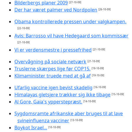
Bilderbergs planer 2009
[27-10-09]
Der har været palmer ved Nordpolen
[26-10-09]
Obama kontrollerede pressen under valgkampen.
[22-10-09]
Avis: Barrosso vil have Hedegaard som kommissær
[21-10-09]
Vi er verdensmestre i pressefrihed
[21-10-09]
Overvågning på sociale netværk
[21-10-09]
Truslerne skærpes lige før COP15.
[19-10-09]
Klimaminister truede med at gå af
[19-10-09]
Ufarlig vaccine igen bevist skadelig
[16-10-09]
Himalayas gletsjere trækker sig ikke tibage
[15-10-09]
Al Gore, Gaia's ypperstepræst.
[14-10-09]
Sygdomsramte afrikanske aber bruges til at lave
svineinfluenza vacciner
[13-10-09]
Boykot Israel...
[10-10-09]