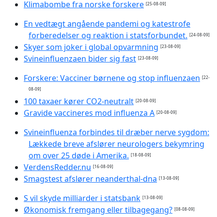
Klimabombe fra norske forskere
[25-08-09]
En vedtægt angående pandemi og katestrofe
forberedelser og reaktion i statsforbundet.
[24-08-09]
Skyer som joker i global opvarmning
[23-08-09]
Svineinfluenzaen bider sig fast
[23-08-09]
Forskere: Vacciner børnene og stop influenzaen
[22-
08-09]
100 taxaer kører CO2-neutralt
[20-08-09]
Gravide vaccineres mod influenza A
[20-08-09]
Svineinfluenza forbindes til dræber nerve sygdom:
Lækkede breve afslører neurologers bekymring
om over 25 døde i Amerika.
[18-08-09]
VerdensRedder.nu
[16-08-09]
Smagstest afslører neanderthal-dna
[13-08-09]
S vil skyde milliarder i statsbank
[13-08-09]
Økonomisk fremgang eller tilbagegang?
[08-08-09]