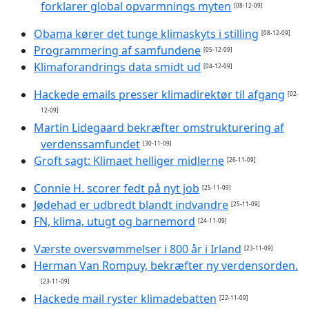
forklarer global opvarmnings myten
[08-12-09]
Obama kører det tunge klimaskyts i stilling
[08-12-09]
Programmering af samfundene
[05-12-09]
Klimaforandrings data smidt ud
[04-12-09]
Hackede emails presser klimadirektør til afgang
[02-
12-09]
Martin Lidegaard bekræfter omstrukturering af
verdenssamfundet
[30-11-09]
Groft sagt: Klimaet helliger midlerne
[26-11-09]
Connie H. scorer fedt på nyt job
[25-11-09]
Jødehad er udbredt blandt indvandre
[25-11-09]
FN, klima, utugt og barnemord
[24-11-09]
Værste oversvømmelser i 800 år i Irland
[23-11-09]
Herman Van Rompuy, bekræfter ny verdensorden.
[23-11-09]
Hackede mail ryster klimadebatten
[22-11-09]