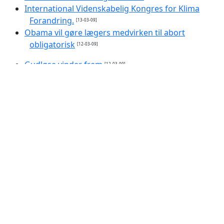
International Videnskabelig Kongres for Klima
Forandring.
[13-03-09]
Obama vil gøre lægers medvirken til abort
obligatorisk
[12-03-09]
Gudløse vinder frem
[12-03-09]
Værre end ventet - men ikke for sent
[11-03-09]
Klima 'fornægtelse' er nu en psykisk lidelse
[11-03-09]
Hvis klimaet tipper over...
[11-03-09]
Klimapolitikere har ikke tid til mere videnskab
[10-03-
09]
»Det får konsekvenser for os alle«
[10-03-09]
Enorm klimaregning til Danmark
[09-03-09]
Paven besøger Mellemøsten i maj
[08-03-09]
Gammel dansk sø rummer klimasvar
[05-03-09]
Klima-DM skal ændre din adfærd
[05-03-09]
Staten hjernevasker børn for at 'genopdrage'