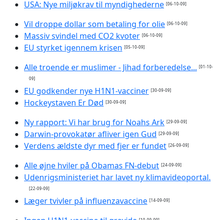
USA: Nye miljøkrav til myndighederne
[06-10-09]
Vil droppe dollar som betaling for olie
[06-10-09]
Massiv svindel med CO2 kvoter
[06-10-09]
EU styrket igennem krisen
[05-10-09]
Alle troende er muslimer - Jihad forberedelse...
[01-10-
09]
EU godkender nye H1N1-vacciner
[30-09-09]
Hockeystaven Er Død
[30-09-09]
Ny rapport: Vi har brug for Noahs Ark
[29-09-09]
Darwin-provokatør afliver igen Gud
[29-09-09]
Verdens ældste dyr med fjer er fundet
[26-09-09]
Alle øjne hviler på Obamas FN-debut
[24-09-09]
Udenrigsministeriet har lavet ny klimavideoportal.
[22-09-09]
Læger tvivler på influenzavaccine
[14-09-09]
[10-09-09]