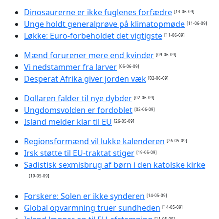
Dinosaurerne er ikke fuglenes forfædre
[13-06-09]
Unge holdt generalprøve på klimatopmøde
[11-06-09]
Løkke: Euro-forbeholdet det vigtigste
[11-06-09]
Mænd forurener mere end kvinder
[09-06-09]
Vi nedstammer fra larver
[05-06-09]
Desperat Afrika giver jorden væk
[02-06-09]
Dollaren falder til nye dybder
[02-06-09]
Ungdomsvolden er fordoblet
[02-06-09]
Island melder klar til EU
[26-05-09]
Regionsformænd vil lukke kalenderen
[26-05-09]
Irsk støtte til EU-traktat stiger
[19-05-09]
Sadistisk sexmisbrug af børn i den katolske kirke
[19-05-09]
Forskere: Solen er ikke synderen
[14-05-09]
Global opvarmning truer sundheden
[14-05-09]
[11-05-09]