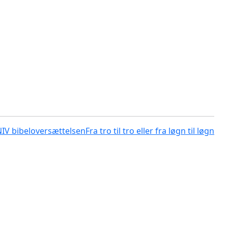
NIV bibeloversættelsen
Fra tro til tro eller fra løgn til løgn