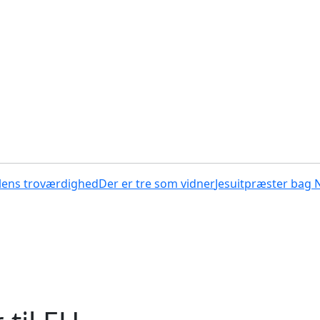
lens troværdighed
Der er tre som vidner
Jesuitpræster bag 