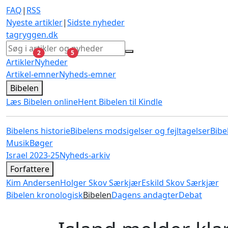
FAQ
|
RSS
Nyeste artikler
|
Sidste nyheder
tagryggen
.dk
ulæste
ulæste
2
5
Artikler
Nyheder
Artikel-emner
Nyheds-emner
Bibelen
Læs Bibelen online
Hent Bibelen til Kindle
Bibelens historie
Bibelens modsigelser og fejltagelser
Bibe
Musik
Bøger
Israel 2023-25
Nyheds-arkiv
Forfattere
Kim Andersen
Holger Skov Særkjær
Eskild Skov Særkjær
Bibelen kronologisk
Bibelen
Dagens andagter
Debat