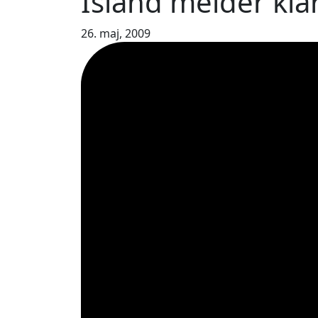
Island melder klar
26. maj, 2009