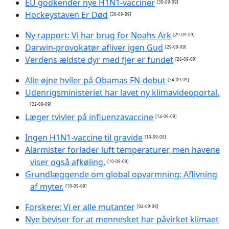
EU godkender nye H1N1-vacciner
[30-09-09]
Hockeystaven Er Død
[30-09-09]
Ny rapport: Vi har brug for Noahs Ark
[29-09-09]
Darwin-provokatør afliver igen Gud
[29-09-09]
Verdens ældste dyr med fjer er fundet
[26-09-09]
Alle øjne hviler på Obamas FN-debut
[24-09-09]
Udenrigsministeriet har lavet ny klimavideoportal.
[22-09-09]
Læger tvivler på influenzavaccine
[14-09-09]
Ingen H1N1-vaccine til gravide
[10-09-09]
Alarmister forlader luft temperaturer, men havene
viser også afkøling.
[10-09-09]
Grundlæggende om global opvarmning: Aflivning
af myter.
[10-09-09]
Forskere: Vi er alle mutanter
[04-09-09]
Nye beviser for at mennesket har påvirket klimaet