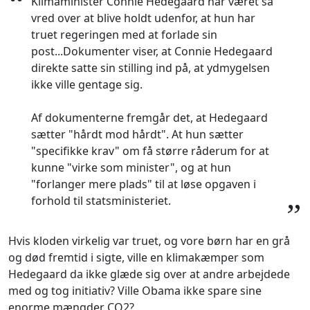
“
Klimaminister Connie Hedegaard har været så
vred over at blive holdt udenfor, at hun har
truet regeringen med at forlade sin
post...Dokumenter viser, at Connie Hedegaard
direkte satte sin stilling ind på, at ydmygelsen
ikke ville gentage sig.
Af dokumenterne fremgår det, at Hedegaard
sætter "hårdt mod hårdt". At hun sætter
"specifikke krav" om få større råderum for at
kunne "virke som minister", og at hun
"forlanger mere plads" til at løse opgaven i
forhold til statsministeriet.
”
Hvis kloden virkelig var truet, og vore børn har en grå
og død fremtid i sigte, ville en klimakæmper som
Hedegaard da ikke glæde sig over at andre arbejdede
med og tog initiativ? Ville Obama ikke spare sine
enorme mængder CO2?