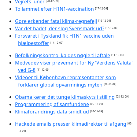
Vejrets luner
[20-12-09]
To lammet efter H1N1-vaccination
[17-12-09]
Gore erkender fatal klima-regnefejl
[16-12-09]
Var det hadet, der slog Svensmark ud?
[15-12-09]
Forsvaret i Tyskland fik H1N1 vaccine uden
hjælpestoffer
[14-12-09]
Befolkningskontrol kaldes nøgle til aftale
[11-12-09]
Medvedev viser prøvemønt for Ny 'Verdens Valuta'
ved G-8
[11-12-09]
Videoer til København repræsentanter, som
forklarer global opvarmnings myten
[08-12-09]
Obama kører det tunge klimaskyts i stilling
[08-12-09]
Programmering af samfundene
[05-12-09]
Klimaforandrings data smidt ud
[04-12-09]
Hackede emails presser klimadirektør til afgang
[02-
12-09]