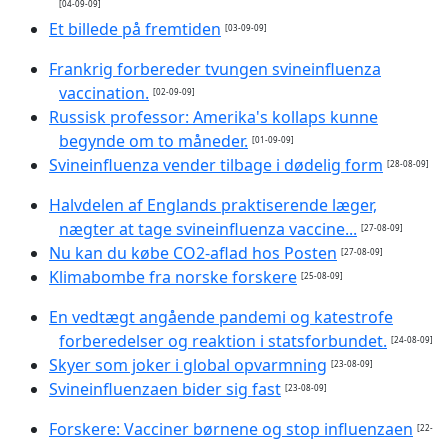
[04-09-09]
Et billede på fremtiden
[03-09-09]
Frankrig forbereder tvungen svineinfluenza
vaccination.
[02-09-09]
Russisk professor: Amerika's kollaps kunne
begynde om to måneder.
[01-09-09]
Svineinfluenza vender tilbage i dødelig form
[28-08-09]
Halvdelen af Englands praktiserende læger,
nægter at tage svineinfluenza vaccine...
[27-08-09]
Nu kan du købe CO2-aflad hos Posten
[27-08-09]
Klimabombe fra norske forskere
[25-08-09]
En vedtægt angående pandemi og katestrofe
forberedelser og reaktion i statsforbundet.
[24-08-09]
Skyer som joker i global opvarmning
[23-08-09]
Svineinfluenzaen bider sig fast
[23-08-09]
Forskere: Vacciner børnene og stop influenzaen
[22-