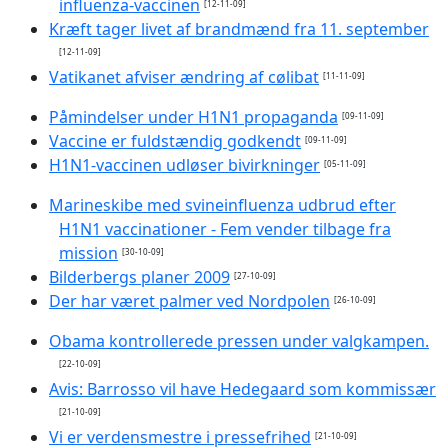
influenza-vaccinen
[12-11-09]
Kræft tager livet af brandmænd fra 11. september
[12-11-09]
Vatikanet afviser ændring af cølibat
[11-11-09]
Påmindelser under H1N1 propaganda
[09-11-09]
Vaccine er fuldstændig godkendt
[09-11-09]
H1N1-vaccinen udløser bivirkninger
[05-11-09]
Marineskibe med svineinfluenza udbrud efter
H1N1 vaccinationer - Fem vender tilbage fra
mission
[30-10-09]
Bilderbergs planer 2009
[27-10-09]
Der har været palmer ved Nordpolen
[26-10-09]
Obama kontrollerede pressen under valgkampen.
[22-10-09]
Avis: Barrosso vil have Hedegaard som kommissær
[21-10-09]
Vi er verdensmestre i pressefrihed
[21-10-09]