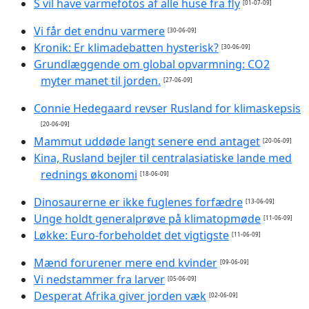
S vil have varmefotos af alle huse fra fly
[01-07-09]
Vi får det endnu varmere
[30-06-09]
Kronik: Er klimadebatten hysterisk?
[30-06-09]
Grundlæggende om global opvarmning: CO2
myter manet til jorden.
[27-06-09]
Connie Hedegaard revser Rusland for klimaskepsis
[20-06-09]
Mammut uddøde langt senere end antaget
[20-06-09]
Kina, Rusland bejler til centralasiatiske lande med
rednings økonomi
[18-06-09]
Dinosaurerne er ikke fuglenes forfædre
[13-06-09]
Unge holdt generalprøve på klimatopmøde
[11-06-09]
Løkke: Euro-forbeholdet det vigtigste
[11-06-09]
Mænd forurener mere end kvinder
[09-06-09]
Vi nedstammer fra larver
[05-06-09]
Desperat Afrika giver jorden væk
[02-06-09]