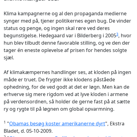
Klima kampagnerne og al den propaganda medierne
synger med på, tjener politikernes egen bug. De vinder
status og penge, og ingen skal røre ved deres
3
begunstigelse. Hedegaard var i Bilderberg i 2005
, hvor
hun blev tilbudt denne favorable stilling, og ve den der
tager én eneste oplevelse af prisen for hendes solgte
sjæl.
Af klimakæmpernes handlinger ses, at kloden på ingen
måde er truet. De frygter ikke klodens påståede
ophedning, for de ved godt at det er løgn. Men kan de
erhverve sig mere rigdom ved at lyve kloden i armene
på verdensordnen, så holder de gerne fast på at sætte
ry og rygte til på løgnen om global opvarmning.
1
"
Obamas besøg koster amerikanerne dyrt
", Ekstra
Bladet, d. 05-10-2009.
2