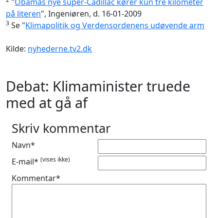
"
Obamas nye super-Cadillac kører kun tre kilometer
på literen
", Ingeniøren, d. 16-01-2009
3
Se "
Klimapolitik og Verdensordenens udøvende arm
Kilde:
nyhederne.tv2.dk
Debat: Klimaminister truede
med at gå af
Skriv kommentar
Navn*
(vises ikke)
E-mail*
Kommentar*