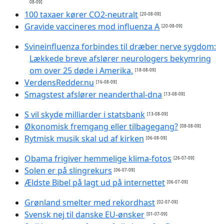
08-09]
100 taxaer kører CO2-neutralt
[20-08-09]
Gravide vaccineres mod influenza A
[20-08-09]
Svineinfluenza forbindes til dræber nerve sygdom:
Lækkede breve afslører neurologers bekymring
om over 25 døde i Amerika.
[18-08-09]
VerdensRedder.nu
[16-08-09]
Smagstest afslører neanderthal-dna
[13-08-09]
S vil skyde milliarder i statsbank
[13-08-09]
Økonomisk fremgang eller tilbagegang?
[08-08-09]
Rytmisk musik skal ud af kirken
[06-08-09]
Obama frigiver hemmelige klima-fotos
[26-07-09]
Solen er på slingrekurs
[06-07-09]
Ældste Bibel på lagt ud på internettet
[06-07-09]
Grønland smelter med rekordhast
[02-07-09]
Svensk nej til danske EU-ønsker
[01-07-09]