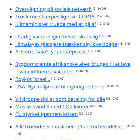
Overvågning på sociale netværk
[21-10-09]
Truslerne skærpes lige før COP15.
[19-10-09]
Klimaminister truede med at gå af
[19-10-09]
Ufarlig vaccine igen bevist skadelig
[16-10-09]
Himalayas gletsjere trækker sig ikke tibage
[15-10-09]
Al Gore, Gaia's ypperstepræst.
[14-10-09]
Sygdomsramte afrikanske aber bruges til at lave
svineinfluenza vacciner
[13-10-09]
Boykot Israel...
[10-10-09]
USA: Nye miljøkrav til myndighederne
[06-10-09]
Vil droppe dollar som betaling for olie
[06-10-09]
Massiv svindel med CO2 kvoter
[06-10-09]
EU styrket igennem krisen
[05-10-09]
Alle troende er muslimer - Jihad forberedelse...
[01-10-
09]