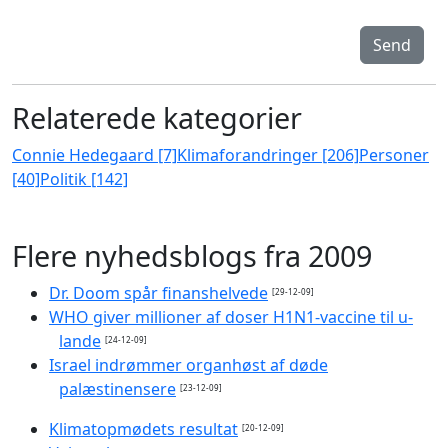
Send
Relaterede kategorier
Connie Hedegaard [7]
Klimaforandringer [206]
Personer
[40]
Politik [142]
Flere nyhedsblogs fra 2009
Dr. Doom spår finanshelvede
[29-12-09]
WHO giver millioner af doser H1N1-vaccine til u-
lande
[24-12-09]
Israel indrømmer organhøst af døde
palæstinensere
[23-12-09]
Klimatopmødets resultat
[20-12-09]