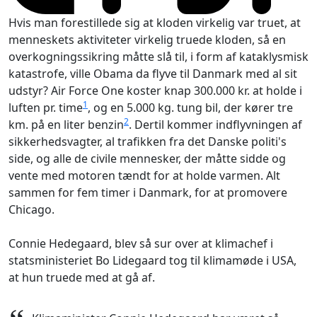
Hvis man forestillede sig at kloden virkelig var truet, at
menneskets aktiviteter virkelig truede kloden, så en
overkogningssikring måtte slå til, i form af kataklysmisk
katastrofe, ville Obama da flyve til Danmark med al sit
udstyr? Air Force One koster knap 300.000 kr. at holde i
1
luften pr. time
, og en 5.000 kg. tung bil, der kører tre
2
km. på en liter benzin
. Dertil kommer indflyvningen af
sikkerhedsvagter, al trafikken fra det Danske politi's
side, og alle de civile mennesker, der måtte sidde og
vente med motoren tændt for at holde varmen. Alt
sammen for fem timer i Danmark, for at promovere
Chicago.
Connie Hedegaard, blev så sur over at klimachef i
statsministeriet Bo Lidegaard tog til klimamøde i USA,
at hun truede med at gå af.