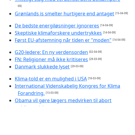
09]
Grønlands is smelter hurtigere end antaget
[15-04-09]
De bedste energiløsninger ignoreres
[14-04-09]
Skeptiske klimaforskere undertrykkes
[14-04-09]
Først EU-afstemning når tiden er "moden"
[14-04-09]
G20-ledere: En ny verdensorden
[02-04-09]
FN: Religioner må ikke kritiseres
[29-03-09]
Danmark slukkede lyset
[29-03-09]
Klima-told er en mulighed i USA
[18-03-09]
International Videnskabelig Kongres for Klima
Forandring.
[13-03-09]
Obama vil gøre lægers medvirken til abort
obligatorisk
[12-03-09]
Gudløse vinder frem
[12-03-09]
Værre end ventet - men ikke for sent
[11-03-09]
Klima 'fornægtelse' er nu en psykisk lidelse
[11-03-09]