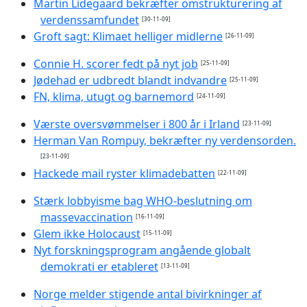
Martin Lidegaard bekræfter omstrukturering af
verdenssamfundet
[30-11-09]
Groft sagt: Klimaet helliger midlerne
[26-11-09]
Connie H. scorer fedt på nyt job
[25-11-09]
Jødehad er udbredt blandt indvandre
[25-11-09]
FN, klima, utugt og barnemord
[24-11-09]
Værste oversvømmelser i 800 år i Irland
[23-11-09]
Herman Van Rompuy, bekræfter ny verdensorden.
[23-11-09]
Hackede mail ryster klimadebatten
[22-11-09]
Stærk lobbyisme bag WHO-beslutning om
massevaccination
[16-11-09]
Glem ikke Holocaust
[15-11-09]
Nyt forskningsprogram angående globalt
demokrati er etableret
[13-11-09]
Norge melder stigende antal bivirkninger af