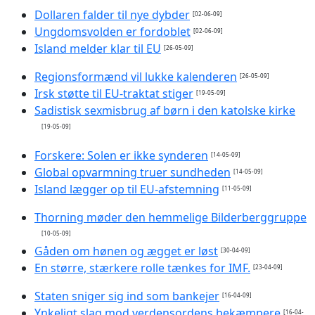
Dollaren falder til nye dybder
[02-06-09]
Ungdomsvolden er fordoblet
[02-06-09]
Island melder klar til EU
[26-05-09]
Regionsformænd vil lukke kalenderen
[26-05-09]
Irsk støtte til EU-traktat stiger
[19-05-09]
Sadistisk sexmisbrug af børn i den katolske kirke
[19-05-09]
Forskere: Solen er ikke synderen
[14-05-09]
Global opvarmning truer sundheden
[14-05-09]
Island lægger op til EU-afstemning
[11-05-09]
Thorning møder den hemmelige Bilderberggruppe
[10-05-09]
Gåden om hønen og ægget er løst
[30-04-09]
En større, stærkere rolle tænkes for IMF.
[23-04-09]
Staten sniger sig ind som bankejer
[16-04-09]
Ynkeligt slag mod verdensordens bekæmpere
[16-04-