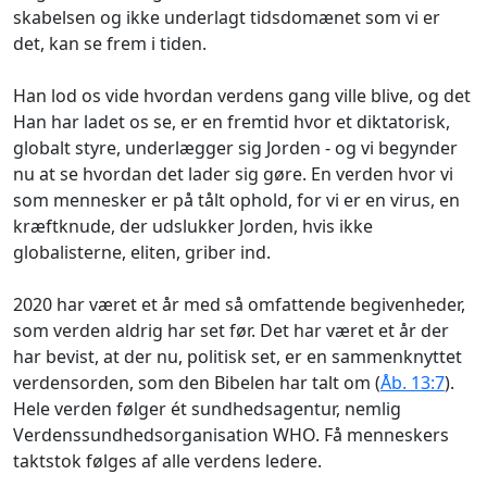
skabelsen og ikke underlagt tidsdomænet som vi er
det, kan se frem i tiden.
Han lod os vide hvordan verdens gang ville blive, og det
Han har ladet os se, er en fremtid hvor et diktatorisk,
globalt styre, underlægger sig Jorden - og vi begynder
nu at se hvordan det lader sig gøre. En verden hvor vi
som mennesker er på tålt ophold, for vi er en virus, en
kræftknude, der udslukker Jorden, hvis ikke
globalisterne, eliten, griber ind.
2020 har været et år med så omfattende begivenheder,
som verden aldrig har set før. Det har været et år der
har bevist, at der nu, politisk set, er en sammenknyttet
verdensorden, som den Bibelen har talt om (
Åb. 13:7
).
Hele verden følger ét sundhedsagentur, nemlig
Verdenssundhedsorganisation WHO. Få menneskers
taktstok følges af alle verdens ledere.