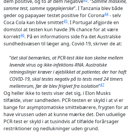
dem positive, og to af dem negative
. ”
Samme maskine,
samme test, samme sygeplejerske
”. I Tanzania blev både
44
geder og papayaer testet positive for Corona
- selv
45
Coca Cola kan blive smittet
. I Portugal afgjorde en
domstol at testen kun havde 3% chance for at være
46
korrekt
. På en informations side fra det Australske
sundhedsvæsen til læger ang. Covid-19, skriver de at:
”d
et skal bemærkes, at PCR-test ikke kan skelne mellem
levende
virus og ikke-infektions-RNA. Australske
retningslinjer kræver i øjeblikket at patienter, der har haft
COVID-19, skal testes negativ på to tests med 24 timers
47
mellemrum, før de blev frigivet fra isolation
”
Og heller ikke to tests viser det sig, i Elon Musks
tilfælde, viser sandheden. PCR-testen er skyld i at vi er
bange for asymptomatiske smittebærere, frygten for at
have virussen uden at kunne mærke det. Den uduelige
PCR-test er skyld i at tusindvis af tilfælde forårsager
restriktioner og nedlukninger uden grund.