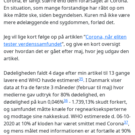
Corona, er langt større end dem forårsaget af Corona.
En situation, som mange forstandige har råbt op om
ikke måtte ske, siden begyndelsen. Kuren må ikke være
mere ødelæggende end sygdommen, forlød det.
Jeg vil lige kort følge op på artiklen ”
Corona, når eliten
tester verdenssamfundet
”, og give en kort oversigt
over hvordan det er gået efter maj, hvor jeg udgav den
artikel.
Dødeligheden faldt 4 dage efter min artikel til 13 gange
35
lavere end WHO havde estimeret
. I Danmark viser
data at fra de første 3 måneder (februar til maj) hvor
medierne gav udtryk for 80% dødelighed, en
36
dødelighed på kun 0,046%
- 1.739,13% skudt forkert,
og samfundet måtte knæle for regnearkseksperterne
og modtage sine nakkeskud. WHO estimerede d. 06-10-
37
2020 at 10% af kloden har været smittet med Corona
,
og mens målet med informationen er at fortælle at 90%