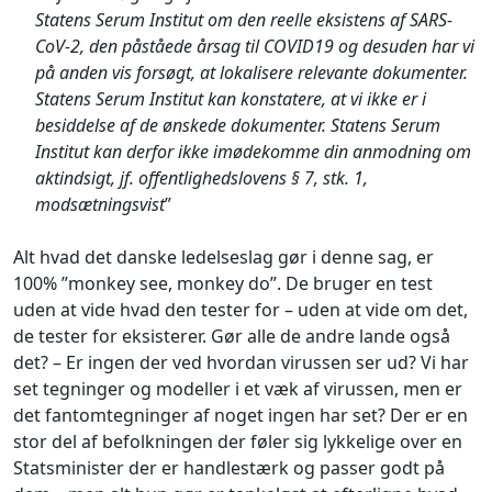
Statens Serum Institut om den reelle eksistens af SARS-
CoV-2, den påståede årsag til COVID19 og desuden har vi
på anden vis forsøgt, at lokalisere relevante dokumenter.
Statens Serum Institut kan konstatere, at vi ikke er i
besiddelse af de ønskede dokumenter. Statens Serum
Institut kan derfor ikke imødekomme din anmodning om
aktindsigt, jf. offentlighedslovens § 7, stk. 1,
modsætningsvist
”
Alt hvad det danske ledelseslag gør i denne sag, er
100% ”monkey see, monkey do”. De bruger en test
uden at vide hvad den tester for – uden at vide om det,
de tester for eksisterer. Gør alle de andre lande også
det? – Er ingen der ved hvordan virussen ser ud? Vi har
set tegninger og modeller i et væk af virussen, men er
det fantomtegninger af noget ingen har set? Der er en
stor del af befolkningen der føler sig lykkelige over en
Statsminister der er handlestærk og passer godt på