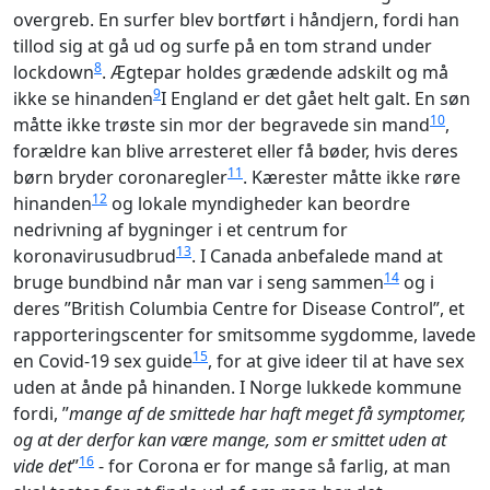
overgreb. En surfer blev bortført i håndjern, fordi han
tillod sig at gå ud og surfe på en tom strand under
8
lockdown
. Ægtepar holdes grædende adskilt og må
9
ikke se hinanden
I England er det gået helt galt. En søn
10
måtte ikke trøste sin mor der begravede sin mand
,
forældre kan blive arresteret eller få bøder, hvis deres
11
børn bryder coronaregler
. Kærester måtte ikke røre
12
hinanden
og lokale myndigheder kan beordre
nedrivning af bygninger i et centrum for
13
koronavirusudbrud
. I Canada anbefalede mand at
14
bruge bundbind når man var i seng sammen
og i
deres ”British Columbia Centre for Disease Control”, et
rapporteringscenter for smitsomme sygdomme, lavede
15
en Covid-19 sex guide
, for at give ideer til at have sex
uden at ånde på hinanden. I Norge lukkede kommune
fordi, ”
mange af de smittede har haft meget få symptomer,
og at der derfor kan være mange, som er smittet uden at
16
vide det
”
- for Corona er for mange så farlig, at man