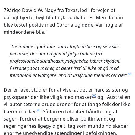
79årige Dawid W. Nagy fra Texas, led i forvejen af
dårligt hjerte, højt blodtryk og diabetes. Men da han
blev testet positiv med Corona og døde, var nogle af
mindeordene bl.a.:
”
De mange ignorante, samvittighedsløse og selviske
personer, der har nægtet at følge rådene fra
professionelle sundhedsmyndigheder, bærer skylden.
Personer, som mener, at deres ‘ret’ til ikke at gå med
28
mundbind er vigtigere, end at uskyldige mennesker dør
”
Der er lavet studier for at vise, at det er narcissister og
29
psykopater der ikke vil gå med masker
og i Australien
vil autoriteterne bruge droner for at fange folk der ikke
30
bærer masker
. Sådan en totalitær håndtering af
sagen, fordrer at borgerne bliver politimænd, og
regeringernes ligegyldige tiltag som mundbind skaber
enorme unødvendige spændinger i befolkningen.