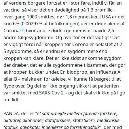
af verdens borgere fortsat er i stor fare, indtil vi får en
vaccine, så viser det en dødelighed på 1,3 promille -
hver gang 1000 smittes, dør 1,3 mennesker. I USA er det
kun 6% (0.00297% af befolkningen) der er døde alene af
38
Corona
, hvor andre døde i gennemsnit havde 2,6
andre følgesygdomme. Og hvorfor er det vigtigt? Det
er vigtigt fordi når kroppen før Corona er belastet af 2-
5 sygdomme, så er endnu en sygdom mere end
kroppen kan klare. Det er ikke sidst ankomne sygdom
der dræber, det er alle sygdommene tilsammen, der gør
at kroppen bukker under. En blodprop, en influenza A
eller B – måske en forkølelse, vil kunne få bægret til at
flyde over. Og det er ikke engang sikkert at patienten
var smittet med SARS-Cov-2 – og det skal vi kikke på lige
om lidt.
PANDA, der er ”
et samarbejde mellem førende forskere,
aktuarer, økonomer, dataforskere, statistikere, medicinske
fagfolk, advokater, ingeniører og forretningsfolk
”, der med