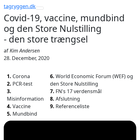
tagryggen
.dk
Toggle navigation
Covid-19, vaccine, mundbind
og den Store Nulstilling
- den store trængsel
af
Kim Andersen
28. December, 2020
1.
Corona
6.
World Economic Forum (WEF) og
2.
PCR-test
den Store Nulstilling
3.
7.
FN's 17 verdensmål
Misinformation
8.
Afslutning
4.
Vaccine
9.
Referenceliste
5.
Mundbind