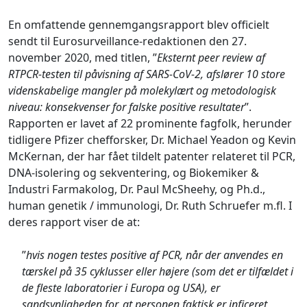
En omfattende gennemgangsrapport blev officielt
sendt til Eurosurveillance-redaktionen den 27.
november 2020, med titlen, ”
Eksternt peer review af
RTPCR-testen til påvisning af SARS-CoV-2, afslører 10 store
videnskabelige mangler på molekylært og metodologisk
niveau: konsekvenser for falske positive resultater
”.
Rapporten er lavet af 22 prominente fagfolk, herunder
tidligere Pfizer chefforsker, Dr. Michael Yeadon og Kevin
McKernan, der har fået tildelt patenter relateret til PCR,
DNA-isolering og sekventering, og Biokemiker &
Industri Farmakolog, Dr. Paul McSheehy, og Ph.d.,
human genetik / immunologi, Dr. Ruth Schruefer m.fl. I
deres rapport viser de at:
”
hvis nogen testes positive af PCR, når der anvendes en
tærskel på 35 cyklusser eller højere (som det er tilfældet i
de fleste laboratorier i Europa og USA), er
sandsynligheden for, at personen faktisk er inficeret