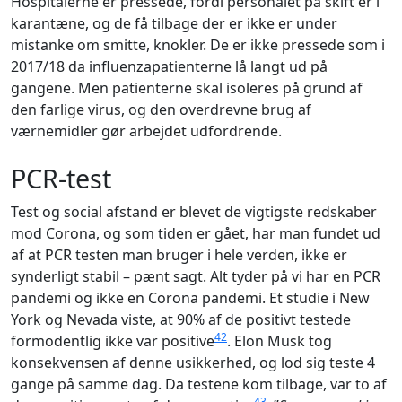
Hospitalerne er pressede, fordi personalet på skift er i
karantæne, og de få tilbage der er ikke er under
mistanke om smitte, knokler. De er ikke pressede som i
2017/18 da influenzapatienterne lå langt ud på
gangene. Men patienterne skal isoleres på grund af
den farlige virus, og den overdrevne brug af
værnemidler gør arbejdet udfordrende.
PCR-test
Test og social afstand er blevet de vigtigste redskaber
mod Corona, og som tiden er gået, har man fundet ud
af at PCR testen man bruger i hele verden, ikke er
synderligt stabil – pænt sagt. Alt tyder på vi har en PCR
pandemi og ikke en Corona pandemi. Et studie i New
York og Nevada viste, at 90% af de positivt testede
42
formodentlig ikke var positive
. Elon Musk tog
konsekvensen af denne usikkerhed, og lod sig teste 4
gange på samme dag. Da testene kom tilbage, var to af
43