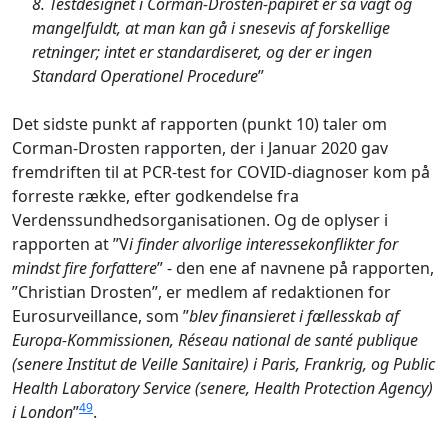
8. Testdesignet i Corman-Drosten-papiret er så vagt og
mangelfuldt, at man kan gå i snesevis af forskellige
retninger; intet er standardiseret, og der er ingen
Standard Operationel Procedure
”
Det sidste punkt af rapporten (punkt 10) taler om
Corman-Drosten rapporten, der i Januar 2020 gav
fremdriften til at PCR-test for COVID-diagnoser kom på
forreste række, efter godkendelse fra
Verdenssundhedsorganisationen. Og de oplyser i
rapporten at ”V
i finder alvorlige interessekonflikter for
mindst fire forfattere
” - den ene af navnene på rapporten,
”Christian Drosten”, er medlem af redaktionen for
Eurosurveillance, som ”
blev finansieret i fællesskab af
Europa-Kommissionen, Réseau national de santé publique
(senere Institut de Veille Sanitaire) i Paris, Frankrig, og Public
Health Laboratory Service (senere, Health Protection Agency)
49
i London
”
.