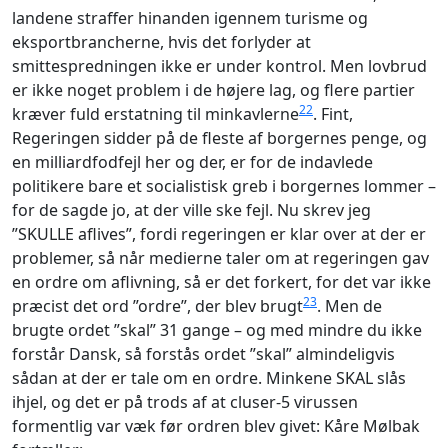
landene straffer hinanden igennem turisme og
eksportbrancherne, hvis det forlyder at
smittespredningen ikke er under kontrol. Men lovbrud
er ikke noget problem i de højere lag, og flere partier
22
kræver fuld erstatning til minkavlerne
. Fint,
Regeringen sidder på de fleste af borgernes penge, og
en milliardfodfejl her og der, er for de indavlede
politikere bare et socialistisk greb i borgernes lommer –
for de sagde jo, at der ville ske fejl. Nu skrev jeg
”SKULLE aflives”, fordi regeringen er klar over at der er
problemer, så når medierne taler om at regeringen gav
en ordre om aflivning, så er det forkert, for det var ikke
23
præcist det ord ”ordre”, der blev brugt
. Men de
brugte ordet ”skal” 31 gange – og med mindre du ikke
forstår Dansk, så forstås ordet ”skal” almindeligvis
sådan at der er tale om en ordre. Minkene SKAL slås
ihjel, og det er på trods af at cluser-5 virussen
formentlig var væk før ordren blev givet: Kåre Mølbak