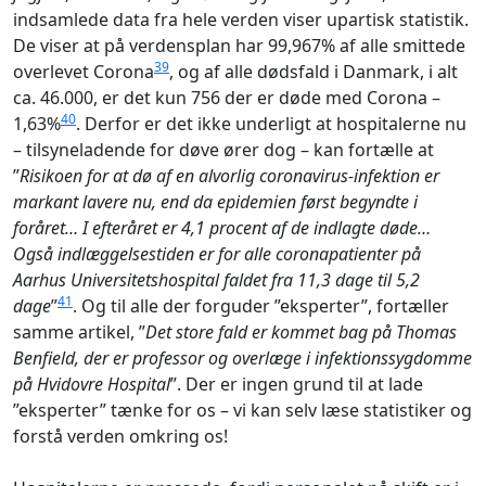
indsamlede data fra hele verden viser upartisk statistik.
De viser at på verdensplan har 99,967% af alle smittede
39
overlevet Corona
, og af alle dødsfald i Danmark, i alt
ca. 46.000, er det kun 756 der er døde med Corona –
40
1,63%
. Derfor er det ikke underligt at hospitalerne nu
– tilsyneladende for døve ører dog – kan fortælle at
”
Risikoen for at dø af en alvorlig coronavirus-infektion er
markant lavere nu, end da epidemien først begyndte i
foråret… I efteråret er 4,1 procent af de indlagte døde…
Også indlæggelsestiden er for alle coronapatienter på
Aarhus Universitetshospital faldet fra 11,3 dage til 5,2
41
dage
”
. Og til alle der forguder ”eksperter”, fortæller
samme artikel, ”
Det store fald er kommet bag på Thomas
Benfield, der er professor og overlæge i infektionssygdomme
på Hvidovre Hospital
”. Der er ingen grund til at lade
”eksperter” tænke for os – vi kan selv læse statistiker og
forstå verden omkring os!