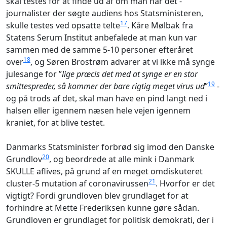
skal testes for at finde ud af om man har det -
journalister der søgte audiens hos Statsministeren,
17
skulle testes ved opsatte telte
. Kåre Mølbak fra
Statens Serum Institut anbefalede at man kun var
sammen med de samme 5-10 personer efteråret
18
over
, og Søren Brostrøm advarer at vi ikke må synge
julesange for ”
lige præcis det med at synge er en stor
19
smittespreder, så kommer der bare rigtig meget virus ud
”
-
og på trods af det, skal man have en pind langt ned i
halsen eller igennem næsen hele vejen igennem
kraniet, for at blive testet.
Danmarks Statsminister forbrød sig imod den Danske
20
Grundlov
, og beordrede at alle mink i Danmark
SKULLE aflives, på grund af en meget omdiskuteret
21
cluster-5 mutation af coronavirussen
. Hvorfor er det
vigtigt? Fordi grundloven blev grundlaget for at
forhindre at Mette Frederiksen kunne gøre sådan.
Grundloven er grundlaget for politisk demokrati, der i