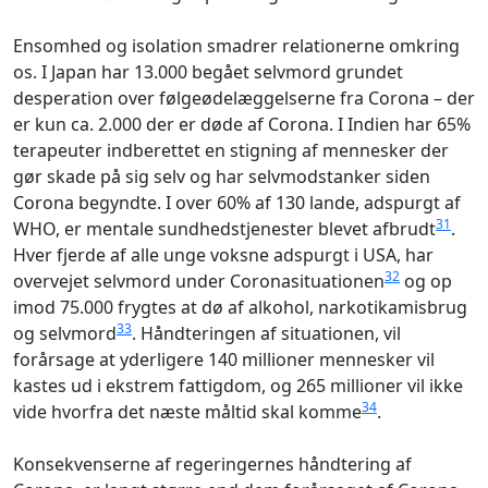
Ensomhed og isolation smadrer relationerne omkring
os. I Japan har 13.000 begået selvmord grundet
desperation over følgeødelæggelserne fra Corona – der
er kun ca. 2.000 der er døde af Corona. I Indien har 65%
terapeuter indberettet en stigning af mennesker der
gør skade på sig selv og har selvmodstanker siden
Corona begyndte. I over 60% af 130 lande, adspurgt af
31
WHO, er mentale sundhedstjenester blevet afbrudt
.
Hver fjerde af alle unge voksne adspurgt i USA, har
32
overvejet selvmord under Coronasituationen
og op
imod 75.000 frygtes at dø af alkohol, narkotikamisbrug
33
og selvmord
. Håndteringen af situationen, vil
forårsage at yderligere 140 millioner mennesker vil
kastes ud i ekstrem fattigdom, og 265 millioner vil ikke
34
vide hvorfra det næste måltid skal komme
.
Konsekvenserne af regeringernes håndtering af