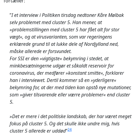
fortæller:
”
I et interview i Politiken tirsdag nedtoner Kåre Mølbak
selv problemet med cluster 5. Han mener, at
»problemstillingen med cluster 5 har fået alt for stor
vægt«, og at virusvarianten, som var regeringens
erklærede grund til at lukke dele af Nordjylland ned,
måske allerede er forsvundet.
For SSI er den »vigtigste« bekymring i stedet, at
minkbesætningerne udgør et såkaldt reservoir for
coronavirus, der medfører »konstant smitte«, forklarer
han i interviewet. Dertil kommer så en »yderligere«
bekymring for, at der med tiden kan opstå nye mutationer,
som »giver tilsvarende eller værre problemer« end cluster
5.
»Det er mere i det politiske landskab, der har været meget
fokus på cluster 5. Og det skulle ikke undre mig, hvis
24
cluster 5 allerede er uddød
”