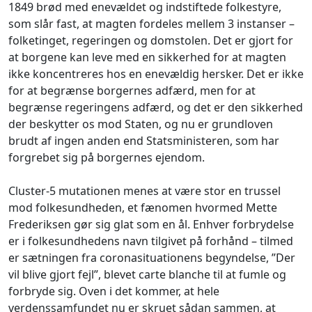
1849 brød med enevældet og indstiftede folkestyre,
som slår fast, at magten fordeles mellem 3 instanser –
folketinget, regeringen og domstolen. Det er gjort for
at borgene kan leve med en sikkerhed for at magten
ikke koncentreres hos en enevældig hersker. Det er ikke
for at begrænse borgernes adfærd, men for at
begrænse regeringens adfærd, og det er den sikkerhed
der beskytter os mod Staten, og nu er grundloven
brudt af ingen anden end Statsministeren, som har
forgrebet sig på borgernes ejendom.
Cluster-5 mutationen menes at være stor en trussel
mod folkesundheden, et fænomen hvormed Mette
Frederiksen gør sig glat som en ål. Enhver forbrydelse
er i folkesundhedens navn tilgivet på forhånd – tilmed
er sætningen fra coronasituationens begyndelse, ”Der
vil blive gjort fejl”, blevet carte blanche til at fumle og
forbryde sig. Oven i det kommer, at hele
verdenssamfundet nu er skruet sådan sammen, at