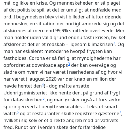
mål og ikke en krise. Og menneskeheden er så plaget
af det politiske spil, at det er umuligt at nedfælde med
ord. I begyndelsen blev vi vist billeder af lutter døende
mennesker, en situation der hurtigt ændrede sig og det
afsløredes at mere end 99,9% smittede overlevede. Men
man holder uden valid grund endnu fast i
krisen
, hvilket
2
afslører at det er et redskab – ligesom klimakrisen
. Og
man har eskaleret metoderne hvorpå frygten kan
fastholdes. Corona er så farlig, at myndighederne har
3
opfordret at downloade apps
der kan overvåge og
sladre om hvem vi har været i nærhedens af og hvor vi
har været (i august 2020 var der knap en million der
4
havde hentet den
) - dog måtte ansatte i
Udenrigsministeriet ikke hente den, på grund af frygt
5
for datasikkerhed
, og man ønsker også at forstærke
sporingen ved at benytte wearables – f.eks. et smart
6
7
watch
og at restauranter skulle registrere gæsterne
,
hvilket i sig selv er et direkte angreb mod privatlivets
fred. Rundt om i verden skete der forfærdelige