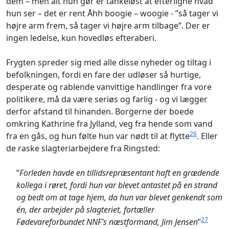
dem – men alt hun gør er tankeløst at efterligne hvad
hun ser – det er rent Åhh boogie – woogie - ”så tager vi
højre arm frem, så tager vi højre arm tilbage”. Der er
ingen ledelse, kun hovedløs efteraberi.
Frygten spreder sig med alle disse nyheder og tiltag i
befolkningen, fordi en fare der udløser så hurtige,
desperate og rablende vanvittige handlinger fra vore
politikere, må da være seriøs og farlig - og vi lægger
derfor afstand til hinanden. Borgerne der boede
omkring Kathrine fra Jylland, veg fra hende som vand
26
fra en gås, og hun følte hun var nødt til at flytte
. Eller
de raske slagteriarbejdere fra Ringsted:
”
Forleden havde en tillidsrepræsentant haft en grædende
kollega i røret, fordi hun var blevet antastet på en strand
og bedt om at tage hjem, da hun var blevet genkendt som
én, der arbejder på slagteriet, fortæller
27
Fødevareforbundet NNF’s næstformand, Jim Jensen
”