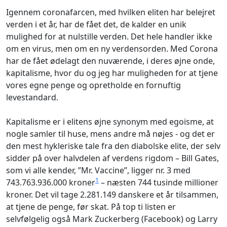
Igennem coronafarcen, med hvilken eliten har belejret
verden i et år, har de fået det, de kalder en unik
mulighed for at nulstille verden. Det hele handler ikke
om en virus, men om en ny verdensorden. Med Corona
har de fået ødelagt den nuværende, i deres øjne onde,
kapitalisme, hvor du og jeg har muligheden for at tjene
vores egne penge og opretholde en fornuftig
levestandard.
Kapitalisme er i elitens øjne synonym med egoisme, at
nogle samler til huse, mens andre må nøjes - og det er
den mest hykleriske tale fra den diabolske elite, der selv
sidder på over halvdelen af verdens rigdom – Bill Gates,
som vi alle kender, ”Mr. Vaccine”, ligger nr. 3 med
1
743.763.936.000 kroner
– næsten 744 tusinde millioner
kroner. Det vil tage 2.281.149 danskere et år tilsammen,
at tjene de penge, før skat. På top ti listen er
selvfølgelig også Mark Zuckerberg (Facebook) og Larry