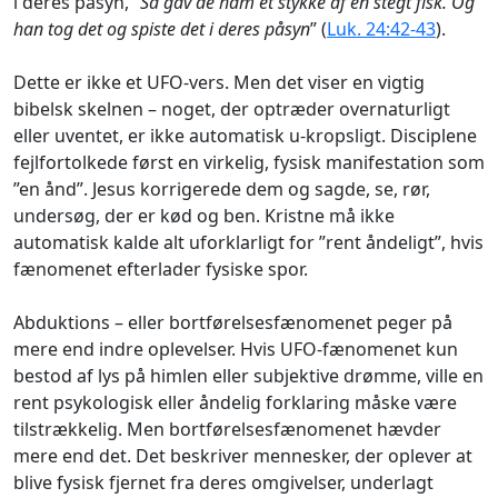
i deres påsyn, ”
Så gav de ham et stykke af en stegt fisk. Og
han tog det og spiste det i deres påsyn
” (
Luk. 24:42-43
).
Dette er ikke et UFO-vers. Men det viser en vigtig
bibelsk skelnen – noget, der optræder overnaturligt
eller uventet, er ikke automatisk u-kropsligt. Disciplene
fejlfortolkede først en virkelig, fysisk manifestation som
”en ånd”. Jesus korrigerede dem og sagde, se, rør,
undersøg, der er kød og ben. Kristne må ikke
automatisk kalde alt uforklarligt for ”rent åndeligt”, hvis
fænomenet efterlader fysiske spor.
Abduktions – eller bortførelsesfænomenet peger på
mere end indre oplevelser. Hvis UFO-fænomenet kun
bestod af lys på himlen eller subjektive drømme, ville en
rent psykologisk eller åndelig forklaring måske være
tilstrækkelig. Men bortførelsesfænomenet hævder
mere end det. Det beskriver mennesker, der oplever at
blive fysisk fjernet fra deres omgivelser, underlagt