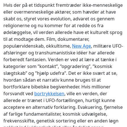
Hvis der på et tidspunkt fremtræder ikke-menneskelige
eller overmenneskelige aktører, som hævder at have
skabt os, styret vores evolution, advaret os gennem
religionerne og nu kommer for at redde os fra
ødelæggelse, vil verden allerede have et kulturelt sprog
til at modtage dem. Film, dokumentarer,
populærvidenskab, okkultisme,
New Age
, militære UFO-
afsløringer og transhumanistiske idéer har allerede
forberedt fantasien. Verden er ved at lære at tænke i
kategorier som ”kontakt”, ”opgradering”, ”kosmisk
slægtskab” og ”hjælp udefra”. Det er ikke svært at se,
hvordan sådan et narrativ kunne bruges til at
bortforklare bibelske begivenheder. Hvis millioner
forsvandt ved
bortrykkelsen
, ville en verden, der
allerede er trænet i UFO-fortællingen, hurtigt kunne
acceptere en alternativ forklaring. Evakuering, fjernelse
af farlige fundamentalister, kosmisk udvælgelse,
frekvensskifte, genetisk sortering eller en anden løgn