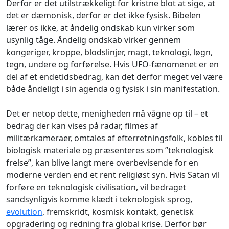
Derfor er det utilstrækkeligt for kristne blot at sige, at
det er dæmonisk, derfor er det ikke fysisk. Bibelen
lærer os ikke, at åndelig ondskab kun virker som
usynlig tåge. Åndelig ondskab virker gennem
kongeriger, kroppe, blodslinjer, magt, teknologi, løgn,
tegn, undere og forførelse. Hvis UFO-fænomenet er en
del af et endetidsbedrag, kan det derfor meget vel være
både åndeligt i sin agenda og fysisk i sin manifestation.
Det er netop dette, menigheden må vågne op til – et
bedrag der kan vises på radar, filmes af
militærkameraer, omtales af efterretningsfolk, kobles til
biologisk materiale og præsenteres som ”teknologisk
frelse”, kan blive langt mere overbevisende for en
moderne verden end et rent religiøst syn. Hvis Satan vil
forføre en teknologisk civilisation, vil bedraget
sandsynligvis komme klædt i teknologisk sprog,
evolution
, fremskridt, kosmisk kontakt, genetisk
opgradering og redning fra global krise. Derfor bør