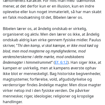
fænomenets karakter. For hvis man med ”dæmonisk”
mener, at det derfor kun er en illusion, kun en indre
oplevelse eller kun noget immaterielt, så har man skabt
en falsk modsætning til det, Bibelen lærer os.
Bibelen lærer os, at åndelig ondskab er virkelig,
organiseret og aktiv. Men den lærer os ikke, at åndelig
ondskab aldrig kan virke gennem fysiske midler. Paulus
skriver, ”
Thi den kamp, vi skal kæmpe, er ikke mod kød og
blod, men mod magterne og myndighederne, mod
verdensherskerne i dette mørke, mod ondskabens
åndemagter i himmelrummet
” (
Ef. 6:12
). Han siger ikke, at
kampen er uvirkelig, men at kampens øverste ophav
ikke blot er menneskeligt. Bag historiske begivenheder,
magtsystemer, forførelse, vold, afgudsdyrkelse og
verdensriger findes åndelige magter. Men disse magter
virker netop ind i den fysiske verden. De påvirker
mennesker, riger, ideologier, religioner og kropslige
handlinger.