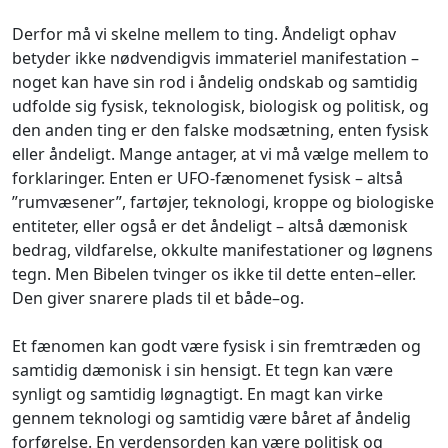
Derfor må vi skelne mellem to ting. Åndeligt ophav
betyder ikke nødvendigvis immateriel manifestation –
noget kan have sin rod i åndelig ondskab og samtidig
udfolde sig fysisk, teknologisk, biologisk og politisk, og
den anden ting er den falske modsætning, enten fysisk
eller åndeligt. Mange antager, at vi må vælge mellem to
forklaringer. Enten er UFO-fænomenet fysisk – altså
”rumvæsener”, fartøjer, teknologi, kroppe og biologiske
entiteter, eller også er det åndeligt – altså dæmonisk
bedrag, vildfarelse, okkulte manifestationer og løgnens
tegn. Men Bibelen tvinger os ikke til dette enten–eller.
Den giver snarere plads til et både–og.
Et fænomen kan godt være fysisk i sin fremtræden og
samtidig dæmonisk i sin hensigt. Et tegn kan være
synligt og samtidig løgnagtigt. En magt kan virke
gennem teknologi og samtidig være båret af åndelig
forførelse. En verdensorden kan være politisk og