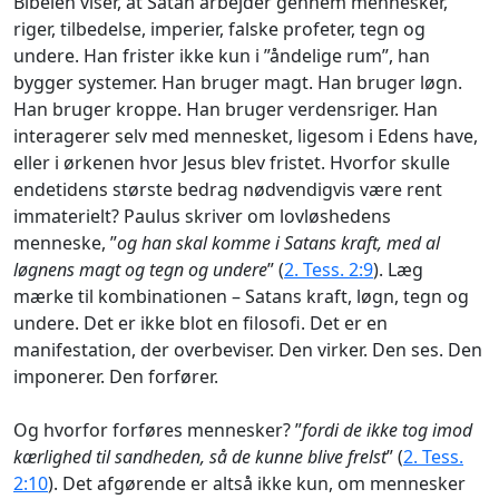
Bibelen viser, at Satan arbejder gennem mennesker,
riger, tilbedelse, imperier, falske profeter, tegn og
undere. Han frister ikke kun i ”åndelige rum”, han
bygger systemer. Han bruger magt. Han bruger løgn.
Han bruger kroppe. Han bruger verdensriger. Han
interagerer selv med mennesket, ligesom i Edens have,
eller i ørkenen hvor Jesus blev fristet. Hvorfor skulle
endetidens største bedrag nødvendigvis være rent
immaterielt? Paulus skriver om lovløshedens
menneske, ”
og han skal komme i Satans kraft, med al
løgnens magt og tegn og undere
” (
2. Tess. 2:9
). Læg
mærke til kombinationen – Satans kraft, løgn, tegn og
undere. Det er ikke blot en filosofi. Det er en
manifestation, der overbeviser. Den virker. Den ses. Den
imponerer. Den forfører.
Og hvorfor forføres mennesker? ”
fordi de ikke tog imod
kærlighed til sandheden, så de kunne blive frelst
” (
2. Tess.
2:10
). Det afgørende er altså ikke kun, om mennesker