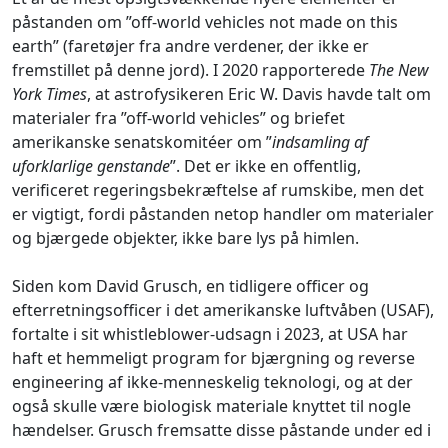
påstanden om ”off-world vehicles not made on this
earth” (faretøjer fra andre verdener, der ikke er
fremstillet på denne jord). I 2020 rapporterede
The New
York Times
, at astrofysikeren Eric W. Davis havde talt om
materialer fra ”off-world vehicles” og briefet
amerikanske senatskomitéer om ”
indsamling af
uforklarlige genstande
”. Det er ikke en offentlig,
verificeret regeringsbekræftelse af rumskibe, men det
er vigtigt, fordi påstanden netop handler om materialer
og bjærgede objekter, ikke bare lys på himlen.
Siden kom David Grusch, en tidligere officer og
efterretningsofficer i det amerikanske luftvåben (USAF),
fortalte i sit whistleblower-udsagn i 2023, at USA har
haft et hemmeligt program for bjærgning og reverse
engineering af ikke-menneskelig teknologi, og at der
også skulle være biologisk materiale knyttet til nogle
hændelser. Grusch fremsatte disse påstande under ed i