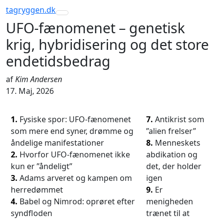
tagryggen
.dk
Toggle navigation
UFO-fænomenet – genetisk
krig, hybridisering og det store
endetidsbedrag
af
Kim Andersen
17. Maj, 2026
1.
Fysiske spor: UFO-fænomenet
7.
Antikrist som
som mere end syner, drømme og
”alien frelser”
åndelige manifestationer
8.
Menneskets
2.
Hvorfor UFO-fænomenet ikke
abdikation og
kun er ”åndeligt”
det, der holder
3.
Adams arveret og kampen om
igen
herredømmet
9.
Er
4.
Babel og Nimrod: oprøret efter
menigheden
syndfloden
trænet til at