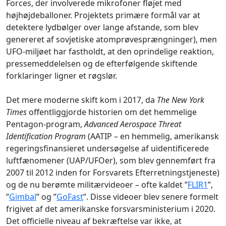
Forces, der involverede mikrofoner fløjet med
højhøjdeballoner. Projektets primære formål var at
detektere lydbølger over lange afstande, som blev
genereret af sovjetiske atomprøvesprængninger), men
UFO-miljøet har fastholdt, at den oprindelige reaktion,
pressemeddelelsen og de efterfølgende skiftende
forklaringer ligner et røgslør.
Det mere moderne skift kom i 2017, da
The New York
Times
offentliggjorde historien om det hemmelige
Pentagon-program,
Advanced Aerospace Threat
Identification Program
(AATIP – en hemmelig, amerikansk
regeringsfinansieret undersøgelse af uidentificerede
luftfænomener (UAP/UFO
er), som blev gennemført fra
2007 til 2012 inden for Forsvarets Efterretningstjeneste)
og de nu berømte militærvideoer – ofte kaldet ”
FLIR1
”,
”
Gimbal
” og ”
GoFast
”. Disse videoer blev senere formelt
frigivet af det amerikanske forsvarsministerium i 2020.
Det officielle niveau af bekræftelse var ikke, at