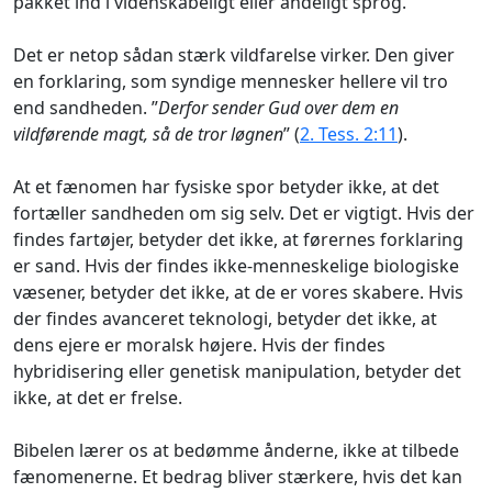
pakket ind i videnskabeligt eller åndeligt sprog.
Det er netop sådan stærk vildfarelse virker. Den giver
en forklaring, som syndige mennesker hellere vil tro
end sandheden. ”
Derfor sender Gud over dem en
vildførende magt, så de tror løgnen
” (
2. Tess. 2:11
).
At et fænomen har fysiske spor betyder ikke, at det
fortæller sandheden om sig selv. Det er vigtigt. Hvis der
findes fartøjer, betyder det ikke, at førernes forklaring
er sand. Hvis der findes ikke-menneskelige biologiske
væsener, betyder det ikke, at de er vores skabere. Hvis
der findes avanceret teknologi, betyder det ikke, at
dens ejere er moralsk højere. Hvis der findes
hybridisering eller genetisk manipulation, betyder det
ikke, at det er frelse.
Bibelen lærer os at bedømme ånderne, ikke at tilbede
fænomenerne. Et bedrag bliver stærkere, hvis det kan