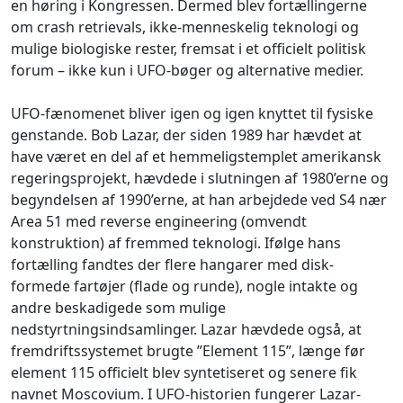
en høring i Kongressen. Dermed blev fortællingerne
om crash retrievals, ikke-menneskelig teknologi og
mulige biologiske rester, fremsat i et officielt politisk
forum – ikke kun i UFO-bøger og alternative medier.
UFO-fænomenet bliver igen og igen knyttet til fysiske
genstande. Bob Lazar, der siden 1989 har hævdet at
have været en del af et hemmeligstemplet amerikansk
regeringsprojekt, hævdede i slutningen af 1980’erne og
begyndelsen af 1990’erne, at han arbejdede ved S4 nær
Area 51 med reverse engineering (omvendt
konstruktion) af fremmed teknologi. Ifølge hans
fortælling fandtes der flere hangarer med disk-
formede fartøjer (flade og runde), nogle intakte og
andre beskadigede som mulige
nedstyrtningsindsamlinger. Lazar hævdede også, at
fremdriftssystemet brugte ”Element 115”, længe før
element 115 officielt blev syntetiseret og senere fik
navnet Moscovium. I UFO-historien fungerer Lazar-