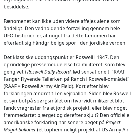
besiddelse.
Fænomenet kan ikke uden videre affejes alene som
åndeligt. Den vedholdende fortælling gennem hele
UFO-historien er, at noget fra dette fænomen har
efterladt sig håndgribelige spor i den jordiske verden.
Det klassiske udgangspunkt er Roswell i 1947. Den
oprindelige pressemeddelelse fra militæret, som blev
gengivet i
Roswell Daily Record
, lød sensationelt. ”RAAF
Fanger Flyvende Tallerken på Ranch i Roswell-området”
(RAAF = Roswell Army Air Field). Kort efter blev
forklaringen ændret til en vejrballon. Siden blev Roswell
et symbol på spørgsmålet om hvorvidt militæret blot
fandt vragrester fra et jordisk projekt, eller blev noget
fremmedartet bjærget og derefter skjult? Den officielle
amerikanske forklaring har senere peget på
Project
Mogul-balloner
(et tophemmeligt projekt af US Army Air