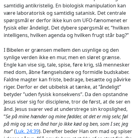
samtidig antikristelig. En biologisk manipulation kan
være laboratorisk og samtidig satanisk. Det centrale
spørgsmål er derfor ikke kun om UFO-fænomenet er
fysisk eller åndeligt. Det dybere spørgsmål er, ”hvilken
intelligens, hvilken agenda og hvilken frugt står bag?”
I Bibelen er grænsen mellem den usynlige og den
synlige verden ikke en mur, men en sløret grænse.
Engle kan vise sig, tale, spise, føre krig, slå mennesker
med dom, åbne fængselsdøre og formidle budskaber.
Faldne magter kan friste, bedrage, besætte og påvirke
riger. Derfor er det ubibelsk at tænke, at ”åndeligt”
betyder ”uden fysisk konsekvens”. Da den opstandne
Jesus viser sig for disciplene, tror de først, at de ser en
ånd. Jesus svarer ved at understrege sin kropslighed,
”
Se på mine hænder og mine fødder, at det er mig selv; føl
på mig og se; en ånd har jo ikke kød og ben, som I ser, jeg
har
” (
Luk. 24:39
). Derefter beder Han om mad og spiser