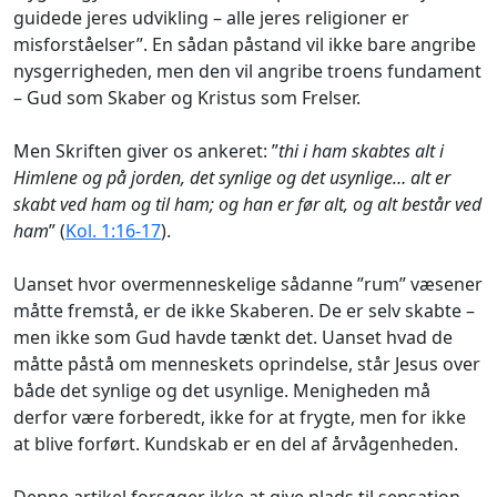
guidede jeres udvikling – alle jeres religioner er
misforståelser”. En sådan påstand vil ikke bare angribe
nysgerrigheden, men den vil angribe troens fundament
– Gud som Skaber og Kristus som Frelser.
Men Skriften giver os ankeret: ”
thi i ham skabtes alt i
Himlene og på jorden, det synlige og det usynlige… alt er
skabt ved ham og til ham; og han er før alt, og alt består ved
ham
” (
Kol. 1:16-17
).
Uanset hvor overmenneskelige sådanne ”rum” væsener
måtte fremstå, er de ikke Skaberen. De er selv skabte –
men ikke som Gud havde tænkt det. Uanset hvad de
måtte påstå om menneskets oprindelse, står Jesus over
både det synlige og det usynlige. Menigheden må
derfor være forberedt, ikke for at frygte, men for ikke
at blive forført. Kundskab er en del af årvågenheden.
Denne artikel forsøger ikke at give plads til sensation