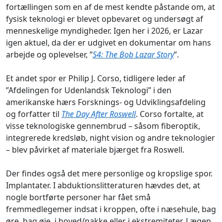
fortællingen som en af de mest kendte påstande om, at
fysisk teknologi er blevet opbevaret og undersøgt af
menneskelige myndigheder. Igen her i 2026, er Lazar
igen aktuel, da der er udgivet en dokumentar om hans
arbejde og oplevelser, ”
S4: The Bob Lazar Story
”.
Et andet spor er Philip J. Corso, tidligere leder af
”Afdelingen for Udenlandsk Teknologi” i den
amerikanske hærs Forsknings- og Udviklingsafdeling
og forfatter til
The Day After Roswell
. Corso fortalte, at
visse teknologiske gennembrud – såsom fiberoptik,
integrerede kredsløb, night vision og andre teknologier
– blev påvirket af materiale bjærget fra Roswell.
Der findes også det mere personlige og kropslige spor.
Implantater. I abduktionslitteraturen hævdes det, at
nogle bortførte personer har fået små
fremmedlegemer indsat i kroppen, ofte i næsehule, bag
øre, bag øje, i hoved/nakke eller i ekstremiteter. Lægen