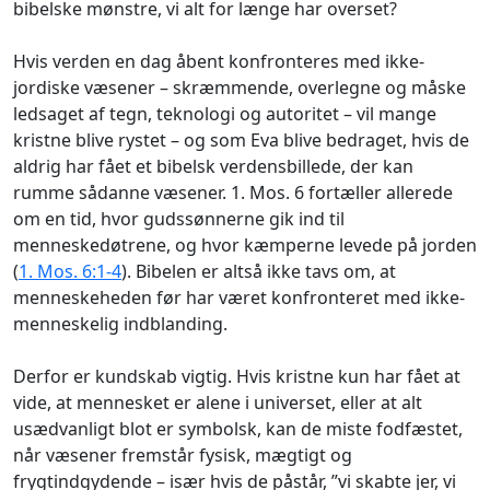
bibelske mønstre, vi alt for længe har overset?
Hvis verden en dag åbent konfronteres med ikke-
jordiske væsener – skræmmende, overlegne og måske
ledsaget af tegn, teknologi og autoritet – vil mange
kristne blive rystet – og som Eva blive bedraget, hvis de
aldrig har fået et bibelsk verdensbillede, der kan
rumme sådanne væsener. 1. Mos. 6 fortæller allerede
om en tid, hvor gudssønnerne gik ind til
menneskedøtrene, og hvor kæmperne levede på jorden
(
1. Mos. 6:1-4
). Bibelen er altså ikke tavs om, at
menneskeheden før har været konfronteret med ikke-
menneskelig indblanding.
Derfor er kundskab vigtig. Hvis kristne kun har fået at
vide, at mennesket er alene i universet, eller at alt
usædvanligt blot er symbolsk, kan de miste fodfæstet,
når væsener fremstår fysisk, mægtigt og
frygtindgydende – især hvis de påstår, ”vi skabte jer, vi