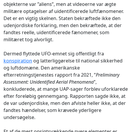
objekterne var ”aliens”, men at videoerne var ægte
militære optagelser af uidentificerede luftfænomener.
Det er en vigtig skelnen. Staten bekræftede ikke den
udenjordiske forklaring, men den bekræftede, at der
fandtes reelle, uidentificerede fænomener, som
militæret tog alvorligt.
Dermed flyttede UFO-emnet sig offentligt fra
konspiration
og latterliggørelse til national sikkerhed
og luftdomæne. Den amerikanske
efterretningstjenestes rapport fra 2021, ”
Preliminary
Assessment: Unidentified Aerial Phenomena
”,
konkluderede, at mange UAP-sager forblev uforklarede
efter foreløbig gennemgang. Rapporten sagde ikke, at
de var udenjordiske, men den afviste heller ikke, at der
fandtes hændelser, som krævede yderligere
undersøgelse.
Et af de mest opsigtsvækkende nyere elementer er