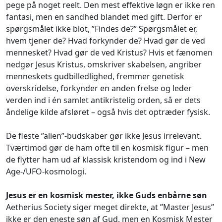
pege på noget reelt. Den mest effektive løgn er ikke ren
fantasi, men en sandhed blandet med gift. Derfor er
spørgsmålet ikke blot, ”Findes de?” Spørgsmålet er,
hvem tjener de? Hvad forkynder de? Hvad gør de ved
mennesket? Hvad gør de ved Kristus? Hvis et fænomen
nedgør Jesus Kristus, omskriver skabelsen, angriber
menneskets gudbilledlighed, fremmer genetisk
overskridelse, forkynder en anden frelse og leder
verden ind i én samlet antikristelig orden, så er dets
åndelige kilde afsløret – også hvis det optræder fysisk.
De fleste ”alien”-budskaber gør ikke Jesus irrelevant.
Tværtimod gør de ham ofte til en kosmisk figur – men
de flytter ham ud af klassisk kristendom og ind i New
Age-/UFO-kosmologi.
Jesus er en kosmisk mester, ikke Guds enbårne søn
Aetherius Society siger meget direkte, at ”Master Jesus”
ikke er den eneste søn af Gud, men en Kosmisk Mester