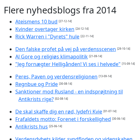
Flere nyhedsblogs fra 2014
Ateismens 10 bud
[27-12-14]
Kvinder overtager kirken
[24-12-14]
Rick Warren i "Dyrets" hule
[22-11-14]
Den falske profet på vej på verdensscenen
[29-10-14]
Al Gore og religiøs klimapolitik
[21-09-14]
"Jeg fornægter Helligånden! Vi ses i helvede"
[15-09-14]
Peres, Paven og verdensreligionen
[13-09-14]
Regnbue og Pride
[30-08-14]
Sanktioner mod Rusland - en indsprøjtning til
Antikrists rige?
[02-08-14]
De skal skaffe dig en rød, lydefri Kvie
[01-07-14]
Frafaldets motto: Forenet i forskellighed
[30-06-14]
Antikrists hus
[25-06-14]
Verdensdybets kilder, syndfloden og videnskaben