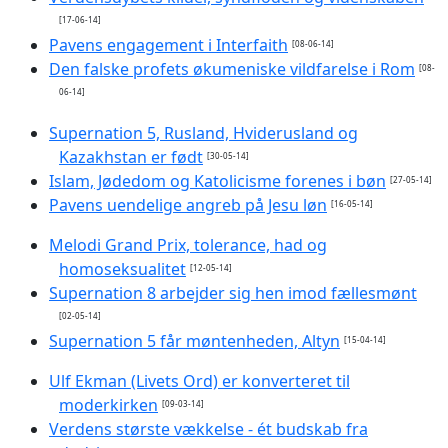
[17-06-14]
Pavens engagement i Interfaith
[08-06-14]
Den falske profets økumeniske vildfarelse i Rom
[08-
06-14]
Supernation 5, Rusland, Hviderusland og
Kazakhstan er født
[30-05-14]
Islam, Jødedom og Katolicisme forenes i bøn
[27-05-14]
Pavens uendelige angreb på Jesu løn
[16-05-14]
Melodi Grand Prix, tolerance, had og
homoseksualitet
[12-05-14]
Supernation 8 arbejder sig hen imod fællesmønt
[02-05-14]
Supernation 5 får møntenheden, Altyn
[15-04-14]
Ulf Ekman (Livets Ord) er konverteret til
moderkirken
[09-03-14]
Verdens største vækkelse - ét budskab fra