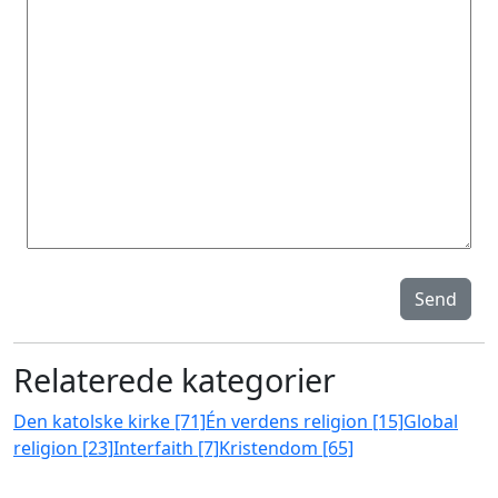
Send
Relaterede kategorier
Den katolske kirke [71]
Én verdens religion [15]
Global
religion [23]
Interfaith [7]
Kristendom [65]