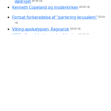
dødriget
[07-03-14]
Kenneth Copeland og moderkirken
[25-02-14]
Fortsat forberedelse af "partering Jerusalem"
[22-02-
14]
Viking-apokalypsen, Ragnarok
[20-02-14]
USA's djævelske hensigtserklæring
[19-02-14]
Begynder splittelsen af Israel til foråret?
[10-02-14]
Elitens løgn, politikernes blår
[30-01-14]
DONG, Corydon og Goldman Sachs
[27-01-14]
Hamas: Israel har otte år tilbage.
[19-01-14]