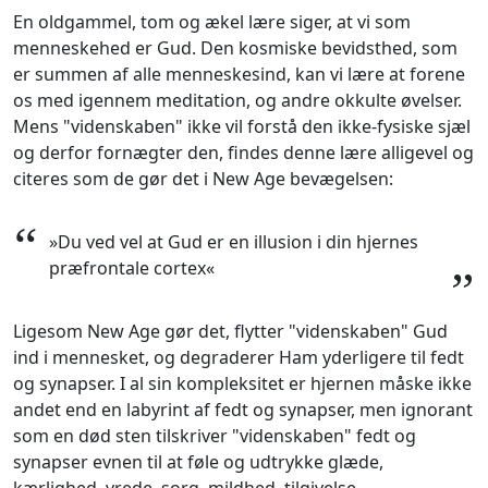
En oldgammel, tom og ækel lære siger, at vi som
menneskehed er Gud. Den kosmiske bevidsthed, som
er summen af alle menneskesind, kan vi lære at forene
os med igennem meditation, og andre okkulte øvelser.
Mens "videnskaben" ikke vil forstå den ikke-fysiske sjæl
og derfor fornægter den, findes denne lære alligevel og
citeres som de gør det i New Age bevægelsen:
“
»Du ved vel at Gud er en illusion i din hjernes
præfrontale cortex«
”
Ligesom New Age gør det, flytter "videnskaben" Gud
ind i mennesket, og degraderer Ham yderligere til fedt
og synapser. I al sin kompleksitet er hjernen måske ikke
andet end en labyrint af fedt og synapser, men ignorant
som en død sten tilskriver "videnskaben" fedt og
synapser evnen til at føle og udtrykke glæde,