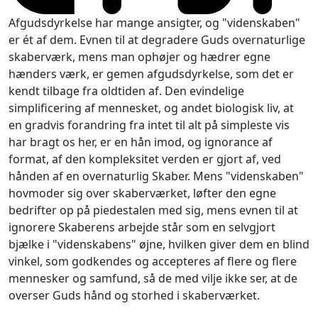
Afgudsdyrkelse har mange ansigter, og "videnskaben"
er ét af dem. Evnen til at degradere Guds overnaturlige
skaberværk, mens man ophøjer og hædrer egne
hænders værk, er gemen afgudsdyrkelse, som det er
kendt tilbage fra oldtiden af. Den evindelige
simplificering af mennesket, og andet biologisk liv, at
en gradvis forandring fra intet til alt på simpleste vis
har bragt os her, er en hån imod, og ignorance af
format, af den kompleksitet verden er gjort af, ved
hånden af en overnaturlig Skaber. Mens "videnskaben"
hovmoder sig over skaberværket, løfter den egne
bedrifter op på piedestalen med sig, mens evnen til at
ignorere Skaberens arbejde står som en selvgjort
bjælke i "videnskabens" øjne, hvilken giver dem en blind
vinkel, som godkendes og accepteres af flere og flere
mennesker og samfund, så de med vilje ikke ser, at de
overser Guds hånd og storhed i skaberværket.