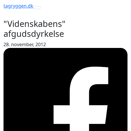
tagryggen
.dk
Toggle navigation
"Videnskabens"
afgudsdyrkelse
28. november, 2012