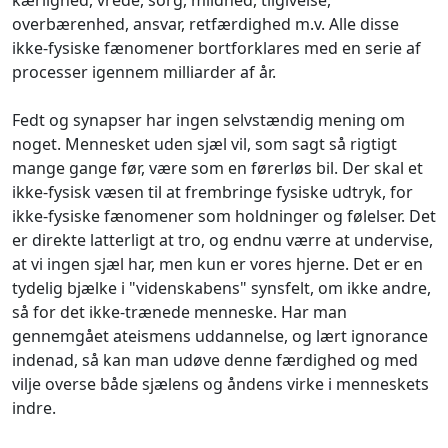
kærlighed, vrede, sorg, mildhed, tilgivelse,
overbærenhed, ansvar, retfærdighed m.v. Alle disse
ikke-fysiske fænomener bortforklares med en serie af
processer igennem milliarder af år.
Fedt og synapser har ingen selvstændig mening om
noget. Mennesket uden sjæl vil, som sagt så rigtigt
mange gange før, være som en førerløs bil. Der skal et
ikke-fysisk væsen til at frembringe fysiske udtryk, for
ikke-fysiske fænomener som holdninger og følelser. Det
er direkte latterligt at tro, og endnu værre at undervise,
at vi ingen sjæl har, men kun er vores hjerne. Det er en
tydelig bjælke i "videnskabens" synsfelt, om ikke andre,
så for det ikke-trænede menneske. Har man
gennemgået ateismens uddannelse, og lært ignorance
indenad, så kan man udøve denne færdighed og med
vilje overse både sjælens og åndens virke i menneskets
indre.