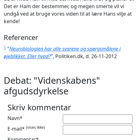
Det er Ham der bestemmer, og megen smerte vil vi
undgå ved at bruge vores viden til at lære Hans vilje at
kende!
Referencer
1
"
Neurobiologien har alle svarene og spørgsmålene i
øjeblikket. Eller hvad?
", Politiken.dk, d. 26-11-2012
Debat: "Videnskabens"
afgudsdyrkelse
Skriv kommentar
Navn*
(vises ikke)
E-mail*
Kommentar*