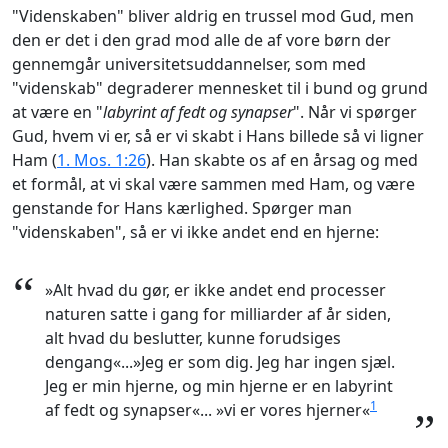
"Videnskaben" bliver aldrig en trussel mod Gud, men
den er det i den grad mod alle de af vore børn der
gennemgår universitetsuddannelser, som med
"videnskab" degraderer mennesket til i bund og grund
at være en "
labyrint af fedt og synapser
". Når vi spørger
Gud, hvem vi er, så er vi skabt i Hans billede så vi ligner
Ham (
1. Mos. 1:26
). Han skabte os af en årsag og med
et formål, at vi skal være sammen med Ham, og være
genstande for Hans kærlighed. Spørger man
"videnskaben", så er vi ikke andet end en hjerne:
“
»Alt hvad du gør, er ikke andet end processer
naturen satte i gang for milliarder af år siden,
alt hvad du beslutter, kunne forudsiges
dengang«...»Jeg er som dig. Jeg har ingen sjæl.
Jeg er min hjerne, og min hjerne er en labyrint
1
af fedt og synapser«... »vi er vores hjerner«
”