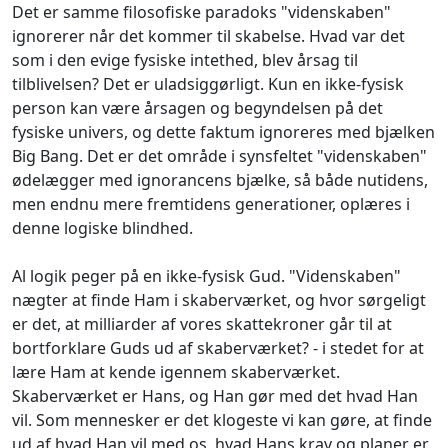
Det er samme filosofiske paradoks "videnskaben"
ignorerer når det kommer til skabelse. Hvad var det
som i den evige fysiske intethed, blev årsag til
tilblivelsen? Det er uladsiggørligt. Kun en ikke-fysisk
person kan være årsagen og begyndelsen på det
fysiske univers, og dette faktum ignoreres med bjælken
Big Bang. Det er det område i synsfeltet "videnskaben"
ødelægger med ignorancens bjælke, så både nutidens,
men endnu mere fremtidens generationer, oplæres i
denne logiske blindhed.
Al logik peger på en ikke-fysisk Gud. "Videnskaben"
nægter at finde Ham i skaberværket, og hvor sørgeligt
er det, at milliarder af vores skattekroner går til at
bortforklare Guds ud af skaberværket? - i stedet for at
lære Ham at kende igennem skaberværket.
Skaberværket er Hans, og Han gør med det hvad Han
vil. Som mennesker er det klogeste vi kan gøre, at finde
ud af hvad Han vil med os, hvad Hans krav og planer er.