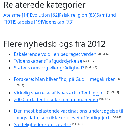
Relaterede kategorier
Ateisme [14]
Evolution [62]
Falsk religion [83]
Samfund
[101]
Skabelse [19]
Videnskab [73]
Flere nyhedsblogs fra 2012
Eskalerende vold i en bedraget verden
[21-12-12]
"Videnskabens" afgudsdyrkelse
[28-11-12]
Statens omsorg eller grådighed?
[01-11-12]
Forskere: Man bliver "høj på Gud" i megakirken
[20-
09-12]
Virkelig størrelse af Noas ark offentliggjort
[11-09-12]
2000 forlader folkekirken om måneden
[18-08-12]
Den mest belastende vaccinations undersøgelse til
dags dato, som ikke er blevet offentliggjort
[16-08-12]
Sædelighedens ophævelse
[10-08-12]