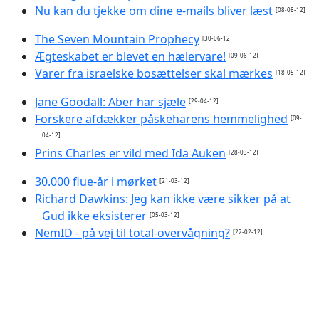
Nu kan du tjekke om dine e-mails bliver læst
[08-08-12]
The Seven Mountain Prophecy
[30-06-12]
Ægteskabet er blevet en hælervare!
[09-06-12]
Varer fra israelske bosættelser skal mærkes
[18-05-12]
Jane Goodall: Aber har sjæle
[29-04-12]
Forskere afdækker påskeharens hemmelighed
[09-
04-12]
Prins Charles er vild med Ida Auken
[28-03-12]
30.000 flue-år i mørket
[21-03-12]
Richard Dawkins: Jeg kan ikke være sikker på at
Gud ikke eksisterer
[05-03-12]
NemID - på vej til total-overvågning?
[22-02-12]
Vaccine gav børn hjernesygdom
[21-02-12]
Rothschilds fortsatte overtagelse af
verdensøkonomien
[19-02-12]
After 2012
[11-02-12]