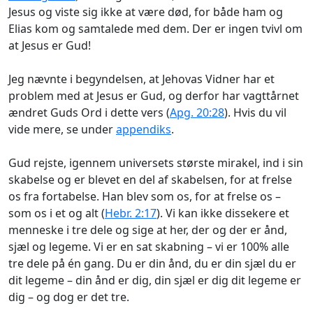
Jesus og viste sig ikke at være død, for både ham og
Elias kom og samtalede med dem. Der er ingen tvivl om
at Jesus er Gud!
Jeg nævnte i begyndelsen, at Jehovas Vidner har et
problem med at Jesus er Gud, og derfor har vagttårnet
ændret Guds Ord i dette vers (
Apg. 20:28
). Hvis du vil
vide mere, se under
appendiks
.
Gud rejste, igennem universets største mirakel, ind i sin
skabelse og er blevet en del af skabelsen, for at frelse
os fra fortabelse. Han blev som os, for at frelse os –
som os i et og alt (
Hebr. 2:17
). Vi kan ikke dissekere et
menneske i tre dele og sige at her, der og der er ånd,
sjæl og legeme. Vi er en sat skabning – vi er 100% alle
tre dele på én gang. Du er din ånd, du er din sjæl du er
dit legeme – din ånd er dig, din sjæl er dig dit legeme er
dig – og dog er det tre.