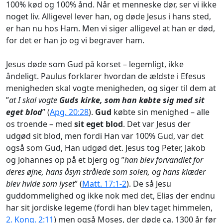
100% kød og 100% ånd. Når et menneske dør, ser vi ikke
noget liv. Alligevel lever han, og døde Jesus i hans sted,
er han nu hos Ham. Men vi siger alligevel at han er død,
for det er han jo og vi begraver ham.
Jesus døde som Gud på korset – legemligt, ikke
åndeligt. Paulus forklarer hvordan de ældste i Efesus
menigheden skal vogte menigheden, og siger til dem at
”
at I skal vogte
Guds kirke, som han købte sig med sit
eget blod
” (
Apg. 20:28
).
Gud
købte sin menighed – alle
os troende – med
sit eget blod
. Det var Jesus der
udgød sit blod, men fordi Han var 100% Gud, var det
også som Gud, Han udgød det. Jesus tog Peter, Jakob
og Johannes op på et bjerg og ”
han blev forvandlet for
deres øjne, hans åsyn strålede som solen, og hans klæder
blev hvide som lyset
” (
Matt. 17:1-2
). De så Jesu
guddommelighed og ikke nok med det, Elias der endnu
har sit jordiske legeme (fordi han blev taget himmelen,
2. Kong. 2:11
) men også Moses, der døde ca. 1300 år før