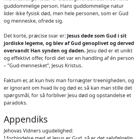
guddommelige person. Hans guddommelige natur
lider ikke fysisk død, men hele personen, som er Gud
og menneske, ofrede sig.
Det korte, præcise svar er:
Jesus døde
som Gud
i
sit
jordiske
legeme
, og blev af Gud genoplivet og derved
overvandt
H
an synden og døden.
Jesu død er et unikt
og effektivt offer, fordi det var en handling af én person
– ”Gud-mennesket”, Jesus Kristus.
Faktum er, at kun hvis man fornægter treenigheden, og
er ignorant om hvad liv og død er, så kan man stille det
spørgsmål, for så forbliver Jesu død og opstandelse et
paradoks.
Appendiks
Jehovas Vidners ugudelighed:
I forbindelse med at Jesus er Gud, så er det selvfølgelig