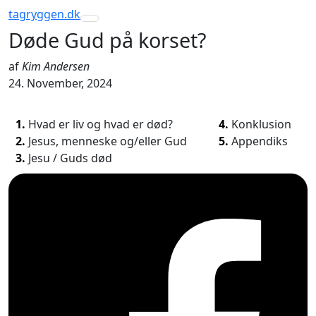
tagryggen
.dk
Toggle navigation
Døde Gud på korset?
af
Kim Andersen
24. November, 2024
1.
Hvad er liv og hvad er død?
4.
Konklusion
2.
Jesus, menneske og/eller Gud
5.
Appendiks
3.
Jesu / Guds død