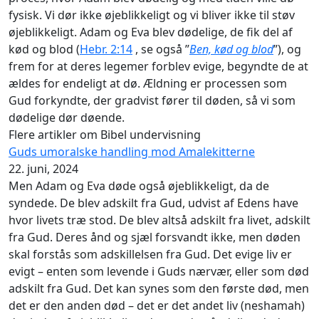
fysisk. Vi dør ikke øjeblikkeligt og vi bliver ikke til støv
øjeblikkeligt. Adam og Eva blev dødelige, de fik del af
kød og blod (
Hebr. 2:14
, se også ”
Ben, kød og blod
”), og
frem for at deres legemer forblev evige, begyndte de at
ældes for endeligt at dø. Ældning er processen som
Gud forkyndte, der gradvist fører til døden, så vi som
dødelige dør døende.
Flere artikler om Bibel undervisning
Guds umoralske handling mod Amalekitterne
22. juni, 2024
Men Adam og Eva døde også øjeblikkeligt, da de
syndede. De blev adskilt fra Gud, udvist af Edens have
hvor livets træ stod. De blev altså adskilt fra livet, adskilt
fra Gud. Deres ånd og sjæl forsvandt ikke, men døden
skal forstås som adskillelsen fra Gud. Det evige liv er
evigt – enten som levende i Guds nærvær, eller som død
adskilt fra Gud. Det kan synes som den første død, men
det er den anden død – det er det andet liv (neshamah)