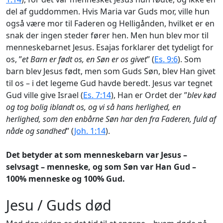
del af guddommen. Hvis Maria var Guds mor, ville hun
også være mor til Faderen og Helligånden, hvilket er en
snak der ingen steder fører hen. Men hun blev mor til
menneskebarnet Jesus. Esajas forklarer det tydeligt for
os, ”
et Barn er født os, en Søn er os givet
” (
Es. 9:6
). Som
barn blev Jesus født, men som Guds Søn, blev Han givet
til os – i det legeme Gud havde beredt. Jesus var tegnet
Gud ville give Israel (
Es. 7:14
), Han er Ordet der ”
blev kød
og tog bolig iblandt os, og vi så hans herlighed, en
herlighed, som den enbårne Søn har den fra Faderen, fuld af
nåde og sandhed
” (
Joh. 1:14
).
Det betyder at som menneskebarn var Jesus –
selvsagt – menneske, og som Søn var Han Gud –
100% menneske og 100% Gud.
Jesu / Guds død