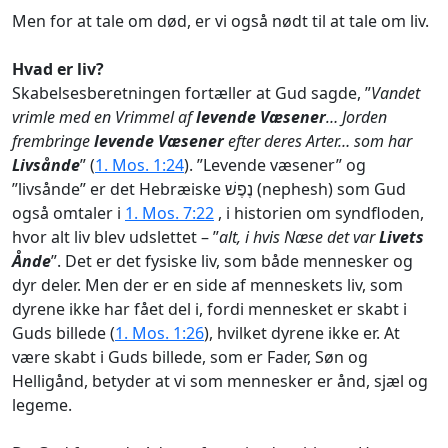
Men for at tale om død, er vi også nødt til at tale om liv.
Hvad er liv?
Skabelsesberetningen fortæller at Gud sagde, ”
Vandet
vrimle med en Vrimmel af
levende Væsener
… Jorden
frembringe
levende Væsener
efter deres Arter… som har
Livsånde
” (
1. Mos. 1:24
). ”Levende væsener” og
”livsånde” er det Hebræiske
נֶפֶשׁ
(nephesh) som Gud
også omtaler i
1. Mos. 7:22
, i historien om syndfloden,
hvor alt liv blev udslettet – ”
alt, i hvis Næse det var
Livets
Ånde
”. Det er det fysiske liv, som både mennesker og
dyr deler. Men der er en side af menneskets liv, som
dyrene ikke har fået del i, fordi mennesket er skabt i
Guds billede (
1. Mos. 1:26
), hvilket dyrene ikke er. At
være skabt i Guds billede, som er Fader, Søn og
Helligånd, betyder at vi som mennesker er ånd, sjæl og
legeme.