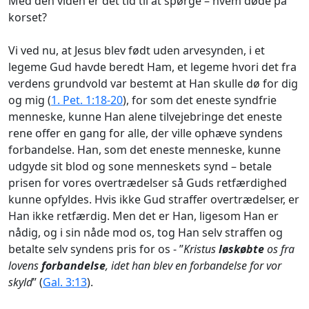
Med den viden er det tid til at spørge – hvem døde på
korset?
Vi ved nu, at Jesus blev født uden arvesynden, i et
legeme Gud havde beredt Ham, et legeme hvori det fra
verdens grundvold var bestemt at Han skulle dø for dig
og mig (
1. Pet. 1:18-20
), for som det eneste syndfrie
menneske, kunne Han alene tilvejebringe det eneste
rene offer en gang for alle, der ville ophæve syndens
forbandelse. Han, som det eneste menneske, kunne
udgyde sit blod og sone menneskets synd – betale
prisen for vores overtrædelser så Guds retfærdighed
kunne opfyldes. Hvis ikke Gud straffer overtrædelser, er
Han ikke retfærdig. Men det er Han, ligesom Han er
nådig, og i sin nåde mod os, tog Han selv straffen og
betalte selv syndens pris for os - ”
Kristus
løskøbte
os fra
lovens
forbandelse
, idet han blev en forbandelse for vor
skyld
” (
Gal. 3:13
).