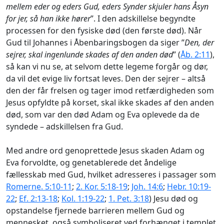
mellem eder og eders Gud, eders Synder skjuler hans Åsyn
for jer, så han ikke hører
”. I den adskillelse begyndte
processen for den fysiske død (den første død). Når
Gud til Johannes i Åbenbaringsbogen da siger ”
Den, der
sejrer, skal ingenlunde skades af den anden død
” (
Åb. 2:11
),
så kan vi nu se, at selvom dette legeme forgår og dør,
da vil det evige liv fortsat leves. Den der sejrer – altså
den der får frelsen og tager imod retfærdigheden som
Jesus opfyldte på korset, skal ikke skades af den anden
død, som var den død Adam og Eva oplevede da de
syndede – adskillelsen fra Gud.
Med andre ord genoprettede Jesus skaden Adam og
Eva forvoldte, og genetablerede det åndelige
fællesskab med Gud, hvilket adresseres i passager som
Romerne. 5:10-11
;
2. Kor. 5:18-19
;
Joh. 14:6
;
Hebr. 10:19-
22
;
Ef. 2:13-18
;
Kol. 1:19-22
;
1. Pet. 3:18
) Jesu død og
opstandelse fjernede barrieren mellem Gud og
mennesket, også symboliseret ved forhænget i templet,