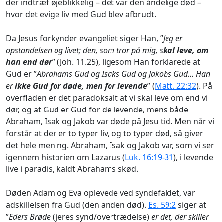
der indtræf øjeblikkelig – det var den åndelige død –
hvor det evige liv med Gud blev afbrudt.
Da Jesus forkynder evangeliet siger Han, ”
Jeg er
opstandelsen og livet; den, som tror på mig, s
kal leve, om
han end dør
” (Joh. 11.25), ligesom Han forklarede at
Gud er ”
Abrahams Gud og Isaks Gud og Jakobs Gud… Han
er
ikke Gud for døde, men for levende
” (
Matt. 22:32
). På
overfladen er det paradoksalt at vi skal leve om end vi
dør, og at Gud er Gud for de levende, mens både
Abraham, Isak og Jakob var døde på Jesu tid. Men når vi
forstår at der er to typer liv, og to typer død, så giver
det hele mening. Abraham, Isak og Jakob var, som vi ser
igennem historien om Lazarus (
Luk. 16:19-31
), i levende
live i paradis, kaldt Abrahams skød.
Døden Adam og Eva oplevede ved syndefaldet, var
adskillelsen fra Gud (den anden død).
Es. 59:2
siger at
”
Eders Brøde
(jeres synd/overtrædelse)
er det, der skiller