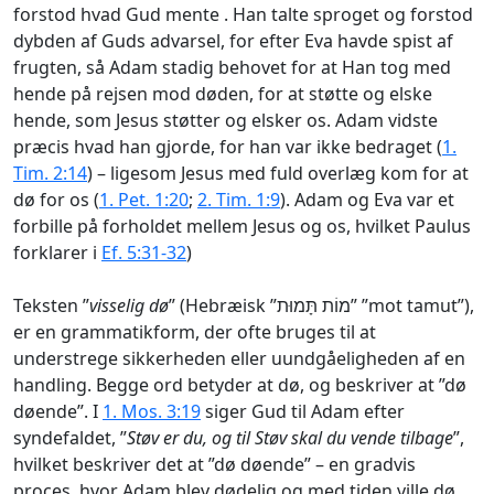
forstod hvad Gud mente . Han talte sproget og forstod
dybden af Guds advarsel, for efter Eva havde spist af
frugten, så Adam stadig behovet for at Han tog med
hende på rejsen mod døden, for at støtte og elske
hende, som Jesus støtter og elsker os. Adam vidste
præcis hvad han gjorde, for han var ikke bedraget (
1.
Tim. 2:14
) – ligesom Jesus med fuld overlæg kom for at
dø for os (
1. Pet. 1:20
;
2. Tim. 1:9
). Adam og Eva var et
forbille på forholdet mellem Jesus og os, hvilket Paulus
forklarer i
Ef. 5:31-32
)
Teksten ”
visselig dø
” (Hebræisk ”מוֹת תָּמוּת” ”mot tamut”),
er en grammatikform, der ofte bruges til at
understrege sikkerheden eller uundgåeligheden af en
handling. Begge ord betyder at dø, og beskriver at ”dø
døende”. I
1. Mos. 3:19
siger Gud til Adam efter
syndefaldet, ”
Støv er du, og til Støv skal du vende tilbage
”,
hvilket beskriver det at ”dø døende” – en gradvis
proces, hvor Adam blev dødelig og med tiden ville dø