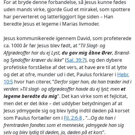
For at bryde denne forbandelse, så Jesus kunne fødes
uden mands virke, gjorde Gud et mirakel, som spottere
har perverteret og latterliggjort lige siden – Han
beredte Jesus et legeme i Marias livmoder.
Jesus kommunikerede igennem David, som profeterede
ca. 1000 år før Jesus blev født, at ”
Til Slagt- og
Afgrødeoffer har du ej Lyst,
du gav mig åbne Ører
, Brænd-
og Syndoffer kræver du ikke
” (
Sal. 39:7
), og den dybere
profetiske forståelse af det vers, at have øre til at lytte
og det at ofre, munder ud i det, Paulus forklarer i
Hebr.
10:5
hvor han citerer, ”
Derfor siger han, da han træder ind i
verden: »Til slagt- og afgrødeoffer havde du ej lyst; men
et
legeme beredte du mig
”. Det kan virke som et fejlcitat,
men det er det ikke – det uddyber betydningen af at
Jesus ydmygede sig og blev lydig indtil døden på korset
som Paulus fortæller om i
Fil. 2:6-8
, ”
...Og da han i
fremtræden fandtes som et menneske, ydmygede han sig
selv og blev lydig til døden, ja, døden på et kors
”.