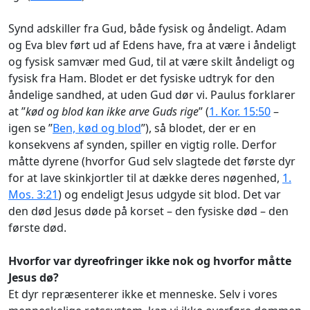
Synd adskiller fra Gud, både fysisk og åndeligt. Adam
og Eva blev ført ud af Edens have, fra at være i åndeligt
og fysisk samvær med Gud, til at være skilt åndeligt og
fysisk fra Ham. Blodet er det fysiske udtryk for den
åndelige sandhed, at uden Gud dør vi. Paulus forklarer
at ”
kød og blod kan ikke arve Guds rige
” (
1. Kor. 15:50
–
igen se ”
Ben, kød og blod
”), så blodet, der er en
konsekvens af synden, spiller en vigtig rolle. Derfor
måtte dyrene (hvorfor Gud selv slagtede det første dyr
for at lave skinkjortler til at dække deres nøgenhed,
1.
Mos. 3:21
) og endeligt Jesus udgyde sit blod. Det var
den død Jesus døde på korset – den fysiske død – den
første død.
Hvorfor var dyreofringer ikke nok og hvorfor måtte
Jesus dø?
Et dyr repræsenterer ikke et menneske. Selv i vores