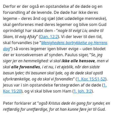
Derfor er der også en opstandelse af de døde og en
forvandling af de levende. De døde har ikke deres
legeme – deres ånd og sjæl (det udødelige menneske),
skal genforenes med deres legemer og blive som Gud
oprindeligt har skabt dem - ”
nogle til evigt Liv, andre til
Skam, til evig Afsky
” (
Dan. 12:2
). Vi der lever til den tid,
skal forvandles (se ”
Menighedens bortrykkelse og Herrens
dag
”) så vores legemer igen bliver evige – uden blodet
der er konsekvensen af synden. Paulus siger, ”
Se, jeg
siger jer en hemmelighed: vi skal
ikke alle hensove
, men vi
skal
alle forvandles
, i et nu, i et øjeblik, når den sidste
basun lyder; thi basunen skal lyde, og de døde skal opstå
uforkrænkelige, og da skal vi forvandles
” (
1. Kor. 15:51-52
).
Jesus var i sin opstandelse førstegrøden af de døde (
1.
Kor. 15:20
), og vi skal blive som Ham (
1. Joh. 3:2
).
Peter forklarer at ”
også Kristus døde én gang for synder, en
retfærdig for uretfærdige, for at han kunne føre jer til Gud.