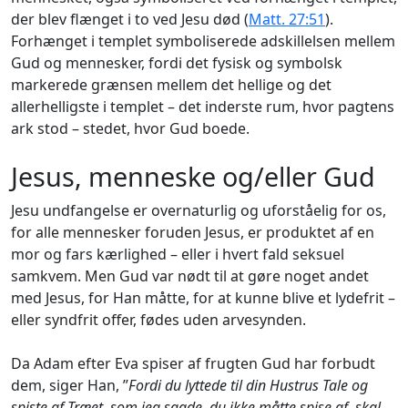
der blev flænget i to ved Jesu død (
Matt. 27:51
).
Forhænget i templet symboliserede adskillelsen mellem
Gud og mennesker, fordi det fysisk og symbolsk
markerede grænsen mellem det hellige og det
allerhelligste i templet – det inderste rum, hvor pagtens
ark stod – stedet, hvor Gud boede.
Jesus, menneske og/eller Gud
Jesu undfangelse er overnaturlig og uforståelig for os,
for alle mennesker foruden Jesus, er produktet af en
mor og fars kærlighed – eller i hvert fald seksuel
samkvem. Men Gud var nødt til at gøre noget andet
med Jesus, for Han måtte, for at kunne blive et lydefrit –
eller syndfrit offer, fødes uden arvesynden.
Da Adam efter Eva spiser af frugten Gud har forbudt
dem, siger Han, ”
Fordi du lyttede til din Hustrus Tale og
spiste af Træet, som jeg sagde, du ikke måtte spise af, skal