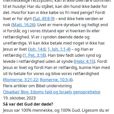
menneskelige retssystem, kan vi ikke overføre dommen
til et husdyr. Har du stjålet, kan din hund ikke bøde for
det. Hvorfor kan vi ikke købe os fri med penge? Fordi
livet er for dyrt (
Sal. 49:8-9
) – end ikke hele verden er
nok (
Matt. 16:26
). Livet er mere dyrebart og helligt end
vi forstår, og i vores tilstand ejer vi hverken liv eller
retfærdighed. Vi er i synden døende døde og
uretfærdige. Vi kan ikke betale med noget vi ikke har.
Jesus er livet (
Joh. 14:6
;
1. Joh. 1:1-4
) – og Han er
retfærdig (
1. Pet. 3:18
). Han blev født uden synd og
levede i retfærdighed uden at synde (
Hebr. 4:15
). Fordi
Jesus er livet og fordi Han er retfærdig, kunne Han med
sit liv betale for vores og blive vores retfærdighed
(
Romerne. 3:21-22
;
Romerne. 10:3-4
).
Flere artikler om Bibel undervisning
Obadias’ Bog, Edoms fald og Israels genoprettelse
19. oktober, 2023
Så var det Gud der døde?
Jesus var 100% menneske, og 100% Gud. Ligesom du er