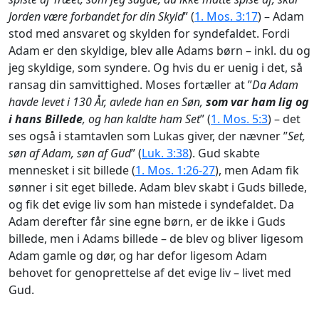
Jorden være forbandet for din Skyld
” (
1. Mos. 3:17
) – Adam
stod med ansvaret og skylden for syndefaldet. Fordi
Adam er den skyldige, blev alle Adams børn – inkl. du og
jeg skyldige, som syndere. Og hvis du er uenig i det, så
ransag din samvittighed. Moses fortæller at ”
Da Adam
havde levet i 130 År, avlede han en Søn,
som var ham lig og
i hans Billede
, og han kaldte ham Set
” (
1. Mos. 5:3
) – det
ses også i stamtavlen som Lukas giver, der nævner ”
Set,
søn af Adam, søn af Gud
” (
Luk. 3:38
). Gud skabte
mennesket i sit billede (
1. Mos. 1:26-27
), men Adam fik
sønner i sit eget billede. Adam blev skabt i Guds billede,
og fik det evige liv som han mistede i syndefaldet. Da
Adam derefter får sine egne børn, er de ikke i Guds
billede, men i Adams billede – de blev og bliver ligesom
Adam gamle og dør, og har defor ligesom Adam
behovet for genoprettelse af det evige liv – livet med
Gud.