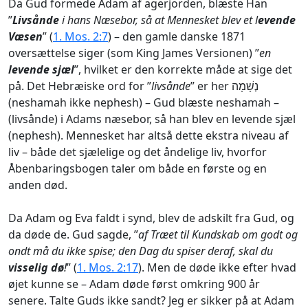
Da Gud formede Adam af agerjorden, blæste Han
”
Livsånde
i hans Næsebor, så at Mennesket blev et l
evende
Væsen
” (
1. Mos. 2:7
) – den gamle danske 1871
oversættelse siger (som King James Versionen) ”
en
levende sjæl
”, hvilket er den korrekte måde at sige det
på. Det Hebræiske ord for ”
livsånde
” er her
נְשָׁמָה
(neshamah ikke nephesh) – Gud blæste neshamah –
(livsånde) i Adams næsebor, så han blev en levende sjæl
(nephesh). Mennesket har altså dette ekstra niveau af
liv – både det sjælelige og det åndelige liv, hvorfor
Åbenbaringsbogen taler om både en første og en
anden død.
Da Adam og Eva faldt i synd, blev de adskilt fra Gud, og
da døde de. Gud sagde, ”
af Træet til Kundskab om godt og
ondt må du ikke spise; den Dag du spiser deraf, skal du
visselig dø
!
” (
1. Mos. 2:17
). Men de døde ikke efter hvad
øjet kunne se – Adam døde først omkring 900 år
senere. Talte Guds ikke sandt? Jeg er sikker på at Adam