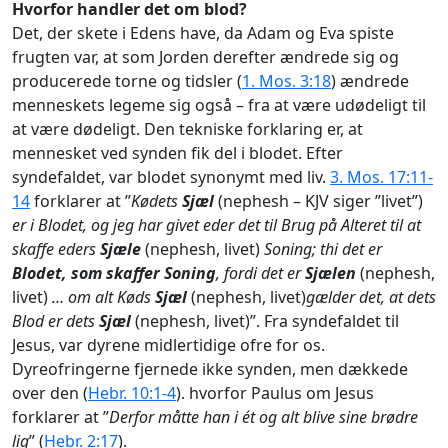
Hvorfor handler det om blod?
Det, der skete i Edens have, da Adam og Eva spiste
frugten var, at som Jorden derefter ændrede sig og
producerede torne og tidsler (
1. Mos. 3:18
) ændrede
menneskets legeme sig også – fra at være udødeligt til
at være dødeligt. Den tekniske forklaring er, at
mennesket ved synden fik del i blodet. Efter
syndefaldet, var blodet synonymt med liv.
3. Mos. 17:11-
14
forklarer at ”
Kødets
Sjæl
(nephesh – KJV siger ”livet”)
er i Blodet, og jeg har givet eder det til Brug på Alteret til at
skaffe eders
Sjæle
(nephesh, livet)
Soning; thi det er
Blodet, som skaffer Soning
, fordi det er
Sjælen
(nephesh,
livet)
… om alt Køds
Sjæl
(nephesh, livet)
gælder det, at dets
Blod er dets
Sjæl
(nephesh, livet)”. Fra syndefaldet til
Jesus, var dyrene midlertidige ofre for os.
Dyreofringerne fjernede ikke synden, men dækkede
over den (
Hebr. 10:1-4
). hvorfor Paulus om Jesus
forklarer at ”
Derfor måtte han i ét og alt blive sine brødre
lig
” (
Hebr. 2:17
).