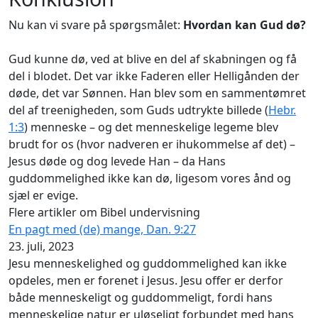
Nu kan vi svare på spørgsmålet:
Hvordan kan Gud dø?
Gud kunne dø, ved at blive en del af skabningen og få
del i blodet. Det var ikke Faderen eller Helligånden der
døde, det var Sønnen. Han blev som en sammentømret
del af treenigheden, som Guds udtrykte billede (
Hebr.
1:3
) menneske – og det menneskelige legeme blev
brudt for os (hvor nadveren er ihukommelse af det) –
Jesus døde og dog levede Han – da Hans
guddommelighed ikke kan dø, ligesom vores ånd og
sjæl er evige.
Flere artikler om Bibel undervisning
En pagt med (de) mange, Dan. 9:27
23. juli, 2023
Jesu menneskelighed og guddommelighed kan ikke
opdeles, men er forenet i Jesus. Jesu offer er derfor
både menneskeligt og guddommeligt, fordi hans
menneskelige natur er uløseligt forbundet med hans