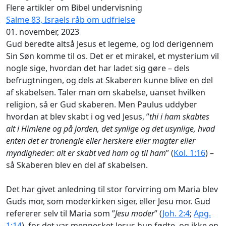
Flere artikler om Bibel undervisning
Salme 83, Israels råb om udfrielse
01. november, 2023
Gud beredte altså Jesus et legeme, og lod derigennem
Sin Søn komme til os. Det er et mirakel, et mysterium vil
nogle sige, hvordan det har ladet sig gøre – dels
befrugtningen, og dels at Skaberen kunne blive en del
af skabelsen. Taler man om skabelse, uanset hvilken
religion, så er Gud skaberen. Men Paulus uddyber
hvordan at blev skabt i og ved Jesus, ”
thi i ham skabtes
alt i Himlene og på jorden, det synlige og det usynlige, hvad
enten det er tronengle eller herskere eller magter eller
myndigheder: alt er skabt ved ham og til ham
” (
Kol. 1:16
) –
så Skaberen blev en del af skabelsen.
Det har givet anledning til stor forvirring om Maria blev
Guds mor, som moderkirken siger, eller Jesu mor. Gud
refererer selv til Maria som ”
Jesu moder
” (
Joh. 2:4
;
Apg.
1:14
), for det var mennesket Jesus hun fødte, og ikke en