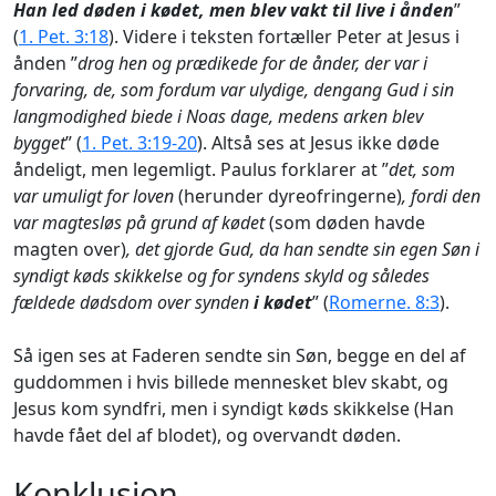
Han led døden i kødet, men blev vakt til live i ånden
”
(
1. Pet. 3:18
). Videre i teksten fortæller Peter at Jesus i
ånden ”
drog hen og prædikede for de ånder, der var i
forvaring, de, som fordum var ulydige, dengang Gud i sin
langmodighed biede i Noas dage, medens arken blev
bygget
” (
1. Pet. 3:19-20
). Altså ses at Jesus ikke døde
åndeligt, men legemligt. Paulus forklarer at ”
det, som
var umuligt for loven
(herunder dyreofringerne)
, fordi den
var magtesløs på grund af kødet
(som døden havde
magten over)
, det gjorde Gud, da han sendte sin egen Søn i
syndigt køds skikkelse og for syndens skyld og således
fældede dødsdom over synden
i kødet
” (
Romerne. 8:3
).
Så igen ses at Faderen sendte sin Søn, begge en del af
guddommen i hvis billede mennesket blev skabt, og
Jesus kom syndfri, men i syndigt køds skikkelse (Han
havde fået del af blodet), og overvandt døden.
Konklusion