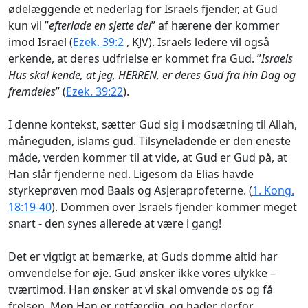
ødelæggende et nederlag for Israels fjender, at Gud
kun vil ”
efterlade en sjette del
” af hærene der kommer
imod Israel (
Ezek. 39:2
, KJV). Israels ledere vil også
erkende, at deres udfrielse er kommet fra Gud. ”
Israels
Hus skal kende, at jeg, HERREN, er deres Gud fra hin Dag og
fremdeles
” (
Ezek. 39:22
).
I denne kontekst, sætter Gud sig i modsætning til Allah,
måneguden, islams gud. Tilsyneladende er den eneste
måde, verden kommer til at vide, at Gud er Gud på, at
Han slår fjenderne ned. Ligesom da Elias havde
styrkeprøven mod Ba
als og Asjeraprofeterne. (
1. Kong.
18:19-40
). Dommen over Israels fjender kommer meget
snart - den synes allerede at være i gang!
Det er vigtigt at bemærke, at Guds domme altid har
omvendelse for øje. Gud ønsker ikke vores ulykke –
tværtimod. Han ønsker at vi skal omvende os og få
frelsen. Men Han er retfærdig, og hader derfor