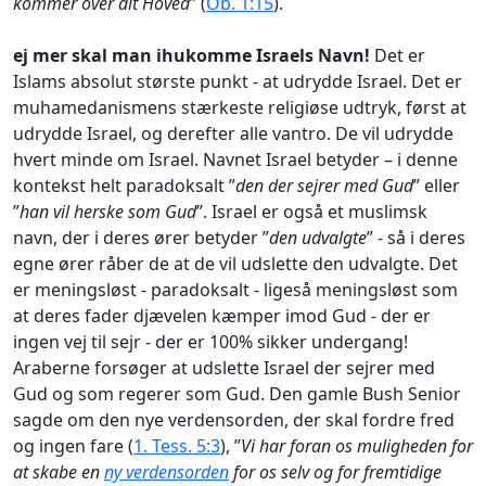
kommer over dit Hoved
” (
Ob. 1:15
).
ej mer skal man ihukomme Israels Navn!
Det er
Islams absolut største punkt - at udrydde Israel. Det er
muhamedanismens stærkeste religiøse udtryk, først at
udrydde Israel, og derefter alle vantro. De vil udrydde
hvert minde om Israel. Navnet Israel betyder – i denne
kontekst helt paradoksalt ”
den der sejrer med Gud
” eller
”
han vil herske som Gud
”. Israel er også et muslimsk
navn, der i deres ører betyder ”
den udvalgte
” - så i deres
egne ører råber de at de vil udslette den udvalgte. Det
er meningsløst - paradoksalt - ligeså meningsløst som
at deres fader djævelen kæmper imod Gud - der er
ingen vej til sejr - der er 100% sikker undergang!
Araberne forsøger at udslette Israel der sejrer med
Gud og som regerer som Gud. Den gamle Bush Senior
sagde om den nye verdensorden, der skal fordre fred
og ingen fare (
1. Tess. 5:3
), ”
Vi har foran os muligheden for
at skabe en
ny verdensorden
for os selv og for fremtidige