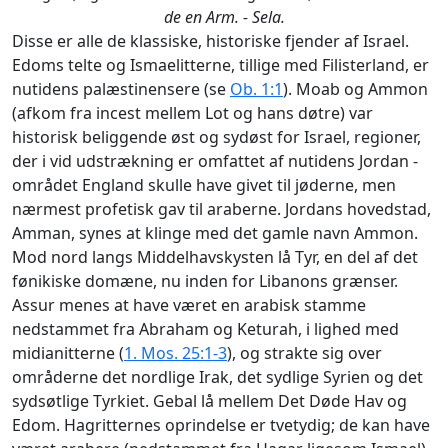
de en Arm. - Sela.
Disse er alle de klassiske, historiske fjender af Israel.
Edoms telte og Ismaelitterne, tillige med Filisterland, er
nutidens palæstinensere (se
Ob. 1:1
). Moab og Ammon
(afkom fra incest mellem Lot og hans døtre) var
historisk beliggende øst og sydøst for Israel, regioner,
der i vid udstrækning er omfattet af nutidens Jordan -
området England skulle have givet til jøderne, men
nærmest profetisk gav til araberne. Jordans hovedstad,
Amman, synes at klinge med det gamle navn Ammon.
Mod nord langs Middelhavskysten lå Tyr, en del af det
fønikiske domæne, nu inden for Libanons grænser.
Assur menes at have været en arabisk stamme
nedstammet fra Abraham og Keturah, i lighed med
midianitterne (
1. Mos. 25:1-3
), og strakte sig over
områderne det nordlige Irak, det sydlige Syrien og det
sydsøtlige Tyrkiet. Gebal lå mellem Det Døde Hav og
Edom. Hagritternes oprindelse er tvetydig; de kan have