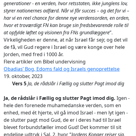
generationer - en verden, hvor retsstaten, ikke junglens lov,
styrer nationernes adfærd. Når vi får succes – og det for vi –
har vi en reel chance for denne nye verdensorden, en orden,
hvor et troværdigt FN kan bruge sin fredsbevarende rolle til
at opfylde løftet og visionen fra FN
s grundlæggere
”.
Virkeligheden er denne, at når Israel får sejr, og det vil
de få, vil Gud regere i Israel og være konge over hele
Jorden, med fred i 1000 år.
Flere artikler om Bibel undervisning
Obadias’ Bog, Edoms fald og Israels genoprettelse
19. oktober, 2023
Vers 5
Ja, de rådslår i Fællig og slutter Pagt imod dig
Ja, de rådslår i Fællig og slutter Pagt imod dig.
Igen -
hele den forenede muhamedanske verden, som en
enhed, med ét hjerte, vil gå imod Israel - men lyt igen -
de slutter pagt mod Gud, de er i deres had til Israel
blevet forbundsfæller imod Gud! Det kommer til sit
endelige udtryk i Sal. 2, hvor ”
Jordens Konger rejser sig,