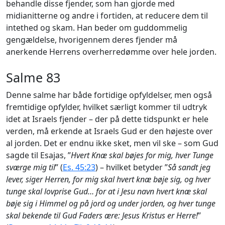
behandle disse fjender, som han gjorde med
midianitterne og andre i fortiden, at reducere dem til
intethed og skam. Han beder om guddommelig
gengældelse, hvorigennem deres fjender må
anerkende Herrens overherredømme over hele jorden.
Salme 83
Denne salme har både fortidige opfyldelser, men også
fremtidige opfylder, hvilket særligt kommer til udtryk
idet at Israels fjender – der på dette tidspunkt er hele
verden, må erkende at Israels Gud er den højeste over
al jorden. Det er endnu ikke sket, men vil ske – som Gud
sagde til Esajas, ”
Hvert Knæ skal bøjes for mig, hver Tunge
sværge mig til
” (
Es. 45:23
) – hvilket betyder ”
Så sandt jeg
lever, siger Herren, for mig skal hvert knæ bøje sig, og hver
tunge skal lovprise Gud… for at i Jesu navn hvert knæ skal
bøje sig i Himmel og på jord og under jorden, og hver tunge
skal bekende til Gud Faders ære: Jesus Kristus er Herre!
”