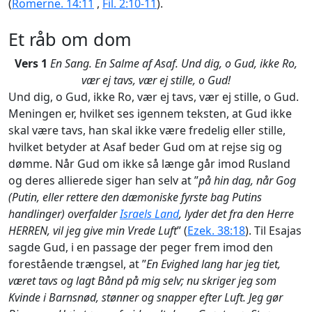
(
Romerne. 14:11
,
Fil. 2:10-11
).
Et råb om dom
Vers 1
En Sang. En Salme af Asaf. Und dig, o Gud, ikke Ro,
vær ej tavs, vær ej stille, o Gud!
Und dig, o Gud, ikke Ro, vær ej tavs, vær ej stille, o Gud.
Meningen er, hvilket ses igennem teksten, at Gud ikke
skal være tavs, han skal ikke være fredelig eller stille,
hvilket betyder at Asaf beder Gud om at rejse sig og
dømme. Når Gud om ikke så længe går imod Rusland
og deres allierede siger han selv at ”
på hin dag, når Gog
(Putin, eller rettere den dæmoniske fyrste bag Putins
handlinger) overfalder
Israels Land
, lyder det fra den Herre
HERREN, vil jeg give min Vrede Luft
” (
Ezek. 38:18
). Til Esajas
sagde Gud, i en passage der peger frem imod den
forestående trængsel, at ”
En Evighed lang har jeg tiet,
været tavs og lagt Bånd på mig selv; nu skriger jeg som
Kvinde i Barnsnød, stønner og snapper efter Luft. Jeg gør