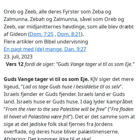
Oreb og Ze
eb, alle deres Fyrster som Zeba og
Zalmunna. Zebah og Zalmunna, såvel som Oreb og
Zeeb, var midjanitternes høvdinge, som alle blev dræbt
af Gideon (
Dom. 7:25
,
Dom. 8:21
).
Flere artikler om Bibel undervisning
En pagt med (de) mange, Dan. 9:27
23. juli, 2023
Vers 12
fordi de siger: ”Guds Vange tager vi til os som Eje.”
Guds Vange tager vi til os som Eje.
KJV siger det mere
ligeud, ”
Lad os tage Guds huse i besiddelse til os selv
”.
Israels fjender er Guds fjender. Israels land er Guds
land. Israels huse er Guds huse. I dag lyder kampråbet
”
From the river to the sea Palestine will be free
” (”
Fra floden
til havet vil Palæstina være frit
”). Det er det samme som at
sige at det jødiske folk skal fjernes fra Jordens
overflade, og deres huse bliver palæstinenserne.
Afsløring: Det kommer ikke til at ske!