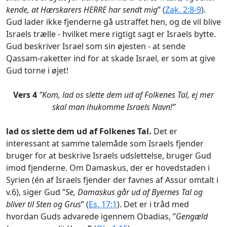
kende, at Hærskarers HERRE har sendt mig
” (
Zak. 2:8-9
).
Gud lader ikke fjenderne gå ustraffet hen, og de vil blive
Israels trælle - hvilket mere rigtigt sagt er Israels bytte.
Gud beskriver Israel som sin øjesten - at sende
Qassam-raketter ind for at skade Israel, er som at give
Gud torne i øjet!
Vers 4
”Kom, lad os slette dem ud af Folkenes Tal, ej mer
skal man ihukomme Israels Navn!”
lad os slette dem ud af Folkenes Tal.
Det er
interessant at samme talemåde som Israels fjender
bruger for at beskrive Israels udslettelse, bruger Gud
imod fjenderne. Om Damaskus, der er hovedstaden i
Syrien (én af Israels fjender der favnes af Assur omtalt i
v.6), siger Gud ”
Se, Damaskus går ud af Byernes Tal og
bliver til Sten og Grus
” (
Es. 17:1
). Det er i tråd med
hvordan Guds advarede igennem Obadias, ”
Gengæld