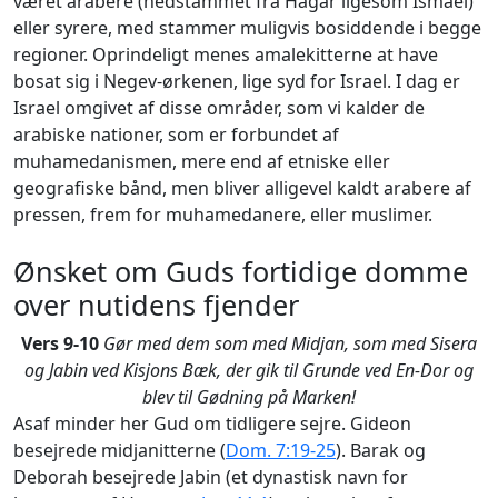
været arabere (nedstammet fra Hagar ligesom Ismael)
eller syrere, med stammer muligvis bosiddende i begge
regioner. Oprindeligt menes amalekitterne at have
bosat sig i Negev-ørkenen, lige syd for Israel. I dag er
Israel omgivet af disse områder, som vi kalder de
arabiske nationer, som er forbundet af
muhamedanismen, mere end af etniske eller
geografiske bånd, men bliver alligevel kaldt arabere af
pressen, frem for muhamedanere, eller muslimer.
Ønsket om Guds fortidige domme
over nutidens fjender
Vers 9-10
Gør med dem som med Midjan, som med Sisera
og Jabin ved Kisjons Bæk, der gik til Grunde ved En-Dor og
blev til Gødning på Marken!
Asaf minder her Gud om tidligere sejre. Gideon
besejrede midjanitterne (
Dom. 7:19-25
). Barak og
Deborah besejrede Jabin (et dynastisk navn for