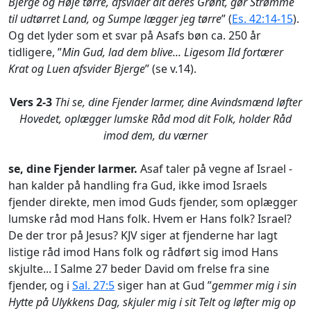
Bjerge og Høje tørre, afsvider alt deres Grønt, gør Strømme
til udtørret Land, og Sumpe lægger jeg tørre
” (
Es. 42:14-15
).
Og det lyder som et svar på Asafs bøn ca. 250 år
tidligere, ”
Min Gud, lad dem blive... Ligesom Ild fortærer
Krat og Luen afsvider Bjerge
” (se v.14).
Vers 2-3
Thi se, dine Fjender larmer, dine Avindsmænd løfter
Hovedet, oplægger lumske Råd mod dit Folk, holder Råd
imod dem, du værner
se, dine Fjender larmer.
Asaf taler på vegne af Israel -
han kalder på handling fra Gud, ikke imod Israels
fjender direkte, men imod Guds fjender, som oplægger
lumske råd mod Hans folk. Hvem er Hans folk? Israel?
De der tror på Jesus? KJV siger at fjenderne har lagt
listige råd imod Hans folk og rådført sig imod Hans
skjulte... I Salme 27 beder David om frelse fra sine
fjender, og i
Sal. 27:5
siger han at Gud ”
gemmer mig i sin
Hytte på Ulykkens Dag, skjuler mig i sit Telt og løfter mig op