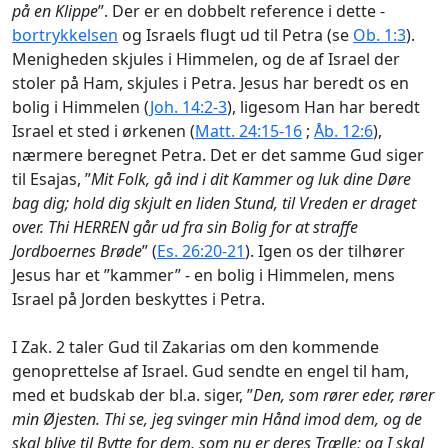
på en Klippe
”. Der er en dobbelt reference i dette -
bortrykkelsen
og Israels flugt ud til Petra (se
Ob. 1:3
).
Menigheden skjules i Himmelen, og de af Israel der
stoler på Ham, skjules i Petra. Jesus har beredt os en
bolig i Himmelen (
Joh. 14:2-3
), ligesom Han har beredt
Israel et sted i ørkenen (
Matt. 24:15-16
;
Åb. 12:6
),
nærmere beregnet Petra. Det er det samme Gud siger
til Esajas, ”
Mit Folk, gå ind i dit Kammer og luk dine Døre
bag dig; hold dig skjult en liden Stund, til Vreden er draget
over. Thi HERREN går ud fra sin Bolig for at straffe
Jordboernes Brøde
” (
Es. 26:20-21
). Igen os der tilhører
Jesus har et ”kammer” - en bolig i Himmelen, mens
Israel på Jorden beskyttes i Petra.
I Zak. 2 taler Gud til Zakarias om den kommende
genoprettelse af Israel. Gud sendte en engel til ham,
med et budskab der bl.a. siger, ”
Den, som rører eder, rører
min Øjesten. Thi se, jeg svinger min Hånd imod dem, og de
skal blive til Bytte for dem, som nu er deres Trælle; og I skal