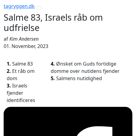
tagryggen
.dk
Toggle navigation
Salme 83, Israels råb om
udfrielse
af
Kim Andersen
01. November, 2023
1.
Salme 83
4.
Ønsket om Guds fortidige
2.
Et råb om
domme over nutidens fjender
dom
5.
Salmens nutidighed
3.
Israels
fjender
identificeres