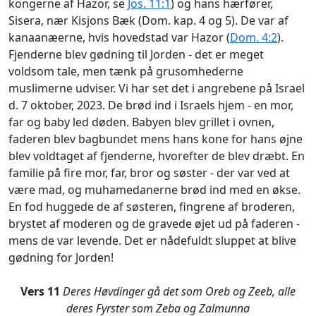
kongerne af Hazor, se
Jos. 11:1
) og hans hærfører,
Sisera, nær Kisjons Bæk (Dom. kap. 4 og 5). De var af
kana
anæerne, hvis hovedstad var Hazor (
Dom. 4:2
).
Fjenderne blev gødning til Jorden - det er meget
voldsom tale, men tænk på grusomhederne
muslimerne udviser. Vi har set det i angrebene på Israel
d. 7 oktober, 2023. De brød ind i Israels hjem - en mor,
far og baby led døden. Babyen blev grillet i ovnen,
faderen blev bagbundet mens hans kone for hans øjne
blev voldtaget af fjenderne, hvorefter de blev dræbt. En
familie på fire mor, far, bror og søster - der var ved at
være mad, og muhamedanerne brød ind med en økse.
En fod huggede de af søsteren, fingrene af broderen,
brystet af moderen og de gravede øjet ud på faderen -
mens de var levende. Det er nådefuldt sluppet at blive
gødning for Jorden!
Vers 11
Deres Høvdinger gå det som Oreb og Ze
eb, alle
deres Fyrster som Zeba og Zalmunna