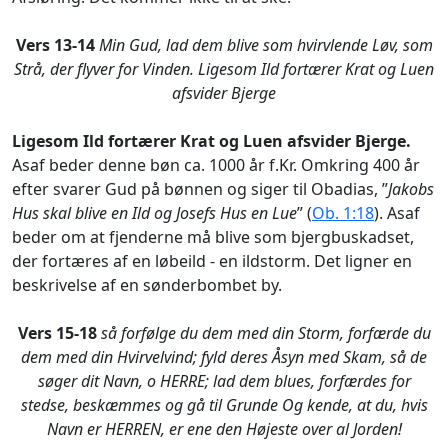
Vers 13-14
Min Gud, lad dem blive som hvirvlende Løv, som
Strå, der flyver for Vinden. Ligesom Ild fortærer Krat og Luen
afsvider Bjerge
Ligesom Ild fortærer Krat og Luen afsvider Bjerge.
Asaf beder denne bøn ca. 1000 år f.Kr. Omkring 400 år
efter svarer Gud på bønnen og siger til Obadias, ”
Jakobs
Hus skal blive en Ild og Josefs Hus en Lue
” (
Ob. 1:18
). Asaf
beder om at fjenderne må blive som bjergbuskadset,
der fortæres af en løbeild - en ildstorm. Det ligner en
beskrivelse af en sønderbombet by.
Vers 15-18
så forfølge du dem med din Storm, forfærde du
dem med din Hvirvelvind; fyld deres Åsyn med Skam, så de
søger dit Navn, o HERRE; lad dem blues, forfærdes for
stedse, beskæmmes og gå til Grunde Og kende, at du, hvis
Navn er HERREN, er ene den Højeste over al Jorden!