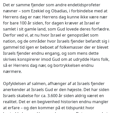
Det er samme fjender som andre endetidsprofeter
nævner – som Ezekiel og Obadias, i forbindelse med at
Herrens dag er nær. Herrens dag kunne ikke være nær
for bare 100 år siden, for dagen kræver at Israel er
samlet i sit gamle land, som Gud lovede deres forfædre.
Derfor ved vi, at nu hvor Israel er genopstået som
nation, og de områder hvor Israels fjender befandt sig i
gammel tid igen er beboet af folkemasser der er blevet
Israels fjender endnu engang, og som mens dette
skrives konspirerer imod Gud om at udrydde Hans folk,
så er Herrens dag nær, og bortrykkelsen endnu
nærmere.
Opfyldelsen af salmen, afhænger af at Israels fjender
anerkender at Israels Gud er den højeste. Det har siden
Israels skabelse for ca. 3.600 år siden aldrig været en
realitet. Det er en begivenhed historien endnu mangler
at erfare – og den kommer på et tidspunkt hvor