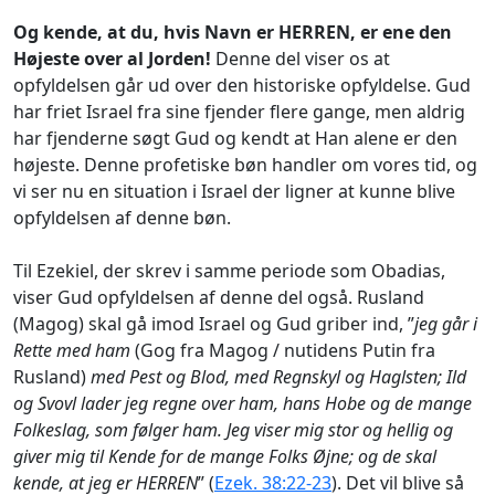
Og kende, at du, hvis Navn er HERREN, er ene den
Højeste over al Jorden!
Denne del viser os at
opfyldelsen går ud over den historiske opfyldelse. Gud
har friet Israel fra sine fjender flere gange, men aldrig
har fjenderne søgt Gud og kendt at Han alene er den
højeste. Denne profetiske bøn handler om vores tid, og
vi ser nu en situation i Israel der ligner at kunne blive
opfyldelsen af denne bøn.
Til Ezekiel, der skrev i samme periode som Obadias,
viser Gud opfyldelsen af denne del også. Rusland
(Magog) skal gå imod Israel og Gud griber ind, ”
jeg går i
Rette med ham
(Gog fra Magog / nutidens Putin fra
Rusland)
med Pest og Blod, med Regnskyl og Haglsten; Ild
og Svovl lader jeg regne over ham, hans Hobe og de mange
Folkeslag, som følger ham. Jeg viser mig stor og hellig og
giver mig til Kende for de mange Folks Øjne; og de skal
kende, at jeg er HERREN
” (
Ezek. 38:22-23
). Det vil blive så