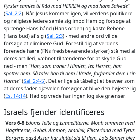
Fyrster samles til Råd mod HERREN og mod hans Salvede
”
(
Sal. 2:2
). Når Jesus kommer igen, vil verdens politikere
og religiøse ledere samle sig imod Ham og forsøge at
sprænge Hans bånd (Hans orden) og kaste Rebene
(Hans bud) af sig (
Sal. 2:3
) - med andre ord vil de
forsøge at eliminere Gud. Forestil dig at verdens
forenede hære (FNs fredsbevarende styrker) stå med al
deres artilleri, væbnet til tænderne for at skyde Gud
ned - men ”
Han, som troner i Himlen, ler, Herren, han
spotter dem. Så taler han til dem i Vrede, forfærder dem i sin
Harme
” (
Sal. 2:4-5
). Det er lige så tåbeligt et besvær som
at deres fader djævelen forsøger at blive den højeste lig
(
Es. 14:14
). Had og vrede har ingen logiske grænser.
Israels fjender identificeres
Vers 6-8
Edoms Telte og Ismaelitterne, Moab sammen med
Hagritterne, Gebal, Ammon, Amalek, Filisterland med Tyrus
Borgere; også Assur har sluttet sig til dem, Lots Sønner blev